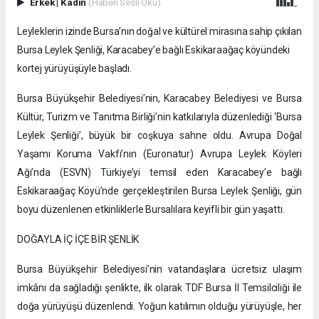
Erkek
|
Kadın
(Haberi Sesli Oku)
Leyleklerin izinde Bursa’nın doğal ve kültürel mirasına sahip çıkılan
Bursa Leylek Şenliği, Karacabey’e bağlı Eskikaraağaç köyündeki
kortej yürüyüşüyle başladı.
Bursa Büyükşehir Belediyesi’nin, Karacabey Belediyesi ve Bursa
Kültür, Turizm ve Tanıtma Birliği’nin katkılarıyla düzenlediği ‘Bursa
Leylek Şenliği’, büyük bir coşkuya sahne oldu. Avrupa Doğal
Yaşamı Koruma Vakfı’nın (Euronatur) Avrupa Leylek Köyleri
Ağı’nda (ESVN) Türkiye’yi temsil eden Karacabey’e bağlı
Eskikaraağaç Köyü’nde gerçekleştirilen Bursa Leylek Şenliği, gün
boyu düzenlenen etkinliklerle Bursalılara keyifli bir gün yaşattı.
DOĞAYLA İÇ İÇE BİR ŞENLİK
Bursa Büyükşehir Belediyesi’nin vatandaşlara ücretsiz ulaşım
imkânı da sağladığı şenlikte, ilk olarak TDF Bursa İl Temsilciliği ile
doğa yürüyüşü düzenlendi. Yoğun katılımın olduğu yürüyüşle, her