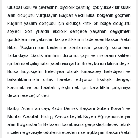
Uluabat Gölü ve çevresinin, biyolojik çeşitliliği çok yüksek bir sulak
alan olduğunu vurgulayan Başkan Vekili Biba, bölgenin göçmen
kuşların yaşam döngüsü için oldukça kritik bir bölge olduğunu
söyledi. Son yıllarda ekolojik dengede yaşanan değişimleri
gördüklerini ve yakından takip ettiklerini ifade eden Başkan Vekili
Biba, “Kuşlarımızın beslenme alanlarında yaşadığı sorunların
farkındayız. Sazlık alanların durumu, çayır ve meraların kalitesi
için bilimsel çalışmalar yapılması şarttır. Bizler, bunun bilincindeyiz.
Bursa Büyükşehir Belediyesi olarak Karacabey Belediyesi ve
bakanlıklarımızla ortak hareket ediyoruz. Ekolojik dengeyi
korumak ve bu habitatı iyileştirmek için kararlılıkla çalışmaya
devam edeceğiz” dedi.
Balıkçı Adem amcayı, Kadın Dernek Başkanı Gülten Kovan’ı ve
Muhtar Abdullah Hızlı’yı, Avrupa Leylek Köyleri Ağı içerisinde yer
alan Bulgaristan’ın Belozem kasabasına gerçekleştirilecek teknik
inceleme gezisiyle ödüllendireceklerini de açıklayan Başkan Vekili