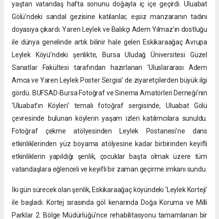
yaştan vatandaş hafta sonunu doğayla iç içe geçirdi. Uluabat
Gölü’ndeki sandal gezisine katılanlar, eşsiz manzaranın tadını
doyasıya çıkardı. Yaren Leylek ve Balıkçı Adem Yılmaz’ın dostluğu
ile dünya genelinde artık bilinir hale gelen Eskikaraağaç Avrupa
Leylek Köyü’ndeki şenlikte, Bursa Uludağ Üniversitesi Güzel
Sanatlar Fakültesi tarafından hazırlanan ‘Uluslararası Adem
Amca ve Yaren Leylek Poster Sergisi’ de ziyaretçilerden büyük ilgi
gördü. BUFSAD-Bursa Fotoğraf ve Sinema Amatörleri Derneği’nin
‘Uluabat’ın Köyleri’ temalı fotoğraf sergisinde, Uluabat Gölü
çevresinde bulunan köylerin yaşam izleri katılımcılara sunuldu.
Fotoğraf çekme atölyesinden Leylek Postanesi’ne dans
etkinliklerinden yüz boyama atölyesine kadar birbirinden keyifli
etkinliklerin yapıldığı şenlik, çocuklar başta olmak üzere tüm
vatandaşlara eğlenceli ve keyifli bir zaman geçirme imkanı sundu.
İki gün sürecek olan şenlik, Eskikaraağaç köyündeki ‘Leylek Korteji’
ile başladı. Kortej sırasında göl kenarında Doğa Koruma ve Milli
Parklar 2. Bölge Müdürlüğü'nce rehabilitasyonu tamamlanan bir