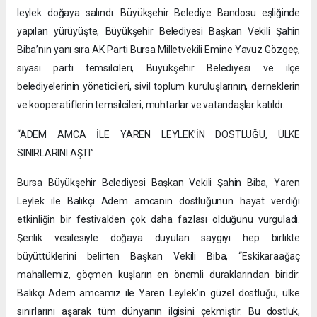
leylek doğaya salındı. Büyükşehir Belediye Bandosu eşliğinde
yapılan yürüyüşte, Büyükşehir Belediyesi Başkan Vekili Şahin
Biba’nın yanı sıra AK Parti Bursa Milletvekili Emine Yavuz Gözgeç,
siyasi parti temsilcileri, Büyükşehir Belediyesi ve ilçe
belediyelerinin yöneticileri, sivil toplum kuruluşlarının, derneklerin
ve kooperatiflerin temsilcileri, muhtarlar ve vatandaşlar katıldı.
“ADEM AMCA İLE YAREN LEYLEK’İN DOSTLUĞU, ÜLKE
SINIRLARINI AŞTI”
Bursa Büyükşehir Belediyesi Başkan Vekili Şahin Biba, Yaren
Leylek ile Balıkçı Adem amcanın dostluğunun hayat verdiği
etkinliğin bir festivalden çok daha fazlası olduğunu vurguladı.
Şenlik vesilesiyle doğaya duyulan saygıyı hep birlikte
büyüttüklerini belirten Başkan Vekili Biba, “Eskikaraağaç
mahallemiz, göçmen kuşların en önemli duraklarından biridir.
Balıkçı Adem amcamız ile Yaren Leylek’in güzel dostluğu, ülke
sınırlarını aşarak tüm dünyanın ilgisini çekmiştir. Bu dostluk,