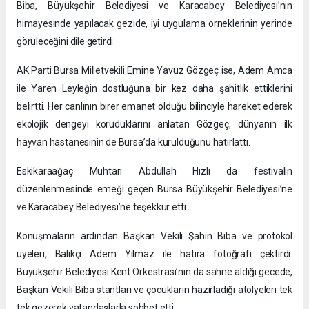
Biba, Büyükşehir Belediyesi ve Karacabey Belediyesi’nin
himayesinde yapılacak gezide, iyi uygulama örneklerinin yerinde
görüleceğini dile getirdi.
AK Parti Bursa Milletvekili Emine Yavuz Gözgeç ise, Adem Amca
ile Yaren Leyleğin dostluğuna bir kez daha şahitlik ettiklerini
belirtti. Her canlının birer emanet olduğu bilinciyle hareket ederek
ekolojik dengeyi koruduklarını anlatan Gözgeç, dünyanın ilk
hayvan hastanesinin de Bursa’da kurulduğunu hatırlattı.
Eskikaraağaç Muhtarı Abdullah Hızlı da festivalin
düzenlenmesinde emeği geçen Bursa Büyükşehir Belediyesi’ne
ve Karacabey Belediyesi’ne teşekkür etti.
Konuşmaların ardından Başkan Vekili Şahin Biba ve protokol
üyeleri, Balıkçı Adem Yılmaz ile hatıra fotoğrafı çektirdi.
Büyükşehir Belediyesi Kent Orkestrası’nın da sahne aldığı gecede,
Başkan Vekili Biba stantları ve çocukların hazırladığı atölyeleri tek
tek gezerek vatandaşlarla sohbet etti.