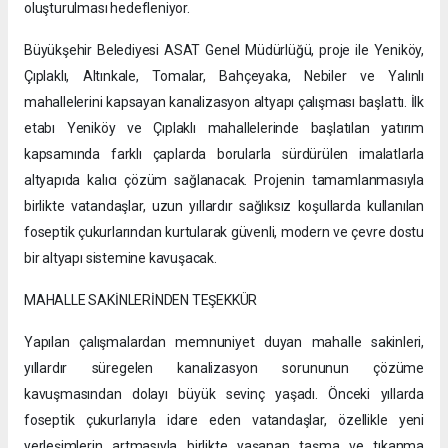
oluşturulması hedefleniyor.
Büyükşehir Belediyesi ASAT Genel Müdürlüğü, proje ile Yeniköy,
Çıplaklı, Altınkale, Tomalar, Bahçeyaka, Nebiler ve Yalınlı
mahallelerini kapsayan kanalizasyon altyapı çalışması başlattı. İlk
etabı Yeniköy ve Çıplaklı mahallelerinde başlatılan yatırım
kapsamında farklı çaplarda borularla sürdürülen imalatlarla
altyapıda kalıcı çözüm sağlanacak. Projenin tamamlanmasıyla
birlikte vatandaşlar, uzun yıllardır sağlıksız koşullarda kullanılan
foseptik çukurlarından kurtularak güvenli, modern ve çevre dostu
bir altyapı sistemine kavuşacak.
MAHALLE SAKİNLERİNDEN TEŞEKKÜR
Yapılan çalışmalardan memnuniyet duyan mahalle sakinleri,
yıllardır süregelen kanalizasyon sorununun çözüme
kavuşmasından dolayı büyük sevinç yaşadı. Önceki yıllarda
foseptik çukurlarıyla idare eden vatandaşlar, özellikle yeni
yerleşimlerin artmasıyla birlikte yaşanan taşma ve tıkanma