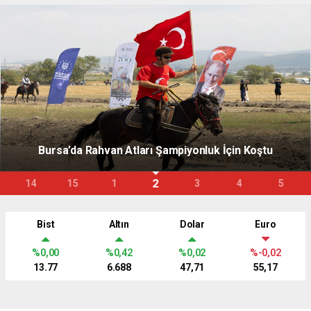
Bursa’da Rahvan Atları Şampiyonluk İçin Koştu
2
14
15
1
3
4
5
Bist
Altın
Dolar
Euro
%0,00
%0,42
%0,02
%-0,02
13.77
6.688
47,71
55,17