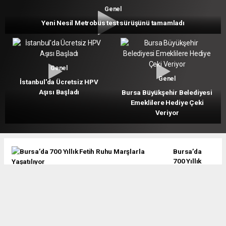
Genel
Yeni Nesil Metrobüs test sürüşünü tamamladı
Genel
Genel
İstanbul'da Ücretsiz HPV
Aşısı Başladı
Bursa Büyükşehir Belediyesi
Emeklilere Hediye Çeki
Veriyor
Bursa’da
700 Yıllık
Fetih Ruhu
Marşlarla
Yaşatılıyor
Bursa’da
Rahvan