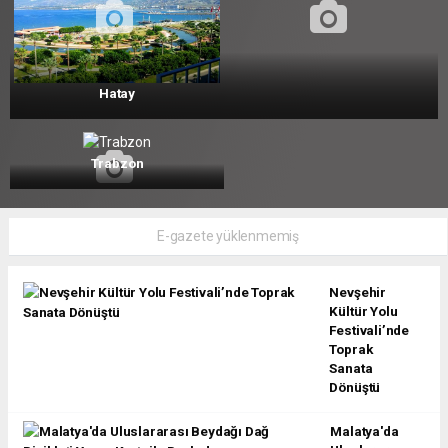
Hatay
Trabzon
E-gazete yüklenmemiş
Nevşehir
Kültür Yolu
Festivali’nde
Toprak
Sanata
Dönüştü
Malatya'da