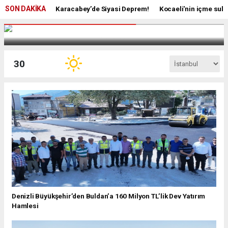
SON DAKİKA
Karacabey’de Siyasi Deprem!
Kocaeli'nin içme sular
CW Enerji’den Tarımsal Sulamada Yerli ve Milli Teknoloji
Hamlesi
30
Denizli Büyükşehir’den Buldan’a 160 Milyon TL’lik Dev Yatırım
Hamlesi