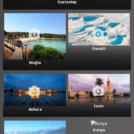
Gaziantep
Denizli
Muğla
İzmir
Ankara
Konya