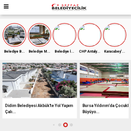
Belediye B...
Belediye M...
Belediye İ...
CHP Antaly...
Karacabey’...
Didim Belediyesi Akbük'te Yol Yapım
Bursa Yıldırım’da Çocukla
Çalı...
Büyüyo...