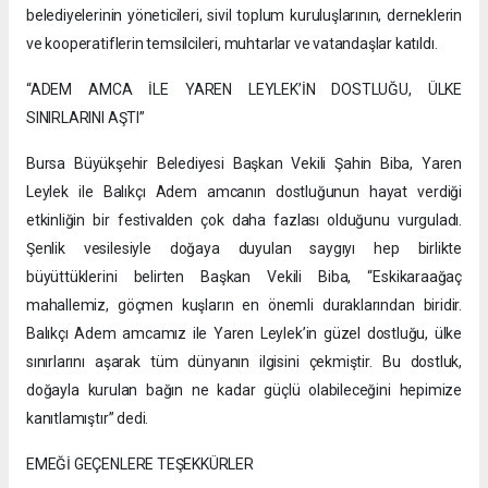
belediyelerinin yöneticileri, sivil toplum kuruluşlarının, derneklerin
ve kooperatiflerin temsilcileri, muhtarlar ve vatandaşlar katıldı.
“ADEM AMCA İLE YAREN LEYLEK’İN DOSTLUĞU, ÜLKE
SINIRLARINI AŞTI”
Bursa Büyükşehir Belediyesi Başkan Vekili Şahin Biba, Yaren
Leylek ile Balıkçı Adem amcanın dostluğunun hayat verdiği
etkinliğin bir festivalden çok daha fazlası olduğunu vurguladı.
Şenlik vesilesiyle doğaya duyulan saygıyı hep birlikte
büyüttüklerini belirten Başkan Vekili Biba, “Eskikaraağaç
mahallemiz, göçmen kuşların en önemli duraklarından biridir.
Balıkçı Adem amcamız ile Yaren Leylek’in güzel dostluğu, ülke
sınırlarını aşarak tüm dünyanın ilgisini çekmiştir. Bu dostluk,
doğayla kurulan bağın ne kadar güçlü olabileceğini hepimize
kanıtlamıştır” dedi.
EMEĞİ GEÇENLERE TEŞEKKÜRLER