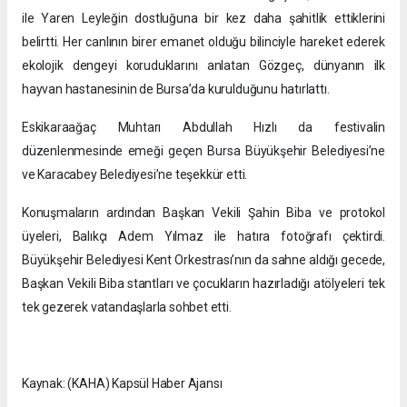
ile Yaren Leyleğin dostluğuna bir kez daha şahitlik ettiklerini
belirtti. Her canlının birer emanet olduğu bilinciyle hareket ederek
ekolojik dengeyi koruduklarını anlatan Gözgeç, dünyanın ilk
hayvan hastanesinin de Bursa’da kurulduğunu hatırlattı.
Eskikaraağaç Muhtarı Abdullah Hızlı da festivalin
düzenlenmesinde emeği geçen Bursa Büyükşehir Belediyesi’ne
ve Karacabey Belediyesi’ne teşekkür etti.
Konuşmaların ardından Başkan Vekili Şahin Biba ve protokol
üyeleri, Balıkçı Adem Yılmaz ile hatıra fotoğrafı çektirdi.
Büyükşehir Belediyesi Kent Orkestrası’nın da sahne aldığı gecede,
Başkan Vekili Biba stantları ve çocukların hazırladığı atölyeleri tek
tek gezerek vatandaşlarla sohbet etti.
Kaynak: (KAHA) Kapsül Haber Ajansı