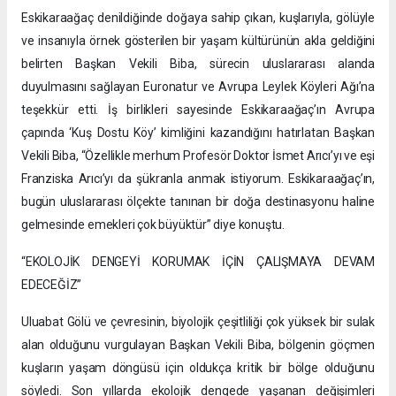
Eskikaraağaç denildiğinde doğaya sahip çıkan, kuşlarıyla, gölüyle
ve insanıyla örnek gösterilen bir yaşam kültürünün akla geldiğini
belirten Başkan Vekili Biba, sürecin uluslararası alanda
duyulmasını sağlayan Euronatur ve Avrupa Leylek Köyleri Ağı’na
teşekkür etti. İş birlikleri sayesinde Eskikaraağaç’ın Avrupa
çapında ‘Kuş Dostu Köy’ kimliğini kazandığını hatırlatan Başkan
Vekili Biba, “Özellikle merhum Profesör Doktor İsmet Arıcı’yı ve eşi
Franziska Arıcı’yı da şükranla anmak istiyorum. Eskikaraağaç’ın,
bugün uluslararası ölçekte tanınan bir doğa destinasyonu haline
gelmesinde emekleri çok büyüktür” diye konuştu.
“EKOLOJİK DENGEYİ KORUMAK İÇİN ÇALIŞMAYA DEVAM
EDECEĞİZ”
Uluabat Gölü ve çevresinin, biyolojik çeşitliliği çok yüksek bir sulak
alan olduğunu vurgulayan Başkan Vekili Biba, bölgenin göçmen
kuşların yaşam döngüsü için oldukça kritik bir bölge olduğunu
söyledi. Son yıllarda ekolojik dengede yaşanan değişimleri