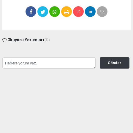
Okuyucu Yorumları
(0)
Gönder
Yorum yazarak Topluluk Kuralları’nı kabul etmiş bulunuyor ve
seffafbelediyecilik.com sitesine yaptığınız yorumunuzla ilgili doğrudan veya dolaylı
tüm sorumluluğu tek başınıza üstleniyorsunuz. Yazılan tüm yorumlardan site
yönetimi hiçbir şekilde sorumlu tutulamaz.
haber paketi
haber scripti
haber yazılımı
Tüm hakları saklı tutulmaktadır.Copyright 2026©