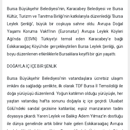
Bursa Büyükşehir Belediyesi’nin, Karacabey Belediyesi ve Bursa
Kültür, Turizm ve Tanıtma Birliği’nin katkılarıyla düzenlediği ‘Bursa
Leylek Şenliği’, büyük bir coşkuya sahne oldu. Avrupa Doğal
Yaşamı Koruma Vakfı’nın (Euronatur) Avrupa Leylek Köyleri
Ağı’nda (ESVN) Türkiye’yi temsil eden Karacabey’e bağlı
Eskikaraağaç Köyü’nde gerçekleştirilen Bursa Leylek Şenliği, gün
boyu düzenlenen etkinliklerle Bursalılara keyifli bir gün yaşattı.
DOĞAYLA İÇ İÇE BİR ŞENLİK
Bursa Büyükşehir Belediyesi’nin vatandaşlara ücretsiz ulaşım
imkânı da sağladığı şenlikte, ilk olarak TDF Bursa İl Temsilciliği ile
doğa yürüyüşü düzenlendi. Yoğun katılımın olduğu yürüyüşle, her
yaştan vatandaş hafta sonunu doğayla iç içe geçirdi. Uluabat
Gölü’ndeki sandal gezisine katılanlar, eşsiz manzaranın tadını
doyasıya çıkardı. Yaren Leylek ve Balıkçı Adem Yılmaz’ın dostluğu
ile dünya genelinde artık bilinir hale gelen Eskikaraağaç Avrupa