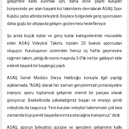
gelişimine katkı sunmak için, daha önce çeşitli kulüpler
bünyesinde yer alan başarılı kız takımlarını devralarak ASAŞ Spor
Kulübü çatısı altında birleştirdi. Böylece bölgedeki genç sporcuların
daha güçlü bir altyapıda gelişim göstermesi hedefleniyor.
Şu anda küçük kızlar ve genç kızlar kategorilerinde mücadele
eden ASAŞ Voleybol Takımı, toplam 25 lisanslı sporcudan
oluşuyor. Kuruluşunun üzerinden henüz üç hafta geçmesine
rağmen takım, çıktığı ilk resmi maçında 3-0’lık net bir galibiyet elde
ederek başarılı bir başlangıç yaptı.
ASAŞ Genel Müdürü Derya Hatiboğlu konuyla ilgili yaptığı
açıklamada; “ASAŞ olarak her zaman gençlerimizin potansiyeline
inanıyor, sporu toplumsal gelişimin önemli bir parçası olarak
görüyoruz. Basketbolda yakaladığımız başarı ve enerjiyi şimdi
voleybola da taşıyoruz. Yeni kurulan voleybol takımımızın çok kısa
zamanda büyüyerek başarılara imza atacağına inanıyoruz,” dedi.
ASAŞ, sporun birleştirici gücüne ve gençlerin gelişimine katkı