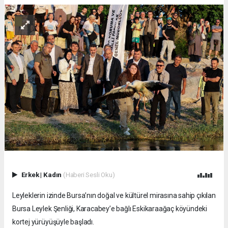
Erkek
|
Kadın
(Haberi Sesli Oku)
Leyleklerin izinde Bursa’nın doğal ve kültürel mirasına sahip çıkılan
Bursa Leylek Şenliği, Karacabey’e bağlı Eskikaraağaç köyündeki
kortej yürüyüşüyle başladı.