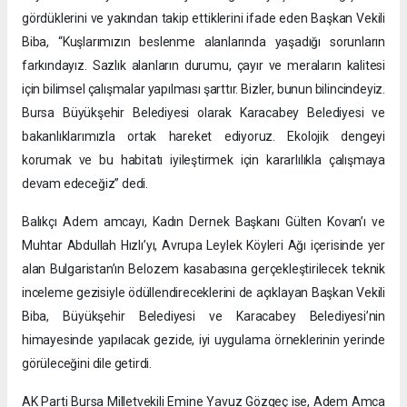
gördüklerini ve yakından takip ettiklerini ifade eden Başkan Vekili
Biba, “Kuşlarımızın beslenme alanlarında yaşadığı sorunların
farkındayız. Sazlık alanların durumu, çayır ve meraların kalitesi
için bilimsel çalışmalar yapılması şarttır. Bizler, bunun bilincindeyiz.
Bursa Büyükşehir Belediyesi olarak Karacabey Belediyesi ve
bakanlıklarımızla ortak hareket ediyoruz. Ekolojik dengeyi
korumak ve bu habitatı iyileştirmek için kararlılıkla çalışmaya
devam edeceğiz” dedi.
Balıkçı Adem amcayı, Kadın Dernek Başkanı Gülten Kovan’ı ve
Muhtar Abdullah Hızlı’yı, Avrupa Leylek Köyleri Ağı içerisinde yer
alan Bulgaristan’ın Belozem kasabasına gerçekleştirilecek teknik
inceleme gezisiyle ödüllendireceklerini de açıklayan Başkan Vekili
Biba, Büyükşehir Belediyesi ve Karacabey Belediyesi’nin
himayesinde yapılacak gezide, iyi uygulama örneklerinin yerinde
görüleceğini dile getirdi.
AK Parti Bursa Milletvekili Emine Yavuz Gözgeç ise, Adem Amca