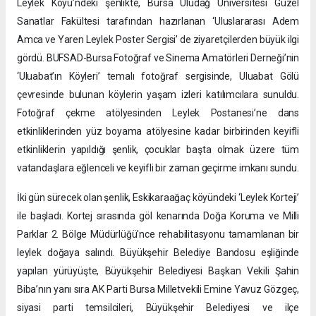
Leylek Köyü’ndeki şenlikte, Bursa Uludağ Üniversitesi Güzel
Sanatlar Fakültesi tarafından hazırlanan ‘Uluslararası Adem
Amca ve Yaren Leylek Poster Sergisi’ de ziyaretçilerden büyük ilgi
gördü. BUFSAD-Bursa Fotoğraf ve Sinema Amatörleri Derneği’nin
‘Uluabat’ın Köyleri’ temalı fotoğraf sergisinde, Uluabat Gölü
çevresinde bulunan köylerin yaşam izleri katılımcılara sunuldu.
Fotoğraf çekme atölyesinden Leylek Postanesi’ne dans
etkinliklerinden yüz boyama atölyesine kadar birbirinden keyifli
etkinliklerin yapıldığı şenlik, çocuklar başta olmak üzere tüm
vatandaşlara eğlenceli ve keyifli bir zaman geçirme imkanı sundu.
İki gün sürecek olan şenlik, Eskikaraağaç köyündeki ‘Leylek Korteji’
ile başladı. Kortej sırasında göl kenarında Doğa Koruma ve Milli
Parklar 2. Bölge Müdürlüğü'nce rehabilitasyonu tamamlanan bir
leylek doğaya salındı. Büyükşehir Belediye Bandosu eşliğinde
yapılan yürüyüşte, Büyükşehir Belediyesi Başkan Vekili Şahin
Biba’nın yanı sıra AK Parti Bursa Milletvekili Emine Yavuz Gözgeç,
siyasi parti temsilcileri, Büyükşehir Belediyesi ve ilçe