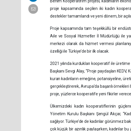
Benim Kooperatifim projesi, kadınların ekono
proje kapsamında seçilen iki kadın koopera
destekler tamamlandı ve yeni dönem, bir açılış 
Proje kapsamında tam teşekküllü bir endüstri
Aile ve Sosyal Hizmetler İl Müdürlüğü ile ya
merkezi olarak da hizmet vermesi planlanı
özelliği ile Türkiye’de bir ilk olacak.
2021 yılında kurdukları kooperatif ile üretim
Başkanı Sevgi Alay, “Proje paydaşları KEDV,
kuran kadınların emeğine, potansiyeline, üret
gerçekleştirerek, Avrupa’da başarılı örnekleri
proje, yüzlerce kooperatife yeni fikirler verec
Ülkemizdeki kadın kooperatiflerinin güçl
Yönetim Kurulu Başkanı Şengül Akçar, “Kad
sağlıyor. Türkiye’de de kadınlar görünmez bakı
çok küçük bir azınlık paylaşırken, kadınlar bu