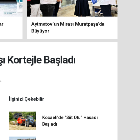
ar
Aytmatov’un Mirası Muratpaşa’da
Büyüyor
ı Kortejle Başladı
u.
İlginizi Çekebilir
Kocaeli’de “Süt Otu” Hasadı
Başladı