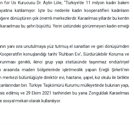
 for Us Kurucusu Dr. Aylin Löle, “Türkiye’de 11 milyon kadın bakım
ayatına katılamıyor. İşte bu nedenle kadın kooperatifleri kadınların
ere dönüştüren çok önemli merkezlerdir. Karaelmas yıllardır bu kentin
daki karaelmas bu şehri büyüttü. Yerin üstündeki görünmeyen kadın emeği
anın yanı sıra unutulmaya yüz tutmuş el sanatları ve geri dönüşümden
Kooperatifin konuşlandığı tarihi ‘Ruhban Evi’, Sürdürülebilir Koruma ve
orunması gerekli, ikinci grup yapı statüsünde taşınmaz endüstriyel
ı arasında maden bölgelerinde işletmecilik yapan Ereğli Şirketi’nin
erkezi bütünlüğüyle direktör evi, hastane, şapel, kız okulu ile birlikte
kanlarından biri. Türkiye Taşkömürü Kurumu mülkiyetinde bulunan yapı,
sis edilmiş ve 29 Ekim 2021 tarihinden bu yana Zonguldak Karaelmas
e sosyal mekan olarak kullanılıyor.