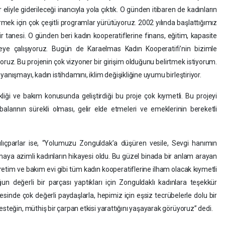
eliyle giderileceği inancıyla yola çıktık. O günden itibaren de kadınların
dirmek için çok çeşitli programlar yürütüyoruz. 2002 yılında başlattığımız
r tanesi. O günden beri kadın kooperatiflerine finans, eğitim, kapasite
eye çalışıyoruz. Bugün de Karaelmas Kadın Kooperatifi’nin bizimle
ruz. Bu projenin çok vizyoner bir girişim olduğunu belirtmek istiyorum.
anışmayı, kadın istihdamını, iklim değişikliğine uyumu birleştiriyor.
kliği ve bakım konusunda geliştirdiği bu proje çok kıymetli. Bu projeyi
alarının sürekli olması, gelir elde etmeleri ve emeklerinin bereketli
lıçparlar ise, “Yolumuzu Zonguldak’a düşüren vesile, Sevgi hanımın
aya azimli kadınların hikayesi oldu. Bu güzel binada bir anlam arayan
etim ve bakım evi gibi tüm kadın kooperatiflerine ilham olacak kıymetli
ğun değerli bir parçası yaptıkları için Zonguldaklı kadınlara teşekkür
inde çok değerli paydaşlarla, hepimiz için eşsiz tecrübelerle dolu bir
esteğin, müthiş bir çarpan etkisi yarattığını yaşayarak görüyoruz” dedi.