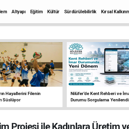
dem
Altyapı
Eğitim
Kültür
Sürdürülebilirlik
Kırsal Kalkın
ın Hayallerini Filenin
Nilüfer’de Kent Rehberi ve İm
rı Süslüyor
Durumu Sorgulama Yenilendi
m Projesi ile Kadınlara Üretim v