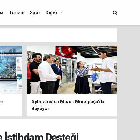
ma
Turizm
Spor
Diğer
ar
Aytmatov’un Mirası Muratpaşa’da
Büyüyor
e İstihdam Desteği