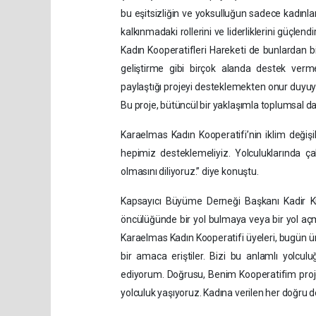
bu eşitsizliğin ve yoksulluğun sadece kadınlar 
kalkınmadaki rollerini ve liderliklerini güçlen
Kadın Kooperatifleri Hareketi de bunlardan bi
geliştirme gibi birçok alanda destek verm
paylaştığı projeyi desteklemekten onur duyuyo
Bu proje, bütüncül bir yaklaşımla toplumsal day
Karaelmas Kadın Kooperatifi’nin iklim değişi
hepimiz desteklemeliyiz. Yolculuklarında çab
olmasını diliyoruz.” diye konuştu.
Kapsayıcı Büyüme Derneği Başkanı Kadir Kı
öncülüğünde bir yol bulmaya veya bir yol açm
Karaelmas Kadın Kooperatifi üyeleri, bugün ür
bir amaca eriştiler. Bizi bu anlamlı yolculu
ediyorum. Doğrusu, Benim Kooperatifim projes
yolculuk yaşıyoruz. Kadına verilen her doğru d