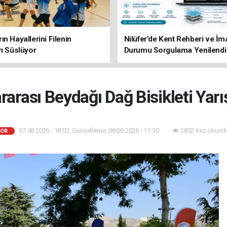
ın Hayallerini Filenin
Nilüfer’de Kent Rehberi ve İm
rı Süslüyor
Durumu Sorgulama Yenilendi
rarası Beydağı Dağ Bisikleti Yarış
07.08.2026 - 18:02, Güncelleme: 08.08.2026 - 11:30
2852 kez okund
OR