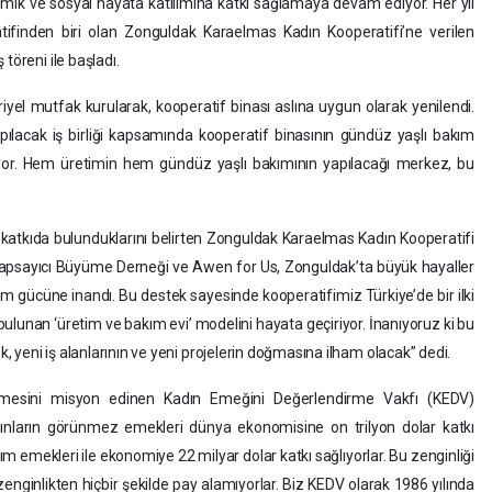
mik ve sosyal hayata katılımına katkı sağlamaya devam ediyor. Her yıl
tifinden biri olan Zonguldak Karaelmas Kadın Kooperatifi’ne verilen
töreni ile başladı.
yel mutfak kurularak, kooperatif binası aslına uygun olarak yenilendi.
pılacak iş birliği kapsamında kooperatif binasının gündüz yaşlı bakım
yor. Hem üretimin hem gündüz yaşlı bakımının yapılacağı merkez, bu
e katkıda bulunduklarını belirten Zonguldak Karaelmas Kadın Kooperatifi
 Kapsayıcı Büyüme Derneği ve Awen for Us, Zonguldak’ta büyük hayaller
im gücüne inandı. Bu destek sayesinde kooperatifimiz Türkiye’de bir ilki
 bulunan ‘üretim ve bakım evi’ modelini hayata geçiriyor. İnanıyoruz ki bu
ek, yeni iş alanlarının ve yeni projelerin doğmasına ilham olacak” dedi.
enmesini misyon edinen Kadın Emeğini Değerlendirme Vakfı (KEDV)
ınların görünmez emekleri dünya ekonomisine on trilyon dolar katkı
m emekleri ile ekonomiye 22 milyar dolar katkı sağlıyorlar. Bu zenginliği
 zenginlikten hiçbir şekilde pay alamıyorlar. Biz KEDV olarak 1986 yılında