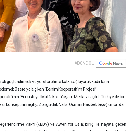
ABONE OL
arak güçlendirmek ve yerel üretime katkı sağlayarak kadınların
eklemek üzere yola çıkan “Benim Kooperatifim Projesi”
tifi’nin ‘Endüstriyel Mutfak ve Yaşam Merkezi’ açıldı. Türkiye’de bir
ezi’ konseptinin açılışı, Zonguldak Valisi Osman Hacıbektaşoğlu’nun da
ğerlendirme Vakfı (KEDV) ve Awen for Us iş birliği ile hayata geçen