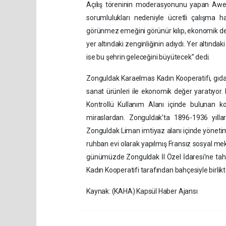
Açılış töreninin moderasyonunu yapan Awen
sorumlulukları nedeniyle ücretli çalışma h
görünmez emeğini görünür kılıp, ekonomik değ
yer altındaki zenginliğinin adıydı. Yer altın
ise bu şehrin geleceğini büyütecek” dedi.
Zonguldak Karaelmas Kadın Kooperatifi, gıd
sanat ürünleri ile ekonomik değer yaratıyor. 
Kontrollü Kullanım Alanı içinde bulunan k
miraslardan. Zonguldak’ta 1896-1936 yıllar
Zonguldak Liman imtiyaz alanı içinde yönetim m
ruhban evi olarak yapılmış Fransız sosyal me
günümüzde Zonguldak İl Özel İdaresi’ne tah
Kadın Kooperatifi tarafından bahçesiyle birlikt
Kaynak: (KAHA) Kapsül Haber Ajansı