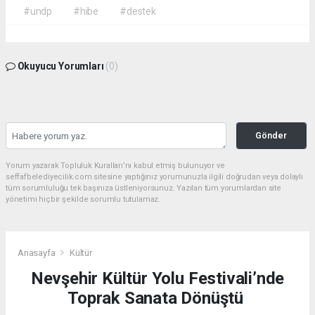
#undp
#hibe
#destek
Okuyucu Yorumları
(0)
Gönder
Yorum yazarak Topluluk Kuralları’nı kabul etmiş bulunuyor ve
seffafbelediyecilik.com sitesine yaptığınız yorumunuzla ilgili doğrudan veya dolaylı
tüm sorumluluğu tek başınıza üstleniyorsunuz. Yazılan tüm yorumlardan site
yönetimi hiçbir şekilde sorumlu tutulamaz.
Anasayfa
Kültür
Nevşehir Kültür Yolu Festivali’nde
Toprak Sanata Dönüştü