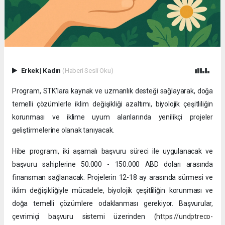
Erkek
|
Kadın
(Haberi Sesli Oku)
Program, STK’lara kaynak ve uzmanlık desteği sağlayarak, doğa
temelli çözümlerle iklim değişikliği azaltımı, biyolojik çeşitliliğin
korunması ve iklime uyum alanlarında yenilikçi projeler
geliştirmelerine olanak tanıyacak.
Hibe programı, iki aşamalı başvuru süreci ile uygulanacak ve
başvuru sahiplerine 50.000 - 150.000 ABD doları arasında
finansman sağlanacak. Projelerin 12-18 ay arasında sürmesi ve
iklim değişikliğiyle mücadele, biyolojik çeşitliliğin korunması ve
doğa temelli çözümlere odaklanması gerekiyor. Başvurular,
çevrimiçi başvuru sistemi üzerinden (
https://undptreco-