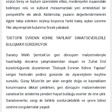
sözün birey ve toplum üzerindeki etkisi, medeniyetin inşasındaki
belirleyici rolü ve kültürel mirasımızdaki yeri entelektüel bir
perspektifle ele alındı. Katılımcılar, yazarın değerlendirmelerini
ilgiyle takip ederken söyleşi boyunca farklı bakış açıları üzerine
fikir alışverişinde bulunma fırsatı yakaladı.
“DİSTOPİK EVRENİN KÖHNE YAPILARI” SANATSEVERLERLE
BULUŞMAYI SÜRDÜRÜYOR
Sanatçı Melih Şentürk’ün geri dönüşüm malzemeleriyle
hazırladığı diorama çalışmalarından oluşan ve Zuhal Erol
küratörlüğünde düzenlenen “Distopik Evrenin Köhne Yapıları”
sergisi festivalin yedinci gününde de ziyaretçilerin keşfine
sunuldu. Güray Müze'de yer alan sergide doğa ve kaynakların
korunmasına dikkat çekilirken, geri dönüşüm malzemelerinin
sanatsal bir anlatımla yeniden hayat bulduğu eserler de öne çıktı.
Sanatseverler, sergi ile birlikte sürdürülebilirlik ve çevre bilinci
üzerine sorgulamalar yaşadı.