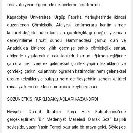
festivalin yedinci gününde de inceleme fırsatı buldu.
Kapadokya Üniversitesi Ürgüp Fabrika Yerleşkesi’nde ikincisi
düzenlenen Çömlekçilik Atölyesi, katılımcılara kentin simge
kültürel değerlerinden biri olan çömlekçilik geleneğini yakından
deneyimleme fırsatı sundu. Hammaddesi çamur olan ve
Anadolu'da binlerce yıllık geçmişe sahip çömlekçilik sanatı,
atölyede uygulamalı olarak tanıtıldı. Uzman eğitmen eşliğinde
çamura şekil vererek geleneksel çömlek yapım tekniklerini ve
çömlekçi çarkını kullanmayı öğrenen katılımcılar, hem geleneksel
üretim teknikleriyle buluştu hem de Nevşehir'in zengin kültürel
mirasıyla kendi eserlerini üretmenin keyfini yaşadı.
SÖZÜN ETKİSİ FARKLI BAKIŞ AÇILARI KAZANDIRDI
Nevşehir Damat İbrahim Paşa Halk Kütüphanesi'nde
gerçekleştirilen "Bir Medeniyet Meselesi Olarak Söz" başlıklı
söyleşide, yazar Yasin Temel okurlarla bir araya geldi. Söyleşide