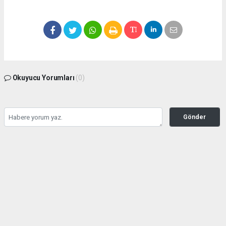
Okuyucu Yorumları
(0)
Gönder
Yorum yazarak Topluluk Kuralları’nı kabul etmiş bulunuyor ve
seffafbelediyecilik.com sitesine yaptığınız yorumunuzla ilgili doğrudan veya dolaylı
tüm sorumluluğu tek başınıza üstleniyorsunuz. Yazılan tüm yorumlardan site
yönetimi hiçbir şekilde sorumlu tutulamaz.
haber paketi
haber scripti
haber yazılımı