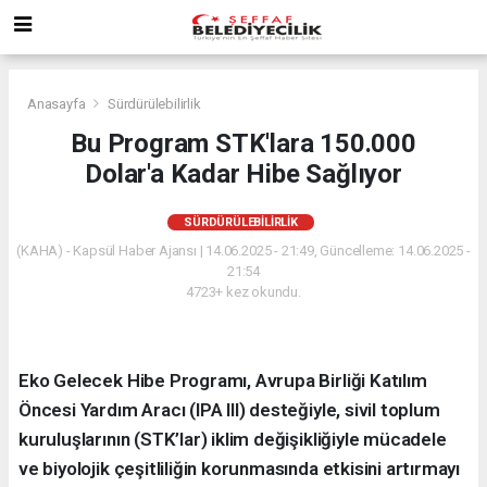
Anasayfa
Sürdürülebilirlik
Bu Program STK'lara 150.000
Dolar'a Kadar Hibe Sağlıyor
SÜRDÜRÜLEBILIRLIK
(KAHA) - Kapsül Haber Ajansı | 14.06.2025 - 21:49, Güncelleme: 14.06.2025 -
21:54
4723+ kez okundu.
Eko Gelecek Hibe Programı, Avrupa Birliği Katılım
Öncesi Yardım Aracı (IPA III) desteğiyle, sivil toplum
kuruluşlarının (STK’lar) iklim değişikliğiyle mücadele
ve biyolojik çeşitliliğin korunmasında etkisini artırmayı