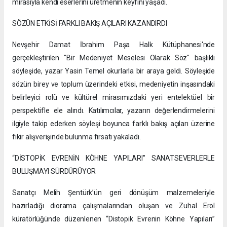
mirasıyla kendi eserlerini üretmenin keyfini yaşadı.
SÖZÜN ETKİSİ FARKLI BAKIŞ AÇILARI KAZANDIRDI
Nevşehir Damat İbrahim Paşa Halk Kütüphanesi'nde
gerçekleştirilen "Bir Medeniyet Meselesi Olarak Söz" başlıklı
söyleşide, yazar Yasin Temel okurlarla bir araya geldi. Söyleşide
sözün birey ve toplum üzerindeki etkisi, medeniyetin inşasındaki
belirleyici rolü ve kültürel mirasımızdaki yeri entelektüel bir
perspektifle ele alındı. Katılımcılar, yazarın değerlendirmelerini
ilgiyle takip ederken söyleşi boyunca farklı bakış açıları üzerine
fikir alışverişinde bulunma fırsatı yakaladı.
“DİSTOPİK EVRENİN KÖHNE YAPILARI” SANATSEVERLERLE
BULUŞMAYI SÜRDÜRÜYOR
Sanatçı Melih Şentürk’ün geri dönüşüm malzemeleriyle
hazırladığı diorama çalışmalarından oluşan ve Zuhal Erol
küratörlüğünde düzenlenen “Distopik Evrenin Köhne Yapıları”