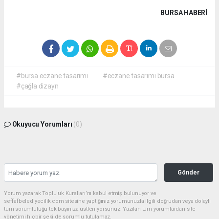
BURSA HABERİ
#bursa eczane tasarımı
#eczane tasarımı bursa
#çağla dizayn
Okuyucu Yorumları
(0)
Gönder
Yorum yazarak Topluluk Kuralları’nı kabul etmiş bulunuyor ve
seffafbelediyecilik.com sitesine yaptığınız yorumunuzla ilgili doğrudan veya dolaylı
tüm sorumluluğu tek başınıza üstleniyorsunuz. Yazılan tüm yorumlardan site
yönetimi hiçbir şekilde sorumlu tutulamaz.