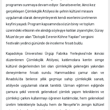
programını sunmaya devam ediyor. Sanatseverler, ikinci kez
gerçekleşen Çömlekçilik Atölyesi ile şehrin kültürel mirasını
uygulamalı olarak deneyimleyerek kendi eserlerini üretmenin
keyfini yaşadı. Program kapsamında sözün birey ve toplum
üzerindeki etkisinin ele alındığı söyleşiye katılan ziyaretçiler, Güray
Müze’de yer alan “Distopik Evrenin Köhne Yapıları” sergisini
festivalin yedinci gününde de inceleme fırsatı buldu.
Kapadokya Üniversitesi Ürgüp Fabrika Yerleşkesi’nde ikincisi
düzenlenen Çömlekçilik Atölyesi, katılımcılara kentin simge
kültürel değerlerinden biri olan çömlekçilik geleneğini yakından
deneyimleme fırsatı sundu. Hammaddesi çamur olan ve
Anadolu'da binlerce yıllık geçmişe sahip çömlekçilik sanatı,
atölyede uygulamalı olarak tanıtıldı. Uzman eğitmen eşliğinde
çamura şekil vererek geleneksel çömlek yapım tekniklerini ve
çömlekçi çarkını kullanmayı öğrenen katılımcılar, hem geleneksel
üretim teknikleriyle buluştu hem de Nevşehir'in zengin kültürel