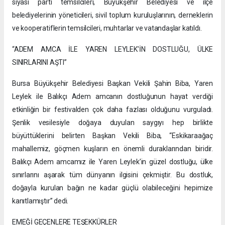
siyasi parti temsilcileri, Büyükşehir Belediyesi ve ilçe
belediyelerinin yöneticileri, sivil toplum kuruluşlarının, derneklerin
ve kooperatiflerin temsilcileri, muhtarlar ve vatandaşlar katıldı.
“ADEM AMCA İLE YAREN LEYLEK’İN DOSTLUĞU, ÜLKE
SINIRLARINI AŞTI”
Bursa Büyükşehir Belediyesi Başkan Vekili Şahin Biba, Yaren
Leylek ile Balıkçı Adem amcanın dostluğunun hayat verdiği
etkinliğin bir festivalden çok daha fazlası olduğunu vurguladı.
Şenlik vesilesiyle doğaya duyulan saygıyı hep birlikte
büyüttüklerini belirten Başkan Vekili Biba, “Eskikaraağaç
mahallemiz, göçmen kuşların en önemli duraklarından biridir.
Balıkçı Adem amcamız ile Yaren Leylek’in güzel dostluğu, ülke
sınırlarını aşarak tüm dünyanın ilgisini çekmiştir. Bu dostluk,
doğayla kurulan bağın ne kadar güçlü olabileceğini hepimize
kanıtlamıştır” dedi.
EMEĞİ GEÇENLERE TEŞEKKÜRLER