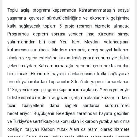
Toplu açılış programı kapsamında Kahramanmaraş’ın sosyal
yaşamına, çevresel sürdürülebilirliğine ve ekonomik gelişimine
katkı sağlayacak toplam 5 proje resmen hizmete alınacak.
Programda, deprem sonrası yeniden inşa sürecinin simge
yatırımlarından biri olan Yeni Kent Meydanı vatandaşların
kullanımına sunulacak. Modern mimarisi, geniş sosyal kullanım
alanları ve şehir estetiğine kazandırdığı yeni görünümüyle dikkat
çeken meydan, Kahramanmaraş’ın yeni buluşma noktalarından
biri olacak. Ekonomik hayatın canlanmasına katkı sağlayacak
önemli yatırımlardan Toptancılar Sitesi’nde yapımı tamamlanan
118 iş yeri de aynı program kapsamında açılacak. Yeni iş yerleriyle
birlikte esnafa modern ve güvenli çalışma alanları kazandırılırken,
ticari faaliyetlerin daha sağlıklı şartlarda sürdürülmesi
hedefleniyor. Büyükşehir Belediyesi tarafından hayata geçirilen
ve Türkiye’de sertifikasyona konu olan ilk karbon yutak alanı olma
özelliğini taşıyan Karbon Yutak Alanı da resmi olarak hizmete