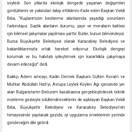
söyledi. Son yıllarda ekolojik dengede yaşanan değişimleri
gördüklerini ve yakından takip ettiklerini ifade eden Başkan Vekili
Biba, “Kuşlarımızın beslenme alanlarında yaşadığı sorunların
farkındayız. Sazlık alanların durumu, çayır ve meraların kalitesi
için bilimsel çalışmalar yapılması şarttır. Bizler, bunun bilincindeyiz.
Bursa Büyükşehir Belediyesi olarak Karacabey Belediyesi ve
bakanlıklarımızla ortak hareket ediyoruz. Ekolojik dengeyi
korumak ve bu habitatı iyileştirmek için kararlılıkla çalışmaya
devam edeceğiz” dedi.
Balıkçı Adem amcayı, Kadın Dernek Başkanı Gülten Kovan’ı ve
Muhtar Abdullah Hızlı’yı, Avrupa Leylek Köyleri Ağı içerisinde yer
alan Bulgaristan’ın Belozem kasabasına gerçekleştirilecek teknik
inceleme gezisiyle ödüllendireceklerini de açıklayan Başkan Vekili
Biba, Büyükşehir Belediyesi ve Karacabey Belediyesi’nin
himayesinde yapılacak gezide, iyi uygulama örneklerinin yerinde
görüleceğini dile getirdi.