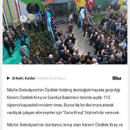
Erkek
|
Kadın
(Haberi Sesli Oku)
Nilüfer Belediyesi'nin Özdilek Holding desteğiyle hayata geçirdiği
Kerem Özdilek Kreş ve Gündüz Bakımevi törenle açıldı. 112
öğrenci kapasiteli modern tesis, Bursa’da bir ilke imza atarak
vardiyalı çalışan ebeveynler için “Gece Kreşi” hizmeti de verecek.
Nilüfer Belediyesi’nin dördüncü kreşi olan Kerem Özdilek Kreş ve