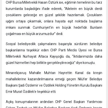
CHP Bursa Milletvekili Hasan Öztürk ise, eğitimin temelinin bu tarz
kurumlarda başladığını ifade ederek, “Ailelerin en büyük derdi
çocuklarını geleceğe en güzel şekilde hazırlamak. Çocukların
ışığını ortaya çıkarmak, onlara hayata eşit noktada başlama
imkanı sunmak Cumhuriyet’in en büyük hedefidir. Bunların
çoğalması en büyük arzumuzdur” dedi.
Sosyal belediyecilik çalışmalarını başarıyla sürdüren belediye
başkanlarına teşekkür eden CHP Parti Meclis Üyesi ve Bursa
Milletvekili Nurhayat Altaca Kayışoğlu da, “İktidarımızda daha
güzel hizmetleri hep birlikte gerçekleştireceğiz” diye konuştu.
Minareliçavuş Mahalle Muhtarı Hayrettin Kanal da kreşin
mahallelerine kazandırılmasına emeği geçen Nilüfer Belediye
Başkanı Şadi Özdemir ve Özdilek Holding Yönetim Kurulu Başkanı
Emir Murat Özdilek’e teşekkür etti.
Açılış konuşmalarının ardından CHP Genel Başkan Yardımcısı