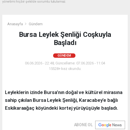
yönetimi hiçbir şekilde sorumlu tutulamaz.
Anasayfa
Gündem
Bursa Leylek Şenliği Coşkuyla
Başladı
GÜNDEM
06.06.2026 - 22:48, Güncelleme: 07.06.2026 - 11:04
15528+ kez okundu.
Leyleklerin izinde Bursa’nın doğal ve kültürel mirasına
sahip çıkılan Bursa Leylek Şenliği, Karacabey’e bağlı
Eskikaraağaç köyündeki kortej yürüyüşüyle başladı.
ABONE OL