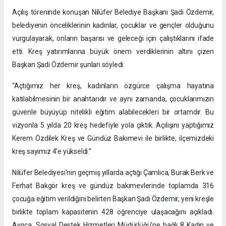
Açılış töreninde konuşan Nilüfer Belediye Başkanı Şadi Özdemir,
belediyenin önceliklerinin kadınlar, çocuklar ve gençler olduğunu
vurgulayarak, onların başarısı ve geleceği için çalıştıklarını ifade
etti. Kreş yatırımlarına büyük önem verdiklerinin altını çizen
Başkan Şadi Özdemir şunları söyledi:
“Açtığımız her kreş, kadınların özgürce çalışma hayatına
katılabilmesinin bir anahtarıdır ve aynı zamanda, çocuklarımızın
güvenle büyüyüp nitelikli eğitim alabilecekleri bir ortamdır. Bu
vizyonla 5 yılda 20 kreş hedefiyle yola çıktık. Açılışını yaptığımız
Kerem Özdilek Kreş ve Gündüz Bakımevi ile birlikte, ilçemizdeki
kreş sayımız 4'e yükseldi.”
Nilüfer Belediyesi’nin geçmiş yıllarda açtığı Çamlıca, Burak Berk ve
Ferhat Bakgör kreş ve gündüz bakımevlerinde toplamda 316
çocuğa eğitim verildiğini belirten Başkan Şadi Özdemir, yeni kreşle
birlikte toplam kapasitenin 428 öğrenciye ulaşacağını açıkladı.
Ayrıca, Sosyal Destek Hizmetleri Müdürlüğü’ne bağlı 8 Kadın ve