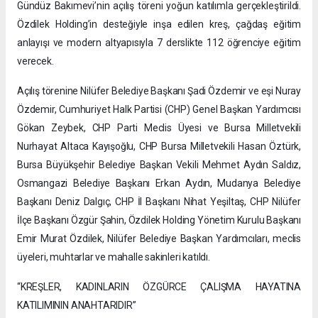
Gündüz Bakımevi’nin açılış töreni yoğun katılımla gerçekleştirildi.
Özdilek Holding’in desteğiyle inşa edilen kreş, çağdaş eğitim
anlayışı ve modern altyapısıyla 7 derslikte 112 öğrenciye eğitim
verecek.
Açılış törenine Nilüfer Belediye Başkanı Şadi Özdemir ve eşi Nuray
Özdemir, Cumhuriyet Halk Partisi (CHP) Genel Başkan Yardımcısı
Gökan Zeybek, CHP Parti Meclis Üyesi ve Bursa Milletvekili
Nurhayat Altaca Kayışoğlu, CHP Bursa Milletvekili Hasan Öztürk,
Bursa Büyükşehir Belediye Başkan Vekili Mehmet Aydın Saldız,
Osmangazi Belediye Başkanı Erkan Aydın, Mudanya Belediye
Başkanı Deniz Dalgıç, CHP İl Başkanı Nihat Yeşiltaş, CHP Nilüfer
İlçe Başkanı Özgür Şahin, Özdilek Holding Yönetim Kurulu Başkanı
Emir Murat Özdilek, Nilüfer Belediye Başkan Yardımcıları, meclis
üyeleri, muhtarlar ve mahalle sakinleri katıldı.
“KREŞLER, KADINLARIN ÖZGÜRCE ÇALIŞMA HAYATINA
KATILIMININ ANAHTARIDIR”