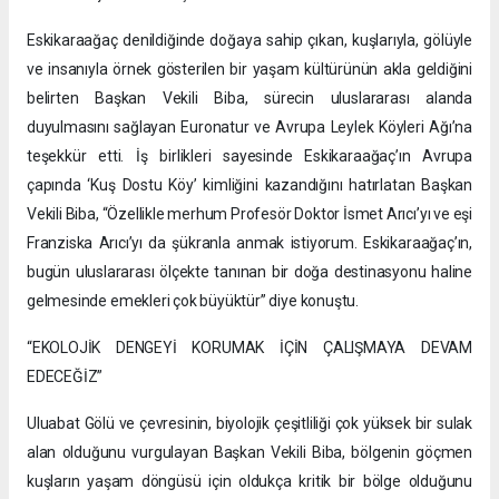
Eskikaraağaç denildiğinde doğaya sahip çıkan, kuşlarıyla, gölüyle
ve insanıyla örnek gösterilen bir yaşam kültürünün akla geldiğini
belirten Başkan Vekili Biba, sürecin uluslararası alanda
duyulmasını sağlayan Euronatur ve Avrupa Leylek Köyleri Ağı’na
teşekkür etti. İş birlikleri sayesinde Eskikaraağaç’ın Avrupa
çapında ‘Kuş Dostu Köy’ kimliğini kazandığını hatırlatan Başkan
Vekili Biba, “Özellikle merhum Profesör Doktor İsmet Arıcı’yı ve eşi
Franziska Arıcı’yı da şükranla anmak istiyorum. Eskikaraağaç’ın,
bugün uluslararası ölçekte tanınan bir doğa destinasyonu haline
gelmesinde emekleri çok büyüktür” diye konuştu.
“EKOLOJİK DENGEYİ KORUMAK İÇİN ÇALIŞMAYA DEVAM
EDECEĞİZ”
Uluabat Gölü ve çevresinin, biyolojik çeşitliliği çok yüksek bir sulak
alan olduğunu vurgulayan Başkan Vekili Biba, bölgenin göçmen
kuşların yaşam döngüsü için oldukça kritik bir bölge olduğunu