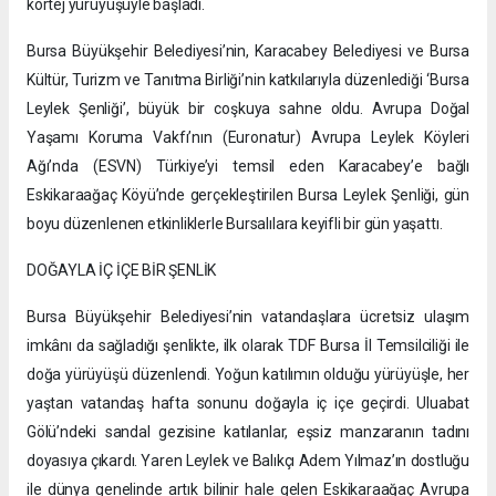
kortej yürüyüşüyle başladı.
Bursa Büyükşehir Belediyesi’nin, Karacabey Belediyesi ve Bursa
Kültür, Turizm ve Tanıtma Birliği’nin katkılarıyla düzenlediği ‘Bursa
Leylek Şenliği’, büyük bir coşkuya sahne oldu. Avrupa Doğal
Yaşamı Koruma Vakfı’nın (Euronatur) Avrupa Leylek Köyleri
Ağı’nda (ESVN) Türkiye’yi temsil eden Karacabey’e bağlı
Eskikaraağaç Köyü’nde gerçekleştirilen Bursa Leylek Şenliği, gün
boyu düzenlenen etkinliklerle Bursalılara keyifli bir gün yaşattı.
DOĞAYLA İÇ İÇE BİR ŞENLİK
Bursa Büyükşehir Belediyesi’nin vatandaşlara ücretsiz ulaşım
imkânı da sağladığı şenlikte, ilk olarak TDF Bursa İl Temsilciliği ile
doğa yürüyüşü düzenlendi. Yoğun katılımın olduğu yürüyüşle, her
yaştan vatandaş hafta sonunu doğayla iç içe geçirdi. Uluabat
Gölü’ndeki sandal gezisine katılanlar, eşsiz manzaranın tadını
doyasıya çıkardı. Yaren Leylek ve Balıkçı Adem Yılmaz’ın dostluğu
ile dünya genelinde artık bilinir hale gelen Eskikaraağaç Avrupa