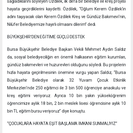
sağladıklarını söyleyen Özdilek, ilk defa bir belediye ile kreş projesi
hayata geçirdiklerini kaydetti. Özdilek, “Oğlum Kerem Özdilek’in
adını taşıyacak olan Kerem Özdilek Kreş ve Gündüz Bakımevi’nin,
Nilüfer Belediyemize hayırlı olmasını dilerim” dedi.
BÜYÜKŞEHİR’DEN EĞİTİME GÜÇLÜ DESTEK
Bursa Büyükşehir Belediye Başkan Vekili Mehmet Aydın Saldız
da, sosyal belediyeciliğin en önemli halkasının eğitim kurumları,
gündüz bakımevleri ve huzurevleri olduğunu söyledi. Bu projelerin
hızla hayata geçirilmesinin önemine vurgu yapan Saldız, “Bursa
Büyükşehir Belediye olarak 32 Yuvam Çocuk Etkinlik
Merkezleri’nde 250 eğitimci ile 3 bin 500 öğrenciye anaokulu ve
kreş eğitimi veriyoruz. Ayrıca 10 bin yakın yükseköğrenim
öğrencimize aylık 18 bin, 2 bin meslek lisesi öğrencisine aylık 10
bin TL eğitim bursu veriyoruz” diye konuştu.
“ÇOCUKLARA HAYATA EŞİT BAŞLAMA İMKANI SUNMALIYIZ”