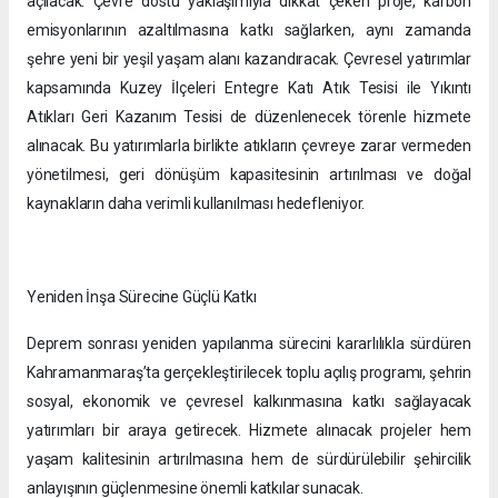
açılacak. Çevre dostu yaklaşımıyla dikkat çeken proje, karbon
emisyonlarının azaltılmasına katkı sağlarken, aynı zamanda
şehre yeni bir yeşil yaşam alanı kazandıracak. Çevresel yatırımlar
kapsamında Kuzey İlçeleri Entegre Katı Atık Tesisi ile Yıkıntı
Atıkları Geri Kazanım Tesisi de düzenlenecek törenle hizmete
alınacak. Bu yatırımlarla birlikte atıkların çevreye zarar vermeden
yönetilmesi, geri dönüşüm kapasitesinin artırılması ve doğal
kaynakların daha verimli kullanılması hedefleniyor.
Yeniden İnşa Sürecine Güçlü Katkı
Deprem sonrası yeniden yapılanma sürecini kararlılıkla sürdüren
Kahramanmaraş’ta gerçekleştirilecek toplu açılış programı, şehrin
sosyal, ekonomik ve çevresel kalkınmasına katkı sağlayacak
yatırımları bir araya getirecek. Hizmete alınacak projeler hem
yaşam kalitesinin artırılmasına hem de sürdürülebilir şehircilik
anlayışının güçlenmesine önemli katkılar sunacak.