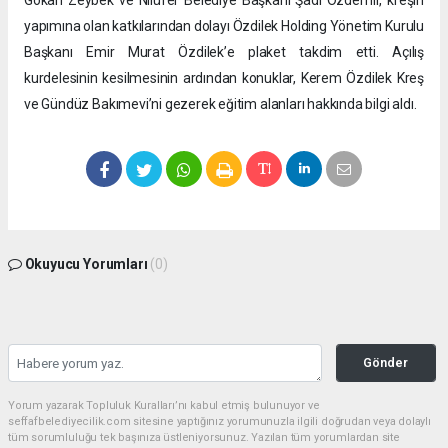
Gökan Zeybek ve Nilüfer Belediye Başkanı Şadi Özdemir, kreşin
yapımına olan katkılarından dolayı Özdilek Holding Yönetim Kurulu
Başkanı Emir Murat Özdilek’e plaket takdim etti. Açılış
kurdelesinin kesilmesinin ardından konuklar, Kerem Özdilek Kreş
ve Gündüz Bakımevi’ni gezerek eğitim alanları hakkında bilgi aldı.
Okuyucu Yorumları
(0)
Gönder
Yorum yazarak Topluluk Kuralları’nı kabul etmiş bulunuyor ve
seffafbelediyecilik.com sitesine yaptığınız yorumunuzla ilgili doğrudan veya dolaylı
tüm sorumluluğu tek başınıza üstleniyorsunuz. Yazılan tüm yorumlardan site