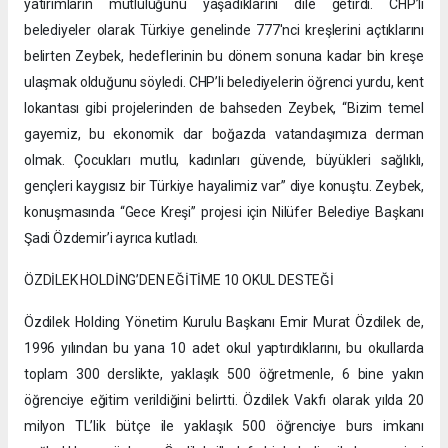
yatırımların mutluluğunu yaşadıklarını dile getirdi. CHP’li
belediyeler olarak Türkiye genelinde 777'nci kreşlerini açtıklarını
belirten Zeybek, hedeflerinin bu dönem sonuna kadar bin kreşe
ulaşmak olduğunu söyledi. CHP’li belediyelerin öğrenci yurdu, kent
lokantası gibi projelerinden de bahseden Zeybek, “Bizim temel
gayemiz, bu ekonomik dar boğazda vatandaşımıza derman
olmak. Çocukları mutlu, kadınları güvende, büyükleri sağlıklı,
gençleri kaygısız bir Türkiye hayalimiz var” diye konuştu. Zeybek,
konuşmasında “Gece Kreşi” projesi için Nilüfer Belediye Başkanı
Şadi Özdemir’i ayrıca kutladı.
ÖZDİLEK HOLDİNG’DEN EĞİTİME 10 OKUL DESTEĞİ
Özdilek Holding Yönetim Kurulu Başkanı Emir Murat Özdilek de,
1996 yılından bu yana 10 adet okul yaptırdıklarını, bu okullarda
toplam 300 derslikte, yaklaşık 500 öğretmenle, 6 bine yakın
öğrenciye eğitim verildiğini belirtti. Özdilek Vakfı olarak yılda 20
milyon TL’lik bütçe ile yaklaşık 500 öğrenciye burs imkanı