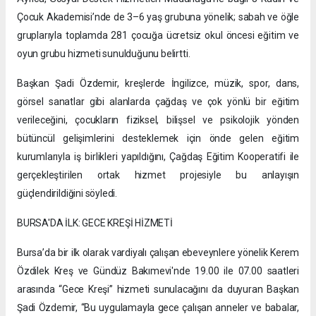
Çocuk Akademisi’nde de 3–6 yaş grubuna yönelik; sabah ve öğle
gruplarıyla toplamda 281 çocuğa ücretsiz okul öncesi eğitim ve
oyun grubu hizmeti sunulduğunu belirtti.
Başkan Şadi Özdemir, kreşlerde İngilizce, müzik, spor, dans,
görsel sanatlar gibi alanlarda çağdaş ve çok yönlü bir eğitim
verileceğini, çocukların fiziksel, bilişsel ve psikolojik yönden
bütüncül gelişimlerini desteklemek için önde gelen eğitim
kurumlarıyla iş birlikleri yapıldığını, Çağdaş Eğitim Kooperatifi ile
gerçekleştirilen ortak hizmet projesiyle bu anlayışın
güçlendirildiğini söyledi.
BURSA'DA İLK: GECE KREŞİ HİZMETİ
Bursa’da bir ilk olarak vardiyalı çalışan ebeveynlere yönelik Kerem
Özdilek Kreş ve Gündüz Bakımevi'nde 19.00 ile 07.00 saatleri
arasında “Gece Kreşi” hizmeti sunulacağını da duyuran Başkan
Şadi Özdemir, “Bu uygulamayla gece çalışan anneler ve babalar,