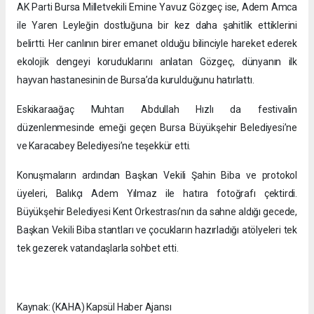
AK Parti Bursa Milletvekili Emine Yavuz Gözgeç ise, Adem Amca
ile Yaren Leyleğin dostluğuna bir kez daha şahitlik ettiklerini
belirtti. Her canlının birer emanet olduğu bilinciyle hareket ederek
ekolojik dengeyi koruduklarını anlatan Gözgeç, dünyanın ilk
hayvan hastanesinin de Bursa’da kurulduğunu hatırlattı.
Eskikaraağaç Muhtarı Abdullah Hızlı da festivalin
düzenlenmesinde emeği geçen Bursa Büyükşehir Belediyesi’ne
ve Karacabey Belediyesi’ne teşekkür etti.
Konuşmaların ardından Başkan Vekili Şahin Biba ve protokol
üyeleri, Balıkçı Adem Yılmaz ile hatıra fotoğrafı çektirdi.
Büyükşehir Belediyesi Kent Orkestrası’nın da sahne aldığı gecede,
Başkan Vekili Biba stantları ve çocukların hazırladığı atölyeleri tek
tek gezerek vatandaşlarla sohbet etti.
Kaynak: (KAHA) Kapsül Haber Ajansı