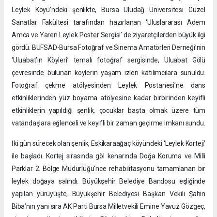
Leylek Köyü’ndeki şenlikte, Bursa Uludağ Üniversitesi Güzel
Sanatlar Fakültesi tarafından hazırlanan ‘Uluslararası Adem
Amca ve Yaren Leylek Poster Sergisi’ de ziyaretçilerden büyük ilgi
gördü. BUFSAD-Bursa Fotoğraf ve Sinema Amatörleri Derneği’nin
‘Uluabat’ın Köyleri’ temalı fotoğraf sergisinde, Uluabat Gölü
çevresinde bulunan köylerin yaşam izleri katılımcılara sunuldu.
Fotoğraf çekme atölyesinden Leylek Postanesi’ne dans
etkinliklerinden yüz boyama atölyesine kadar birbirinden keyifli
etkinliklerin yapıldığı şenlik, çocuklar başta olmak üzere tüm
vatandaşlara eğlenceli ve keyifli bir zaman geçirme imkanı sundu.
İki gün sürecek olan şenlik, Eskikaraağaç köyündeki ‘Leylek Korteji’
ile başladı. Kortej sırasında göl kenarında Doğa Koruma ve Milli
Parklar 2. Bölge Müdürlüğü'nce rehabilitasyonu tamamlanan bir
leylek doğaya salındı. Büyükşehir Belediye Bandosu eşliğinde
yapılan yürüyüşte, Büyükşehir Belediyesi Başkan Vekili Şahin
Biba’nın yanı sıra AK Parti Bursa Milletvekili Emine Yavuz Gözgeç,