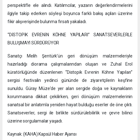
perspektifle ele alındı. Katılımcılar, yazarın değerlendirmelerini
ilgiyle takip ederken söyleşi boyunca farklı bakış açıları üzerine
fikir alışverişinde bulunma fırsatı yakaladı.
“DİSTOPİK EVRENİN KÖHNE YAPILARI” SANATSEVERLERLE
BULUŞMAYI SÜRDÜRÜYOR
Sanatçı Melih Şentürk’ün geri dönüşüm malzemeleriyle
hazırladığı diorama çalışmalarından oluşan ve Zuhal Erol
küratörlüğünde düzenlenen “Distopik Evrenin Köhne Yapıları”
sergisi festivalin yedinci gününde de ziyaretçilerin keşfine
sunuldu. Güray Müze'de yer alan sergide doğa ve kaynakların
korunmasına dikkat çekilirken, geri dönüşüm malzemelerinin
sanatsal bir anlatımla yeniden hayat bulduğu eserler de öne çıktı.
Sanatseverler, sergi ile birlikte sürdürülebilirlik ve çevre bilinci
üzerine sorgulamalar yaşadı.
Kaynak: (KAHA) Kapsül Haber Ajansı