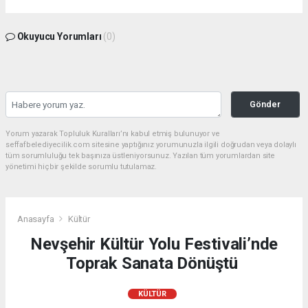
Okuyucu Yorumları
(0)
Gönder
Yorum yazarak Topluluk Kuralları’nı kabul etmiş bulunuyor ve
seffafbelediyecilik.com sitesine yaptığınız yorumunuzla ilgili doğrudan veya dolaylı
tüm sorumluluğu tek başınıza üstleniyorsunuz. Yazılan tüm yorumlardan site
yönetimi hiçbir şekilde sorumlu tutulamaz.
Anasayfa
Kültür
Nevşehir Kültür Yolu Festivali’nde
Toprak Sanata Dönüştü
KÜLTÜR