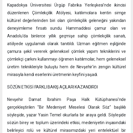
Kapadokya Üniversitesi Ürgüp Fabrika Yerleşkesi’nde ikincisi
düzenlenen Çömlekçilik Atölyesi, katılımcılara kentin simge
kültürel değerlerinden biri olan çömlekçilik geleneğini yakından
deneyimleme fırsatı sundu. Hammaddesi çamur olan ve
Anadolu'da binlerce yıllık geçmişe sahip çömlekçilik sanatı,
atölyede uygulamalı olarak tanıtıldı. Uzman eğitmen eşliğinde
çamura şekil vererek geleneksel çömlek yapım tekniklerini ve
çömlekçi çarkını kullanmayı öğrenen katılımcılar, hem geleneksel
üretim teknikleriyle buluştu hem de Nevşehir'in zengin kültürel
mirasıyla kendi eserlerini üretmenin keyfini yaşadı.
SÖZÜN ETKİSİ FARKLI BAKIŞ AÇILARI KAZANDIRDI
Nevşehir Damat İbrahim Paşa Halk Kütüphanesi'nde
gerçekleştirilen "Bir Medeniyet Meselesi Olarak Söz" başlıklı
söyleşide, yazar Yasin Temel okurlarla bir araya geldi. Söyleşide
sözün birey ve toplum üzerindeki etkisi, medeniyetin inşasındaki
belirleyici rolü ve kültürel mirasımızdaki yeri entelektüel bir