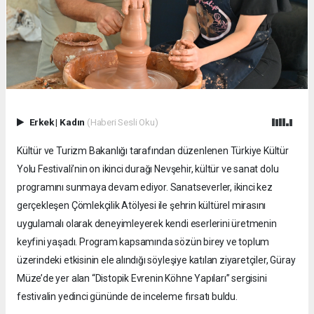
Erkek
|
Kadın
(Haberi Sesli Oku)
Kültür ve Turizm Bakanlığı tarafından düzenlenen Türkiye Kültür
Yolu Festivali’nin on ikinci durağı Nevşehir, kültür ve sanat dolu
programını sunmaya devam ediyor. Sanatseverler, ikinci kez
gerçekleşen Çömlekçilik Atölyesi ile şehrin kültürel mirasını
uygulamalı olarak deneyimleyerek kendi eserlerini üretmenin
keyfini yaşadı. Program kapsamında sözün birey ve toplum
üzerindeki etkisinin ele alındığı söyleşiye katılan ziyaretçiler, Güray
Müze’de yer alan “Distopik Evrenin Köhne Yapıları” sergisini
festivalin yedinci gününde de inceleme fırsatı buldu.