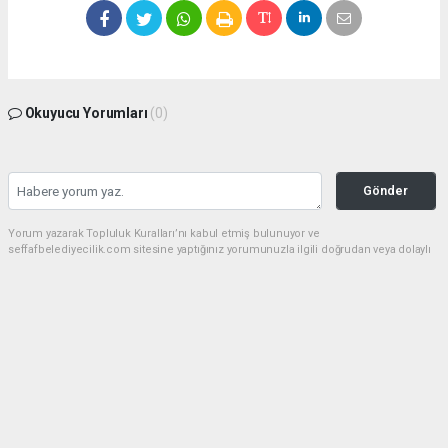
Okuyucu Yorumları
(0)
Gönder
Yorum yazarak Topluluk Kuralları’nı kabul etmiş bulunuyor ve
seffafbelediyecilik.com sitesine yaptığınız yorumunuzla ilgili doğrudan veya dolaylı
tüm sorumluluğu tek başınıza üstleniyorsunuz. Yazılan tüm yorumlardan site
yönetimi hiçbir şekilde sorumlu tutulamaz.
Anasayfa
Spor
Malatya'da Uluslararası Beydağı
Dağ Bisikleti Yarışı Kortejle Başladı