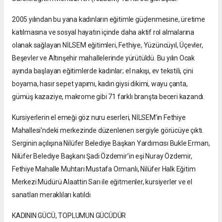
2005 yılından bu yana kadınların eğitimle güçlenmesine, üretime
katılmasına ve sosyal hayatın içinde daha aktif rol almalarına
olanak sağlayan NİLSEM eğitimleri, Fethiye, Yüzüncüyıl, Üçevler,
Beşevler ve Altınşehir mahallelerinde yürütüldü. Bu yılın Ocak
ayında başlayan eğitimlerde kadınlar; el nakışı, ev tekstili, çini
boyama, hasır sepet yapımı, kadın giysi dikimi, wayu çanta,
gümüş kazaziye, makrome gibi 71 farklı branşta beceri kazandı.
Kursiyerlerin el emeği göz nuru eserleri, NİLSEM’in Fethiye
Mahallesi'ndeki merkezinde düzenlenen sergiyle görücüye çıktı.
Serginin açılışına Nilüfer Belediye Başkan Yardımcısı Bukle Erman,
Nilüfer Belediye Başkanı Şadi Özdemir’in eşi Nuray Özdemir,
Fethiye Mahalle Muhtarı Mustafa Ormanlı, Nilüfer Halk Eğitim
Merkezi Müdürü Alaattin Sarı ile eğitmenler, kursiyerler ve el
sanatları meraklıları katıldı
KADININ GÜCÜ, TOPLUMUN GÜCÜDÜR