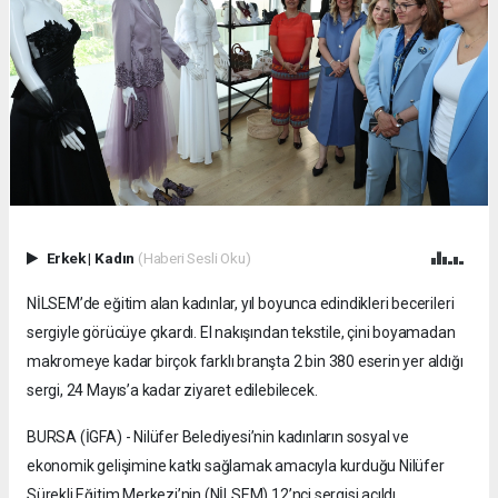
Erkek
|
Kadın
(Haberi Sesli Oku)
NİLSEM’de eğitim alan kadınlar, yıl boyunca edindikleri becerileri
sergiyle görücüye çıkardı. El nakışından tekstile, çini boyamadan
makromeye kadar birçok farklı branşta 2 bin 380 eserin yer aldığı
sergi, 24 Mayıs’a kadar ziyaret edilebilecek.
BURSA (İGFA) - Nilüfer Belediyesi’nin kadınların sosyal ve
ekonomik gelişimine katkı sağlamak amacıyla kurduğu Nilüfer
Sürekli Eğitim Merkezi’nin (NİLSEM) 12’nci sergisi açıldı.