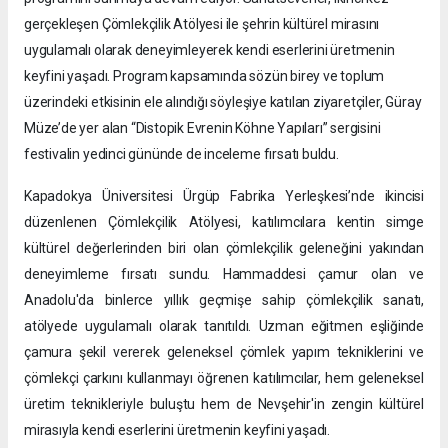
gerçekleşen Çömlekçilik Atölyesi ile şehrin kültürel mirasını
uygulamalı olarak deneyimleyerek kendi eserlerini üretmenin
keyfini yaşadı. Program kapsamında sözün birey ve toplum
üzerindeki etkisinin ele alındığı söyleşiye katılan ziyaretçiler, Güray
Müze’de yer alan “Distopik Evrenin Köhne Yapıları” sergisini
festivalin yedinci gününde de inceleme fırsatı buldu.
Kapadokya Üniversitesi Ürgüp Fabrika Yerleşkesi’nde ikincisi
düzenlenen Çömlekçilik Atölyesi, katılımcılara kentin simge
kültürel değerlerinden biri olan çömlekçilik geleneğini yakından
deneyimleme fırsatı sundu. Hammaddesi çamur olan ve
Anadolu'da binlerce yıllık geçmişe sahip çömlekçilik sanatı,
atölyede uygulamalı olarak tanıtıldı. Uzman eğitmen eşliğinde
çamura şekil vererek geleneksel çömlek yapım tekniklerini ve
çömlekçi çarkını kullanmayı öğrenen katılımcılar, hem geleneksel
üretim teknikleriyle buluştu hem de Nevşehir'in zengin kültürel
mirasıyla kendi eserlerini üretmenin keyfini yaşadı.