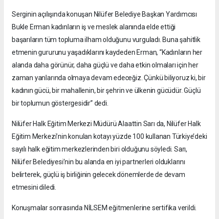
Serginin açılışında konuşan Nilüfer Belediye Başkan Yardımcısı
Bukle Erman kadınların iş ve meslek alanında elde ettiği
başarıların tüm topluma ilham olduğunu vurguladı. Buna şahitlik
etmenin gururunu yaşadıklarını kaydeden Erman, “Kadınların her
alanda daha görünür, daha güçlü ve daha etkin olmaları için her
zaman yanlarında olmaya devam edeceğiz. Çünkü biliyoruz ki, bir
kadının gücü, bir mahallenin, bir şehrin ve ülkenin gücüdür. Güçlü
bir toplumun göstergesidir” dedi.
Nilüfer Halk Eğitim Merkezi Müdürü Alaattin Sarı da, Nilüfer Halk
Eğitim Merkezi’nin konulan kotayı yüzde 100 kullanan Türkiye’deki
sayılı halk eğitim merkezlerinden biri olduğunu söyledi. Sarı,
Nilüfer Belediyesi’nin bu alanda en iyi partnerleri olduklarını
belirterek, güçlü iş birliğinin gelecek dönemlerde de devam
etmesini diledi.
Konuşmalar sonrasında NİLSEM eğitmenlerine sertifika verildi.