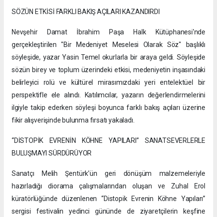
SÖZÜN ETKİSİ FARKLI BAKIŞ AÇILARI KAZANDIRDI
Nevşehir Damat İbrahim Paşa Halk Kütüphanesi'nde
gerçekleştirilen "Bir Medeniyet Meselesi Olarak Söz" başlıklı
söyleşide, yazar Yasin Temel okurlarla bir araya geldi. Söyleşide
sözün birey ve toplum üzerindeki etkisi, medeniyetin inşasındaki
belirleyici rolü ve kültürel mirasımızdaki yeri entelektüel bir
perspektifle ele alındı. Katılımcılar, yazarın değerlendirmelerini
ilgiyle takip ederken söyleşi boyunca farklı bakış açıları üzerine
fikir alışverişinde bulunma fırsatı yakaladı.
“DİSTOPİK EVRENİN KÖHNE YAPILARI” SANATSEVERLERLE
BULUŞMAYI SÜRDÜRÜYOR
Sanatçı Melih Şentürk’ün geri dönüşüm malzemeleriyle
hazırladığı diorama çalışmalarından oluşan ve Zuhal Erol
küratörlüğünde düzenlenen “Distopik Evrenin Köhne Yapıları”
sergisi festivalin yedinci gününde de ziyaretçilerin keşfine