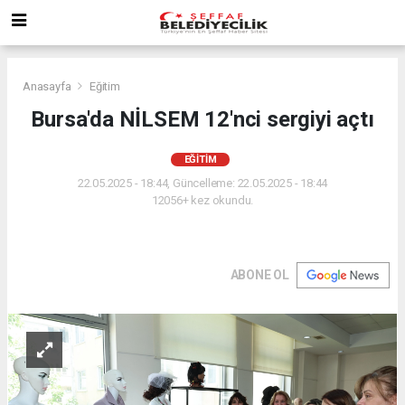
Anasayfa
Eğitim
Bursa'da NİLSEM 12'nci sergiyi açtı
EĞITIM
22.05.2025 - 18:44, Güncelleme: 22.05.2025 - 18:44
12056+ kez okundu.
ABONE OL