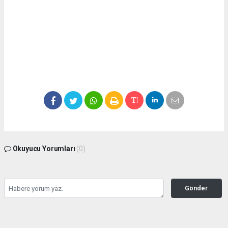
Okuyucu Yorumları
(0)
Gönder
Yorum yazarak Topluluk Kuralları’nı kabul etmiş bulunuyor ve
seffafbelediyecilik.com sitesine yaptığınız yorumunuzla ilgili doğrudan veya dolaylı
tüm sorumluluğu tek başınıza üstleniyorsunuz. Yazılan tüm yorumlardan site