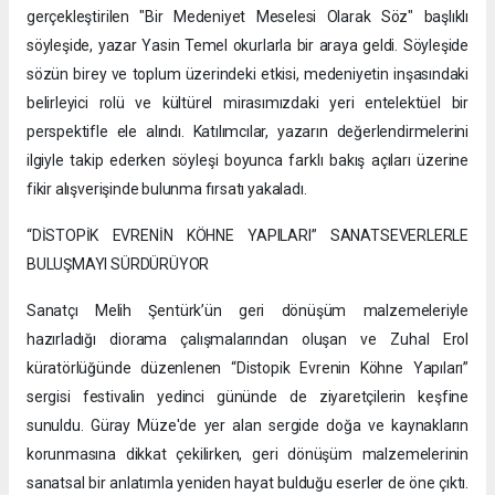
gerçekleştirilen "Bir Medeniyet Meselesi Olarak Söz" başlıklı
söyleşide, yazar Yasin Temel okurlarla bir araya geldi. Söyleşide
sözün birey ve toplum üzerindeki etkisi, medeniyetin inşasındaki
belirleyici rolü ve kültürel mirasımızdaki yeri entelektüel bir
perspektifle ele alındı. Katılımcılar, yazarın değerlendirmelerini
ilgiyle takip ederken söyleşi boyunca farklı bakış açıları üzerine
fikir alışverişinde bulunma fırsatı yakaladı.
“DİSTOPİK EVRENİN KÖHNE YAPILARI” SANATSEVERLERLE
BULUŞMAYI SÜRDÜRÜYOR
Sanatçı Melih Şentürk’ün geri dönüşüm malzemeleriyle
hazırladığı diorama çalışmalarından oluşan ve Zuhal Erol
küratörlüğünde düzenlenen “Distopik Evrenin Köhne Yapıları”
sergisi festivalin yedinci gününde de ziyaretçilerin keşfine
sunuldu. Güray Müze'de yer alan sergide doğa ve kaynakların
korunmasına dikkat çekilirken, geri dönüşüm malzemelerinin
sanatsal bir anlatımla yeniden hayat bulduğu eserler de öne çıktı.