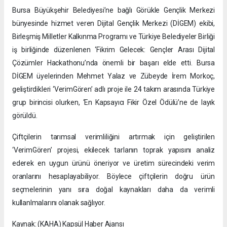
Bursa Büyükşehir Belediyesi’ne bağlı Görükle Gençlik Merkezi
bünyesinde hizmet veren Dijital Gençlik Merkezi (DİGEM) ekibi,
Birleşmiş Milletler Kalkınma Programı ve Türkiye Belediyeler Birliği
iş birliğinde düzenlenen ‘Fikrim Gelecek: Gençler Arası Dijital
Çözümler Hackathonu’nda önemli bir başarı elde etti. Bursa
DİGEM üyelerinden Mehmet Yalaz ve Zübeyde İrem Morkoç,
geliştirdikleri ‘VerimGören’ adlı proje ile 24 takım arasında Türkiye
grup birincisi olurken, ‘En Kapsayıcı Fikir Özel Ödülü’ne de layık
görüldü.
Çiftçilerin tarımsal verimliliğini artırmak için geliştirilen
‘VerimGören’ projesi, ekilecek tarlanın toprak yapısını analiz
ederek en uygun ürünü öneriyor ve üretim sürecindeki verim
oranlarını hesaplayabiliyor. Böylece çiftçilerin doğru ürün
seçmelerinin yanı sıra doğal kaynakları daha da verimli
kullanlmalarını olanak sağlıyor.
Kaynak: (KAHA) Kapsül Haber Ajansı