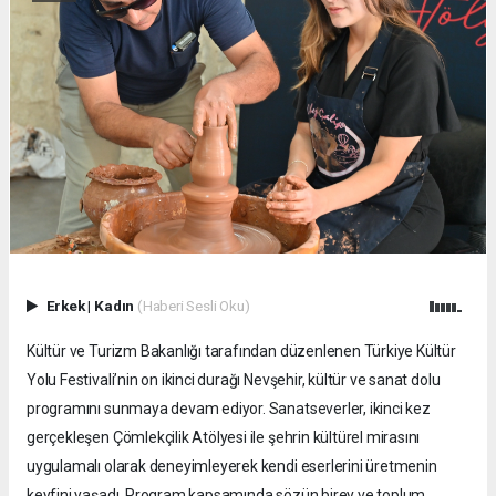
Erkek
|
Kadın
(Haberi Sesli Oku)
Kültür ve Turizm Bakanlığı tarafından düzenlenen Türkiye Kültür
Yolu Festivali’nin on ikinci durağı Nevşehir, kültür ve sanat dolu
programını sunmaya devam ediyor. Sanatseverler, ikinci kez
gerçekleşen Çömlekçilik Atölyesi ile şehrin kültürel mirasını
uygulamalı olarak deneyimleyerek kendi eserlerini üretmenin
keyfini yaşadı. Program kapsamında sözün birey ve toplum