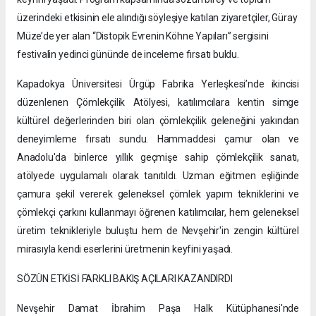
üzerindeki etkisinin ele alındığı söyleşiye katılan ziyaretçiler, Güray
Müze’de yer alan “Distopik Evrenin Köhne Yapıları” sergisini
festivalin yedinci gününde de inceleme fırsatı buldu.
Kapadokya Üniversitesi Ürgüp Fabrika Yerleşkesi’nde ikincisi
düzenlenen Çömlekçilik Atölyesi, katılımcılara kentin simge
kültürel değerlerinden biri olan çömlekçilik geleneğini yakından
deneyimleme fırsatı sundu. Hammaddesi çamur olan ve
Anadolu'da binlerce yıllık geçmişe sahip çömlekçilik sanatı,
atölyede uygulamalı olarak tanıtıldı. Uzman eğitmen eşliğinde
çamura şekil vererek geleneksel çömlek yapım tekniklerini ve
çömlekçi çarkını kullanmayı öğrenen katılımcılar, hem geleneksel
üretim teknikleriyle buluştu hem de Nevşehir'in zengin kültürel
mirasıyla kendi eserlerini üretmenin keyfini yaşadı.
SÖZÜN ETKİSİ FARKLI BAKIŞ AÇILARI KAZANDIRDI
Nevşehir Damat İbrahim Paşa Halk Kütüphanesi'nde