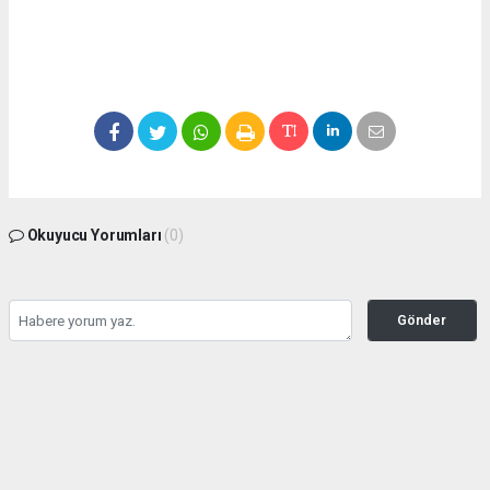
Okuyucu Yorumları
(0)
Gönder
Yorum yazarak Topluluk Kuralları’nı kabul etmiş bulunuyor ve
seffafbelediyecilik.com sitesine yaptığınız yorumunuzla ilgili doğrudan veya dolaylı
tüm sorumluluğu tek başınıza üstleniyorsunuz. Yazılan tüm yorumlardan site
yönetimi hiçbir şekilde sorumlu tutulamaz.