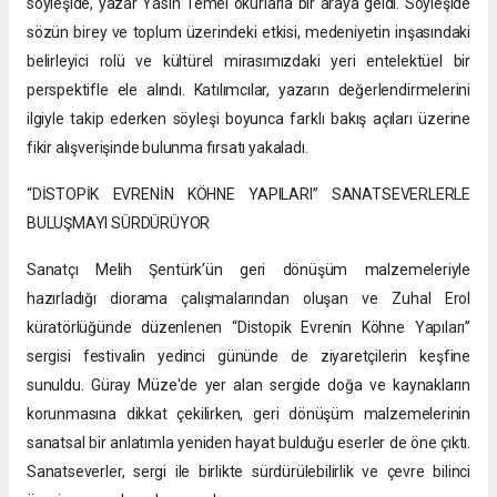
söyleşide, yazar Yasin Temel okurlarla bir araya geldi. Söyleşide
sözün birey ve toplum üzerindeki etkisi, medeniyetin inşasındaki
belirleyici rolü ve kültürel mirasımızdaki yeri entelektüel bir
perspektifle ele alındı. Katılımcılar, yazarın değerlendirmelerini
ilgiyle takip ederken söyleşi boyunca farklı bakış açıları üzerine
fikir alışverişinde bulunma fırsatı yakaladı.
“DİSTOPİK EVRENİN KÖHNE YAPILARI” SANATSEVERLERLE
BULUŞMAYI SÜRDÜRÜYOR
Sanatçı Melih Şentürk’ün geri dönüşüm malzemeleriyle
hazırladığı diorama çalışmalarından oluşan ve Zuhal Erol
küratörlüğünde düzenlenen “Distopik Evrenin Köhne Yapıları”
sergisi festivalin yedinci gününde de ziyaretçilerin keşfine
sunuldu. Güray Müze'de yer alan sergide doğa ve kaynakların
korunmasına dikkat çekilirken, geri dönüşüm malzemelerinin
sanatsal bir anlatımla yeniden hayat bulduğu eserler de öne çıktı.
Sanatseverler, sergi ile birlikte sürdürülebilirlik ve çevre bilinci