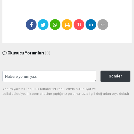
Okuyucu Yorumları
(0)
Gönder
Yorum yazarak Topluluk Kuralları’nı kabul etmiş bulunuyor ve
seffafbelediyecilik.com sitesine yaptığınız yorumunuzla ilgili doğrudan veya dolaylı
tüm sorumluluğu tek başınıza üstleniyorsunuz. Yazılan tüm yorumlardan site
yönetimi hiçbir şekilde sorumlu tutulamaz.
Anasayfa
Spor