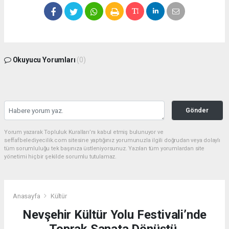
Okuyucu Yorumları
(0)
Gönder
Yorum yazarak Topluluk Kuralları’nı kabul etmiş bulunuyor ve
seffafbelediyecilik.com sitesine yaptığınız yorumunuzla ilgili doğrudan veya dolaylı
tüm sorumluluğu tek başınıza üstleniyorsunuz. Yazılan tüm yorumlardan site
yönetimi hiçbir şekilde sorumlu tutulamaz.
Anasayfa
Kültür
Nevşehir Kültür Yolu Festivali’nde
Toprak Sanata Dönüştü