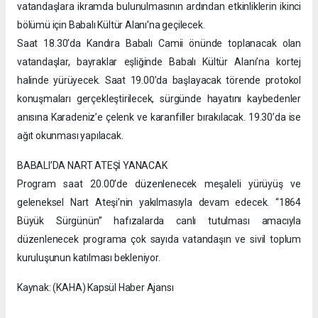
vatandaşlara ikramda bulunulmasının ardından etkinliklerin ikinci
bölümü için Babalı Kültür Alanı’na geçilecek.
Saat 18.30’da Kandıra Babalı Camii önünde toplanacak olan
vatandaşlar, bayraklar eşliğinde Babalı Kültür Alanı’na kortej
halinde yürüyecek. Saat 19.00’da başlayacak törende protokol
konuşmaları gerçekleştirilecek, sürgünde hayatını kaybedenler
anısına Karadeniz’e çelenk ve karanfiller bırakılacak. 19.30’da ise
ağıt okunması yapılacak.
BABALI’DA NART ATEŞİ YANACAK
Program saat 20.00’de düzenlenecek meşaleli yürüyüş ve
geleneksel Nart Ateşi’nin yakılmasıyla devam edecek. “1864
Büyük Sürgünün” hafızalarda canlı tutulması amacıyla
düzenlenecek programa çok sayıda vatandaşın ve sivil toplum
kuruluşunun katılması bekleniyor.
Kaynak: (KAHA) Kapsül Haber Ajansı