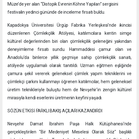
Müze’de yer alan “Distopik Evrenin Köhne Yapıları” sergisini
festivalin yedinci gününde de inceleme fırsatı buldu.
Kapadokya Üniversitesi Ürgüp Fabrika Yerleşkesi’nde ikincisi
düzenlenen Çömlekçilik Atölyesi, katılımcılara kentin simge
kültürel değerlerinden biri olan çömlekçilik geleneğini yakından
deneyimleme fırsatı sundu. Hammaddesi çamur olan ve
Anadolu'da binlerce yıllık geçmişe sahip çömlekçilik sanatı,
atölyede uygulamalı olarak tanıtıldı. Uzman eğitmen eşliğinde
çamura şekil vererek geleneksel çömlek yapım tekniklerini ve
çömlekçi çarkını kullanmayı öğrenen katılımcılar, hem geleneksel
üretim teknikleriyle buluştu hem de Nevşehir'in zengin kültürel
mirasıyla kendi eserlerini üretmenin keyfini yaşadı.
SÖZÜN ETKİSİ FARKLI BAKIŞ AÇILARI KAZANDIRDI
Nevşehir Damat İbrahim Paşa Halk Kütüphanesi'nde
gerçekleştirilen "Bir Medeniyet Meselesi Olarak Söz" başlıklı