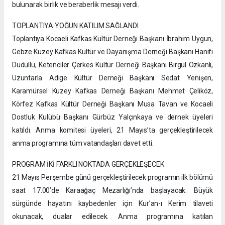
bulunarak birlik ve beraberlik mesajı verdi.
TOPLANTIYA YOĞUN KATILIM SAĞLANDI
Toplantıya Kocaeli Kafkas Kültür Derneği Başkanı İbrahim Uygun,
Gebze Kuzey Kafkas Kültür ve Dayanışma Derneği Başkanı Hanifi
Dudullu, Ketenciler Çerkes Kültür Derneği Başkanı Birgül Özkanlı,
Uzuntarla Adige Kültür Derneği Başkanı Sedat Yenişen,
Karamürsel Kuzey Kafkas Derneği Başkanı Mehmet Çeliköz,
Körfez Kafkas Kültür Derneği Başkanı Musa Tavan ve Kocaeli
Dostluk Kulübü Başkanı Gürbüz Yalçınkaya ve dernek üyeleri
katıldı. Anma komitesi üyeleri, 21 Mayıs’ta gerçekleştirilecek
anma programına tüm vatandaşları davet etti.
PROGRAM İKİ FARKLI NOKTADA GERÇEKLEŞECEK
21 Mayıs Perşembe günü gerçekleştirilecek programın ilk bölümü
saat 17.00’de Karaağaç Mezarlığı’nda başlayacak. Büyük
sürgünde hayatını kaybedenler için Kur’an-ı Kerim tilaveti
okunacak, dualar edilecek. Anma programına katılan