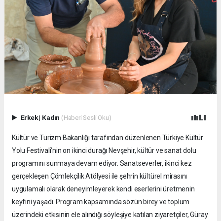
Erkek
|
Kadın
(Haberi Sesli Oku)
Kültür ve Turizm Bakanlığı tarafından düzenlenen Türkiye Kültür
Yolu Festivali’nin on ikinci durağı Nevşehir, kültür ve sanat dolu
programını sunmaya devam ediyor. Sanatseverler, ikinci kez
gerçekleşen Çömlekçilik Atölyesi ile şehrin kültürel mirasını
uygulamalı olarak deneyimleyerek kendi eserlerini üretmenin
keyfini yaşadı. Program kapsamında sözün birey ve toplum
üzerindeki etkisinin ele alındığı söyleşiye katılan ziyaretçiler, Güray