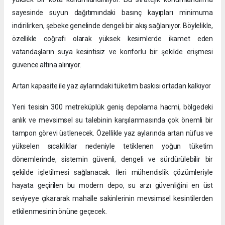
sayesinde suyun dağıtımındaki basınç kayıpları minimuma
indirilirken, şebeke genelinde dengeli bir akış sağlanıyor. Böylelikle,
özellikle coğrafi olarak yüksek kesimlerde ikamet eden
vatandaşların suya kesintisiz ve konforlu bir şekilde erişmesi
güvence altına alınıyor.
Artan kapasite ile yaz aylarındaki tüketim baskısı ortadan kalkıyor
Yeni tesisin 300 metreküplük geniş depolama hacmi, bölgedeki
anlık ve mevsimsel su talebinin karşılanmasında çok önemli bir
tampon görevi üstlenecek. Özellikle yaz aylarında artan nüfus ve
yükselen sıcaklıklar nedeniyle tetiklenen yoğun tüketim
dönemlerinde, sistemin güvenli, dengeli ve sürdürülebilir bir
şekilde işletilmesi sağlanacak. İleri mühendislik çözümleriyle
hayata geçirilen bu modern depo, su arzı güvenliğini en üst
seviyeye çıkararak mahalle sakinlerinin mevsimsel kesintilerden
etkilenmesinin önüne geçecek.