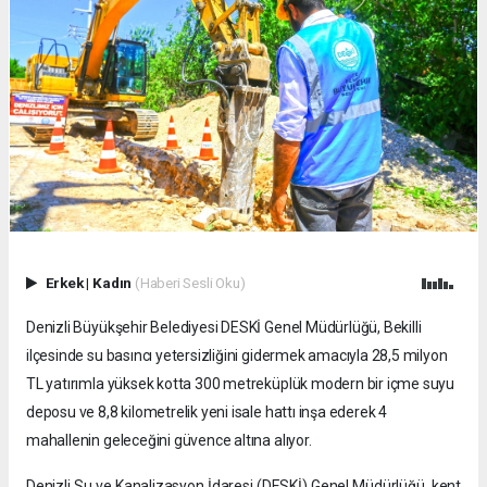
Erkek
|
Kadın
(Haberi Sesli Oku)
Denizli Büyükşehir Belediyesi DESKİ Genel Müdürlüğü, Bekilli
ilçesinde su basıncı yetersizliğini gidermek amacıyla 28,5 milyon
TL yatırımla yüksek kotta 300 metreküplük modern bir içme suyu
deposu ve 8,8 kilometrelik yeni isale hattı inşa ederek 4
mahallenin geleceğini güvence altına alıyor.
Denizli Su ve Kanalizasyon İdaresi (DESKİ) Genel Müdürlüğü, kent