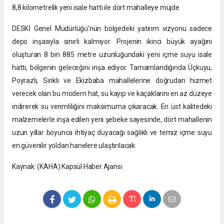
8,8 kilometrelik yeni isale hattı ile dört mahalleye müjde
DESKİ Genel Müdürlüğü’nün bölgedeki yatırım vizyonu sadece
depo inşasıyla sınırlı kalmıyor. Projenin ikinci büyük ayağını
oluşturan 8 bin 885 metre uzunluğundaki yeni içme suyu isale
hattı, bölgenin geleceğini inşa ediyor. Tamamlandığında Üçkuyu,
Poyrazlı, Sırıklı ve Ekizbaba mahallelerine doğrudan hizmet
verecek olan bu modern hat, su kayıp ve kaçaklarını en az düzeye
indirerek su verimliliğini maksimuma çıkaracak. En üst kalitedeki
malzemelerle inşa edilen yeni şebeke sayesinde, dört mahallenin
uzun yıllar boyunca ihtiyaç duyacağı sağlıklı ve temiz içme suyu
en güvenilir yoldan hanelere ulaştırılacak.
Kaynak: (KAHA) Kapsül Haber Ajansı