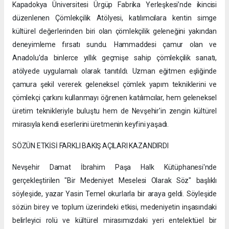
Kapadokya Üniversitesi Ürgüp Fabrika Yerleşkesi’nde ikincisi
düzenlenen Çömlekçilik Atölyesi, katılımcılara kentin simge
kültürel değerlerinden biri olan çömlekçilik geleneğini yakından
deneyimleme fırsatı sundu. Hammaddesi çamur olan ve
Anadolu'da binlerce yıllık geçmişe sahip çömlekçilik sanatı,
atölyede uygulamalı olarak tanıtıldı. Uzman eğitmen eşliğinde
çamura şekil vererek geleneksel çömlek yapım tekniklerini ve
çömlekçi çarkını kullanmayı öğrenen katılımcılar, hem geleneksel
üretim teknikleriyle buluştu hem de Nevşehir'in zengin kültürel
mirasıyla kendi eserlerini üretmenin keyfini yaşadı.
SÖZÜN ETKİSİ FARKLI BAKIŞ AÇILARI KAZANDIRDI
Nevşehir Damat İbrahim Paşa Halk Kütüphanesi'nde
gerçekleştirilen "Bir Medeniyet Meselesi Olarak Söz" başlıklı
söyleşide, yazar Yasin Temel okurlarla bir araya geldi. Söyleşide
sözün birey ve toplum üzerindeki etkisi, medeniyetin inşasındaki
belirleyici rolü ve kültürel mirasımızdaki yeri entelektüel bir