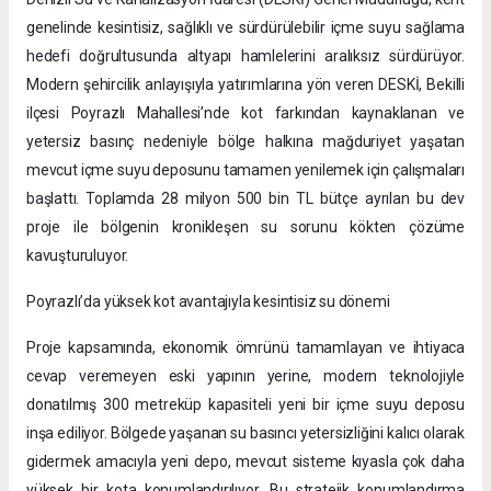
genelinde kesintisiz, sağlıklı ve sürdürülebilir içme suyu sağlama
hedefi doğrultusunda altyapı hamlelerini aralıksız sürdürüyor.
Modern şehircilik anlayışıyla yatırımlarına yön veren DESKİ, Bekilli
ilçesi Poyrazlı Mahallesi’nde kot farkından kaynaklanan ve
yetersiz basınç nedeniyle bölge halkına mağduriyet yaşatan
mevcut içme suyu deposunu tamamen yenilemek için çalışmaları
başlattı. Toplamda 28 milyon 500 bin TL bütçe ayrılan bu dev
proje ile bölgenin kronikleşen su sorunu kökten çözüme
kavuşturuluyor.
Poyrazlı’da yüksek kot avantajıyla kesintisiz su dönemi
Proje kapsamında, ekonomik ömrünü tamamlayan ve ihtiyaca
cevap veremeyen eski yapının yerine, modern teknolojiyle
donatılmış 300 metreküp kapasiteli yeni bir içme suyu deposu
inşa ediliyor. Bölgede yaşanan su basıncı yetersizliğini kalıcı olarak
gidermek amacıyla yeni depo, mevcut sisteme kıyasla çok daha
yüksek bir kota konumlandırılıyor. Bu stratejik konumlandırma