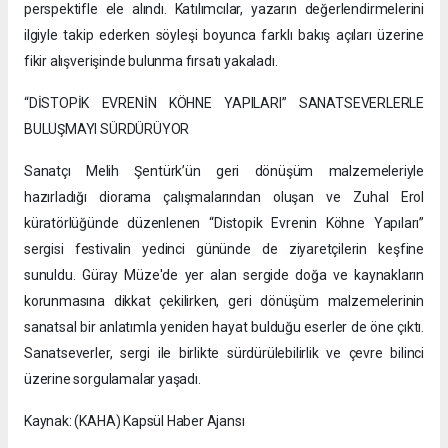
perspektifle ele alındı. Katılımcılar, yazarın değerlendirmelerini
ilgiyle takip ederken söyleşi boyunca farklı bakış açıları üzerine
fikir alışverişinde bulunma fırsatı yakaladı.
“DİSTOPİK EVRENİN KÖHNE YAPILARI” SANATSEVERLERLE
BULUŞMAYI SÜRDÜRÜYOR
Sanatçı Melih Şentürk’ün geri dönüşüm malzemeleriyle
hazırladığı diorama çalışmalarından oluşan ve Zuhal Erol
küratörlüğünde düzenlenen “Distopik Evrenin Köhne Yapıları”
sergisi festivalin yedinci gününde de ziyaretçilerin keşfine
sunuldu. Güray Müze'de yer alan sergide doğa ve kaynakların
korunmasına dikkat çekilirken, geri dönüşüm malzemelerinin
sanatsal bir anlatımla yeniden hayat bulduğu eserler de öne çıktı.
Sanatseverler, sergi ile birlikte sürdürülebilirlik ve çevre bilinci
üzerine sorgulamalar yaşadı.
Kaynak: (KAHA) Kapsül Haber Ajansı