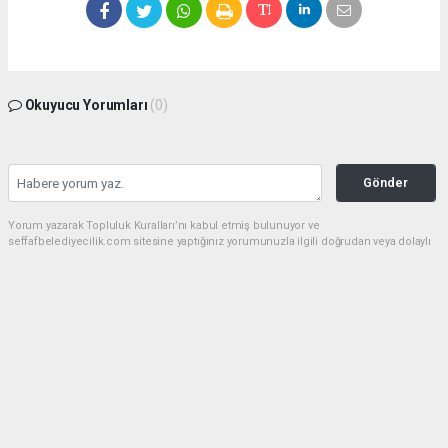
Okuyucu Yorumları
(0)
Gönder
Yorum yazarak Topluluk Kuralları’nı kabul etmiş bulunuyor ve
seffafbelediyecilik.com sitesine yaptığınız yorumunuzla ilgili doğrudan veya dolaylı
tüm sorumluluğu tek başınıza üstleniyorsunuz. Yazılan tüm yorumlardan site
yönetimi hiçbir şekilde sorumlu tutulamaz.
Anasayfa
Spor
Malatya'da Uluslararası Beydağı
Dağ Bisikleti Yarışı Kortejle Başladı