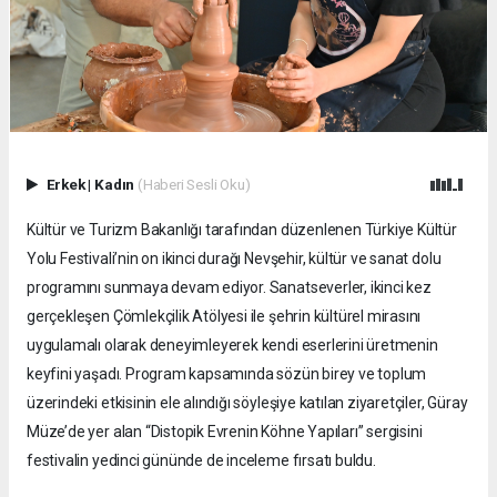
Erkek
|
Kadın
(Haberi Sesli Oku)
Kültür ve Turizm Bakanlığı tarafından düzenlenen Türkiye Kültür
Yolu Festivali’nin on ikinci durağı Nevşehir, kültür ve sanat dolu
programını sunmaya devam ediyor. Sanatseverler, ikinci kez
gerçekleşen Çömlekçilik Atölyesi ile şehrin kültürel mirasını
uygulamalı olarak deneyimleyerek kendi eserlerini üretmenin
keyfini yaşadı. Program kapsamında sözün birey ve toplum
üzerindeki etkisinin ele alındığı söyleşiye katılan ziyaretçiler, Güray
Müze’de yer alan “Distopik Evrenin Köhne Yapıları” sergisini
festivalin yedinci gününde de inceleme fırsatı buldu.