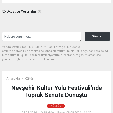
Okuyucu Yorumları
(0)
Gönder
Yorum yazarak Topluluk Kuralları’nı kabul etmiş bulunuyor ve
seffafbelediyecilik.com sitesine yaptığınız yorumunuzla ilgili doğrudan veya dolaylı
tüm sorumluluğu tek başınıza üstleniyorsunuz. Yazılan tüm yorumlardan site
yönetimi hiçbir şekilde sorumlu tutulamaz.
Anasayfa
Kültür
Nevşehir Kültür Yolu Festivali’nde
Toprak Sanata Dönüştü
KÜLTÜR
08.08.2026 - 10:28, Güncelleme: 08.08.2026 - 11:30