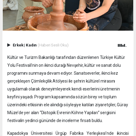
Erkek
|
Kadın
(Haberi Sesli Oku)
Kültür ve Turizm Bakanlığı tarafından düzenlenen Türkiye Kültür
Yolu Festivali’nin on ikinci durağı Nevşehir, kültür ve sanat dolu
programını sunmaya devam ediyor. Sanatseverler, ikinci kez
gerçekleşen Çömlekçilik Atölyesi ile şehrin kültürel mirasını
uygulamalı olarak deneyimleyerek kendi eserlerini üretmenin
keyfini yaşadı. Program kapsamında sözün birey ve toplum
üzerindeki etkisinin ele alındığı söyleşiye katılan ziyaretçiler, Güray
Müze’de yer alan “Distopik Evrenin Köhne Yapıları” sergisini
festivalin yedinci gününde de inceleme fırsatı buldu.
Kapadokya Üniversitesi Ürgüp Fabrika Yerleşkesi’nde ikincisi