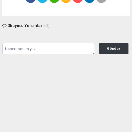
Okuyucu Yorumları
(0)
Gönder
Yorum yazarak Topluluk Kuralları’nı kabul etmiş bulunuyor ve
seffafbelediyecilik.com sitesine yaptığınız yorumunuzla ilgili doğrudan veya dolaylı
tüm sorumluluğu tek başınıza üstleniyorsunuz. Yazılan tüm yorumlardan site
yönetimi hiçbir şekilde sorumlu tutulamaz.
haber paketi
haber scripti
haber yazılımı
Tüm hakları saklı tutulmaktadır.Copyright 2026©
Haber Yazılımı:
Web Aksiyon ®