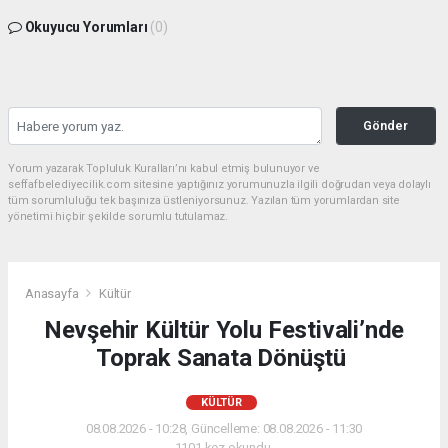
Okuyucu Yorumları
(0)
Gönder
Yorum yazarak Topluluk Kuralları’nı kabul etmiş bulunuyor ve
seffafbelediyecilik.com sitesine yaptığınız yorumunuzla ilgili doğrudan veya dolaylı
tüm sorumluluğu tek başınıza üstleniyorsunuz. Yazılan tüm yorumlardan site
yönetimi hiçbir şekilde sorumlu tutulamaz.
Anasayfa
Kültür
Nevşehir Kültür Yolu Festivali’nde
Toprak Sanata Dönüştü
KÜLTÜR
08.08.2026 - 10:28, Güncelleme: 08.08.2026 - 11:30
1101 kez okundu.