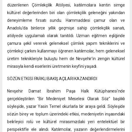
düzenlenen Çömlekçilik Atölyesi, katılımcılara kentin simge
kültürel değerlerinden biri olan çömlekçilik geleneğini yakından
deneyimleme fırsatı sundu. Hammaddesi çamur olan ve
Anadolu'da binlerce yıllık geçmişe sahip çömlekçilik sanatı,
atölyede uygulamalı olarak tanıtıldı. Uzman eğitmen eşliğinde
çamura şekil vererek geleneksel çömlek yapım tekniklerini ve
çömlekçi çarkını kullanmayı öğrenen katılımcılar, hem geleneksel
üretim teknikleriyle buluştu hem de Nevşehir'in zengin kültürel
mirasıyla kendi eserlerini üretmenin keyfini yaşadı.
SÖZÜN ETKİSİ FARKLI BAKIŞ AÇILARI KAZANDIRDI
Nevşehir Damat İbrahim Paşa Halk Kütüphanesi'nde
gerçekleştirilen "Bir Medeniyet Meselesi Olarak Söz" başlıklı
söyleşide, yazar Yasin Temel okurlarla bir araya geldi. Söyleşide
sözün birey ve toplum üzerindeki etkisi, medeniyetin inşasındaki
belirleyici rolü ve kültürel mirasımızdaki yeri entelektüel bir
perspektifle ele alındı. Katılımcılar, yazarın değerlendirmelerini