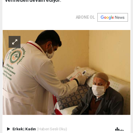
ABONE OL
Erkek
|
Kadın
(Haberi Sesli Oku)