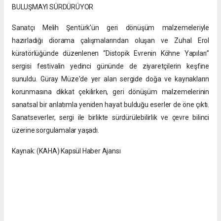
BULUŞMAYI SÜRDÜRÜYOR
Sanatçı Melih Şentürk’ün geri dönüşüm malzemeleriyle
hazırladığı diorama çalışmalarından oluşan ve Zuhal Erol
küratörlüğünde düzenlenen “Distopik Evrenin Köhne Yapıları”
sergisi festivalin yedinci gününde de ziyaretçilerin keşfine
sunuldu. Güray Müze'de yer alan sergide doğa ve kaynakların
korunmasına dikkat çekilirken, geri dönüşüm malzemelerinin
sanatsal bir anlatımla yeniden hayat bulduğu eserler de öne çıktı.
Sanatseverler, sergi ile birlikte sürdürülebilirlik ve çevre bilinci
üzerine sorgulamalar yaşadı.
Kaynak: (KAHA) Kapsül Haber Ajansı