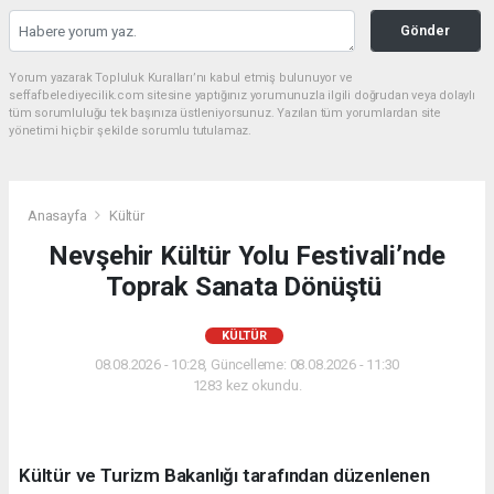
Gönder
Yorum yazarak Topluluk Kuralları’nı kabul etmiş bulunuyor ve
seffafbelediyecilik.com sitesine yaptığınız yorumunuzla ilgili doğrudan veya dolaylı
tüm sorumluluğu tek başınıza üstleniyorsunuz. Yazılan tüm yorumlardan site
yönetimi hiçbir şekilde sorumlu tutulamaz.
Anasayfa
Kültür
Nevşehir Kültür Yolu Festivali’nde
Toprak Sanata Dönüştü
KÜLTÜR
08.08.2026 - 10:28, Güncelleme: 08.08.2026 - 11:30
1283 kez okundu.
Kültür ve Turizm Bakanlığı tarafından düzenlenen