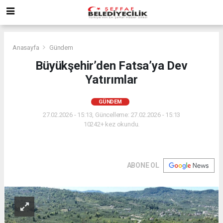
Anasayfa
Gündem
Büyükşehir’den Fatsa’ya Dev
Yatırımlar
GÜNDEM
27.02.2026 - 15:13, Güncelleme: 27.02.2026 - 15:13
10242+ kez okundu.
ABONE OL