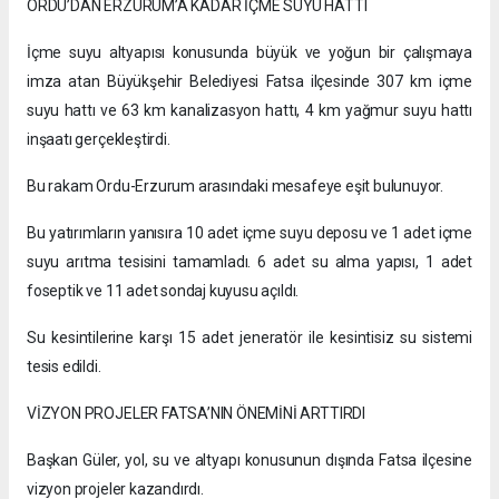
ORDU’DAN ERZURUM’A KADAR İÇME SUYU HATTI
İçme suyu altyapısı konusunda büyük ve yoğun bir çalışmaya
imza atan Büyükşehir Belediyesi Fatsa ilçesinde 307 km içme
suyu hattı ve 63 km kanalizasyon hattı, 4 km yağmur suyu hattı
inşaatı gerçekleştirdi.
Bu rakam Ordu-Erzurum arasındaki mesafeye eşit bulunuyor.
Bu yatırımların yanısıra 10 adet içme suyu deposu ve 1 adet içme
suyu arıtma tesisini tamamladı. 6 adet su alma yapısı, 1 adet
foseptik ve 11 adet sondaj kuyusu açıldı.
Su kesintilerine karşı 15 adet jeneratör ile kesintisiz su sistemi
tesis edildi.
VİZYON PROJELER FATSA’NIN ÖNEMİNİ ARTTIRDI
Başkan Güler, yol, su ve altyapı konusunun dışında Fatsa ilçesine
vizyon projeler kazandırdı.