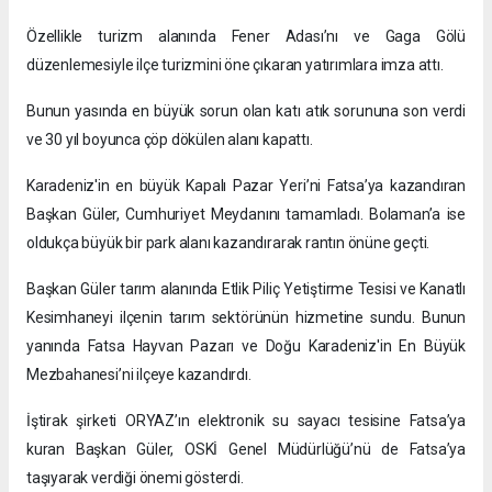
Özellikle turizm alanında Fener Adası’nı ve Gaga Gölü
düzenlemesiyle ilçe turizmini öne çıkaran yatırımlara imza attı.
Bunun yasında en büyük sorun olan katı atık sorununa son verdi
ve 30 yıl boyunca çöp dökülen alanı kapattı.
Karadeniz'in en büyük Kapalı Pazar Yeri’ni Fatsa’ya kazandıran
Başkan Güler, Cumhuriyet Meydanını tamamladı. Bolaman’a ise
oldukça büyük bir park alanı kazandırarak rantın önüne geçti.
Başkan Güler tarım alanında Etlik Piliç Yetiştirme Tesisi ve Kanatlı
Kesimhaneyi ilçenin tarım sektörünün hizmetine sundu. Bunun
yanında Fatsa Hayvan Pazarı ve Doğu Karadeniz'in En Büyük
Mezbahanesi’ni ilçeye kazandırdı.
İştirak şirketi ORYAZ’ın elektronik su sayacı tesisine Fatsa’ya
kuran Başkan Güler, OSKİ Genel Müdürlüğü’nü de Fatsa’ya
taşıyarak verdiği önemi gösterdi.