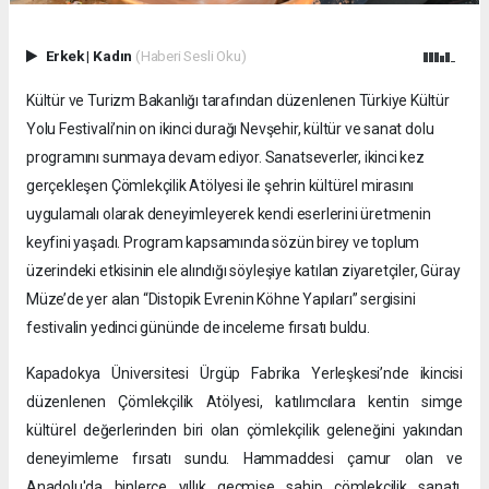
Erkek
|
Kadın
(Haberi Sesli Oku)
Kültür ve Turizm Bakanlığı tarafından düzenlenen Türkiye Kültür
Yolu Festivali’nin on ikinci durağı Nevşehir, kültür ve sanat dolu
programını sunmaya devam ediyor. Sanatseverler, ikinci kez
gerçekleşen Çömlekçilik Atölyesi ile şehrin kültürel mirasını
uygulamalı olarak deneyimleyerek kendi eserlerini üretmenin
keyfini yaşadı. Program kapsamında sözün birey ve toplum
üzerindeki etkisinin ele alındığı söyleşiye katılan ziyaretçiler, Güray
Müze’de yer alan “Distopik Evrenin Köhne Yapıları” sergisini
festivalin yedinci gününde de inceleme fırsatı buldu.
Kapadokya Üniversitesi Ürgüp Fabrika Yerleşkesi’nde ikincisi
düzenlenen Çömlekçilik Atölyesi, katılımcılara kentin simge
kültürel değerlerinden biri olan çömlekçilik geleneğini yakından
deneyimleme fırsatı sundu. Hammaddesi çamur olan ve
Anadolu'da binlerce yıllık geçmişe sahip çömlekçilik sanatı,