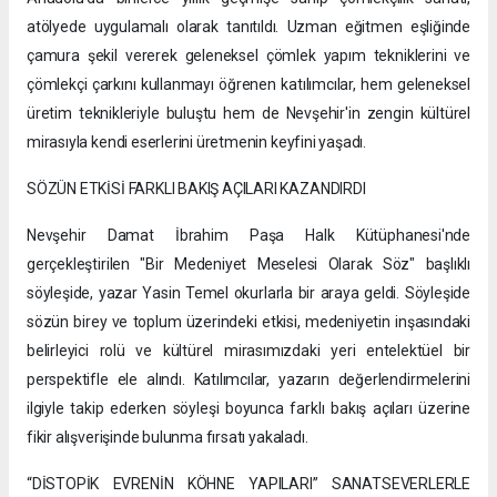
atölyede uygulamalı olarak tanıtıldı. Uzman eğitmen eşliğinde
çamura şekil vererek geleneksel çömlek yapım tekniklerini ve
çömlekçi çarkını kullanmayı öğrenen katılımcılar, hem geleneksel
üretim teknikleriyle buluştu hem de Nevşehir'in zengin kültürel
mirasıyla kendi eserlerini üretmenin keyfini yaşadı.
SÖZÜN ETKİSİ FARKLI BAKIŞ AÇILARI KAZANDIRDI
Nevşehir Damat İbrahim Paşa Halk Kütüphanesi'nde
gerçekleştirilen "Bir Medeniyet Meselesi Olarak Söz" başlıklı
söyleşide, yazar Yasin Temel okurlarla bir araya geldi. Söyleşide
sözün birey ve toplum üzerindeki etkisi, medeniyetin inşasındaki
belirleyici rolü ve kültürel mirasımızdaki yeri entelektüel bir
perspektifle ele alındı. Katılımcılar, yazarın değerlendirmelerini
ilgiyle takip ederken söyleşi boyunca farklı bakış açıları üzerine
fikir alışverişinde bulunma fırsatı yakaladı.
“DİSTOPİK EVRENİN KÖHNE YAPILARI” SANATSEVERLERLE