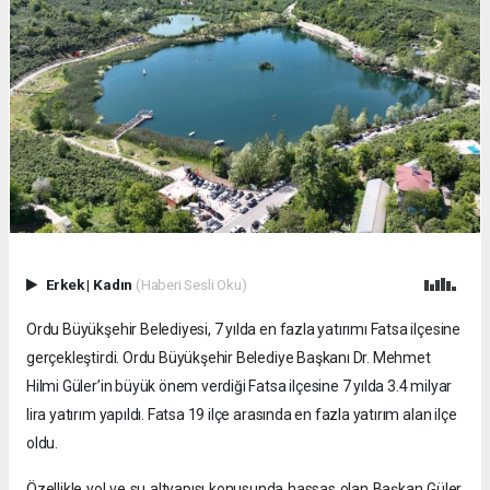
Erkek
|
Kadın
(Haberi Sesli Oku)
Ordu Büyükşehir Belediyesi, 7 yılda en fazla yatırımı Fatsa ilçesine
gerçekleştirdi. Ordu Büyükşehir Belediye Başkanı Dr. Mehmet
Hilmi Güler’in büyük önem verdiği Fatsa ilçesine 7 yılda 3.4 milyar
lira yatırım yapıldı. Fatsa 19 ilçe arasında en fazla yatırım alan ilçe
oldu.
Özellikle yol ve su altyapısı konusunda hassas olan Başkan Güler,