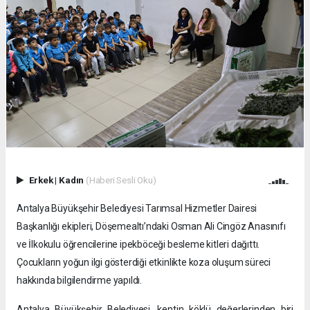
Erkek
|
Kadın
(Haberi Sesli Oku)
Antalya Büyükşehir Belediyesi Tarımsal Hizmetler Dairesi
Başkanlığı ekipleri, Döşemealtı’ndaki Osman Ali Cingöz Anasınıfı
ve İlkokulu öğrencilerine ipekböceği besleme kitleri dağıttı.
Çocukların yoğun ilgi gösterdiği etkinlikte koza oluşum süreci
hakkında bilgilendirme yapıldı.
Antalya Büyükşehir Belediyesi, kentin köklü değerlerinden biri