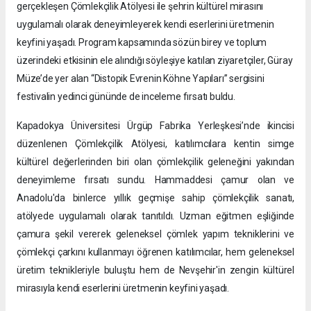
gerçekleşen Çömlekçilik Atölyesi ile şehrin kültürel mirasını
uygulamalı olarak deneyimleyerek kendi eserlerini üretmenin
keyfini yaşadı. Program kapsamında sözün birey ve toplum
üzerindeki etkisinin ele alındığı söyleşiye katılan ziyaretçiler, Güray
Müze’de yer alan “Distopik Evrenin Köhne Yapıları” sergisini
festivalin yedinci gününde de inceleme fırsatı buldu.
Kapadokya Üniversitesi Ürgüp Fabrika Yerleşkesi’nde ikincisi
düzenlenen Çömlekçilik Atölyesi, katılımcılara kentin simge
kültürel değerlerinden biri olan çömlekçilik geleneğini yakından
deneyimleme fırsatı sundu. Hammaddesi çamur olan ve
Anadolu'da binlerce yıllık geçmişe sahip çömlekçilik sanatı,
atölyede uygulamalı olarak tanıtıldı. Uzman eğitmen eşliğinde
çamura şekil vererek geleneksel çömlek yapım tekniklerini ve
çömlekçi çarkını kullanmayı öğrenen katılımcılar, hem geleneksel
üretim teknikleriyle buluştu hem de Nevşehir'in zengin kültürel
mirasıyla kendi eserlerini üretmenin keyfini yaşadı.