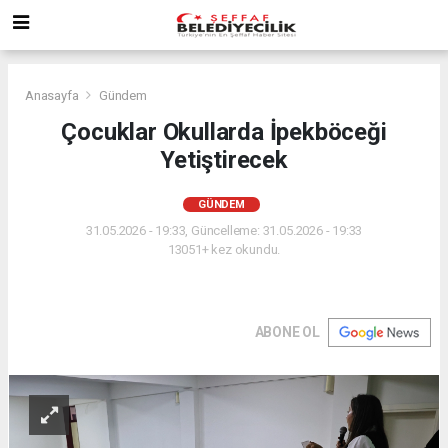
Anasayfa
Gündem
Çocuklar Okullarda İpekböceği
Yetiştirecek
GÜNDEM
31.05.2026 - 19:33, Güncelleme: 31.05.2026 - 19:33
13051+ kez okundu.
ABONE OL