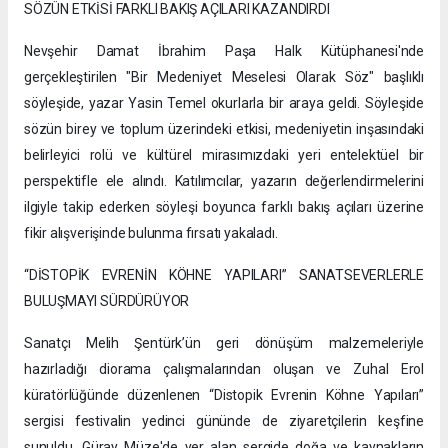
SÖZÜN ETKİSİ FARKLI BAKIŞ AÇILARI KAZANDIRDI
Nevşehir Damat İbrahim Paşa Halk Kütüphanesi'nde
gerçekleştirilen "Bir Medeniyet Meselesi Olarak Söz" başlıklı
söyleşide, yazar Yasin Temel okurlarla bir araya geldi. Söyleşide
sözün birey ve toplum üzerindeki etkisi, medeniyetin inşasındaki
belirleyici rolü ve kültürel mirasımızdaki yeri entelektüel bir
perspektifle ele alındı. Katılımcılar, yazarın değerlendirmelerini
ilgiyle takip ederken söyleşi boyunca farklı bakış açıları üzerine
fikir alışverişinde bulunma fırsatı yakaladı.
“DİSTOPİK EVRENİN KÖHNE YAPILARI” SANATSEVERLERLE
BULUŞMAYI SÜRDÜRÜYOR
Sanatçı Melih Şentürk’ün geri dönüşüm malzemeleriyle
hazırladığı diorama çalışmalarından oluşan ve Zuhal Erol
küratörlüğünde düzenlenen “Distopik Evrenin Köhne Yapıları”
sergisi festivalin yedinci gününde de ziyaretçilerin keşfine
sunuldu. Güray Müze'de yer alan sergide doğa ve kaynakların