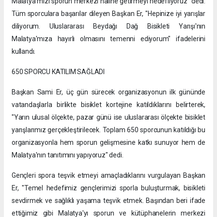
Malatya'mızı sporun merkezi haline getirmeyi hedefliyoruz" dedi.
Tüm sporculara başarılar dileyen Başkan Er, "Hepinize iyi yarışlar
diliyorum. Uluslararası Beydağı Dağ Bisikleti Yarışı'nın
Malatya'mıza hayırlı olmasını temenni ediyorum" ifadelerini
kullandı.
650 SPORCU KATILIM SAĞLADI
Başkan Sami Er, üç gün sürecek organizasyonun ilk gününde
vatandaşlarla birlikte bisiklet kortejine katıldıklarını belirterek,
"Yarın ulusal ölçekte, pazar günü ise uluslararası ölçekte bisiklet
yarışlarımız gerçekleştirilecek. Toplam 650 sporcunun katıldığı bu
organizasyonla hem sporun gelişmesine katkı sunuyor hem de
Malatya'nın tanıtımını yapıyoruz" dedi.
Gençleri spora teşvik etmeyi amaçladıklarını vurgulayan Başkan
Er, "Temel hedefimiz gençlerimizi sporla buluşturmak, bisikleti
sevdirmek ve sağlıklı yaşama teşvik etmek. Başından beri ifade
ettiğimiz gibi Malatya'yı sporun ve kütüphanelerin merkezi