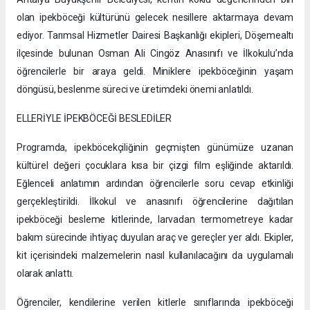
olan ipekböceği kültürünü gelecek nesillere aktarmaya devam
ediyor. Tarımsal Hizmetler Dairesi Başkanlığı ekipleri, Döşemealtı
ilçesinde bulunan Osman Ali Cingöz Anasınıfı ve İlkokulu’nda
öğrencilerle bir araya geldi. Miniklere ipekböceğinin yaşam
döngüsü, beslenme süreci ve üretimdeki önemi anlatıldı.
ELLERİYLE İPEKBÖCEĞİ BESLEDİLER
Programda, ipekböcekçiliğinin geçmişten günümüze uzanan
kültürel değeri çocuklara kısa bir çizgi film eşliğinde aktarıldı.
Eğlenceli anlatımın ardından öğrencilerle soru cevap etkinliği
gerçekleştirildi. İlkokul ve anasınıfı öğrencilerine dağıtılan
ipekböceği besleme kitlerinde, larvadan termometreye kadar
bakım sürecinde ihtiyaç duyulan araç ve gereçler yer aldı. Ekipler,
kit içerisindeki malzemelerin nasıl kullanılacağını da uygulamalı
olarak anlattı.
Öğrenciler, kendilerine verilen kitlerle sınıflarında ipekböceği