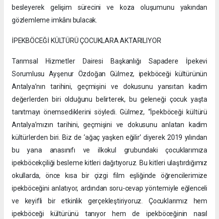
besleyerek gelişim sürecini ve koza oluşumunu yakından
gözlemleme imkânı bulacak.
İPEKBÖCEĞİ KÜLTÜRÜ ÇOCUKLARA AKTARILIYOR
Tarımsal Hizmetler Dairesi Başkanlığı Sapadere İpekevi
Sorumlusu Ayşenur Özdoğan Gülmez, ipekböceği kültürünün
Antalya’nın tarihini, geçmişini ve dokusunu yansıtan kadim
değerlerden biri olduğunu belirterek, bu geleneği çocuk yaşta
tanıtmayı önemsediklerini söyledi. Gülmez, “İpekböceği kültürü
Antalya’mızın tarihini, geçmişini ve dokusunu anlatan kadim
kültürlerden biri. Biz de ‘ağaç yaşken eğilir’ diyerek 2019 yılından
bu yana anasınıfı ve ilkokul grubundaki çocuklarımıza
ipekböcekçiliği besleme kitleri dağıtıyoruz. Bu kitleri ulaştırdığımız
okullarda, önce kısa bir çizgi film eşliğinde öğrencilerimize
ipekböceğini anlatıyor, ardından soru-cevap yöntemiyle eğlenceli
ve keyifli bir etkinlik gerçekleştiriyoruz. Çocuklarımız hem
ipekböceği kültürünü tanıyor hem de ipekböceğinin nasıl