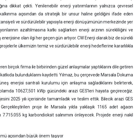
a dikkat çekti. Yenilenebilir enerji yatırımlarının yalnızca çevresel
lkınma açısından da stratejik bir unsur haline geldiğini ifade eden
tansiyeli ve sürdürülebilir yapısıyla enerji dönüşümünün merkezinde yer
yonlarının azaltılmasına katkı sağlarken enerji arzının sürekliliğini ve
enerjisine olan ilgi her geçen gün artıyor. CW Enerji olarak biz de sürekli
rojelerle ülkemizin temiz ve sürdürülebilir enerji hedeflerine kararlılıkla
en birçok firma ile birbirinden güzel anlaşmalar yaptıklarını dile getiren
ir katkıda bulunduklarını kaydetti. Yılmaz, bu çerçevede Marsala Dokuma
üneş enerjisi santrali kurulumu için anlaşma sağladıklarını belirterek,
e toplamda 10627,501 kWp gücündeki arazi GES’leri hayata geçireceğiz.
jesini 2025 yılı içerisinde tamamladık ve teslim ettik. Bilecik arazi GES
Gerçekleştirilen proje ile Marsala yılda yaklaşık 1165 adet ağacın
 7.715.055 kg karbondioksit salınımını önleyecek. Projede enerji nakil
şümü açısından büyük önem taşıyor