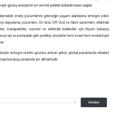
le güneş enerjisinin en verimli şekilde kullanılmasını sağlar.
enilenebilir enerji çözümlerini geleceğin yaşam alanlarına entegre eden
rji depolama çözümleri, On Grid, Off Grid ve hibrit sistemleri, elektrikli
tler, transpaletler, scooter ve elektrikli bisikletler için lityum batarya
avuz tipi ısı pompaları gibi yenilikçi ürünlerle hem evsel hem endüstriyel
ar.
eriyle entegre üretim gücünü artıran şirket, global pazarlarda rekabet
anayi kuruluşu arasında yer almaktadır.
Gönder