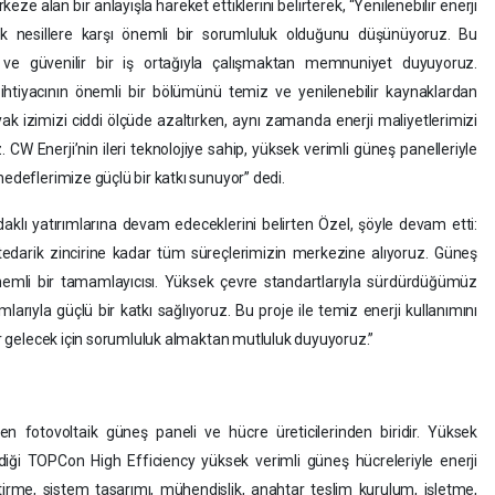
e alan bir anlayışla hareket ettiklerini belirterek, “Yenilenebilir enerji
 nesillere karşı önemli bir sorumluluk olduğunu düşünüyoruz. Bu
ve güvenilir bir iş ortağıyla çalışmaktan memnuniyet duyuyoruz.
i ihtiyacının önemli bir bölümünü temiz ve yenilenebilir kaynaklardan
ak izimizi ciddi ölçüde azaltırken, aynı zamanda enerji maliyetlerimizi
 CW Enerji’nin ileri teknolojiye sahip, yüksek verimli güneş panelleriyle
hedeflerimize güçlü bir katkı sunuyor” dedi.
klı yatırımlarına devam edeceklerini belirten Özel, şöyle devam etti:
 tedarik zincirine kadar tüm süreçlerimizin merkezine alıyoruz. Güneş
emli bir tamamlayıcısı. Yüksek çevre standartlarıyla sürdürdüğümüz
ımlarıyla güçlü bir katkı sağlıyoruz. Bu proje ile temiz enerji kullanımını
bir gelecek için sorumluluk almaktan mutluluk duyuyoruz.”
n fotovoltaik güneş paneli ve hücre üreticilerinden biridir. Yüksek
irdiği TOPCon High Efficiency yüksek verimli güneş hücreleriyle enerji
irme, sistem tasarımı, mühendislik, anahtar teslim kurulum, işletme,