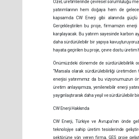
Özel, üretimlerinde çevresel sorumluluğu merkez
yatırımlarının hem doğaya hem de gelecek
kapsamda CW Enerji gibi alanında güçlü 
Gerçekleştirilen bu proje, firmamızın enerj
karşılayacak. Bu yatırım sayesinde karbon ay
daha sürdürülebilir bir yapıya kavuşturuyoruz.
hayata geçirilen bu proje, çevre dostu üretim 
Önümüzdeki dönemde de sürdürülebilirlik oda
“Marsala olarak sürdürülebilirliği üretimden
enerjisi yatırımımız da bu vizyonumuzun ön
üretim anlayışımıza, yenilenebilir enerji yatır
yaygınlaştırarak daha yeşil ve sürdürülebilir 
CW Enerji Hakkında
CW Enerji, Türkiye ve Avrupa’nın önde gele
teknolojiye sahip üretim tesislerinde gelişt
sektörüne yön veren firma, GES proje gelişt