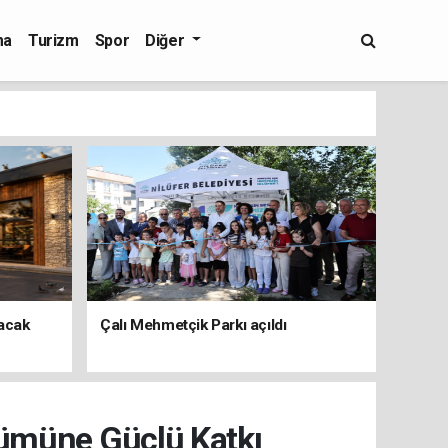
ma
Turizm
Spor
Diğer
şacak
Çalı Mehmetçik Parkı açıldı
şümüne Güçlü Katkı