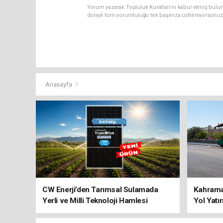
Yorum yazarak Topluluk Kuralları’nı kabul etmiş bulun
dolaylı tüm sorumluluğu tek başınıza üstleniyorsunuz
Anasayfa
CW Enerji’den Tarımsal Sulamada
Kahraman
Yerli ve Milli Teknoloji Hamlesi
Yol Yatı