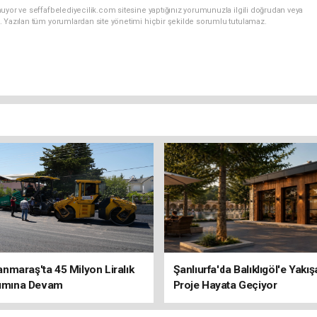
uyor ve seffafbelediyecilik.com sitesine yaptığınız yorumunuzla ilgili doğrudan veya
. Yazılan tüm yorumlardan site yönetimi hiçbir şekilde sorumlu tutulamaz.
maraş'ta 45 Milyon Liralık
Şanlıurfa'da Balıklıgöl'e Yakı
rımına Devam
Proje Hayata Geçiyor