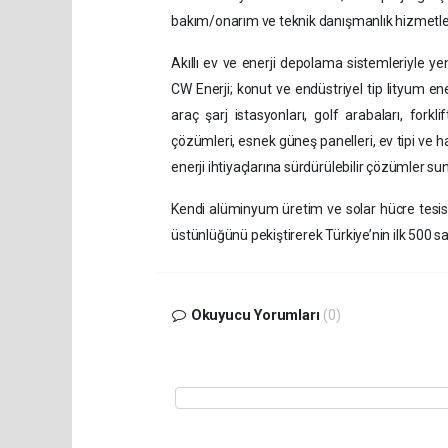
bakım/onarım ve teknik danışmanlık hizmetleriy
Akıllı ev ve enerji depolama sistemleriyle y
CW Enerji; konut ve endüstriyel tip lityum ene
araç şarj istasyonları, golf arabaları, forklif
çözümleri, esnek güneş panelleri, ev tipi ve h
enerji ihtiyaçlarına sürdürülebilir çözümler sun
Kendi alüminyum üretim ve solar hücre tesisl
üstünlüğünü pekiştirerek Türkiye’nin ilk 500 s
Okuyucu Yorumları
(0)