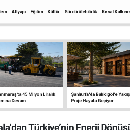
dem
Altyapı
Eğitim
Kültür
Sürdürülebilirlik
Kırsal Kalkın
maraş'ta 45 Milyon Liralık
Şanlıurfa'da Balıklıgöl'e Yakı
rımına Devam
Proje Hayata Geçiyor
ala’dan Türkiye’nin Enerji Dönü