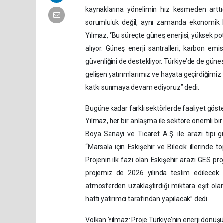
kaynaklarına yönelimin hız kesmeden arttığın
sorumluluk değil, aynı zamanda ekonomik ka
Yılmaz, “Bu süreçte güneş enerjisi, yüksek po
alıyor. Güneş enerji santralleri, karbon emis
güvenliğini de destekliyor. Türkiye’de de güneş 
gelişen yatırımlarımız ve hayata geçirdiğimiz p
katkı sunmaya devam ediyoruz” dedi.
Bugüne kadar farklı sektörlerde faaliyet göster
Yılmaz, her bir anlaşma ile sektöre önemli b
Boya Sanayi ve Ticaret A.Ş. ile arazi tipi g
“Marsala için Eskişehir ve Bilecik illerind
Projenin ilk fazı olan Eskişehir arazi GES pro
projemiz de 2026 yılında teslim edilecek. 
atmosferden uzaklaştırdığı miktara eşit olan
hattı yatırımcı tarafından yapılacak” dedi.
Volkan Yılmaz: Proje Türkiye’nin enerji dönü