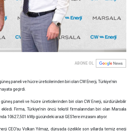
ABONE OL
neş paneli ve hücre üreticilerinden biri olan CW Enerji, Türkiye’nin
hayata geçirdi.
üneş paneli ve hücre üreticilerinden biri olan CW Enerji, sürdürülebilir
 ekledi. Firma, Türkiye’nin öncü tekstil firmalarından biri olan Marsala
mda 10627,501 kWp gücündeki arazi GES’lere imzasını atıyor.
rji CEO’su Volkan Yılmaz, dünyada özelikle son yıllarda temiz enerji