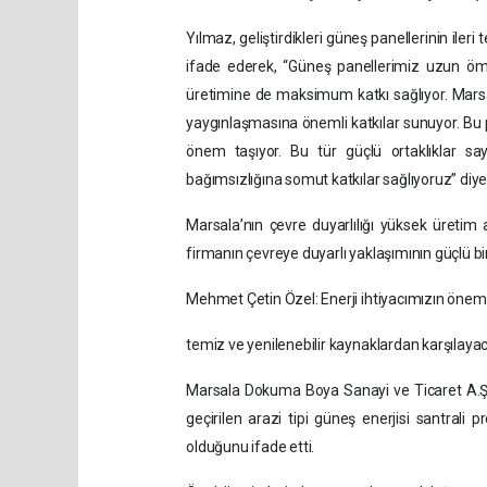
Yılmaz, geliştirdikleri güneş panellerinin ileri
ifade ederek, “Güneş panellerimiz uzun ömü
üretimine de maksimum katkı sağlıyor. Marsala
yaygınlaşmasına önemli katkılar sunuyor. Bu
önem taşıyor. Bu tür güçlü ortaklıklar s
bağımsızlığına somut katkılar sağlıyoruz” diy
Marsala’nın çevre duyarlılığı yüksek üretim 
firmanın çevreye duyarlı yaklaşımının güçlü bi
Mehmet Çetin Özel: Enerji ihtiyacımızın önem
temiz ve yenilenebilir kaynaklardan karşılaya
Marsala Dokuma Boya Sanayi ve Ticaret A.Ş.
geçirilen arazi tipi güneş enerjisi santrali p
olduğunu ifade etti.