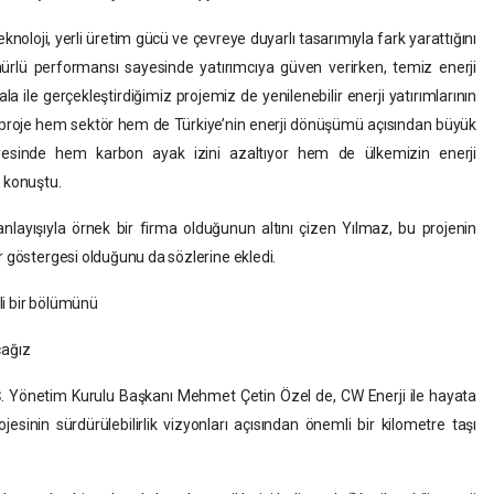
 teknoloji, yerli üretim gücü ve çevreye duyarlı tasarımıyla fark yarattığını
rlü performansı sayesinde yatırımcıya güven verirken, temiz enerji
 ile gerçekleştirdiğimiz projemiz de yenilenebilir enerji yatırımlarının
 proje hem sektör hem de Türkiye’nin enerji dönüşümü açısından büyük
ayesinde hem karbon ayak izini azaltıyor hem de ülkemizin enerji
e konuştu.
anlayışıyla örnek bir firma olduğunun altını çizen Yılmaz, bu projenin
r göstergesi olduğunu da sözlerine ekledi.
li bir bölümünü
cağız
 Yönetim Kurulu Başkanı Mehmet Çetin Özel de, CW Enerji ile hayata
rojesinin sürdürülebilirlik vizyonları açısından önemli bir kilometre taşı