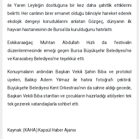
ile Yaren Leyleğin dostluğuna bir kez daha şahitlik ettiklerini
belirtti. Her canlının birer emanet olduğu bilinciyle hareket ederek
ekolojik dengeyi koruduklarını anlatan Gözgeç, dünyanın ilk
hayvan hastanesinin de Bursa’da kurulduğunu hatırlattı.
Eskikaraağaç Muhtarı Abdullah Hızlı da festivalin
düzenlenmesinde emeği geçen Bursa Büyükşehir Belediyesi’ne
ve Karacabey Belediyesi’ne teşekkür etti.
Konuşmaların ardından Başkan Vekili Şahin Biba ve protokol
üyeleri, Balıkçı Adem Yılmaz ile hatıra fotoğrafı çektirdi.
Büyükşehir Belediyesi Kent Orkestrası’nın da sahne aldığı gecede,
Başkan Vekili Biba stantları ve çocukların hazırladığı atölyeleri tek
tek gezerek vatandaşlarla sohbet etti.
Kaynak: (KAHA) Kapsül Haber Ajansı