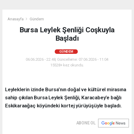
Anasayfa
Gündem
Bursa Leylek Şenliği Coşkuyla
Başladı
GÜNDEM
06.06.2026 - 22:48, Güncelleme: 07.06.2026 - 11:04
15528+ kez okundu.
Leyleklerin izinde Bursa’nın doğal ve kültürel mirasına
sahip çıkılan Bursa Leylek Şenliği, Karacabey’e bağlı
Eskikaraağaç köyündeki kortej yürüyüşüyle başladı.
ABONE OL