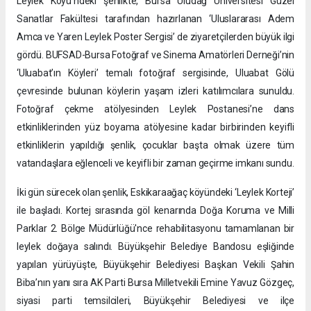
Leylek Köyü’ndeki şenlikte, Bursa Uludağ Üniversitesi Güzel
Sanatlar Fakültesi tarafından hazırlanan ‘Uluslararası Adem
Amca ve Yaren Leylek Poster Sergisi’ de ziyaretçilerden büyük ilgi
gördü. BUFSAD-Bursa Fotoğraf ve Sinema Amatörleri Derneği’nin
‘Uluabat’ın Köyleri’ temalı fotoğraf sergisinde, Uluabat Gölü
çevresinde bulunan köylerin yaşam izleri katılımcılara sunuldu.
Fotoğraf çekme atölyesinden Leylek Postanesi’ne dans
etkinliklerinden yüz boyama atölyesine kadar birbirinden keyifli
etkinliklerin yapıldığı şenlik, çocuklar başta olmak üzere tüm
vatandaşlara eğlenceli ve keyifli bir zaman geçirme imkanı sundu.
İki gün sürecek olan şenlik, Eskikaraağaç köyündeki ‘Leylek Korteji’
ile başladı. Kortej sırasında göl kenarında Doğa Koruma ve Milli
Parklar 2. Bölge Müdürlüğü'nce rehabilitasyonu tamamlanan bir
leylek doğaya salındı. Büyükşehir Belediye Bandosu eşliğinde
yapılan yürüyüşte, Büyükşehir Belediyesi Başkan Vekili Şahin
Biba’nın yanı sıra AK Parti Bursa Milletvekili Emine Yavuz Gözgeç,
siyasi parti temsilcileri, Büyükşehir Belediyesi ve ilçe