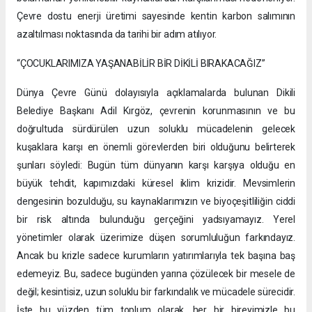
Çevre dostu enerji üretimi sayesinde kentin karbon salımının
azaltılması noktasında da tarihi bir adım atılıyor.
“ÇOCUKLARIMIZA YAŞANABİLİR BİR DİKİLİ BIRAKACAĞIZ”
Dünya Çevre Günü dolayısıyla açıklamalarda bulunan Dikili
Belediye Başkanı Adil Kırgöz, çevrenin korunmasının ve bu
doğrultuda sürdürülen uzun soluklu mücadelenin gelecek
kuşaklara karşı en önemli görevlerden biri olduğunu belirterek
şunları söyledi: Bugün tüm dünyanın karşı karşıya olduğu en
büyük tehdit, kapımızdaki küresel iklim krizidir. Mevsimlerin
dengesinin bozulduğu, su kaynaklarımızın ve biyoçeşitliliğin ciddi
bir risk altında bulunduğu gerçeğini yadsıyamayız. Yerel
yönetimler olarak üzerimize düşen sorumluluğun farkındayız.
Ancak bu krizle sadece kurumların yatırımlarıyla tek başına baş
edemeyiz. Bu, sadece bugünden yarına çözülecek bir mesele de
değil; kesintisiz, uzun soluklu bir farkındalık ve mücadele sürecidir.
İşte bu yüzden tüm toplum olarak, her bir bireyimizle bu