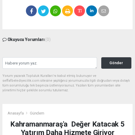
Okuyucu Yorumları
(0)
Gönder
Yorum yazarak Topluluk Kuralları’nı kabul etmiş bulunuyor ve
seffafbelediyecilik.com sitesine yaptığınız yorumunuzla ilgili doğrudan veya dolaylı
tüm sorumluluğu tek başınıza üstleniyorsunuz. Yazılan tüm yorumlardan site
yönetimi hiçbir şekilde sorumlu tutulamaz.
Anasayfa
Gündem
Kahramanmaraş'a Değer Katacak 5
Yatırım Daha Hizmete Giriyor