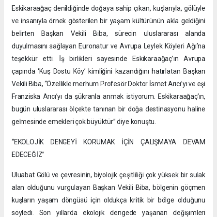
Eskikaraağaç denildiğinde doğaya sahip çıkan, kuşlarıyla, gölüyle
ve insanıyla örnek gösterilen bir yaşam kültürünün akla geldiğini
belirten Başkan Vekili Biba, sürecin uluslararası alanda
duyulmasını sağlayan Euronatur ve Avrupa Leylek Köyleri Ağı’na
teşekkür etti. İş birlikleri sayesinde Eskikaraağaç’ın Avrupa
çapında ‘Kuş Dostu Köy’ kimliğini kazandığını hatırlatan Başkan
Vekili Biba, “Özellikle merhum Profesör Doktor İsmet Arıcı’yı ve eşi
Franziska Arıcı’yı da şükranla anmak istiyorum. Eskikaraağaç’ın,
bugün uluslararası ölçekte tanınan bir doğa destinasyonu haline
gelmesinde emekleri çok büyüktür” diye konuştu.
“EKOLOJİK DENGEYİ KORUMAK İÇİN ÇALIŞMAYA DEVAM
EDECEĞİZ”
Uluabat Gölü ve çevresinin, biyolojik çeşitliliği çok yüksek bir sulak
alan olduğunu vurgulayan Başkan Vekili Biba, bölgenin göçmen
kuşların yaşam döngüsü için oldukça kritik bir bölge olduğunu
söyledi. Son yıllarda ekolojik dengede yaşanan değişimleri