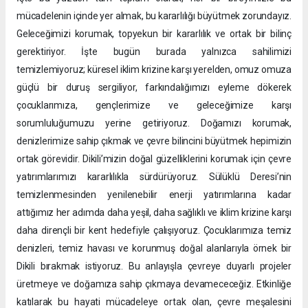
mücadelenin içinde yer almak, bu kararlılığı büyütmek zorundayız.
Geleceğimizi korumak, topyekun bir kararlılık ve ortak bir bilinç
gerektiriyor. İşte bugün burada yalnızca sahilimizi
temizlemiyoruz; küresel iklim krizine karşı yerelden, omuz omuza
güçlü bir duruş sergiliyor, farkındalığımızı eyleme dökerek
çocuklarımıza, gençlerimize ve geleceğimize karşı
sorumluluğumuzu yerine getiriyoruz. Doğamızı korumak,
denizlerimize sahip çıkmak ve çevre bilincini büyütmek hepimizin
ortak görevidir. Dikili’mizin doğal güzelliklerini korumak için çevre
yatırımlarımızı kararlılıkla sürdürüyoruz. Sülüklü Deresi’nin
temizlenmesinden yenilenebilir enerji yatırımlarına kadar
attığımız her adımda daha yeşil, daha sağlıklı ve iklim krizine karşı
daha dirençli bir kent hedefiyle çalışıyoruz. Çocuklarımıza temiz
denizleri, temiz havası ve korunmuş doğal alanlarıyla örnek bir
Dikili bırakmak istiyoruz. Bu anlayışla çevreye duyarlı projeler
üretmeye ve doğamıza sahip çıkmaya devamececeğiz. Etkinliğe
katılarak bu hayati mücadeleye ortak olan, çevre meşalesini