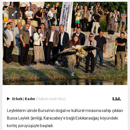
Erkek
|
Kadın
(Haberi Sesli Oku)
Leyleklerin izinde Bursa’nın doğal ve kültürel mirasına sahip çıkılan
Bursa Leylek Şenliği, Karacabey’e bağlı Eskikaraağaç köyündeki
kortej yürüyüşüyle başladı.