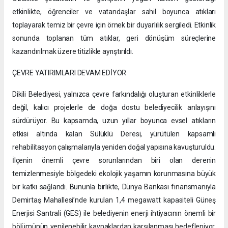
etkinlikte, öğrenciler ve vatandaşlar sahil boyunca atıkları
toplayarak temiz bir çevre için örnek bir duyarlılık sergiledi. Etkinlik
sonunda toplanan tüm atıklar, geri dönüşüm süreçlerine
kazandırılmak üzere titizlikle ayrıştırıldı.
ÇEVRE YATIRIMLARI DEVAM EDİYOR
Dikili Belediyesi, yalnızca çevre farkındalığı oluşturan etkinliklerle
değil, kalıcı projelerle de doğa dostu belediyecilik anlayışını
sürdürüyor. Bu kapsamda, uzun yıllar boyunca evsel atıkların
etkisi altında kalan Sülüklü Deresi, yürütülen kapsamlı
rehabilitasyon çalışmalarıyla yeniden doğal yapısına kavuşturuldu.
İlçenin önemli çevre sorunlarından biri olan derenin
temizlenmesiyle bölgedeki ekolojik yaşamın korunmasına büyük
bir katkı sağlandı. Bununla birlikte, Dünya Bankası finansmanıyla
Demirtaş Mahallesi’nde kurulan 1,4 megawatt kapasiteli Güneş
Enerjisi Santrali (GES) ile belediyenin enerji ihtiyacının önemli bir
bölümünün yenilenebilir kaynaklardan karşılanması hedefleniyor.