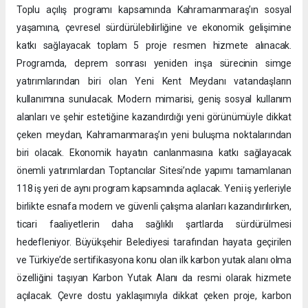
Toplu açılış programı kapsamında Kahramanmaraş’ın sosyal
yaşamına, çevresel sürdürülebilirliğine ve ekonomik gelişimine
katkı sağlayacak toplam 5 proje resmen hizmete alınacak.
Programda, deprem sonrası yeniden inşa sürecinin simge
yatırımlarından biri olan Yeni Kent Meydanı vatandaşların
kullanımına sunulacak. Modern mimarisi, geniş sosyal kullanım
alanları ve şehir estetiğine kazandırdığı yeni görünümüyle dikkat
çeken meydan, Kahramanmaraş’ın yeni buluşma noktalarından
biri olacak. Ekonomik hayatın canlanmasına katkı sağlayacak
önemli yatırımlardan Toptancılar Sitesi’nde yapımı tamamlanan
118 iş yeri de aynı program kapsamında açılacak. Yeni iş yerleriyle
birlikte esnafa modern ve güvenli çalışma alanları kazandırılırken,
ticari faaliyetlerin daha sağlıklı şartlarda sürdürülmesi
hedefleniyor. Büyükşehir Belediyesi tarafından hayata geçirilen
ve Türkiye’de sertifikasyona konu olan ilk karbon yutak alanı olma
özelliğini taşıyan Karbon Yutak Alanı da resmi olarak hizmete
açılacak. Çevre dostu yaklaşımıyla dikkat çeken proje, karbon