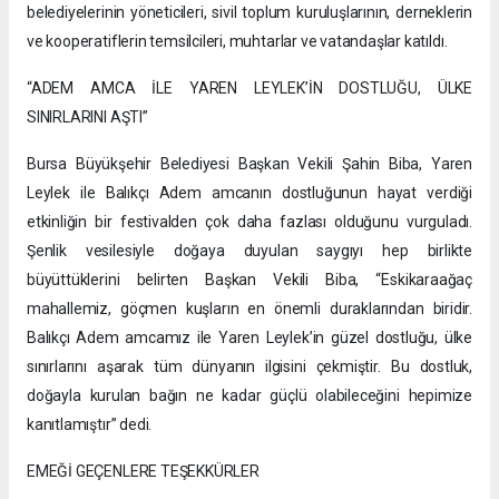
belediyelerinin yöneticileri, sivil toplum kuruluşlarının, derneklerin
ve kooperatiflerin temsilcileri, muhtarlar ve vatandaşlar katıldı.
“ADEM AMCA İLE YAREN LEYLEK’İN DOSTLUĞU, ÜLKE
SINIRLARINI AŞTI”
Bursa Büyükşehir Belediyesi Başkan Vekili Şahin Biba, Yaren
Leylek ile Balıkçı Adem amcanın dostluğunun hayat verdiği
etkinliğin bir festivalden çok daha fazlası olduğunu vurguladı.
Şenlik vesilesiyle doğaya duyulan saygıyı hep birlikte
büyüttüklerini belirten Başkan Vekili Biba, “Eskikaraağaç
mahallemiz, göçmen kuşların en önemli duraklarından biridir.
Balıkçı Adem amcamız ile Yaren Leylek’in güzel dostluğu, ülke
sınırlarını aşarak tüm dünyanın ilgisini çekmiştir. Bu dostluk,
doğayla kurulan bağın ne kadar güçlü olabileceğini hepimize
kanıtlamıştır” dedi.
EMEĞİ GEÇENLERE TEŞEKKÜRLER