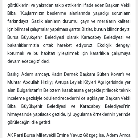
gördüklerini ve yakından takip ettiklerini ifade eden Başkan Vekili
Biba, “Kuşlarımızın beslenme alanlarında yaşadığı sorunların
farkındayız. Sazlık alanların durumu, çayır ve meraların kalitesi
için bilimsel çalışmalar yapılması şarttır. Bizler, bunun bilincindeyiz.
Bursa Büyükşehir Belediyesi olarak Karacabey Belediyesi ve
bakanlıklarımızla ortak hareket ediyoruz. Ekolojik dengeyi
korumak ve bu habitatı iyileştirmek için kararlılıkla çalışmaya
devam edeceğiz” dedi.
Balıkçı Adem amcayı, Kadın Dernek Başkanı Gülten Kovan’ı ve
Muhtar Abdullah Hızlı’yı, Avrupa Leylek Köyleri Ağı içerisinde yer
alan Bulgaristan’ın Belozem kasabasına gerçekleştirilecek teknik
inceleme gezisiyle ödüllendireceklerini de açıklayan Başkan Vekili
Biba, Büyükşehir Belediyesi ve Karacabey Belediyesi’nin
himayesinde yapılacak gezide, iyi uygulama örneklerinin yerinde
görüleceğini dile getirdi.
AK Parti Bursa Milletvekili Emine Yavuz Gözgeç ise, Adem Amca