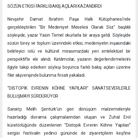
SÖZÜN ETKİSİ FARKLI BAKIŞ AÇILARI KAZANDIRDI
Nevşehir Damat İbrahim Paşa Halk Kütüphanesi'nde
gerçekleştirilen "Bir Medeniyet Meselesi Olarak Söz" başlıklı
söyleşide, yazar Yasin Temel okurlarla bir araya geldi. Söyleşide
sözün birey ve toplum üzerindeki etkisi, medeniyetin inşasındaki
belirleyici rolü ve kültürel mirasımızdaki yeri entelektüel bir
perspektifle ele alındı. Katılımcılar, yazarın değerlendirmelerini
ilgiyle takip ederken söyleşi boyunca farklı bakış açıları üzerine
fikir alışverişinde bulunma fırsatı yakaladı.
“DİSTOPİK EVRENİN KÖHNE YAPILARI” SANATSEVERLERLE
BULUŞMAYI SÜRDÜRÜYOR
Sanatçı Melih Şentürk’ün geri dönüşüm malzemeleriyle
hazırladığı diorama çalışmalarından oluşan ve Zuhal Erol
küratörlüğünde düzenlenen “Distopik Evrenin Köhne Yapıları”
sergisi festivalin yedinci gününde de ziyaretçilerin keşfine