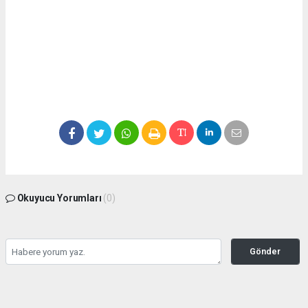
Okuyucu Yorumları
(0)
Gönder
Yorum yazarak Topluluk Kuralları’nı kabul etmiş bulunuyor ve
seffafbelediyecilik.com sitesine yaptığınız yorumunuzla ilgili doğrudan veya dolaylı
tüm sorumluluğu tek başınıza üstleniyorsunuz. Yazılan tüm yorumlardan site