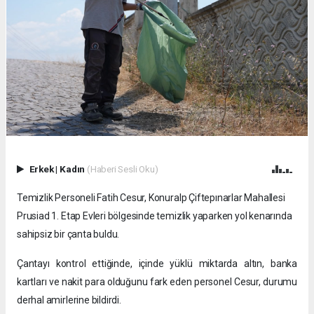
Erkek
|
Kadın
(Haberi Sesli Oku)
Temizlik Personeli Fatih Cesur, Konuralp Çiftepınarlar Mahallesi
Prusiad 1. Etap Evleri bölgesinde temizlik yaparken yol kenarında
sahipsiz bir çanta buldu.
Çantayı kontrol ettiğinde, içinde yüklü miktarda altın, banka
kartları ve nakit para olduğunu fark eden personel Cesur, durumu
derhal amirlerine bildirdi.