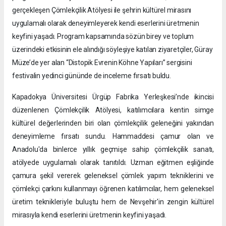
gerçekleşen Çömlekçilik Atölyesi ile şehrin kültürel mirasını
uygulamalı olarak deneyimleyerek kendi eserlerini üretmenin
keyfini yaşadı. Program kapsamında sözün birey ve toplum
üzerindeki etkisinin ele alındığı söyleşiye katılan ziyaretçiler, Güray
Müze’de yer alan “Distopik Evrenin Köhne Yapıları” sergisini
festivalin yedinci gününde de inceleme fırsatı buldu.
Kapadokya Üniversitesi Ürgüp Fabrika Yerleşkesi’nde ikincisi
düzenlenen Çömlekçilik Atölyesi, katılımcılara kentin simge
kültürel değerlerinden biri olan çömlekçilik geleneğini yakından
deneyimleme fırsatı sundu. Hammaddesi çamur olan ve
Anadolu'da binlerce yıllık geçmişe sahip çömlekçilik sanatı,
atölyede uygulamalı olarak tanıtıldı. Uzman eğitmen eşliğinde
çamura şekil vererek geleneksel çömlek yapım tekniklerini ve
çömlekçi çarkını kullanmayı öğrenen katılımcılar, hem geleneksel
üretim teknikleriyle buluştu hem de Nevşehir'in zengin kültürel
mirasıyla kendi eserlerini üretmenin keyfini yaşadı.