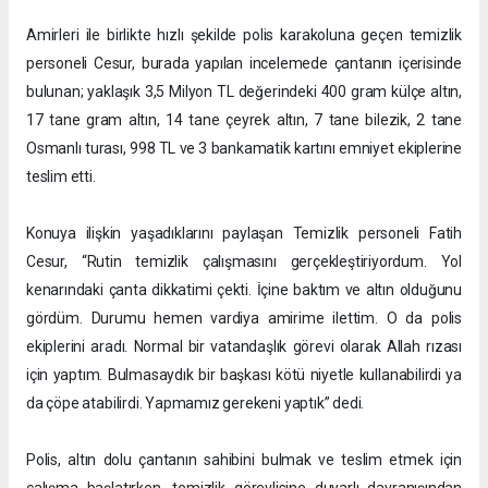
Amirleri ile birlikte hızlı şekilde polis karakoluna geçen temizlik
personeli Cesur, burada yapılan incelemede çantanın içerisinde
bulunan; yaklaşık 3,5 Milyon TL değerindeki 400 gram külçe altın,
17 tane gram altın, 14 tane çeyrek altın, 7 tane bilezik, 2 tane
Osmanlı turası, 998 TL ve 3 bankamatik kartını emniyet ekiplerine
teslim etti.
Konuya ilişkin yaşadıklarını paylaşan Temizlik personeli Fatih
Cesur, “Rutin temizlik çalışmasını gerçekleştiriyordum. Yol
kenarındaki çanta dikkatimi çekti. İçine baktım ve altın olduğunu
gördüm. Durumu hemen vardiya amirime ilettim. O da polis
ekiplerini aradı. Normal bir vatandaşlık görevi olarak Allah rızası
için yaptım. Bulmasaydık bir başkası kötü niyetle kullanabilirdi ya
da çöpe atabilirdi. Yapmamız gerekeni yaptık” dedi.
Polis, altın dolu çantanın sahibini bulmak ve teslim etmek için