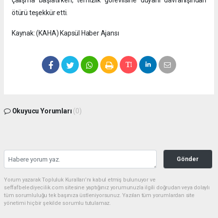
çalışma başlatırken, temizlik görevlisine duyarlı davranışından
ötürü teşekkür etti.
Kaynak: (KAHA) Kapsül Haber Ajansı
Okuyucu Yorumları
(0)
Gönder
Yorum yazarak Topluluk Kuralları’nı kabul etmiş bulunuyor ve
seffafbelediyecilik.com sitesine yaptığınız yorumunuzla ilgili doğrudan veya dolaylı
tüm sorumluluğu tek başınıza üstleniyorsunuz. Yazılan tüm yorumlardan site
yönetimi hiçbir şekilde sorumlu tutulamaz.