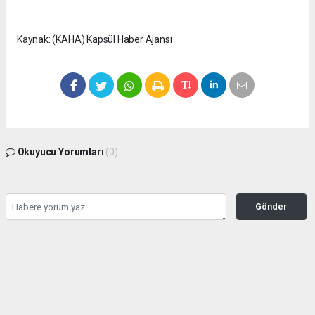
Kaynak: (KAHA) Kapsül Haber Ajansı
Okuyucu Yorumları
(0)
Gönder
Yorum yazarak Topluluk Kuralları’nı kabul etmiş bulunuyor ve
seffafbelediyecilik.com sitesine yaptığınız yorumunuzla ilgili doğrudan veya dolaylı
tüm sorumluluğu tek başınıza üstleniyorsunuz. Yazılan tüm yorumlardan site
yönetimi hiçbir şekilde sorumlu tutulamaz.