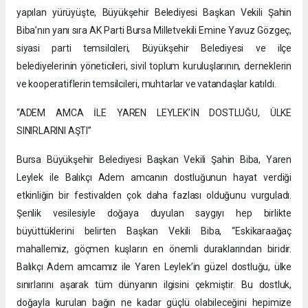
yapılan yürüyüşte, Büyükşehir Belediyesi Başkan Vekili Şahin
Biba’nın yanı sıra AK Parti Bursa Milletvekili Emine Yavuz Gözgeç,
siyasi parti temsilcileri, Büyükşehir Belediyesi ve ilçe
belediyelerinin yöneticileri, sivil toplum kuruluşlarının, derneklerin
ve kooperatiflerin temsilcileri, muhtarlar ve vatandaşlar katıldı.
“ADEM AMCA İLE YAREN LEYLEK’İN DOSTLUĞU, ÜLKE
SINIRLARINI AŞTI”
Bursa Büyükşehir Belediyesi Başkan Vekili Şahin Biba, Yaren
Leylek ile Balıkçı Adem amcanın dostluğunun hayat verdiği
etkinliğin bir festivalden çok daha fazlası olduğunu vurguladı.
Şenlik vesilesiyle doğaya duyulan saygıyı hep birlikte
büyüttüklerini belirten Başkan Vekili Biba, “Eskikaraağaç
mahallemiz, göçmen kuşların en önemli duraklarından biridir.
Balıkçı Adem amcamız ile Yaren Leylek’in güzel dostluğu, ülke
sınırlarını aşarak tüm dünyanın ilgisini çekmiştir. Bu dostluk,
doğayla kurulan bağın ne kadar güçlü olabileceğini hepimize