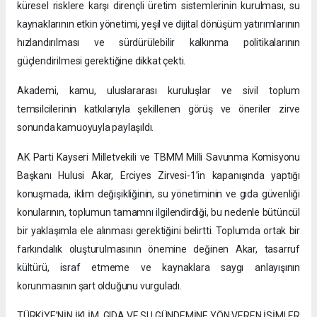
küresel risklere karşı dirençli üretim sistemlerinin kurulması, su
kaynaklarının etkin yönetimi, yeşil ve dijital dönüşüm yatırımlarının
hızlandırılması ve sürdürülebilir kalkınma politikalarının
güçlendirilmesi gerektiğine dikkat çekti.
Akademi, kamu, uluslararası kuruluşlar ve sivil toplum
temsilcilerinin katkılarıyla şekillenen görüş ve öneriler zirve
sonunda kamuoyuyla paylaşıldı.
AK Parti Kayseri Milletvekili ve TBMM Milli Savunma Komisyonu
Başkanı Hulusi Akar, Erciyes Zirvesi-1’in kapanışında yaptığı
konuşmada, iklim değişikliğinin, su yönetiminin ve gıda güvenliği
konularının, toplumun tamamnı ilgilendirdiği, bu nedenle bütüncül
bir yaklaşımla ele alınması gerektiğini belirtti. Toplumda ortak bir
farkındalık oluşturulmasının önemine değinen Akar, tasarruf
kültürü, israf etmeme ve kaynaklara saygı anlayışının
korunmasının şart olduğunu vurguladı.
TÜRKİYE’NİN İKLİM, GIDA VE SU GÜNDEMİNE YÖN VEREN İSİMLER