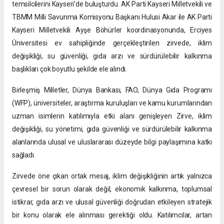
temsilcilerini Kayseri’de buluşturdu. AK Parti Kayseri Milletvekili ve
TBMM Milli Savunma Komisyonu Başkanı Hulusi Akar ile AK Parti
Kayseri Milletvekili Ayşe Böhürler koordinasyonunda, Erciyes
Üniversitesi ev sahipliğinde gerçekleştirilen zirvede, iklim
değişikliği, su güvenliği, gıda arzı ve sürdürülebilir kalkınma
başlıkları çok boyutlu şekilde ele alındı.
Birleşmiş Milletler, Dünya Bankası, FAO, Dünya Gıda Programı
(WFP), üniversiteler, araştırma kuruluşları ve kamu kurumlarından
uzman isimlerin katılımıyla etki alanı genişleyen Zirve, iklim
değişikliği, su yönetimi, gıda güvenliği ve sürdürülebilir kalkınma
alanlarında ulusal ve uluslararası düzeyde bilgi paylaşımına katkı
sağladı.
Zirvede öne çıkan ortak mesaj, iklim değişikliğinin artık yalnızca
çevresel bir sorun olarak değil, ekonomik kalkınma, toplumsal
istikrar, gıda arzı ve ulusal güvenliği doğrudan etkileyen stratejik
bir konu olarak ele alınması gerektiği oldu. Katılımcılar, artan