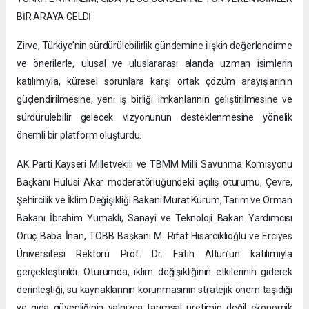
BİR ARAYA GELDİ
Zirve, Türkiye’nin sürdürülebilirlik gündemine ilişkin değerlendirme
ve önerilerle, ulusal ve uluslararası alanda uzman isimlerin
katılımıyla, küresel sorunlara karşı ortak çözüm arayışlarının
güçlendirilmesine, yeni iş birliği imkanlarının geliştirilmesine ve
sürdürülebilir gelecek vizyonunun desteklenmesine yönelik
önemli bir platform oluşturdu.
AK Parti Kayseri Milletvekili ve TBMM Milli Savunma Komisyonu
Başkanı Hulusi Akar moderatörlüğündeki açılış oturumu, Çevre,
Şehircilik ve İklim Değişikliği Bakanı Murat Kurum, Tarım ve Orman
Bakanı İbrahim Yumaklı, Sanayi ve Teknoloji Bakan Yardımcısı
Oruç Baba İnan, TOBB Başkanı M. Rifat Hisarcıklıoğlu ve Erciyes
Üniversitesi Rektörü Prof. Dr. Fatih Altun’un katılımıyla
gerçekleştirildi. Oturumda, iklim değişikliğinin etkilerinin giderek
derinleştiği, su kaynaklarının korunmasının stratejik önem taşıdığı
ve gıda güvenliğinin yalnızca tarımsal üretimin değil ekonomik