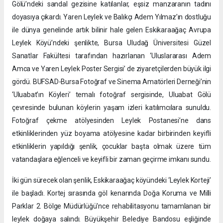
Gölü’ndeki sandal gezisine katılanlar, eşsiz manzaranın tadını
doyasıya çıkardı. Yaren Leylek ve Balıkçı Adem Yılmaz’ın dostluğu
ile dünya genelinde artık bilinir hale gelen Eskikaraağaç Avrupa
Leylek Köyü’ndeki şenlikte, Bursa Uludağ Üniversitesi Güzel
Sanatlar Fakültesi tarafından hazırlanan ‘Uluslararası Adem
Amca ve Yaren Leylek Poster Sergisi’ de ziyaretçilerden büyük ilgi
gördü. BUFSAD-Bursa Fotoğraf ve Sinema Amatörleri Derneği’nin
‘Uluabat’ın Köyleri’ temalı fotoğraf sergisinde, Uluabat Gölü
çevresinde bulunan köylerin yaşam izleri katılımcılara sunuldu.
Fotoğraf çekme atölyesinden Leylek Postanesi’ne dans
etkinliklerinden yüz boyama atölyesine kadar birbirinden keyifli
etkinliklerin yapıldığı şenlik, çocuklar başta olmak üzere tüm
vatandaşlara eğlenceli ve keyifli bir zaman geçirme imkanı sundu.
İki gün sürecek olan şenlik, Eskikaraağaç köyündeki ‘Leylek Korteji’
ile başladı. Kortej sırasında göl kenarında Doğa Koruma ve Milli
Parklar 2. Bölge Müdürlüğü'nce rehabilitasyonu tamamlanan bir
leylek doğaya salındı. Büyükşehir Belediye Bandosu eşliğinde