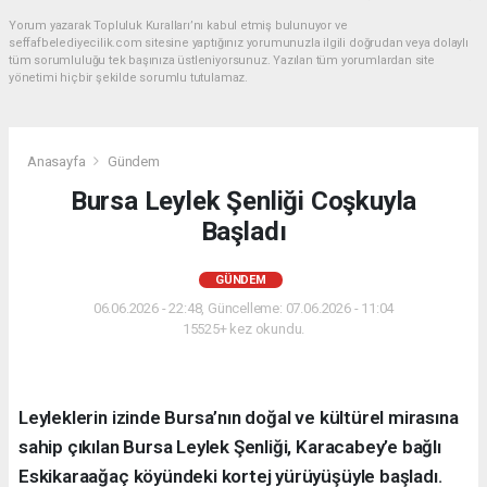
Yorum yazarak Topluluk Kuralları’nı kabul etmiş bulunuyor ve
seffafbelediyecilik.com sitesine yaptığınız yorumunuzla ilgili doğrudan veya dolaylı
tüm sorumluluğu tek başınıza üstleniyorsunuz. Yazılan tüm yorumlardan site
yönetimi hiçbir şekilde sorumlu tutulamaz.
Anasayfa
Gündem
Bursa Leylek Şenliği Coşkuyla
Başladı
GÜNDEM
06.06.2026 - 22:48, Güncelleme: 07.06.2026 - 11:04
15525+ kez okundu.
Leyleklerin izinde Bursa’nın doğal ve kültürel mirasına
sahip çıkılan Bursa Leylek Şenliği, Karacabey’e bağlı
Eskikaraağaç köyündeki kortej yürüyüşüyle başladı.