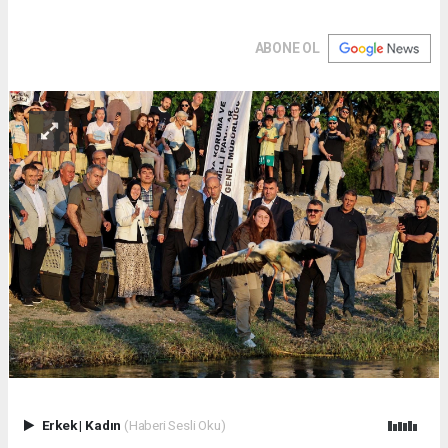
ABONE OL
Erkek
|
Kadın
(Haberi Sesli Oku)