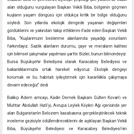
alan olduğunu vurgulayan Başkan Vekili Biba, bölgenin göçmen
kuşların yaşam döngüsü için oldukça kritik bir bölge olduğunu
söyledi. Son yıllarda ekolojik dengede yaşanan değişimleri
gördüklerini ve yakından takip ettiklerini ifade eden Başkan Vekili
Biba, “Kuşlarımızın beslenme alanlarında yaşadığı sorunların
farkındayız. Sazlık alanların durumu, çayır ve meraların kalitesi
için bilimsel çalışmalar yapılması şarttır. Bizler, bunun bilincindeyiz.
Bursa Büyükşehir Belediyesi olarak Karacabey Belediyesi ve
bakanlıklarımızla ortak hareket ediyoruz. Ekolojik dengeyi
korumak ve bu habitatı iyileştirmek için kararlılıkla çalışmaya
devam edeceğiz” dedi.
Balıkçı Adem amcayı, Kadın Dernek Başkanı Gülten Kovan’ı ve
Muhtar Abdullah Hızlı’yı, Avrupa Leylek Köyleri Ağı içerisinde yer
alan Bulgaristan’ın Belozem kasabasına gerçekleştirilecek teknik
inceleme gezisiyle ödüllendireceklerini de açıklayan Başkan Vekili
Biba, Büyükşehir Belediyesi ve Karacabey Belediyesi’nin