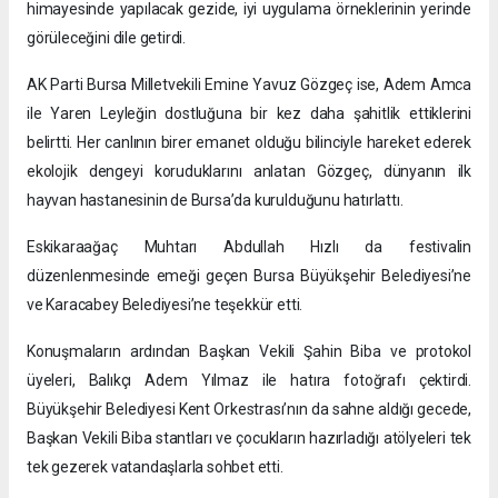
himayesinde yapılacak gezide, iyi uygulama örneklerinin yerinde
görüleceğini dile getirdi.
AK Parti Bursa Milletvekili Emine Yavuz Gözgeç ise, Adem Amca
ile Yaren Leyleğin dostluğuna bir kez daha şahitlik ettiklerini
belirtti. Her canlının birer emanet olduğu bilinciyle hareket ederek
ekolojik dengeyi koruduklarını anlatan Gözgeç, dünyanın ilk
hayvan hastanesinin de Bursa’da kurulduğunu hatırlattı.
Eskikaraağaç Muhtarı Abdullah Hızlı da festivalin
düzenlenmesinde emeği geçen Bursa Büyükşehir Belediyesi’ne
ve Karacabey Belediyesi’ne teşekkür etti.
Konuşmaların ardından Başkan Vekili Şahin Biba ve protokol
üyeleri, Balıkçı Adem Yılmaz ile hatıra fotoğrafı çektirdi.
Büyükşehir Belediyesi Kent Orkestrası’nın da sahne aldığı gecede,
Başkan Vekili Biba stantları ve çocukların hazırladığı atölyeleri tek
tek gezerek vatandaşlarla sohbet etti.