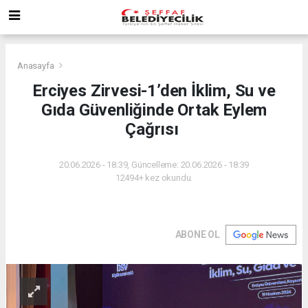
Anasayfa
Erciyes Zirvesi-1’den İklim, Su ve
Gıda Güvenliğinde Ortak Eylem
Çağrısı
20.06.2026 - 18:39, Güncelleme: 20.06.2026 - 18:39
12494+ kez okundu.
ABONE OL