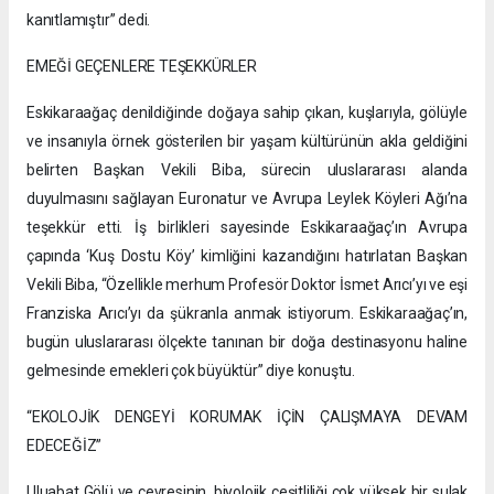
kanıtlamıştır” dedi.
EMEĞİ GEÇENLERE TEŞEKKÜRLER
Eskikaraağaç denildiğinde doğaya sahip çıkan, kuşlarıyla, gölüyle
ve insanıyla örnek gösterilen bir yaşam kültürünün akla geldiğini
belirten Başkan Vekili Biba, sürecin uluslararası alanda
duyulmasını sağlayan Euronatur ve Avrupa Leylek Köyleri Ağı’na
teşekkür etti. İş birlikleri sayesinde Eskikaraağaç’ın Avrupa
çapında ‘Kuş Dostu Köy’ kimliğini kazandığını hatırlatan Başkan
Vekili Biba, “Özellikle merhum Profesör Doktor İsmet Arıcı’yı ve eşi
Franziska Arıcı’yı da şükranla anmak istiyorum. Eskikaraağaç’ın,
bugün uluslararası ölçekte tanınan bir doğa destinasyonu haline
gelmesinde emekleri çok büyüktür” diye konuştu.
“EKOLOJİK DENGEYİ KORUMAK İÇİN ÇALIŞMAYA DEVAM
EDECEĞİZ”
Uluabat Gölü ve çevresinin, biyolojik çeşitliliği çok yüksek bir sulak