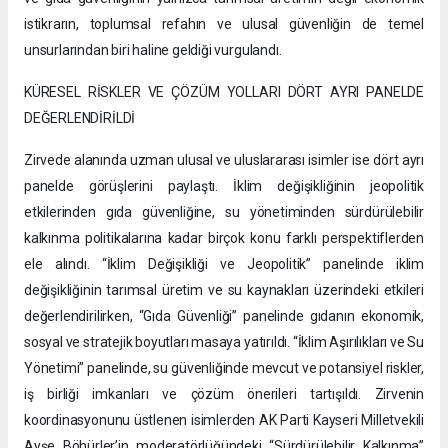
istikrarın, toplumsal refahın ve ulusal güvenliğin de temel
unsurlarından biri haline geldiği vurgulandı.
KÜRESEL RİSKLER VE ÇÖZÜM YOLLARI DÖRT AYRI PANELDE
DEĞERLENDİRİLDİ
Zirvede alanında uzman ulusal ve uluslararası isimler ise dört ayrı
panelde görüşlerini paylaştı. İklim değişikliğinin jeopolitik
etkilerinden gıda güvenliğine, su yönetiminden sürdürülebilir
kalkınma politikalarına kadar birçok konu farklı perspektiflerden
ele alındı. “İklim Değişikliği ve Jeopolitik” panelinde iklim
değişikliğinin tarımsal üretim ve su kaynakları üzerindeki etkileri
değerlendirilirken, “Gıda Güvenliği” panelinde gıdanın ekonomik,
sosyal ve stratejik boyutları masaya yatırıldı. “İklim Aşırılıkları ve Su
Yönetimi” panelinde, su güvenliğinde mevcut ve potansiyel riskler,
iş birliği imkanları ve çözüm önerileri tartışıldı. Zirvenin
koordinasyonunu üstlenen isimlerden AK Parti Kayseri Milletvekili
Ayşe Böhürler’in moderatörlüğündeki “Sürdürülebilir Kalkınma”