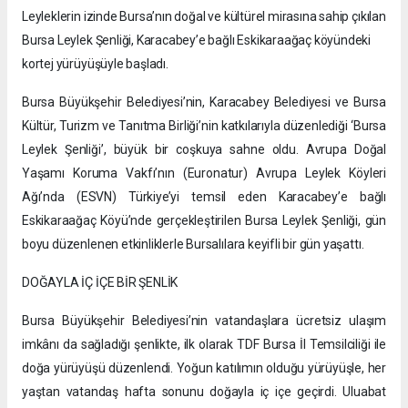
Leyleklerin izinde Bursa’nın doğal ve kültürel mirasına sahip çıkılan
Bursa Leylek Şenliği, Karacabey’e bağlı Eskikaraağaç köyündeki
kortej yürüyüşüyle başladı.
Bursa Büyükşehir Belediyesi’nin, Karacabey Belediyesi ve Bursa
Kültür, Turizm ve Tanıtma Birliği’nin katkılarıyla düzenlediği ‘Bursa
Leylek Şenliği’, büyük bir coşkuya sahne oldu. Avrupa Doğal
Yaşamı Koruma Vakfı’nın (Euronatur) Avrupa Leylek Köyleri
Ağı’nda (ESVN) Türkiye’yi temsil eden Karacabey’e bağlı
Eskikaraağaç Köyü’nde gerçekleştirilen Bursa Leylek Şenliği, gün
boyu düzenlenen etkinliklerle Bursalılara keyifli bir gün yaşattı.
DOĞAYLA İÇ İÇE BİR ŞENLİK
Bursa Büyükşehir Belediyesi’nin vatandaşlara ücretsiz ulaşım
imkânı da sağladığı şenlikte, ilk olarak TDF Bursa İl Temsilciliği ile
doğa yürüyüşü düzenlendi. Yoğun katılımın olduğu yürüyüşle, her
yaştan vatandaş hafta sonunu doğayla iç içe geçirdi. Uluabat