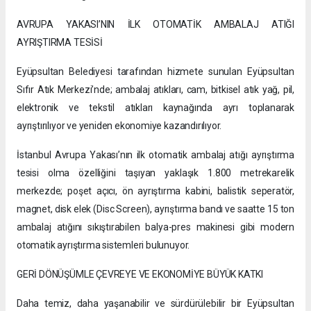
AVRUPA YAKASI’NIN İLK OTOMATİK AMBALAJ ATIĞI
AYRIŞTIRMA TESİSİ
Eyüpsultan Belediyesi tarafından hizmete sunulan Eyüpsultan
Sıfır Atık Merkezi’nde; ambalaj atıkları, cam, bitkisel atık yağ, pil,
elektronik ve tekstil atıkları kaynağında ayrı toplanarak
ayrıştırılıyor ve yeniden ekonomiye kazandırılıyor.
İstanbul Avrupa Yakası’nın ilk otomatik ambalaj atığı ayrıştırma
tesisi olma özelliğini taşıyan yaklaşık 1.800 metrekarelik
merkezde; poşet açıcı, ön ayrıştırma kabini, balistik seperatör,
magnet, disk elek (Disc Screen), ayrıştırma bandı ve saatte 15 ton
ambalaj atığını sıkıştırabilen balya-pres makinesi gibi modern
otomatik ayrıştırma sistemleri bulunuyor.
GERİ DÖNÜŞÜMLE ÇEVREYE VE EKONOMİYE BÜYÜK KATKI
Daha temiz, daha yaşanabilir ve sürdürülebilir bir Eyüpsultan