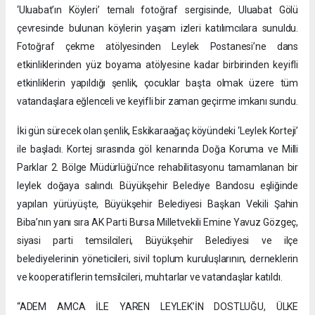
‘Uluabat’ın Köyleri’ temalı fotoğraf sergisinde, Uluabat Gölü
çevresinde bulunan köylerin yaşam izleri katılımcılara sunuldu.
Fotoğraf çekme atölyesinden Leylek Postanesi’ne dans
etkinliklerinden yüz boyama atölyesine kadar birbirinden keyifli
etkinliklerin yapıldığı şenlik, çocuklar başta olmak üzere tüm
vatandaşlara eğlenceli ve keyifli bir zaman geçirme imkanı sundu.
İki gün sürecek olan şenlik, Eskikaraağaç köyündeki ‘Leylek Korteji’
ile başladı. Kortej sırasında göl kenarında Doğa Koruma ve Milli
Parklar 2. Bölge Müdürlüğü'nce rehabilitasyonu tamamlanan bir
leylek doğaya salındı. Büyükşehir Belediye Bandosu eşliğinde
yapılan yürüyüşte, Büyükşehir Belediyesi Başkan Vekili Şahin
Biba’nın yanı sıra AK Parti Bursa Milletvekili Emine Yavuz Gözgeç,
siyasi parti temsilcileri, Büyükşehir Belediyesi ve ilçe
belediyelerinin yöneticileri, sivil toplum kuruluşlarının, derneklerin
ve kooperatiflerin temsilcileri, muhtarlar ve vatandaşlar katıldı.
“ADEM AMCA İLE YAREN LEYLEK’İN DOSTLUĞU, ÜLKE