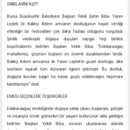
SINIRLARINI AŞTI”
Bursa Büyükşehir Belediyesi Başkan Vekili Şahin Biba, Yaren
Leylek ile Balıkçı Adem amcanın dostluğunun hayat verdiği
etkinliğin bir festivalden çok daha fazlası olduğunu vurguladı.
Şenlik vesilesiyle doğaya duyulan saygıyı hep birlikte
büyüttüklerini belirten Başkan Vekili Biba, “Eskikaraağaç
mahallemiz, göçmen kuşların en önemli duraklarından biridir.
Balıkçı Adem amcamız ile Yaren Leylek’in güzel dostluğu, ülke
sınırlarını aşarak tüm dünyanın ilgisini çekmiştir. Bu dostluk,
doğayla kurulan bağın ne kadar güçlü olabileceğini hepimize
kanıtlamıştır” dedi.
EMEĞİ GEÇENLERE TEŞEKKÜRLER
Eskikaraağaç denildiğinde doğaya sahip çıkan, kuşlarıyla, gölüyle
ve insanıyla örnek gösterilen bir yaşam kültürünün akla geldiğini
belirten Başkan Vekili Biba, sürecin uluslararası alanda