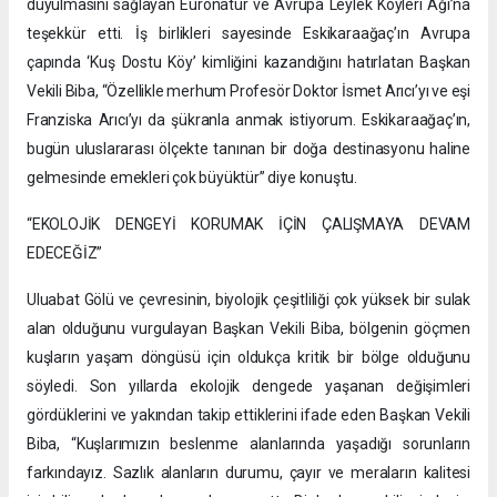
duyulmasını sağlayan Euronatur ve Avrupa Leylek Köyleri Ağı’na
teşekkür etti. İş birlikleri sayesinde Eskikaraağaç’ın Avrupa
çapında ‘Kuş Dostu Köy’ kimliğini kazandığını hatırlatan Başkan
Vekili Biba, “Özellikle merhum Profesör Doktor İsmet Arıcı’yı ve eşi
Franziska Arıcı’yı da şükranla anmak istiyorum. Eskikaraağaç’ın,
bugün uluslararası ölçekte tanınan bir doğa destinasyonu haline
gelmesinde emekleri çok büyüktür” diye konuştu.
“EKOLOJİK DENGEYİ KORUMAK İÇİN ÇALIŞMAYA DEVAM
EDECEĞİZ”
Uluabat Gölü ve çevresinin, biyolojik çeşitliliği çok yüksek bir sulak
alan olduğunu vurgulayan Başkan Vekili Biba, bölgenin göçmen
kuşların yaşam döngüsü için oldukça kritik bir bölge olduğunu
söyledi. Son yıllarda ekolojik dengede yaşanan değişimleri
gördüklerini ve yakından takip ettiklerini ifade eden Başkan Vekili
Biba, “Kuşlarımızın beslenme alanlarında yaşadığı sorunların
farkındayız. Sazlık alanların durumu, çayır ve meraların kalitesi