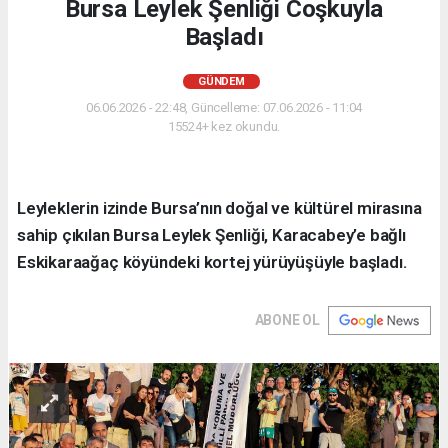
Bursa Leylek Şenliği Coşkuyla
Başladı
GÜNDEM
06.06.2026 - 22:48, Güncelleme: 07.06.2026 - 11:04
15524+ kez okundu.
Leyleklerin izinde Bursa’nın doğal ve kültürel mirasına
sahip çıkılan Bursa Leylek Şenliği, Karacabey’e bağlı
Eskikaraağaç köyündeki kortej yürüyüşüyle başladı.
ABONE OL