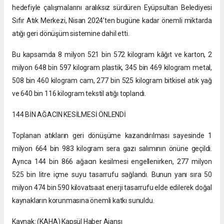
hedefiyle çalışmalarını aralıksız sürdüren Eyüpsultan Belediyesi
Sıfır Atık Merkezi, Nisan 2024’ten bugüne kadar önemli miktarda
atığı geri dönüşüm sistemine dahil etti.
Bu kapsamda 8 milyon 521 bin 572 kilogram kâğıt ve karton, 2
milyon 648 bin 597 kilogram plastik, 345 bin 469 kilogram metal,
508 bin 460 kilogram cam, 277 bin 525 kilogram bitkisel atık yağ
ve 640 bin 116 kilogram tekstil atığı toplandı.
144 BİN AĞACIN KESİLMESİ ÖNLENDİ
Toplanan atıkların geri dönüşüme kazandırılması sayesinde 1
milyon 664 bin 983 kilogram sera gazı salımının önüne geçildi.
Ayrıca 144 bin 866 ağacın kesilmesi engellenirken, 277 milyon
525 bin litre içme suyu tasarrufu sağlandı. Bunun yanı sıra 50
milyon 474 bin 590 kilovatsaat enerji tasarrufu elde edilerek doğal
kaynakların korunmasına önemli katkı sunuldu.
Kaynak: (KAHA) Kapsül Haber Ajansı