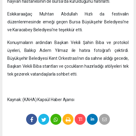
hayvan hastanesinin de Bursa’da kurulduğunu hatırlattı.
Eskikaraağaç Muhtarı Abdullah Hızlı da festivalin
düzenlenmesinde emeği geçen Bursa Büyükşehir Belediyesi’ne
ve Karacabey Belediyesi’ne teşekkür etti.
Konuşmaların ardından Başkan Vekili Şahin Biba ve protokol
üyeleri, Balıkçı Adem Yılmaz ile hatıra fotoğrafı çektirdi.
Büyükşehir Belediyesi Kent Orkestrası’nın da sahne aldığı gecede,
Başkan Vekili Biba stantları ve çocukların hazırladığı atölyeleri tek
tek gezerek vatandaşlarla sohbet etti.
Kaynak: (KAHA) Kapsül Haber Ajansı