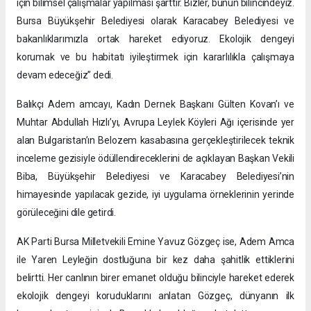
için bilimsel çalışmalar yapılması şarttır. Bizler, bunun bilincindeyiz.
Bursa Büyükşehir Belediyesi olarak Karacabey Belediyesi ve
bakanlıklarımızla ortak hareket ediyoruz. Ekolojik dengeyi
korumak ve bu habitatı iyileştirmek için kararlılıkla çalışmaya
devam edeceğiz” dedi.
Balıkçı Adem amcayı, Kadın Dernek Başkanı Gülten Kovan’ı ve
Muhtar Abdullah Hızlı’yı, Avrupa Leylek Köyleri Ağı içerisinde yer
alan Bulgaristan’ın Belozem kasabasına gerçekleştirilecek teknik
inceleme gezisiyle ödüllendireceklerini de açıklayan Başkan Vekili
Biba, Büyükşehir Belediyesi ve Karacabey Belediyesi’nin
himayesinde yapılacak gezide, iyi uygulama örneklerinin yerinde
görüleceğini dile getirdi.
AK Parti Bursa Milletvekili Emine Yavuz Gözgeç ise, Adem Amca
ile Yaren Leyleğin dostluğuna bir kez daha şahitlik ettiklerini
belirtti. Her canlının birer emanet olduğu bilinciyle hareket ederek
ekolojik dengeyi koruduklarını anlatan Gözgeç, dünyanın ilk