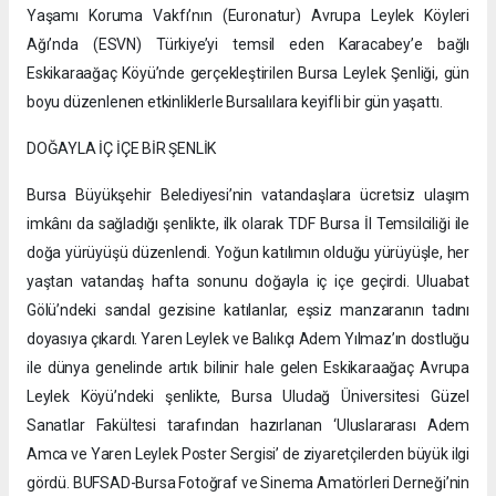
Yaşamı Koruma Vakfı’nın (Euronatur) Avrupa Leylek Köyleri
Ağı’nda (ESVN) Türkiye’yi temsil eden Karacabey’e bağlı
Eskikaraağaç Köyü’nde gerçekleştirilen Bursa Leylek Şenliği, gün
boyu düzenlenen etkinliklerle Bursalılara keyifli bir gün yaşattı.
DOĞAYLA İÇ İÇE BİR ŞENLİK
Bursa Büyükşehir Belediyesi’nin vatandaşlara ücretsiz ulaşım
imkânı da sağladığı şenlikte, ilk olarak TDF Bursa İl Temsilciliği ile
doğa yürüyüşü düzenlendi. Yoğun katılımın olduğu yürüyüşle, her
yaştan vatandaş hafta sonunu doğayla iç içe geçirdi. Uluabat
Gölü’ndeki sandal gezisine katılanlar, eşsiz manzaranın tadını
doyasıya çıkardı. Yaren Leylek ve Balıkçı Adem Yılmaz’ın dostluğu
ile dünya genelinde artık bilinir hale gelen Eskikaraağaç Avrupa
Leylek Köyü’ndeki şenlikte, Bursa Uludağ Üniversitesi Güzel
Sanatlar Fakültesi tarafından hazırlanan ‘Uluslararası Adem
Amca ve Yaren Leylek Poster Sergisi’ de ziyaretçilerden büyük ilgi
gördü. BUFSAD-Bursa Fotoğraf ve Sinema Amatörleri Derneği’nin