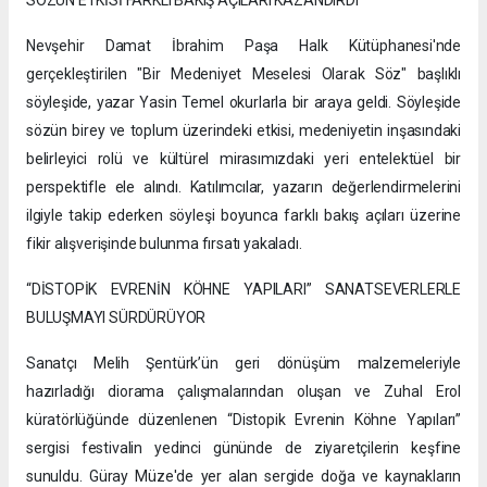
SÖZÜN ETKİSİ FARKLI BAKIŞ AÇILARI KAZANDIRDI
Nevşehir Damat İbrahim Paşa Halk Kütüphanesi'nde
gerçekleştirilen "Bir Medeniyet Meselesi Olarak Söz" başlıklı
söyleşide, yazar Yasin Temel okurlarla bir araya geldi. Söyleşide
sözün birey ve toplum üzerindeki etkisi, medeniyetin inşasındaki
belirleyici rolü ve kültürel mirasımızdaki yeri entelektüel bir
perspektifle ele alındı. Katılımcılar, yazarın değerlendirmelerini
ilgiyle takip ederken söyleşi boyunca farklı bakış açıları üzerine
fikir alışverişinde bulunma fırsatı yakaladı.
“DİSTOPİK EVRENİN KÖHNE YAPILARI” SANATSEVERLERLE
BULUŞMAYI SÜRDÜRÜYOR
Sanatçı Melih Şentürk’ün geri dönüşüm malzemeleriyle
hazırladığı diorama çalışmalarından oluşan ve Zuhal Erol
küratörlüğünde düzenlenen “Distopik Evrenin Köhne Yapıları”
sergisi festivalin yedinci gününde de ziyaretçilerin keşfine
sunuldu. Güray Müze'de yer alan sergide doğa ve kaynakların