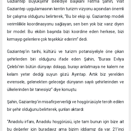
Gaziantep Büyükşehir Belediye Başkanı Fatma Şahin, Visit
Gaziantep uygulamasının kentin turizm vizyonu açısından önemli
bir çalışma olduğunu belirterek, “Bu bir ekip işi. Gaziantep modeli
verimlilikle koordinasyonu sağlayan, sen ben yok biz varız diyen
bir model. Bu ekibin başında bizi koordine eden herkese, bizi
kırmayıp gelenlere çok teşekkür ederim” dedi.
Gaziantep’in tarihi, kültürü ve turizm potansiyeliyle öne çıkan
şehirlerden biri olduğunu ifade eden Şahin, “Burası Evliya
Çelebi’nin bütün dünyayı dolaşıp, burayı anlatmaya ne kalem ne
kelam yeter dediği suyun gözü Ayıntap. Artık biz yerelden
evrensele, gelenekten geleceğe dünyanın sayılı şehirlerinden ve
ülkelerinden bir tanesiyiz” diye konuştu.
Şahin, Gaziantep’in misafirperverliği ve hoşgörüsüyle tercih edilen
bir şehir olduğunu belirterek, şunları aktardı:
“Anadolu irfanı, Anadolu hoşgörüsü, işte tam bunun için bize ait
bu değerler için buradayız ama bizim iddiamız da var. 21’inci