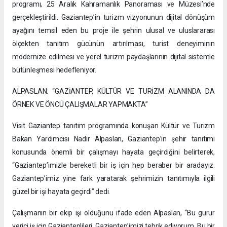
programı, 25 Aralık Kahramanlık Panoraması ve Müzesi’nde
gerçekleştirildi. Gaziantep’in turizm vizyonunun dijital dönüşüm
ayağını temsil eden bu proje ile şehrin ulusal ve uluslararası
ölçekten tanıtım gücünün artırılması, turist deneyiminin
modernize edilmesi ve yerel turizm paydaşlarının dijital sistemle
bütünleşmesi hedefleniyor.
ALPASLAN: “GAZİANTEP, KÜLTÜR VE TURİZM ALANINDA DA
ÖRNEK VE ÖNCÜ ÇALIŞMALAR YAPMAKTA”
Visit Gaziantep tanıtım programında konuşan Kültür ve Turizm
Bakan Yardımcısı Nadir Alpaslan, Gaziantep’in şehir tanıtımı
konusunda önemli bir çalışmayı hayata geçirdiğini belirterek,
“Gaziantep’imizle bereketli bir iş için hep beraber bir aradayız.
Gaziantep’imiz yine fark yaratarak şehrimizin tanıtımıyla ilgili
güzel bir işi hayata geçirdi” dedi.
Çalışmanın bir ekip işi olduğunu ifade eden Alpaslan, “Bu gurur
verici iş için Gazianteplileri, Gaziantep’imizi tebrik ediyorum. Bu bir