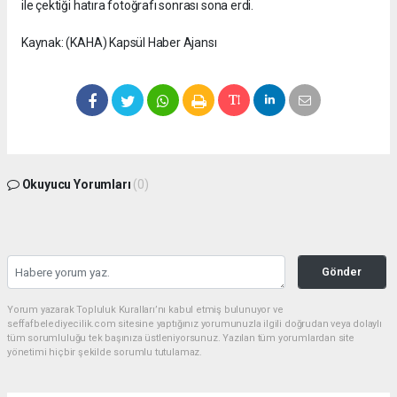
ile çektiği hatıra fotoğrafı sonrası sona erdi.
Kaynak: (KAHA) Kapsül Haber Ajansı
Okuyucu Yorumları
(0)
Gönder
Yorum yazarak Topluluk Kuralları’nı kabul etmiş bulunuyor ve
seffafbelediyecilik.com sitesine yaptığınız yorumunuzla ilgili doğrudan veya dolaylı
tüm sorumluluğu tek başınıza üstleniyorsunuz. Yazılan tüm yorumlardan site
yönetimi hiçbir şekilde sorumlu tutulamaz.