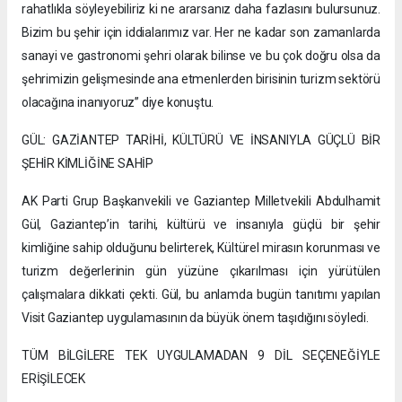
rahatlıkla söyleyebiliriz ki ne ararsanız daha fazlasını bulursunuz.
Bizim bu şehir için iddialarımız var. Her ne kadar son zamanlarda
sanayi ve gastronomi şehri olarak bilinse ve bu çok doğru olsa da
şehrimizin gelişmesinde ana etmenlerden birisinin turizm sektörü
olacağına inanıyoruz” diye konuştu.
GÜL: GAZİANTEP TARİHİ, KÜLTÜRÜ VE İNSANIYLA GÜÇLÜ BİR
ŞEHİR KİMLİĞİNE SAHİP
AK Parti Grup Başkanvekili ve Gaziantep Milletvekili Abdulhamit
Gül, Gaziantep’in tarihi, kültürü ve insanıyla güçlü bir şehir
kimliğine sahip olduğunu belirterek, Kültürel mirasın korunması ve
turizm değerlerinin gün yüzüne çıkarılması için yürütülen
çalışmalara dikkati çekti. Gül, bu anlamda bugün tanıtımı yapılan
Visit Gaziantep uygulamasının da büyük önem taşıdığını söyledi.
TÜM BİLGİLERE TEK UYGULAMADAN 9 DİL SEÇENEĞİYLE
ERİŞİLECEK