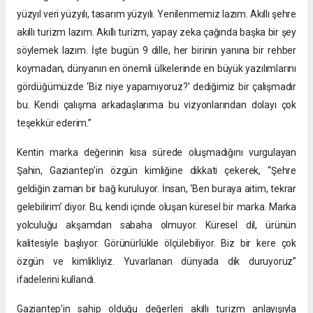
yüzyıl veri yüzyılı, tasarım yüzyılı. Yenilenmemiz lazım. Akıllı şehre
akıllı turizm lazım. Akıllı turizm, yapay zeka çağında başka bir şey
söylemek lazım. İşte bugün 9 dille, her birinin yanına bir rehber
koymadan, dünyanın en önemli ülkelerinde en büyük yazılımlarını
gördüğümüzde ‘Biz niye yapamıyoruz?’ dediğimiz bir çalışmadır
bu. Kendi çalışma arkadaşlarıma bu vizyonlarından dolayı çok
teşekkür ederim.”
Kentin marka değerinin kısa sürede oluşmadığını vurgulayan
Şahin, Gaziantep’in özgün kimliğine dikkati çekerek, “Şehre
geldiğin zaman bir bağ kuruluyor. İnsan, ‘Ben buraya aitim, tekrar
gelebilirim’ diyor. Bu, kendi içinde oluşan küresel bir marka. Marka
yolculuğu akşamdan sabaha olmuyor. Küresel dil, ürünün
kalitesiyle başlıyor. Görünürlükle ölçülebiliyor. Biz bir kere çok
özgün ve kimlikliyiz. Yuvarlanan dünyada dik duruyoruz”
ifadelerini kullandı.
Gaziantep’in sahip olduğu değerleri akıllı turizm anlayışıyla