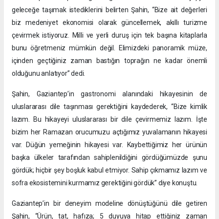
geleceğe taşımak istediklerini belirten Şahin, “Bize ait değerleri
biz medeniyet ekonomisi olarak güncellemek, akıllı turizme
çevirmek istiyoruz. Milli ve yerli duruş için tek başına kitaplarla
bunu öğretmeniz mümkün değil. Elimizdeki panoramik müze,
içinden geçtiğiniz zaman bastığın toprağın ne kadar önemli
olduğunu anlatıyor” dedi.
Şahin, Gaziantep’in gastronomi alanındaki hikayesinin de
uluslararası dile taşınması gerektiğini kaydederek, “Bize kimlik
lazım. Bu hikayeyi uluslararası bir dile çevirmemiz lazım. İşte
bizim her Ramazan orucumuzu açtığımız yuvalamanın hikayesi
var. Düğün yemeğinin hikayesi var. Kaybettiğimiz her ürünün
başka ülkeler tarafından sahiplenildiğini gördüğümüzde şunu
gördük; hiçbir şey boşluk kabul etmiyor. Sahip çıkmamız lazım ve
sofra ekosistemini kurmamız gerektiğini gördük” diye konuştu.
Gaziantep’in bir deneyim modeline dönüştüğünü dile getiren
Şahin, “Ürün, tat, hafıza; 5 duyuya hitap ettiğiniz zaman