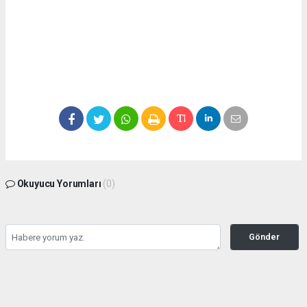
Okuyucu Yorumları
(0)
Gönder
Yorum yazarak Topluluk Kuralları’nı kabul etmiş bulunuyor ve
seffafbelediyecilik.com sitesine yaptığınız yorumunuzla ilgili doğrudan veya dolaylı
tüm sorumluluğu tek başınıza üstleniyorsunuz. Yazılan tüm yorumlardan site
yönetimi hiçbir şekilde sorumlu tutulamaz.