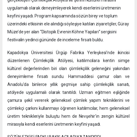
gerçekleşen Çömlekçilik Atölyesi ile şehrin kültürel mirasını
uygulamalı olarak deneyimleyerek kendi eserlerini üretmenin
keyfini yaşadı. Program kapsamında sözün birey ve toplum
üzerindeki etkisinin ele alındığı söyleşiye katılan ziyaretçiler, Güray
Müze’de yer alan “Distopik Evrenin Köhne Yapıları” sergisini
festivalin yedinci gününde de inceleme fırsatı buldu.
Kapadokya Üniversitesi Ürgüp Fabrika Yerleşkesi’nde ikincisi
düzenlenen Çömlekçilik Atölyesi, katılımcılara kentin simge
kültürel değerlerinden biri olan çömlekçilik geleneğini yakından
deneyimleme fırsatı sundu. Hammaddesi çamur olan ve
Anadolu'da binlerce yıllık geçmişe sahip çömlekçilik sanatı,
atölyede uygulamalı olarak tanıtıldı. Uzman eğitmen eşliğinde
çamura şekil vererek geleneksel çömlek yapım tekniklerini ve
çömlekçi çarkını kullanmayı öğrenen katılımcılar, hem geleneksel
üretim teknikleriyle buluştu hem de Nevşehir'in zengin kültürel
mirasıyla kendi eserlerini üretmenin keyfini yaşadı.