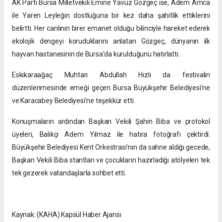
AK Parti Bursa Milletvekili Emine Yavuz Gözgeç ise, Adem Amca
ile Yaren Leyleğin dostluğuna bir kez daha şahitlik ettiklerini
belirtti. Her canlının birer emanet olduğu bilinciyle hareket ederek
ekolojik dengeyi koruduklarını anlatan Gözgeç, dünyanın ilk
hayvan hastanesinin de Bursa’da kurulduğunu hatırlattı.
Eskikaraağaç Muhtarı Abdullah Hızlı da festivalin
düzenlenmesinde emeği geçen Bursa Büyükşehir Belediyesi’ne
ve Karacabey Belediyesi’ne teşekkür etti.
Konuşmaların ardından Başkan Vekili Şahin Biba ve protokol
üyeleri, Balıkçı Adem Yılmaz ile hatıra fotoğrafı çektirdi.
Büyükşehir Belediyesi Kent Orkestrası’nın da sahne aldığı gecede,
Başkan Vekili Biba stantları ve çocukların hazırladığı atölyeleri tek
tek gezerek vatandaşlarla sohbet etti.
Kaynak: (KAHA) Kapsül Haber Ajansı