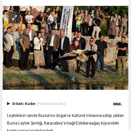
Erkek
|
Kadın
(Haberi Sesli Oku)
Leyleklerin izinde Bursa’nın doğal ve kültürel mirasına sahip çıkılan
Bursa Leylek Şenliği, Karacabey’e bağlı Eskikaraağaç köyündeki
kortej yürüyüşüyle başladı.