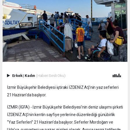
Erkek
|
Kadın
(Haberi Sesli Oku)
İzmir Büyükşehir Belediyesi iştiraki İZDENİZ AŞ’nin yaz seferleri
21 Haziran’da başlıyor.
İZMİR (İGFA) - İzmir Büyükşehir Belediyesi’nin deniz ulaşımı şirketi
İZDENİZ AŞ’nin kentin sayfiye yerlerine düzenlediği günübirlik
“Yaz Seferleri” 21 Haziran’da başlıyor. Seferler Mordoğan ve
Urla’ya, cumartesi ve pazar günleri olacak. Ayrıca resmi tatillerde