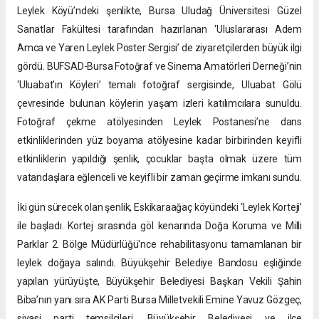
Leylek Köyü’ndeki şenlikte, Bursa Uludağ Üniversitesi Güzel
Sanatlar Fakültesi tarafından hazırlanan ‘Uluslararası Adem
Amca ve Yaren Leylek Poster Sergisi’ de ziyaretçilerden büyük ilgi
gördü. BUFSAD-Bursa Fotoğraf ve Sinema Amatörleri Derneği’nin
‘Uluabat’ın Köyleri’ temalı fotoğraf sergisinde, Uluabat Gölü
çevresinde bulunan köylerin yaşam izleri katılımcılara sunuldu.
Fotoğraf çekme atölyesinden Leylek Postanesi’ne dans
etkinliklerinden yüz boyama atölyesine kadar birbirinden keyifli
etkinliklerin yapıldığı şenlik, çocuklar başta olmak üzere tüm
vatandaşlara eğlenceli ve keyifli bir zaman geçirme imkanı sundu.
İki gün sürecek olan şenlik, Eskikaraağaç köyündeki ‘Leylek Korteji’
ile başladı. Kortej sırasında göl kenarında Doğa Koruma ve Milli
Parklar 2. Bölge Müdürlüğü'nce rehabilitasyonu tamamlanan bir
leylek doğaya salındı. Büyükşehir Belediye Bandosu eşliğinde
yapılan yürüyüşte, Büyükşehir Belediyesi Başkan Vekili Şahin
Biba’nın yanı sıra AK Parti Bursa Milletvekili Emine Yavuz Gözgeç,
siyasi parti temsilcileri, Büyükşehir Belediyesi ve ilçe