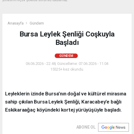
yönetimi hiçbir şekilde sorumlu tutulamaz.
Anasayfa
Gündem
Bursa Leylek Şenliği Coşkuyla
Başladı
GÜNDEM
06.06.2026 - 22:48, Güncelleme: 07.06.2026 - 11:04
15525+ kez okundu.
Leyleklerin izinde Bursa’nın doğal ve kültürel mirasına
sahip çıkılan Bursa Leylek Şenliği, Karacabey’e bağlı
Eskikaraağaç köyündeki kortej yürüyüşüyle başladı.
ABONE OL