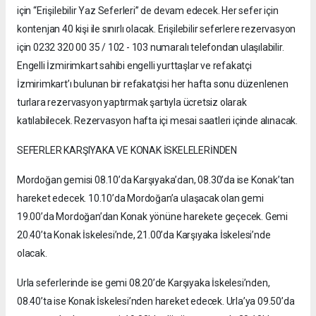
için “Erişilebilir Yaz Seferleri” de devam edecek. Her sefer için
kontenjan 40 kişi ile sınırlı olacak. Erişilebilir seferlere rezervasyon
için 0232 320 00 35 / 102 - 103 numaralı telefondan ulaşılabilir.
Engelli İzmirimkart sahibi engelli yurttaşlar ve refakatçi
İzmirimkart’ı bulunan bir refakatçisi her hafta sonu düzenlenen
turlara rezervasyon yaptırmak şartıyla ücretsiz olarak
katılabilecek. Rezervasyon hafta içi mesai saatleri içinde alınacak.
SEFERLER KARŞIYAKA VE KONAK İSKELELERİNDEN
Mordoğan gemisi 08.10’da Karşıyaka’dan, 08.30’da ise Konak’tan
hareket edecek. 10.10’da Mordoğan’a ulaşacak olan gemi
19.00’da Mordoğan’dan Konak yönüne harekete geçecek. Gemi
20.40’ta Konak İskelesi’nde, 21.00’da Karşıyaka İskelesi’nde
olacak.
Urla seferlerinde ise gemi 08.20’de Karşıyaka İskelesi’nden,
08.40’ta ise Konak İskelesi’nden hareket edecek. Urla’ya 09.50’da