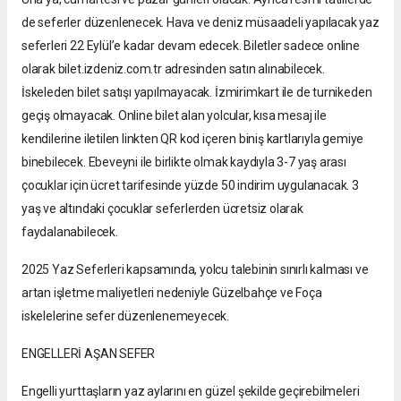
de seferler düzenlenecek. Hava ve deniz müsaadeli yapılacak yaz
seferleri 22 Eylül’e kadar devam edecek. Biletler sadece online
olarak bilet.izdeniz.com.tr adresinden satın alınabilecek.
İskeleden bilet satışı yapılmayacak. İzmirimkart ile de turnikeden
geçiş olmayacak. Online bilet alan yolcular, kısa mesaj ile
kendilerine iletilen linkten QR kod içeren biniş kartlarıyla gemiye
binebilecek. Ebeveyni ile birlikte olmak kaydıyla 3-7 yaş arası
çocuklar için ücret tarifesinde yüzde 50 indirim uygulanacak. 3
yaş ve altındaki çocuklar seferlerden ücretsiz olarak
faydalanabilecek.
2025 Yaz Seferleri kapsamında, yolcu talebinin sınırlı kalması ve
artan işletme maliyetleri nedeniyle Güzelbahçe ve Foça
iskelelerine sefer düzenlenemeyecek.
ENGELLERİ AŞAN SEFER
Engelli yurttaşların yaz aylarını en güzel şekilde geçirebilmeleri