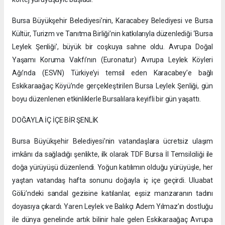
Bursa Büyükşehir Belediyesi’nin, Karacabey Belediyesi ve Bursa
Kültür, Turizm ve Tanıtma Birliği’nin katkılarıyla düzenlediği ‘Bursa
Leylek Şenliği’, büyük bir coşkuya sahne oldu. Avrupa Doğal
Yaşamı Koruma Vakfı’nın (Euronatur) Avrupa Leylek Köyleri
Ağı’nda (ESVN) Türkiye’yi temsil eden Karacabey’e bağlı
Eskikaraağaç Köyü’nde gerçekleştirilen Bursa Leylek Şenliği, gün
boyu düzenlenen etkinliklerle Bursalılara keyifli bir gün yaşattı.
DOĞAYLA İÇ İÇE BİR ŞENLİK
Bursa Büyükşehir Belediyesi’nin vatandaşlara ücretsiz ulaşım
imkânı da sağladığı şenlikte, ilk olarak TDF Bursa İl Temsilciliği ile
doğa yürüyüşü düzenlendi. Yoğun katılımın olduğu yürüyüşle, her
yaştan vatandaş hafta sonunu doğayla iç içe geçirdi. Uluabat
Gölü’ndeki sandal gezisine katılanlar, eşsiz manzaranın tadını
doyasıya çıkardı. Yaren Leylek ve Balıkçı Adem Yılmaz’ın dostluğu
ile dünya genelinde artık bilinir hale gelen Eskikaraağaç Avrupa