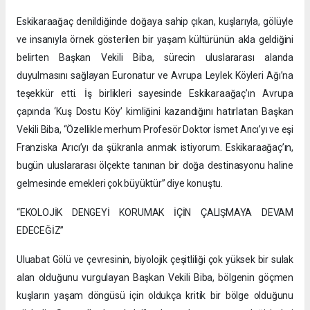
Eskikaraağaç denildiğinde doğaya sahip çıkan, kuşlarıyla, gölüyle
ve insanıyla örnek gösterilen bir yaşam kültürünün akla geldiğini
belirten Başkan Vekili Biba, sürecin uluslararası alanda
duyulmasını sağlayan Euronatur ve Avrupa Leylek Köyleri Ağı’na
teşekkür etti. İş birlikleri sayesinde Eskikaraağaç’ın Avrupa
çapında ‘Kuş Dostu Köy’ kimliğini kazandığını hatırlatan Başkan
Vekili Biba, “Özellikle merhum Profesör Doktor İsmet Arıcı’yı ve eşi
Franziska Arıcı’yı da şükranla anmak istiyorum. Eskikaraağaç’ın,
bugün uluslararası ölçekte tanınan bir doğa destinasyonu haline
gelmesinde emekleri çok büyüktür” diye konuştu.
“EKOLOJİK DENGEYİ KORUMAK İÇİN ÇALIŞMAYA DEVAM
EDECEĞİZ”
Uluabat Gölü ve çevresinin, biyolojik çeşitliliği çok yüksek bir sulak
alan olduğunu vurgulayan Başkan Vekili Biba, bölgenin göçmen
kuşların yaşam döngüsü için oldukça kritik bir bölge olduğunu