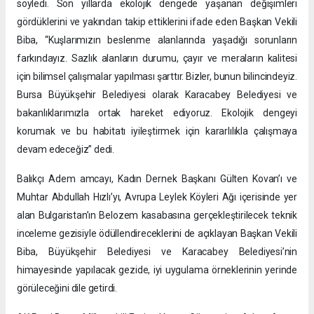
söyledi. Son yıllarda ekolojik dengede yaşanan değişimleri
gördüklerini ve yakından takip ettiklerini ifade eden Başkan Vekili
Biba, “Kuşlarımızın beslenme alanlarında yaşadığı sorunların
farkındayız. Sazlık alanların durumu, çayır ve meraların kalitesi
için bilimsel çalışmalar yapılması şarttır. Bizler, bunun bilincindeyiz.
Bursa Büyükşehir Belediyesi olarak Karacabey Belediyesi ve
bakanlıklarımızla ortak hareket ediyoruz. Ekolojik dengeyi
korumak ve bu habitatı iyileştirmek için kararlılıkla çalışmaya
devam edeceğiz” dedi.
Balıkçı Adem amcayı, Kadın Dernek Başkanı Gülten Kovan’ı ve
Muhtar Abdullah Hızlı’yı, Avrupa Leylek Köyleri Ağı içerisinde yer
alan Bulgaristan’ın Belozem kasabasına gerçekleştirilecek teknik
inceleme gezisiyle ödüllendireceklerini de açıklayan Başkan Vekili
Biba, Büyükşehir Belediyesi ve Karacabey Belediyesi’nin
himayesinde yapılacak gezide, iyi uygulama örneklerinin yerinde
görüleceğini dile getirdi.