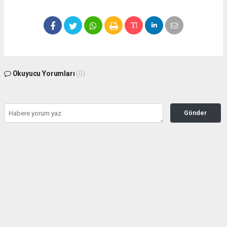
Okuyucu Yorumları
(0)
Gönder
Yorum yazarak Topluluk Kuralları’nı kabul etmiş bulunuyor ve
seffafbelediyecilik.com sitesine yaptığınız yorumunuzla ilgili doğrudan veya dolaylı
tüm sorumluluğu tek başınıza üstleniyorsunuz. Yazılan tüm yorumlardan site
yönetimi hiçbir şekilde sorumlu tutulamaz.
haber paketi
haber scripti
haber yazılımı