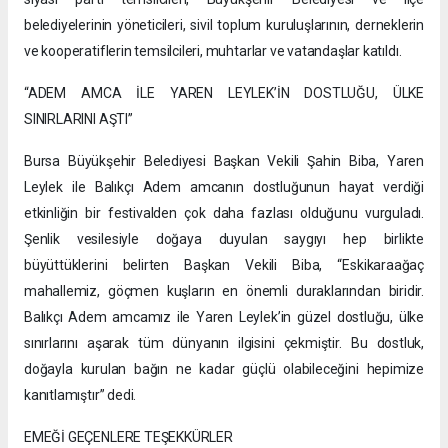
belediyelerinin yöneticileri, sivil toplum kuruluşlarının, derneklerin
ve kooperatiflerin temsilcileri, muhtarlar ve vatandaşlar katıldı.
“ADEM AMCA İLE YAREN LEYLEK’İN DOSTLUĞU, ÜLKE
SINIRLARINI AŞTI”
Bursa Büyükşehir Belediyesi Başkan Vekili Şahin Biba, Yaren
Leylek ile Balıkçı Adem amcanın dostluğunun hayat verdiği
etkinliğin bir festivalden çok daha fazlası olduğunu vurguladı.
Şenlik vesilesiyle doğaya duyulan saygıyı hep birlikte
büyüttüklerini belirten Başkan Vekili Biba, “Eskikaraağaç
mahallemiz, göçmen kuşların en önemli duraklarından biridir.
Balıkçı Adem amcamız ile Yaren Leylek’in güzel dostluğu, ülke
sınırlarını aşarak tüm dünyanın ilgisini çekmiştir. Bu dostluk,
doğayla kurulan bağın ne kadar güçlü olabileceğini hepimize
kanıtlamıştır” dedi.
EMEĞİ GEÇENLERE TEŞEKKÜRLER