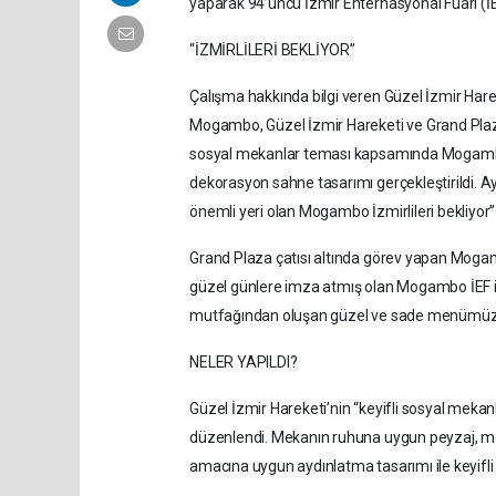
yaparak 94’üncü İzmir Enternasyonal Fuarı (
“İZMİRLİLERİ BEKLİYOR”
Çalışma hakkında bilgi veren Güzel İzmir Hare
Mogambo, Güzel İzmir Hareketi ve Grand Plaza i
sosyal mekanlar teması kapsamında Mogambo’nu
dekorasyon sahne tasarımı gerçekleştirildi. Ay
önemli yeri olan Mogambo İzmirlileri bekliyor”
Grand Plaza çatısı altında görev yapan Mog
güzel günlere imza atmış olan Mogambo İEF i
mutfağından oluşan güzel ve sade menümüzle 
NELER YAPILDI?
Güzel İzmir Hareketi’nin “keyifli sosyal me
düzenlendi. Mekanın ruhuna uygun peyzaj, mob
amacına uygun aydınlatma tasarımı ile keyifli 