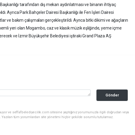
i Başkanlığı tarafından dış mekan aydınlatması ve binanın ihtiyaç
ı. Ayrıca Park Bahçeler Dairesi Başkanlığı ile Fen İşleri Dairesi
ar ve bakım çalışmaları gerçekleştirildi. Ayrıca bitki dikimi ve ağaçların
a önemli yeri olan Mogambo, caz ve klasik müzik eşliğinde, yeme içme
terecek ve İzmir Büyükşehir Belediyesi iştiraki Grand Plaza AŞ
Gönder
uyor ve seffafbelediyecilik.com sitesine yaptığınız yorumunuzla ilgili doğrudan veya
. Yazılan tüm yorumlardan site yönetimi hiçbir şekilde sorumlu tutulamaz.