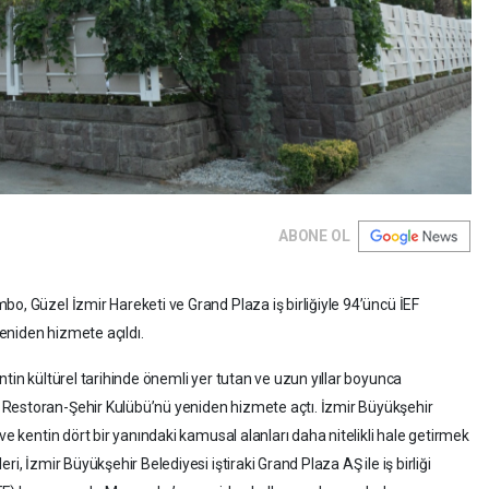
ABONE OL
o, Güzel İzmir Hareketi ve Grand Plaza iş birliğiyle 94’üncü İEF
eniden hizmete açıldı.
ntin kültürel tarihinde önemli yer tutan ve uzun yıllar boyunca
 Restoran-Şehir Kulübü’nü yeniden hizmete açtı. İzmir Büyükşehir
ve kentin dört bir yanındaki kamusal alanları daha nitelikli hale getirmek
i, İzmir Büyükşehir Belediyesi iştiraki Grand Plaza AŞ ile iş birliği