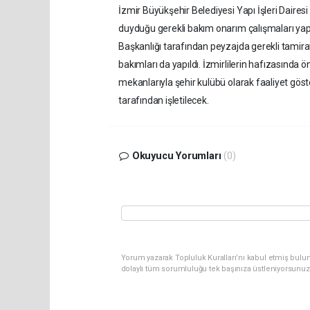
İzmir Büyükşehir Belediyesi Yapı İşleri Daires
duyduğu gerekli bakım onarım çalışmaları yapıld
Başkanlığı tarafından peyzajda gerekli tamiratl
bakımları da yapıldı. İzmirlilerin hafızasınd
mekanlarıyla şehir kulübü olarak faaliyet gös
tarafından işletilecek.
Okuyucu Yorumları
(0)
Yorum yazarak Topluluk Kuralları’nı kabul etmiş bulun
dolaylı tüm sorumluluğu tek başınıza üstleniyorsunuz