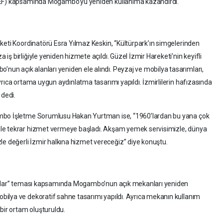
İEF) kapsamında Mogambo’yu yeniden kullanıma kazandırdı.
keti Koordinatörü Esra Yılmaz Keskin, “Kültürpark’ın simgelerinden
ş birliğiyle yeniden hizmete açıldı. Güzel İzmir Hareketi’nin keyifli
n açık alanları yeniden ele alındı. Peyzaj ve mobilya tasarımları,
rıca ortama uygun aydınlatma tasarımı yapıldı. İzmirlilerin hafızasında
 dedi.
ambo İşletme Sorumlusu Hakan Yurtman ise, “1960’lardan bu yana çok
le tekrar hizmet vermeye başladı. Akşam yemek servisimizle, dünya
değerli İzmir halkına hizmet vereceğiz” diye konuştu.
kanlar” teması kapsamında Mogambo’nun açık mekanları yeniden
ilya ve dekoratif sahne tasarımı yapıldı. Ayrıca mekanın kullanım
bir ortam oluşturuldu.