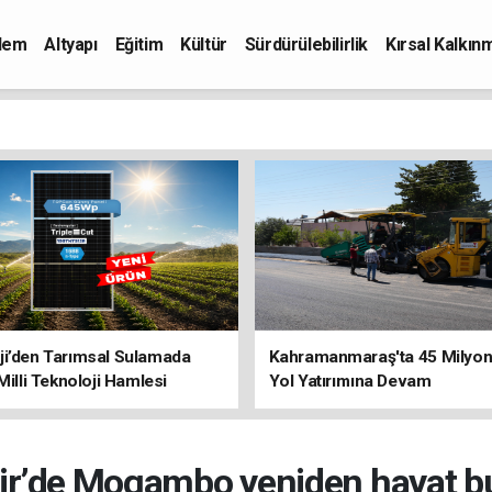
dem
Altyapı
Eğitim
Kültür
Sürdürülebilirlik
Kırsal Kalkın
ji’den Tarımsal Sulamada
Kahramanmaraş'ta 45 Milyon 
 Milli Teknoloji Hamlesi
Yol Yatırımına Devam
ir’de Mogambo yeniden hayat b