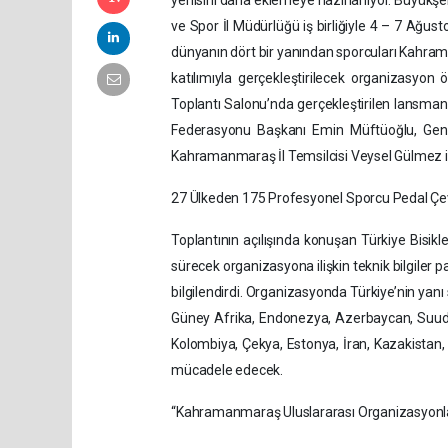
yenisini daha eklemeye hazırlanıyor. Büyükşe
ve Spor İl Müdürlüğü iş birliğiyle 4 – 7 Ağust
dünyanın dört bir yanından sporcuları Kahra
katılımıyla gerçekleştirilecek organizasyon 
Toplantı Salonu’nda gerçekleştirilen lansmana
Federasyonu Başkanı Emin Müftüoğlu, Gençl
Kahramanmaraş İl Temsilcisi Veysel Gülmez ile
27 Ülkeden 175 Profesyonel Sporcu Pedal Çe
Toplantının açılışında konuşan Türkiye Bisi
sürecek organizasyona ilişkin teknik bilgiler p
bilgilendirdi. Organizasyonda Türkiye’nin yan
Güney Afrika, Endonezya, Azerbaycan, Suudi
Kolombiya, Çekya, Estonya, İran, Kazakistan,
mücadele edecek.
“Kahramanmaraş Uluslararası Organizasyonlar