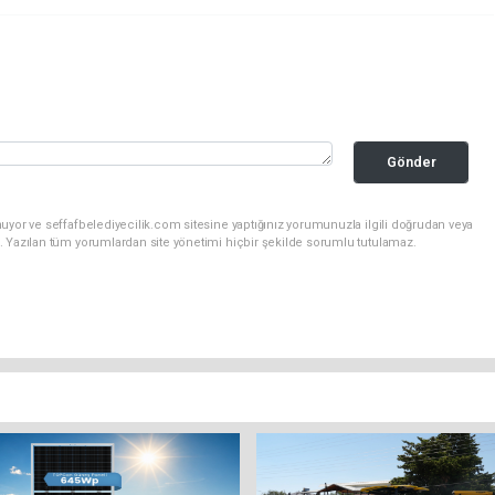
Gönder
uyor ve seffafbelediyecilik.com sitesine yaptığınız yorumunuzla ilgili doğrudan veya
. Yazılan tüm yorumlardan site yönetimi hiçbir şekilde sorumlu tutulamaz.