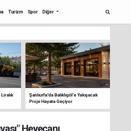
ma
Turizm
Spor
Diğer
Liralık
Şanlıurfa'da Balıklıgöl'e Yakışacak
Proje Hayata Geçiyor
uvası" Heyecanı