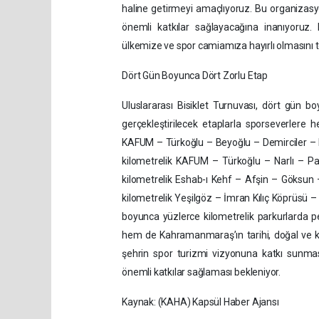
haline getirmeyi amaçlıyoruz. Bu organizasy
önemli katkılar sağlayacağına inanıyoruz
ülkemize ve spor camiamıza hayırlı olmasını t
Dört Gün Boyunca Dört Zorlu Etap
Uluslararası Bisiklet Turnuvası, dört gün bo
gerçekleştirilecek etaplarla sporseverlere
KAFUM – Türkoğlu – Beyoğlu – Demirciler – 
kilometrelik KAFUM – Türkoğlu – Narlı – P
kilometrelik Eshab-ı Kehf – Afşin – Göksun
kilometrelik Yeşilgöz – İmran Kılıç Köprüsü 
boyunca yüzlerce kilometrelik parkurlarda 
hem de Kahramanmaraş’ın tarihi, doğal ve kül
şehrin spor turizmi vizyonuna katkı sunması
önemli katkılar sağlaması bekleniyor.
Kaynak: (KAHA) Kapsül Haber Ajansı