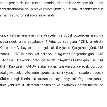
onun şehrimizin tanıtımına, turizmine, ekonomisine ve spor kültürüne
. Kahramanmaraş’ta gerçekleştireceğimiz bu büyük organizasyonun
emenni ediyorum” ifadelerini kullandı.
yunca Kahramanmaraş’ın farklı ilçeleri ve doğal güzellikleri arasında
 heyecan dolu anlar yaşatacak. 4 Ağustos Salı günü; 128 kilometrelik
Kapıçam – Ali Kayası etabı koşulacak. 5 Ağustos Çarşamba günü; 118
azarcık – KAFUM etabı kat edilecek. 6 Ağustos Perşembe günü; 145
 – Andırın – Başkonuş etabı geçilecek. 7 Ağustos Cuma günü ise; 114
– Kılılı – Kapıçam – KAFUM etabıyla organizasyon sona erecek. Dört gün
pedal çevirecek profesyonel sporcular, hem kıyasıya mücadele edecek
türel zenginliklerini uluslararası arenaya taşıyacak. Organizasyonun,
nın yanı sıra uluslararası tanıtımına ve ekonomik hareketliliğine de