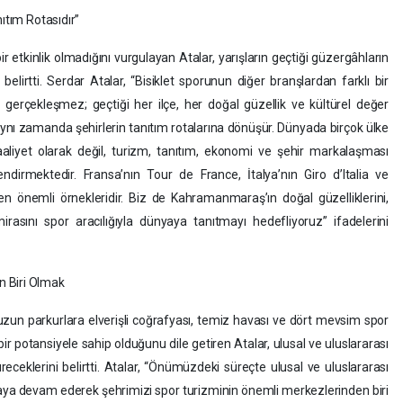
ıtım Rotasıdır”
ir etkinlik olmadığını vurgulayan Atalar, yarışların geçtiği güzergâhların
elirtti. Serdar Atalar, “Bisiklet sporunun diğer branşlardan farklı bir
da gerçekleşmez; geçtiği her ilçe, her doğal güzellik ve kültürel değer
ar aynı zamanda şehirlerin tanıtım rotalarına dönüşür. Dünyada birçok ülke
faaliyet olarak değil, turizm, tanıtım, ekonomi ve şehir markalaşması
endirmektedir. Fransa’nın Tour de France, İtalya’nın Giro d’Italia ve
n önemli örnekleridir. Biz de Kahramanmaraş’ın doğal güzelliklerini,
l mirasını spor aracılığıyla dünyaya tanıtmayı hedefliyoruz” ifadelerini
n Biri Olmak
zun parkurlara elverişli coğrafyası, temiz havası ve dört mevsim spor
bir potansiyele sahip olduğunu dile getiren Atalar, ulusal ve uluslararası
eceklerini belirtti. Atalar, “Önümüzdeki süreçte ulusal ve uluslararası
maya devam ederek şehrimizi spor turizminin önemli merkezlerinden biri