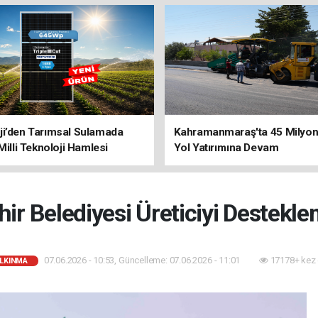
ji’den Tarımsal Sulamada
Kahramanmaraş'ta 45 Milyon 
 Milli Teknoloji Hamlesi
Yol Yatırımına Devam
r Belediyesi Üreticiyi Destekl
07.06.2026 - 10:53, Güncelleme: 07.06.2026 - 11:01
17178+ kez
ALKINMA