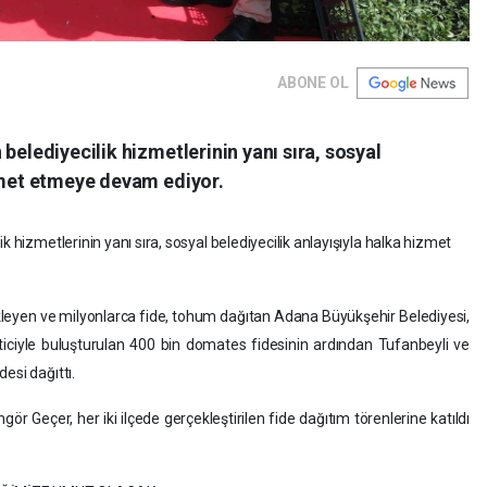
ABONE OL
belediyecilik hizmetlerinin yanı sıra, sosyal
izmet etmeye devam ediyor.
k hizmetlerinin yanı sıra, sosyal belediyecilik anlayışıyla halka hizmet
stekleyen ve milyonlarca fide, tohum dağıtan Adana Büyükşehir Belediyesi,
ticiyle buluşturulan 400 bin domates fidesinin ardından Tufanbeyli ve
esi dağıttı.
 Geçer, her iki ilçede gerçekleştirilen fide dağıtım törenlerine katıldı