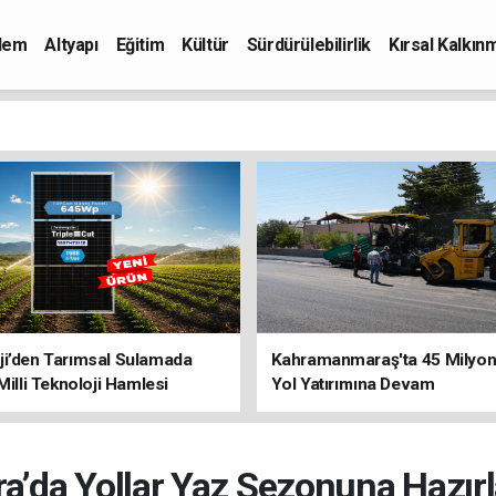
dem
Altyapı
Eğitim
Kültür
Sürdürülebilirlik
Kırsal Kalkın
ji’den Tarımsal Sulamada
Kahramanmaraş'ta 45 Milyon 
 Milli Teknoloji Hamlesi
Yol Yatırımına Devam
ra’da Yollar Yaz Sezonuna Hazırl