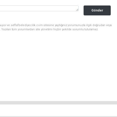
Gönder
uyor ve seffafbelediyecilik.com sitesine yaptığınız yorumunuzla ilgili doğrudan veya
. Yazılan tüm yorumlardan site yönetimi hiçbir şekilde sorumlu tutulamaz.