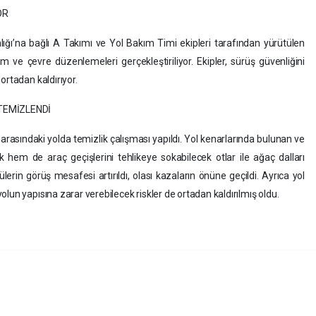
OR
ğı’na bağlı A Takımı ve Yol Bakım Timi ekipleri tarafından yürütülen
 ve çevre düzenlemeleri gerçekleştiriliyor. Ekipler, sürüş güvenliğini
ortadan kaldırıyor.
TEMİZLENDİ
rasındaki yolda temizlik çalışması yapıldı. Yol kenarlarında bulunan ve
hem de araç geçişlerini tehlikeye sokabilecek otlar ile ağaç dalları
erin görüş mesafesi artırıldı, olası kazaların önüne geçildi. Ayrıca yol
lun yapısına zarar verebilecek riskler de ortadan kaldırılmış oldu.