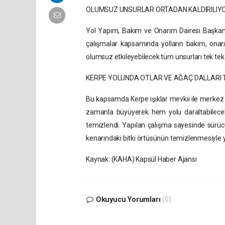
OLUMSUZ UNSURLAR ORTADAN KALDIRILIY
Yol Yapım, Bakım ve Onarım Dairesi Başkanlı
çalışmalar kapsamında yolların bakım, onarım
olumsuz etkileyebilecek tüm unsurları tek tek 
KERPE YOLUNDA OTLAR VE AĞAÇ DALLARI 
Bu kapsamda Kerpe ışıklar mevkii ile merkez a
zamanla büyüyerek hem yolu daraltabilecek 
temizlendi. Yapılan çalışma sayesinde sürücül
kenarındaki bitki örtüsünün temizlenmesiyle yo
Kaynak: (KAHA) Kapsül Haber Ajansı
Okuyucu Yorumları
(0)