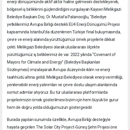
enerji dönüşümünde aktif aktör haline gelmesini destekleyerek,
bölgesel iş birliklerini güçlendirdiğini vurgulayan Kayseri Melikgazi
Belediye Başkanı Doç. Dr. Mustafa Palancıoğlu, "Belediye
yetkililerimiz Avrupa Birliği destekli EU4 Enerji Dönüşümü Projesi
kapsamında İstanbul’da düzenlenen Türkiye final buluşmasında,
çevre ve enerji alanında yürüttüğümüz örnek projelerle dikkat
çekti. Melikgazi Belediyesi olarak uluslararası ölçekte
yürüttüğümüz iş birliklerimiz de var. 2022 yılında “Covenant of
Mayors for Climate and Energy” (Belediye Başkanları
Sözleşmesi) imzalayarak Avrupa düzeyinde iklim ve enerji
taahhüdü altına girildi. Melikgazi Belediyesi olarak enerji verimliliği,
yenilenebilir enerji yatırımları ve çevre dostu ulaşım alanlarında
somut adımlar atıyoruz. Bu tür uluslararası platformlarda
projelerimizin örnek gösterilmesi bizim için hem büyük bir gurur
hem de doğru yolda olduğumuzun göstergesidir.
Burada yapılan sunumda özellikle, Avrupa Birliği desteğiyle
hayata geçirilen The Solar City Project-Güneş Şehri Projesi öne