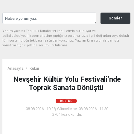
Gönder
Yorum yazarak Topluluk Kuralları’nı kabul etmiş bulunuyor ve
seffafbelediyecilik.com sitesine yaptığınız yorumunuzla ilgili doğrudan veya dolaylı
tüm sorumluluğu tek başınıza üstleniyorsunuz. Yazılan tüm yorumlardan site
yönetimi hiçbir şekilde sorumlu tutulamaz.
Anasayfa
Kültür
Nevşehir Kültür Yolu Festivali’nde
Toprak Sanata Dönüştü
KÜLTÜR
08.08.2026 - 10:28, Güncelleme: 08.08.2026 - 11:30
2704 kez okundu.