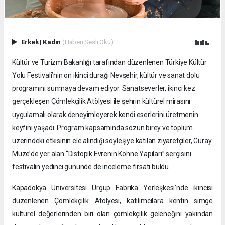
Erkek
|
Kadın
(Haberi Sesli Oku)
Kültür ve Turizm Bakanlığı tarafından düzenlenen Türkiye Kültür
Yolu Festivali’nin on ikinci durağı Nevşehir, kültür ve sanat dolu
programını sunmaya devam ediyor. Sanatseverler, ikinci kez
gerçekleşen Çömlekçilik Atölyesi ile şehrin kültürel mirasını
uygulamalı olarak deneyimleyerek kendi eserlerini üretmenin
keyfini yaşadı. Program kapsamında sözün birey ve toplum
üzerindeki etkisinin ele alındığı söyleşiye katılan ziyaretçiler, Güray
Müze’de yer alan “Distopik Evrenin Köhne Yapıları” sergisini
festivalin yedinci gününde de inceleme fırsatı buldu.
Kapadokya Üniversitesi Ürgüp Fabrika Yerleşkesi’nde ikincisi
düzenlenen Çömlekçilik Atölyesi, katılımcılara kentin simge
kültürel değerlerinden biri olan çömlekçilik geleneğini yakından