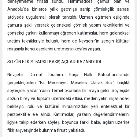
deneyimleme fırsatı sundu. Hammaddesi çamur olan ve
Anadolu'da binlerce yıllık geçmişe sahip çömlekçilik sanatı,
atölyede uygulamalı olarak tanıtıldı. Uzman eğitmen eşliğinde
çamura şekil vererek geleneksel çömlek yapım tekniklerini ve
çömlekçi çarkını kullanmayı öğrenen katılımcılar, hem geleneksel
üretim teknikleriyle buluştu hem de Nevşehir'in zengin kültürel
mirasıyla kendi eserlerini üretmenin keyfini yaşadı.
SÖZÜN ETKİSİ FARKLI BAKIŞ AÇILARI KAZANDIRDI
Nevşehir Damat İbrahim Paşa Halk Kütüphanesi'nde
gerçekleştirilen "Bir Medeniyet Meselesi Olarak Söz" başlıklı
söyleşide, yazar Yasin Temel okurlarla bir araya geldi. Söyleşide
sözün birey ve toplum üzerindeki etkisi, medeniyetin inşasındaki
belirleyici rolü ve kültürel mirasımızdaki yeri entelektüel bir
perspektifle ele alındı. Katılımcılar, yazarın değerlendirmelerini
ilgiyle takip ederken söyleşi boyunca farklı bakış açıları üzerine
fikir alışverişinde bulunma fırsatı yakaladı.