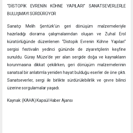
“DİSTOPİK EVRENİN KÖHNE YAPILARI” SANATSEVERLERLE
BULUŞMAYI SÜRDÜRÜYOR
Sanatçı Melih Şentürk’ün geri dönüşüm malzemeleriyle
hazırladığı diorama çalışmalarından oluşan ve Zuhal Erol
küratörlüğünde düzenlenen “Distopik Evrenin Köhne Yapıları”
sergisi festivalin yedinci gününde de ziyaretçilerin keşfine
sunuldu. Güray Müze'de yer alan sergide doğa ve kaynakların
korunmasına dikkat çekilirken, geri dönüşüm malzemelerinin
sanatsal bir anlatımla yeniden hayat bulduğu eserler de öne çıktı.
Sanatseverler, sergi ile birlikte sürdürülebilirlik ve çevre bilinci
üzerine sorgulamalar yaşadı.
Kaynak: (KAHA) Kapsül Haber Ajansı