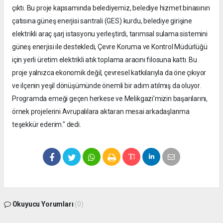
çıktı. Bu proje kapsamında belediyemiz, belediye hizmet binasının
çatısına güneş enerjisi santrali (GES) kurdu, belediye girişine
elektrikli araç şarj istasyonu yerleştirdi, tarımsal sulama sistemini
güneş enerjisi ile destekledi, Çevre Koruma ve Kontrol Müdürlüğü
için yerli üretim elektrikli atık toplama aracını filosuna kattı. Bu
proje yalnızca ekonomik değil, çevresel katkılarıyla da öne çıkıyor
ve ilçenin yeşil dönüşümünde önemli bir adım atılmış da oluyor.
Programda emeği geçen herkese ve Melikgazi’mizin başarılarını,
örnek projelerini Avrupalılara aktaran mesai arkadaşlarıma
teşekkür ederim." dedi.
Okuyucu Yorumları
(0)