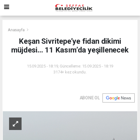
Anasayfa
Keşan Sivritepe’ye fidan dikimi
müjdesi... 11 Kasım’da yeşillenecek
15.09.2025 - 18:19, Güncelleme: 15.09.2025 - 18:19
3174+ kez okundu.
ABONE OL