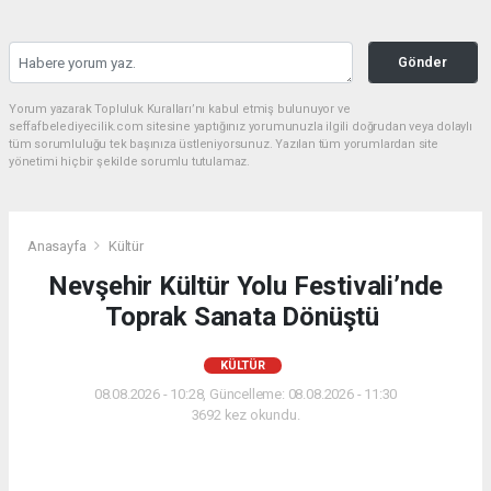
Gönder
Yorum yazarak Topluluk Kuralları’nı kabul etmiş bulunuyor ve
seffafbelediyecilik.com sitesine yaptığınız yorumunuzla ilgili doğrudan veya dolaylı
tüm sorumluluğu tek başınıza üstleniyorsunuz. Yazılan tüm yorumlardan site
yönetimi hiçbir şekilde sorumlu tutulamaz.
Anasayfa
Kültür
Nevşehir Kültür Yolu Festivali’nde
Toprak Sanata Dönüştü
KÜLTÜR
08.08.2026 - 10:28, Güncelleme: 08.08.2026 - 11:30
3692 kez okundu.