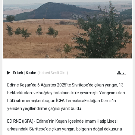
Erkek
|
Kadın
(Haberi Sesli Oku)
Edirne Keşan’da 6 Ağustos 2025’te Sivritepe’de çıkan yangın, 13
hektarlık alanı ve buğday tarlalarını küle çevirmişti. Yangının izleri
hâlâ silinmemişken bugün İGFA Temsilcisi Erdoğan Demir'in
yeniden yeşillendirme çağrısı yanıt buldu.
EDİRNE (İGFA) - Edirne'nin Keşan ilçesinde İmam Hatip Lisesi
arkasındaki Sivritepe’de çıkan yangın, bölgenin doğal dokusuna