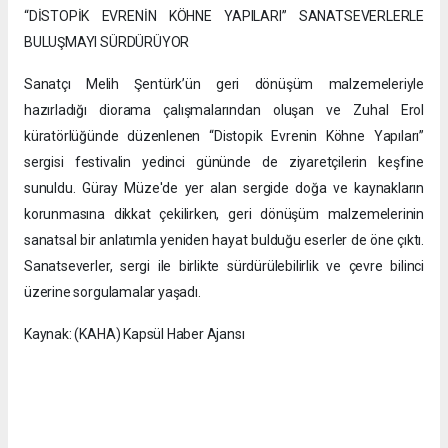
“DİSTOPİK EVRENİN KÖHNE YAPILARI” SANATSEVERLERLE
BULUŞMAYI SÜRDÜRÜYOR
Sanatçı Melih Şentürk’ün geri dönüşüm malzemeleriyle
hazırladığı diorama çalışmalarından oluşan ve Zuhal Erol
küratörlüğünde düzenlenen “Distopik Evrenin Köhne Yapıları”
sergisi festivalin yedinci gününde de ziyaretçilerin keşfine
sunuldu. Güray Müze'de yer alan sergide doğa ve kaynakların
korunmasına dikkat çekilirken, geri dönüşüm malzemelerinin
sanatsal bir anlatımla yeniden hayat bulduğu eserler de öne çıktı.
Sanatseverler, sergi ile birlikte sürdürülebilirlik ve çevre bilinci
üzerine sorgulamalar yaşadı.
Kaynak: (KAHA) Kapsül Haber Ajansı