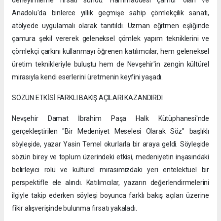
deneyimleme fırsatı sundu. Hammaddesi çamur olan ve
Anadolu'da binlerce yıllık geçmişe sahip çömlekçilik sanatı,
atölyede uygulamalı olarak tanıtıldı. Uzman eğitmen eşliğinde
çamura şekil vererek geleneksel çömlek yapım tekniklerini ve
çömlekçi çarkını kullanmayı öğrenen katılımcılar, hem geleneksel
üretim teknikleriyle buluştu hem de Nevşehir'in zengin kültürel
mirasıyla kendi eserlerini üretmenin keyfini yaşadı.
SÖZÜN ETKİSİ FARKLI BAKIŞ AÇILARI KAZANDIRDI
Nevşehir Damat İbrahim Paşa Halk Kütüphanesi'nde
gerçekleştirilen "Bir Medeniyet Meselesi Olarak Söz" başlıklı
söyleşide, yazar Yasin Temel okurlarla bir araya geldi. Söyleşide
sözün birey ve toplum üzerindeki etkisi, medeniyetin inşasındaki
belirleyici rolü ve kültürel mirasımızdaki yeri entelektüel bir
perspektifle ele alındı. Katılımcılar, yazarın değerlendirmelerini
ilgiyle takip ederken söyleşi boyunca farklı bakış açıları üzerine
fikir alışverişinde bulunma fırsatı yakaladı.