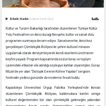
Erkek
|
Kadın
(Haberi Sesli Oku)
Kültür ve Turizm Bakanlığı tarafından düzenlenen Türkiye Kültür
Yolu Festivali’nin on ikinci durağı Nevşehir, kültür ve sanat dolu
programını sunmaya devam ediyor. Sanatseverler, ikinci kez
gerçekleşen Çömlekçilik Atölyesi ile şehrin kültürel mirasını
uygulamalı olarak deneyimleyerek kendi eserlerini üretmenin
keyfini yaşadı. Program kapsamında sözün birey ve toplum
üzerindeki etkisinin ele alındığı söyleşiye katılan ziyaretçiler, Güray
Müze’de yer alan “Distopik Evrenin Köhne Yapıları” sergisini
festivalin yedinci gününde de inceleme fırsatı buldu.
Kapadokya Üniversitesi Ürgüp Fabrika Yerleşkesi’nde ikincisi
düzenlenen Çömlekçilik Atölyesi, katılımcılara kentin simge
kültürel değerlerinden biri olan çömlekçilik geleneğini yakından