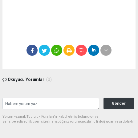
Okuyucu Yorumları
(0)
Gönder
Yorum yazarak Topluluk Kuralları’nı kabul etmiş bulunuyor ve
seffafbelediyecilik.com sitesine yaptığınız yorumunuzla ilgili doğrudan veya dolaylı
tüm sorumluluğu tek başınıza üstleniyorsunuz. Yazılan tüm yorumlardan site
yönetimi hiçbir şekilde sorumlu tutulamaz.