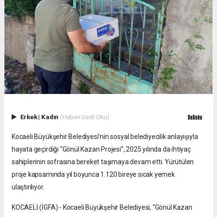
Erkek
|
Kadın
(Haberi Sesli Oku)
Kocaeli Büyükşehir Belediyesi’nin sosyal belediyecilik anlayışıyla
hayata geçirdiği “Gönül Kazan Projesi”, 2025 yılında da ihtiyaç
sahiplerinin sofrasına bereket taşımaya devam etti. Yürütülen
proje kapsamında yıl boyunca 1.120 bireye sıcak yemek
ulaştırılıyor.
KOCAELİ (İGFA) - Kocaeli Büyükşehir Belediyesi, “Gönül Kazan