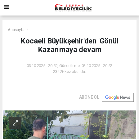
Anasayfa
Kocaeli Büyükşehir'den 'Gönül
Kazan'maya devam
03.10.2025 - 20:52, Güncelleme: 03.10.2025 - 20:52
2347+ kez okundu.
ABONE OL