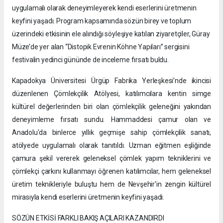
uygulamalı olarak deneyimleyerek kendi eserlerini üretmenin
keyfini yaşadı. Program kapsamında sözün birey ve toplum
üzerindeki etkisinin ele alındığı söyleşiye katılan ziyaretçiler, Güray
Müze’de yer alan “Distopik Evrenin Köhne Yapıları” sergisini
festivalin yedinci gününde de inceleme fırsatı buldu.
Kapadokya Üniversitesi Ürgüp Fabrika Yerleşkesi’nde ikincisi
düzenlenen Çömlekçilik Atölyesi, katılımcılara kentin simge
kültürel değerlerinden biri olan çömlekçilik geleneğini yakından
deneyimleme fırsatı sundu. Hammaddesi çamur olan ve
Anadolu'da binlerce yıllık geçmişe sahip çömlekçilik sanatı,
atölyede uygulamalı olarak tanıtıldı. Uzman eğitmen eşliğinde
çamura şekil vererek geleneksel çömlek yapım tekniklerini ve
çömlekçi çarkını kullanmayı öğrenen katılımcılar, hem geleneksel
üretim teknikleriyle buluştu hem de Nevşehir'in zengin kültürel
mirasıyla kendi eserlerini üretmenin keyfini yaşadı.
SÖZÜN ETKİSİ FARKLI BAKIŞ AÇILARI KAZANDIRDI