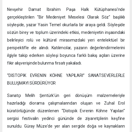
Nevşehir Damat İbrahim Paşa Halk Kütüphanesi'nde
gerçekleştirilen "Bir Medeniyet Meselesi Olarak Söz" başlıklı
söyleşide, yazar Yasin Temel okurlarla bir araya geldi. Söyleşide
sözün birey ve toplum üzerindeki etkisi, medeniyetin inşasındaki
belirleyici rolü ve kültürel mirasımızdaki yeri entelektüel bir
perspektifle ele alındı. Katılımcılar, yazarın değerlendirmelerini
ilgiyle takip ederken söyleşi boyunca farklı bakış açıları üzerine
fikir alışverişinde bulunma fırsatı yakaladı.
“DİSTOPİK EVRENİN KÖHNE YAPILARI” SANATSEVERLERLE
BULUŞMAYI SÜRDÜRÜYOR
Sanatçı Melih Şentürk’ün geri dönüşüm malzemeleriyle
hazırladığı diorama çalışmalarından oluşan ve Zuhal Erol
küratörlüğünde düzenlenen “Distopik Evrenin Köhne Yapıları”
sergisi festivalin yedinci gününde de ziyaretçilerin keşfine
sunuldu. Güray Müze'de yer alan sergide doğa ve kaynakların