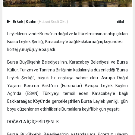
Erkek
|
Kadın
(Haberi Sesli Oku)
Leyleklerin izinde Bursa’nın doğal ve kültürel mirasına sahip çıkılan
Bursa Leylek Şenliği, Karacabey’e bağlı Eskikaraağaç köyündeki
kortej yürüyüşüyle başladı.
Bursa Büyükşehir Belediyesi’nin, Karacabey Belediyesi ve Bursa
Kültür, Turizm ve Tanıtma Birliği’nin katkılarıyla düzenlediği ‘Bursa
Leylek Şenliği’, büyük bir coşkuya sahne oldu. Avrupa Doğal
Yaşamı Koruma Vakfı’nın (Euronatur) Avrupa Leylek Köyleri
Ağı’nda (ESVN) Türkiye’yi temsil eden Karacabey’e bağlı
Eskikaraağaç Köyü’nde gerçekleştirilen Bursa Leylek Şenliği, gün
boyu düzenlenen etkinliklerle Bursalılara keyifli bir gün yaşattı.
DOĞAYLA İÇ İÇE BİR ŞENLİK
Bursa Büyükşehir Belediyesi’nin vatandaşlara ücretsiz ulaşım