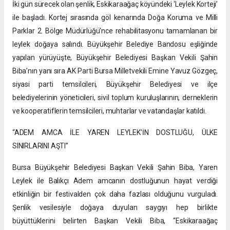
İki gün sürecek olan şenlik, Eskikaraağaç köyündeki ‘Leylek Korteji’
ile başladı. Kortej sırasında göl kenarında Doğa Koruma ve Milli
Parklar 2. Bölge Müdürlüğü'nce rehabilitasyonu tamamlanan bir
leylek doğaya salındı. Büyükşehir Belediye Bandosu eşliğinde
yapılan yürüyüşte, Büyükşehir Belediyesi Başkan Vekili Şahin
Biba’nın yanı sıra AK Parti Bursa Milletvekili Emine Yavuz Gözgeç,
siyasi parti temsilcileri, Büyükşehir Belediyesi ve ilçe
belediyelerinin yöneticileri, sivil toplum kuruluşlarının, derneklerin
ve kooperatiflerin temsilcileri, muhtarlar ve vatandaşlar katıldı.
“ADEM AMCA İLE YAREN LEYLEK’İN DOSTLUĞU, ÜLKE
SINIRLARINI AŞTI”
Bursa Büyükşehir Belediyesi Başkan Vekili Şahin Biba, Yaren
Leylek ile Balıkçı Adem amcanın dostluğunun hayat verdiği
etkinliğin bir festivalden çok daha fazlası olduğunu vurguladı.
Şenlik vesilesiyle doğaya duyulan saygıyı hep birlikte
büyüttüklerini belirten Başkan Vekili Biba, “Eskikaraağaç