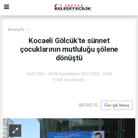
Anasayfa
Kocaeli Gölcük'te sünnet
çocuklarının mutluluğu şölene
dönüştü
24.07.2025 - 18:28, Güncelleme: 24.07.2025 - 18:28
5142+ kez okundu.
ABONE OL