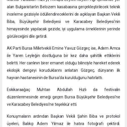
alan Bulgaristan’ın Belozem kasabasına gerçekleştirilecek teknik
inceleme gezisiyle ödüllendireceklerini de açıklayan Başkan Vekili
Biba, Büyükşehir Belediyesi ve Karacabey Belediyesi’nin
himayesinde yapılacak gezide, iyi uygulama örneklerinin yerinde
görüleceğini dile getirdi.
AK Parti Bursa Milletvekili Emine Yavuz Gözgeç ise, Adem Amca
ile Yaren Leyleğin dostluğuna bir kez daha şahitlik ettiklerini
belirtti. Her canlının birer emanet olduğu bilinciyle hareket ederek
ekolojik dengeyi koruduklarını anlatan Gözgeç, dünyanın ilk
hayvan hastanesinin de Bursa’da kurulduğunu hatırlattı.
Eskikaraağaç Muhtarı Abdullah Hızlı da festivalin
düzenlenmesinde emeği geçen Bursa Büyükşehir Belediyesi’ne
ve Karacabey Belediyesi’ne teşekkür etti.
Konuşmaların ardından Başkan Vekili Şahin Biba ve protokol
üyeleri, Balıkçı Adem Yılmaz ile hatıra fotoğrafı çektirdi.