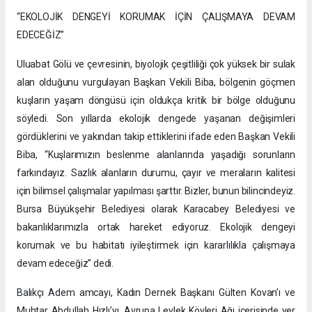
“EKOLOJİK DENGEYİ KORUMAK İÇİN ÇALIŞMAYA DEVAM
EDECEĞİZ”
Uluabat Gölü ve çevresinin, biyolojik çeşitliliği çok yüksek bir sulak
alan olduğunu vurgulayan Başkan Vekili Biba, bölgenin göçmen
kuşların yaşam döngüsü için oldukça kritik bir bölge olduğunu
söyledi. Son yıllarda ekolojik dengede yaşanan değişimleri
gördüklerini ve yakından takip ettiklerini ifade eden Başkan Vekili
Biba, “Kuşlarımızın beslenme alanlarında yaşadığı sorunların
farkındayız. Sazlık alanların durumu, çayır ve meraların kalitesi
için bilimsel çalışmalar yapılması şarttır. Bizler, bunun bilincindeyiz.
Bursa Büyükşehir Belediyesi olarak Karacabey Belediyesi ve
bakanlıklarımızla ortak hareket ediyoruz. Ekolojik dengeyi
korumak ve bu habitatı iyileştirmek için kararlılıkla çalışmaya
devam edeceğiz” dedi.
Balıkçı Adem amcayı, Kadın Dernek Başkanı Gülten Kovan’ı ve
Muhtar Abdullah Hızlı’yı, Avrupa Leylek Köyleri Ağı içerisinde yer