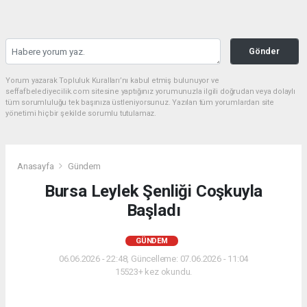
Gönder
Yorum yazarak Topluluk Kuralları’nı kabul etmiş bulunuyor ve
seffafbelediyecilik.com sitesine yaptığınız yorumunuzla ilgili doğrudan veya dolaylı
tüm sorumluluğu tek başınıza üstleniyorsunuz. Yazılan tüm yorumlardan site
yönetimi hiçbir şekilde sorumlu tutulamaz.
Anasayfa
Gündem
Bursa Leylek Şenliği Coşkuyla
Başladı
GÜNDEM
06.06.2026 - 22:48, Güncelleme: 07.06.2026 - 11:04
15523+ kez okundu.