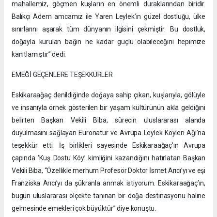
mahallemiz, göçmen kuşların en önemli duraklarından biridir.
Balıkçı Adem amcamız ile Yaren Leylek’in güzel dostluğu, ülke
sınırlarını aşarak tüm dünyanın ilgisini çekmiştir. Bu dostluk,
doğayla kurulan bağın ne kadar güçlü olabileceğini hepimize
kanıtlamıştır” dedi.
EMEĞİ GEÇENLERE TEŞEKKÜRLER
Eskikaraağaç denildiğinde doğaya sahip çıkan, kuşlarıyla, gölüyle
ve insanıyla örnek gösterilen bir yaşam kültürünün akla geldiğini
belirten Başkan Vekili Biba, sürecin uluslararası alanda
duyulmasını sağlayan Euronatur ve Avrupa Leylek Köyleri Ağı’na
teşekkür etti. İş birlikleri sayesinde Eskikaraağaç’ın Avrupa
çapında ‘Kuş Dostu Köy’ kimliğini kazandığını hatırlatan Başkan
Vekili Biba, “Özellikle merhum Profesör Doktor İsmet Arıcı’yı ve eşi
Franziska Arıcı’yı da şükranla anmak istiyorum. Eskikaraağaç’ın,
bugün uluslararası ölçekte tanınan bir doğa destinasyonu haline
gelmesinde emekleri çok büyüktür” diye konuştu.