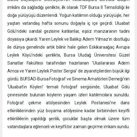
imkânı da sağladığı şenlikte, ilk olarak TDF Bursa İl Temsilciliği ile
doğa yürüyüşü düzenlendi. Yoğun katılımın olduğu yürüyüşle, her
yaştan vatandaş hafta sonunu doğayla iç içe geçirdi. Uluabat
Gölü’ndeki sandal gezisine katılanlar, eşsiz manzaranın tadını
doyasıya çıkardı. Yaren Leylek ve Balıkçı Adem Yılmaz’ın dostluğu
ile dünya genelinde artık bilinir hale gelen Eskikaraağaç Avrupa
Leylek Köyü’ndeki şenlikte, Bursa Uludağ Üniversitesi Güzel
Sanatlar Fakültesi tarafından hazırlanan ‘Uluslararası Adem
Amca ve Yaren Leylek Poster Sergisi’ de ziyaretçilerden büyük ilgi
gördü. BUFSAD-Bursa Fotoğraf ve Sinema Amatörleri Derneği’nin
‘Uluabat’ın Köyleri’ temalı fotoğraf sergisinde, Uluabat Gölü
çevresinde bulunan köylerin yaşam izleri katılımcılara sunuldu.
Fotoğraf çekme atölyesinden Leylek Postanesi’ne dans
etkinliklerinden yüz boyama atölyesine kadar birbirinden keyifli
etkinliklerin yapıldığı şenlik, çocuklar başta olmak üzere tüm
vatandaşlara eğlenceli ve keyifli bir zaman geçirme imkanı sundu.