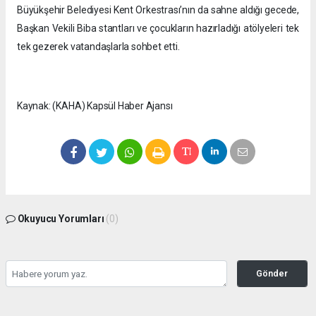
Büyükşehir Belediyesi Kent Orkestrası’nın da sahne aldığı gecede,
Başkan Vekili Biba stantları ve çocukların hazırladığı atölyeleri tek
tek gezerek vatandaşlarla sohbet etti.
Kaynak: (KAHA) Kapsül Haber Ajansı
Okuyucu Yorumları
(0)
Gönder
Yorum yazarak Topluluk Kuralları’nı kabul etmiş bulunuyor ve
seffafbelediyecilik.com sitesine yaptığınız yorumunuzla ilgili doğrudan veya dolaylı