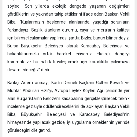
söyledi. Son yıllarda ekolojik dengede yaşanan değişimleri
gördüklerini ve yakından takip ettiklerini ifade eden Başkan Vekili
Biba, “Kuşlarımızın beslenme alanlarında yaşadığı sorunların
farkındayız. Sazlık alanların durumu, çayır ve meraların kalitesi
için bilimsel çalışmalar yapılması şarttır. Bizler, bunun bilincindeyiz.
Bursa Büyükşehir Belediyesi olarak Karacabey Belediyesi ve
bakanlıklarımızla ortak hareket ediyoruz. Ekolojik dengeyi
korumak ve bu habitatı iyileştirmek için kararlılıkla çalışmaya
devam edeceğiz” dedi.
Balıkçı Adem amcayı, Kadın Dernek Başkanı Gülten Kovan’ı ve
Muhtar Abdullah Hızlı’yı, Avrupa Leylek Köyleri Ağı içerisinde yer
alan Bulgaristan’ın Belozem kasabasına gerçekleştirilecek teknik
inceleme gezisiyle ödüllendireceklerini de açıklayan Başkan Vekili
Biba, Büyükşehir Belediyesi ve Karacabey Belediyesi’nin
himayesinde yapılacak gezide, iyi uygulama örneklerinin yerinde
görüleceğini dile getirdi.