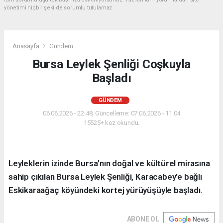
yönetimi hiçbir şekilde sorumlu tutulamaz.
Anasayfa
Gündem
Bursa Leylek Şenliği Coşkuyla
Başladı
GÜNDEM
06.06.2026 - 22:48, Güncelleme: 07.06.2026 - 11:04
15525+ kez okundu.
Leyleklerin izinde Bursa’nın doğal ve kültürel mirasına
sahip çıkılan Bursa Leylek Şenliği, Karacabey’e bağlı
Eskikaraağaç köyündeki kortej yürüyüşüyle başladı.
ABONE OL