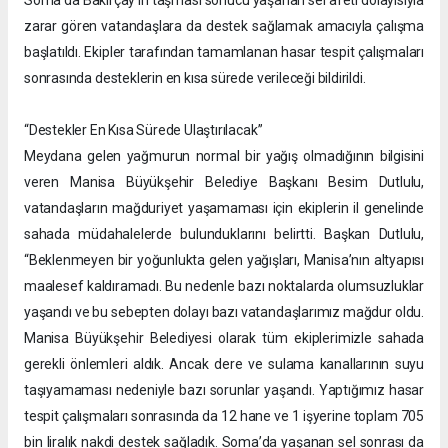
Soma’da Bakırçay’ın taşması sonucu yaşanan sel afeti dolayısıyla
zarar gören vatandaşlara da destek sağlamak amacıyla çalışma
başlatıldı. Ekipler tarafından tamamlanan hasar tespit çalışmaları
sonrasında desteklerin en kısa sürede verileceği bildirildi.
“Destekler En Kısa Sürede Ulaştırılacak”
Meydana gelen yağmurun normal bir yağış olmadığının bilgisini
veren Manisa Büyükşehir Belediye Başkanı Besim Dutlulu,
vatandaşların mağduriyet yaşamaması için ekiplerin il genelinde
sahada müdahalelerde bulunduklarını belirtti. Başkan Dutlulu,
“Beklenmeyen bir yoğunlukta gelen yağışları, Manisa’nın altyapısı
maalesef kaldıramadı. Bu nedenle bazı noktalarda olumsuzluklar
yaşandı ve bu sebepten dolayı bazı vatandaşlarımız mağdur oldu.
Manisa Büyükşehir Belediyesi olarak tüm ekiplerimizle sahada
gerekli önlemleri aldık. Ancak dere ve sulama kanallarının suyu
taşıyamaması nedeniyle bazı sorunlar yaşandı. Yaptığımız hasar
tespit çalışmaları sonrasında da 12 hane ve 1 işyerine toplam 705
bin liralık nakdi destek sağladık. Soma’da yaşanan sel sonrası da