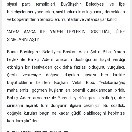
siyasi parti temsilcileri, Büyükşehir Belediyesi ve ilçe
belediyelerinin yöneticileri, sivil toplum kuruluşlarının, derneklerin
ve kooperatiflerin temsilcileri, muhtarlar ve vatandaşlar katıldı.
“ADEM AMCA İLE YAREN LEYLEK’İN DOSTLUĞU, ÜLKE
SINIRLARINI AŞTI”
Bursa Büyükşehir Belediyesi Başkan Vekili Şahin Biba, Yaren
Leylek ile Balıkçı Adem amcanın dostluğunun hayat verdiği
etkinliğin bir festivalden çok daha fazlası olduğunu vurguladı.
Şenlik vesilesiyle doğaya duyulan saygıyı hep birlikte
büyüttüklerini belirten Başkan Vekili Biba, “Eskikaraağaç
mahallemiz, göçmen kuşların en önemli duraklarından biridir.
Balıkçı Adem amcamız ile Yaren Leylek’in güzel dostluğu, ülke
sınırlarını aşarak tüm dünyanın ilgisini çekmiştir. Bu dostluk,
doğayla kurulan bağın ne kadar güçlü olabileceğini hepimize
kanıtlamıştır” dedi.