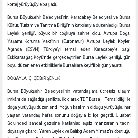
kortej yürüyüşüyle başladı.
Bursa Büyükşehir Belediyesi’nin, Karacabey Belediyesi ve Bursa
Kültür, Turizm ve Tanıtma Birliği’nin katkılarıyla düzenlediği ‘Bursa
Leylek Şenliği’, büyük bir coşkuya sahne oldu. Avrupa Doğal
Yaşamı Koruma Vakfı’nın (Euronatur) Avrupa Leylek Köyleri
Ağı’nda (ESVN) Türkiye’yi temsil eden Karacabey’e bağlı
Eskikaraağaç Köyü’nde gerçekleştirilen Bursa Leylek Şenliği, gün
boyu düzenlenen etkinliklerle Bursalılara keyifli bir gün yaşattı.
DOĞAYLA İÇ İÇE BİR ŞENLİK
Bursa Büyükşehir Belediyesi’nin vatandaşlara ücretsiz ulaşım
imkânı da sağladığı şenlikte, ilk olarak TDF Bursa İl Temsilciliği ile
doğa yürüyüşü düzenlendi. Yoğun katılımın olduğu yürüyüşle, her
yaştan vatandaş hafta sonunu doğayla iç içe geçirdi. Uluabat
Gölü’ndeki sandal gezisine katılanlar, eşsiz manzaranın tadını
doyasıya çıkardı. Yaren Leylek ve Balıkçı Adem Yılmaz’ın dostluğu