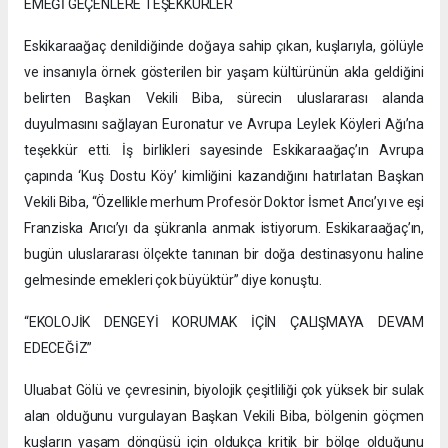
EMEĞİ GEÇENLERE TEŞEKKÜRLER
Eskikaraağaç denildiğinde doğaya sahip çıkan, kuşlarıyla, gölüyle
ve insanıyla örnek gösterilen bir yaşam kültürünün akla geldiğini
belirten Başkan Vekili Biba, sürecin uluslararası alanda
duyulmasını sağlayan Euronatur ve Avrupa Leylek Köyleri Ağı’na
teşekkür etti. İş birlikleri sayesinde Eskikaraağaç’ın Avrupa
çapında ‘Kuş Dostu Köy’ kimliğini kazandığını hatırlatan Başkan
Vekili Biba, “Özellikle merhum Profesör Doktor İsmet Arıcı’yı ve eşi
Franziska Arıcı’yı da şükranla anmak istiyorum. Eskikaraağaç’ın,
bugün uluslararası ölçekte tanınan bir doğa destinasyonu haline
gelmesinde emekleri çok büyüktür” diye konuştu.
“EKOLOJİK DENGEYİ KORUMAK İÇİN ÇALIŞMAYA DEVAM
EDECEĞİZ”
Uluabat Gölü ve çevresinin, biyolojik çeşitliliği çok yüksek bir sulak
alan olduğunu vurgulayan Başkan Vekili Biba, bölgenin göçmen
kuşların yaşam döngüsü için oldukça kritik bir bölge olduğunu