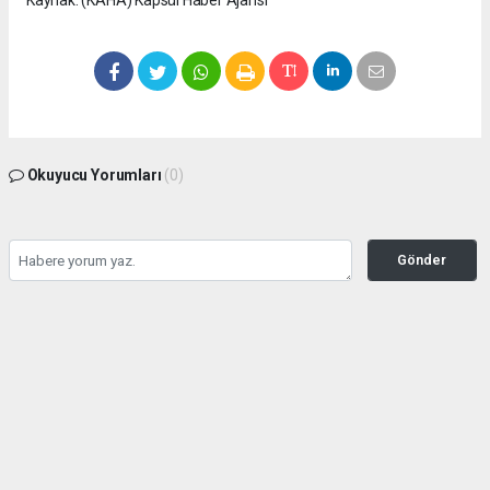
Okuyucu Yorumları
(0)
Gönder
Yorum yazarak Topluluk Kuralları’nı kabul etmiş bulunuyor ve
seffafbelediyecilik.com sitesine yaptığınız yorumunuzla ilgili doğrudan veya dolaylı
tüm sorumluluğu tek başınıza üstleniyorsunuz. Yazılan tüm yorumlardan site
yönetimi hiçbir şekilde sorumlu tutulamaz.
haber paketi
haber scripti
haber yazılımı