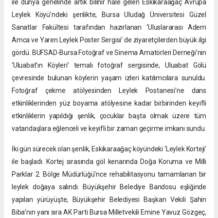
ile dünya genelinde artık bilinir hale gelen Eskikaraağaç Avrupa
Leylek Köyü’ndeki şenlikte, Bursa Uludağ Üniversitesi Güzel
Sanatlar Fakültesi tarafından hazırlanan ‘Uluslararası Adem
Amca ve Yaren Leylek Poster Sergisi’ de ziyaretçilerden büyük ilgi
gördü. BUFSAD-Bursa Fotoğraf ve Sinema Amatörleri Derneği’nin
‘Uluabat’ın Köyleri’ temalı fotoğraf sergisinde, Uluabat Gölü
çevresinde bulunan köylerin yaşam izleri katılımcılara sunuldu.
Fotoğraf çekme atölyesinden Leylek Postanesi’ne dans
etkinliklerinden yüz boyama atölyesine kadar birbirinden keyifli
etkinliklerin yapıldığı şenlik, çocuklar başta olmak üzere tüm
vatandaşlara eğlenceli ve keyifli bir zaman geçirme imkanı sundu.
İki gün sürecek olan şenlik, Eskikaraağaç köyündeki ‘Leylek Korteji’
ile başladı. Kortej sırasında göl kenarında Doğa Koruma ve Milli
Parklar 2. Bölge Müdürlüğü'nce rehabilitasyonu tamamlanan bir
leylek doğaya salındı. Büyükşehir Belediye Bandosu eşliğinde
yapılan yürüyüşte, Büyükşehir Belediyesi Başkan Vekili Şahin
Biba’nın yanı sıra AK Parti Bursa Milletvekili Emine Yavuz Gözgeç,