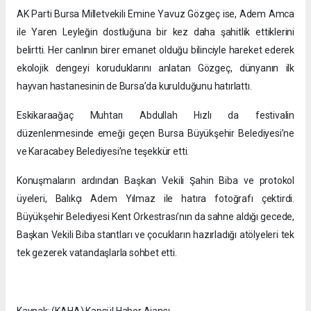
AK Parti Bursa Milletvekili Emine Yavuz Gözgeç ise, Adem Amca
ile Yaren Leyleğin dostluğuna bir kez daha şahitlik ettiklerini
belirtti. Her canlının birer emanet olduğu bilinciyle hareket ederek
ekolojik dengeyi koruduklarını anlatan Gözgeç, dünyanın ilk
hayvan hastanesinin de Bursa’da kurulduğunu hatırlattı.
Eskikaraağaç Muhtarı Abdullah Hızlı da festivalin
düzenlenmesinde emeği geçen Bursa Büyükşehir Belediyesi’ne
ve Karacabey Belediyesi’ne teşekkür etti.
Konuşmaların ardından Başkan Vekili Şahin Biba ve protokol
üyeleri, Balıkçı Adem Yılmaz ile hatıra fotoğrafı çektirdi.
Büyükşehir Belediyesi Kent Orkestrası’nın da sahne aldığı gecede,
Başkan Vekili Biba stantları ve çocukların hazırladığı atölyeleri tek
tek gezerek vatandaşlarla sohbet etti.
Kaynak: (KAHA) Kapsül Haber Ajansı