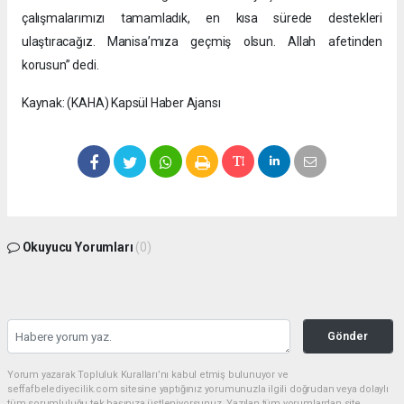
çalışmalarımızı tamamladık, en kısa sürede destekleri
ulaştıracağız. Manisa’mıza geçmiş olsun. Allah afetinden
korusun” dedi.
Kaynak: (KAHA) Kapsül Haber Ajansı
Okuyucu Yorumları
(0)
Gönder
Yorum yazarak Topluluk Kuralları’nı kabul etmiş bulunuyor ve
seffafbelediyecilik.com sitesine yaptığınız yorumunuzla ilgili doğrudan veya dolaylı
tüm sorumluluğu tek başınıza üstleniyorsunuz. Yazılan tüm yorumlardan site