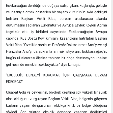
Eskikaraağaç denildiğinde doğaya sahip çıkan, kuşlarıyla, gölüyle
ve insanıyla örnek gösterilen bir yaşam kültürünün akla geldiğini
belirten Başkan Vekili Biba, sürecin uluslararası alanda
duyulmasını sağlayan Euronatur ve Avrupa Leylek Köyleri Ağı’na
teşekkür etti. İş birlikleri sayesinde Eskikaraağaç’ın Avrupa
çapında ‘Kuş Dostu Köy’ kimliğini kazandığını hatırlatan Başkan
Vekili Biba, “Özellikle merhum Profesör Doktor İsmet Arıcı’yı ve eşi
Franziska Arıcı’yı da şükranla anmak istiyorum. Eskikaraağaç’ın,
bugün uluslararası ölçekte tanınan bir doğa destinasyonu haline
gelmesinde emekleri çok büyüktür” diye konuştu.
“EKOLOJİK DENGEYİ KORUMAK İÇİN ÇALIŞMAYA DEVAM
EDECEĞİZ”
Uluabat Gölü ve çevresinin, biyolojik çeşitliliği çok yüksek bir sulak
alan olduğunu vurgulayan Başkan Vekili Biba, bölgenin göçmen
kuşların yaşam döngüsü için oldukça kritik bir bölge olduğunu
söyledi. Son yıllarda ekolojik dengede yaşanan değişimleri