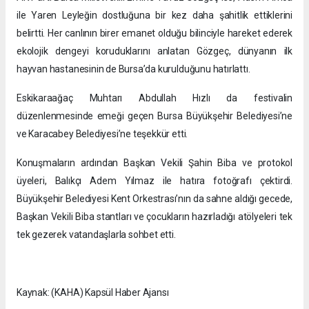
ile Yaren Leyleğin dostluğuna bir kez daha şahitlik ettiklerini
belirtti. Her canlının birer emanet olduğu bilinciyle hareket ederek
ekolojik dengeyi koruduklarını anlatan Gözgeç, dünyanın ilk
hayvan hastanesinin de Bursa’da kurulduğunu hatırlattı.
Eskikaraağaç Muhtarı Abdullah Hızlı da festivalin
düzenlenmesinde emeği geçen Bursa Büyükşehir Belediyesi’ne
ve Karacabey Belediyesi’ne teşekkür etti.
Konuşmaların ardından Başkan Vekili Şahin Biba ve protokol
üyeleri, Balıkçı Adem Yılmaz ile hatıra fotoğrafı çektirdi.
Büyükşehir Belediyesi Kent Orkestrası’nın da sahne aldığı gecede,
Başkan Vekili Biba stantları ve çocukların hazırladığı atölyeleri tek
tek gezerek vatandaşlarla sohbet etti.
Kaynak: (KAHA) Kapsül Haber Ajansı