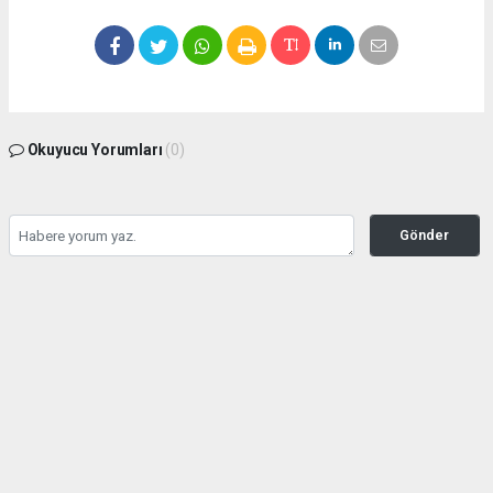
Okuyucu Yorumları
(0)
Gönder
Yorum yazarak Topluluk Kuralları’nı kabul etmiş bulunuyor ve
seffafbelediyecilik.com sitesine yaptığınız yorumunuzla ilgili doğrudan veya dolaylı
tüm sorumluluğu tek başınıza üstleniyorsunuz. Yazılan tüm yorumlardan site
yönetimi hiçbir şekilde sorumlu tutulamaz.
haber paketi
haber scripti
haber yazılımı
Tüm hakları saklı tutulmaktadır.Copyright 2026©