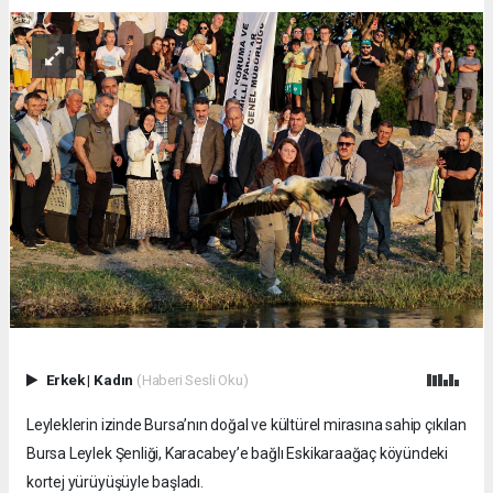
Erkek
|
Kadın
(Haberi Sesli Oku)
Leyleklerin izinde Bursa’nın doğal ve kültürel mirasına sahip çıkılan
Bursa Leylek Şenliği, Karacabey’e bağlı Eskikaraağaç köyündeki
kortej yürüyüşüyle başladı.