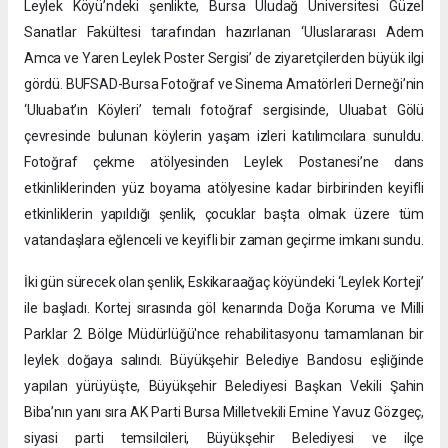
Leylek Köyü’ndeki şenlikte, Bursa Uludağ Üniversitesi Güzel
Sanatlar Fakültesi tarafından hazırlanan ‘Uluslararası Adem
Amca ve Yaren Leylek Poster Sergisi’ de ziyaretçilerden büyük ilgi
gördü. BUFSAD-Bursa Fotoğraf ve Sinema Amatörleri Derneği’nin
‘Uluabat’ın Köyleri’ temalı fotoğraf sergisinde, Uluabat Gölü
çevresinde bulunan köylerin yaşam izleri katılımcılara sunuldu.
Fotoğraf çekme atölyesinden Leylek Postanesi’ne dans
etkinliklerinden yüz boyama atölyesine kadar birbirinden keyifli
etkinliklerin yapıldığı şenlik, çocuklar başta olmak üzere tüm
vatandaşlara eğlenceli ve keyifli bir zaman geçirme imkanı sundu.
İki gün sürecek olan şenlik, Eskikaraağaç köyündeki ‘Leylek Korteji’
ile başladı. Kortej sırasında göl kenarında Doğa Koruma ve Milli
Parklar 2. Bölge Müdürlüğü'nce rehabilitasyonu tamamlanan bir
leylek doğaya salındı. Büyükşehir Belediye Bandosu eşliğinde
yapılan yürüyüşte, Büyükşehir Belediyesi Başkan Vekili Şahin
Biba’nın yanı sıra AK Parti Bursa Milletvekili Emine Yavuz Gözgeç,
siyasi parti temsilcileri, Büyükşehir Belediyesi ve ilçe