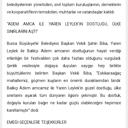
belediyelerinin yöneticileri, sivil toplum kuruluşlarının, derneklerin
ve kooperatiflerin temsilcileri, muhtarlar ve vatandaşlar katıldı.
“ADEM AMCA İLE YAREN LEYLEK’İN DOSTLUĞU, ÜLKE
SINIRLARINI AŞTI”
Bursa Büyükşehir Belediyesi Başkan Vekili Şahin Biba, Yaren
Leylek ile Balıkçı Adem amcanın dostluğunun hayat verdiği
etkinliğin bir festivalden çok daha fazlası olduğunu vurguladı.
Şenlik vesilesiyle doğaya duyulan saygıyı hep birlikte
büyüttüklerini belirten Başkan Vekili Biba, “Eskikaraağaç
mahallemiz, göçmen kuşların en önemli duraklarından biridir.
Balıkçı Adem amcamız ile Yaren Leylek’in güzel dostluğu, ülke
sınırlarını aşarak tüm dünyanın ilgisini çekmiştir. Bu dostluk,
doğayla kurulan bağın ne kadar güçlü olabileceğini hepimize
kanıtlamıştır” dedi.
EMEĞİ GEÇENLERE TEŞEKKÜRLER