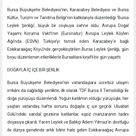
Bursa Büyükşehir Belediyesi’nin, Karacabey Belediyesi ve Bursa
Kültür, Turizm ve Tanıtma Birliği’nin katkılarıyla düzenlediği ‘Bursa
Leylek Şenliği’, büyük bir coşkuya sahne oldu. Avrupa Doğal
Yaşamı Koruma Vakfı’nın (Euronatur) Avrupa Leylek Köyleri
Ağı’nda (ESVN) Türkiye’yi temsil eden Karacabey’e bağlı
Eskikaraağaç Köyü’nde gerçekleştirilen Bursa Leylek Şenliği, gün
boyu düzenlenen etkinliklerle Bursalılara keyifli bir gün yaşattı.
DOĞAYLA İÇ İÇE BİR ŞENLİK
Bursa Büyükşehir Belediyesi’nin vatandaşlara ücretsiz ulaşım
imkânı da sağladığı şenlikte, ilk olarak TDF Bursa İl Temsilciliği ile
doğa yürüyüşü düzenlendi. Yoğun katılımın olduğu yürüyüşle, her
yaştan vatandaş hafta sonunu doğayla iç içe geçirdi. Uluabat
Gölü’ndeki sandal gezisine katılanlar, eşsiz manzaranın tadını
doyasıya çıkardı. Yaren Leylek ve Balıkçı Adem Yılmaz’ın dostluğu
ile dünya genelinde artık bilinir hale gelen Eskikaraağaç Avrupa