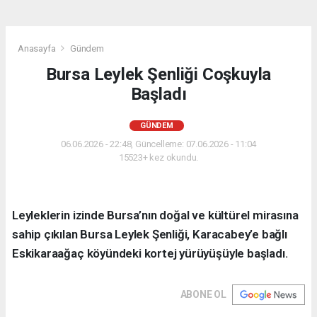
Anasayfa
Gündem
Bursa Leylek Şenliği Coşkuyla
Başladı
GÜNDEM
06.06.2026 - 22:48, Güncelleme: 07.06.2026 - 11:04
15523+ kez okundu.
Leyleklerin izinde Bursa’nın doğal ve kültürel mirasına
sahip çıkılan Bursa Leylek Şenliği, Karacabey’e bağlı
Eskikaraağaç köyündeki kortej yürüyüşüyle başladı.
ABONE OL