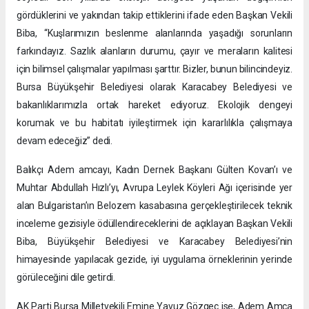
gördüklerini ve yakından takip ettiklerini ifade eden Başkan Vekili
Biba, “Kuşlarımızın beslenme alanlarında yaşadığı sorunların
farkındayız. Sazlık alanların durumu, çayır ve meraların kalitesi
için bilimsel çalışmalar yapılması şarttır. Bizler, bunun bilincindeyiz.
Bursa Büyükşehir Belediyesi olarak Karacabey Belediyesi ve
bakanlıklarımızla ortak hareket ediyoruz. Ekolojik dengeyi
korumak ve bu habitatı iyileştirmek için kararlılıkla çalışmaya
devam edeceğiz” dedi.
Balıkçı Adem amcayı, Kadın Dernek Başkanı Gülten Kovan’ı ve
Muhtar Abdullah Hızlı’yı, Avrupa Leylek Köyleri Ağı içerisinde yer
alan Bulgaristan’ın Belozem kasabasına gerçekleştirilecek teknik
inceleme gezisiyle ödüllendireceklerini de açıklayan Başkan Vekili
Biba, Büyükşehir Belediyesi ve Karacabey Belediyesi’nin
himayesinde yapılacak gezide, iyi uygulama örneklerinin yerinde
görüleceğini dile getirdi.
AK Parti Bursa Milletvekili Emine Yavuz Gözgeç ise, Adem Amca