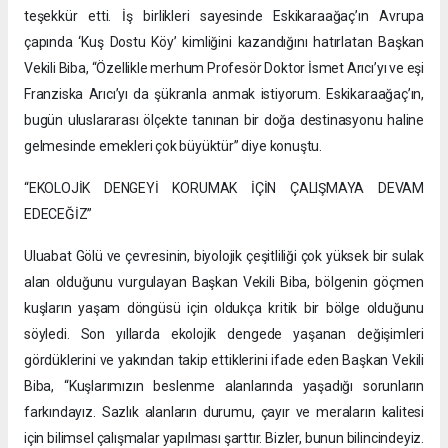
teşekkür etti. İş birlikleri sayesinde Eskikaraağaç’ın Avrupa
çapında ‘Kuş Dostu Köy’ kimliğini kazandığını hatırlatan Başkan
Vekili Biba, “Özellikle merhum Profesör Doktor İsmet Arıcı’yı ve eşi
Franziska Arıcı’yı da şükranla anmak istiyorum. Eskikaraağaç’ın,
bugün uluslararası ölçekte tanınan bir doğa destinasyonu haline
gelmesinde emekleri çok büyüktür” diye konuştu.
“EKOLOJİK DENGEYİ KORUMAK İÇİN ÇALIŞMAYA DEVAM
EDECEĞİZ”
Uluabat Gölü ve çevresinin, biyolojik çeşitliliği çok yüksek bir sulak
alan olduğunu vurgulayan Başkan Vekili Biba, bölgenin göçmen
kuşların yaşam döngüsü için oldukça kritik bir bölge olduğunu
söyledi. Son yıllarda ekolojik dengede yaşanan değişimleri
gördüklerini ve yakından takip ettiklerini ifade eden Başkan Vekili
Biba, “Kuşlarımızın beslenme alanlarında yaşadığı sorunların
farkındayız. Sazlık alanların durumu, çayır ve meraların kalitesi
için bilimsel çalışmalar yapılması şarttır. Bizler, bunun bilincindeyiz.