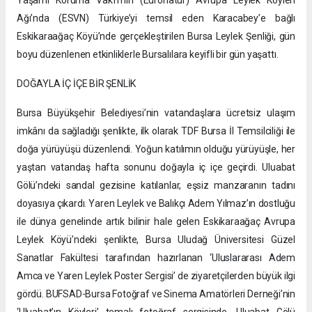
Ağı’nda (ESVN) Türkiye’yi temsil eden Karacabey’e bağlı
Eskikaraağaç Köyü’nde gerçekleştirilen Bursa Leylek Şenliği, gün
boyu düzenlenen etkinliklerle Bursalılara keyifli bir gün yaşattı.
DOĞAYLA İÇ İÇE BİR ŞENLİK
Bursa Büyükşehir Belediyesi’nin vatandaşlara ücretsiz ulaşım
imkânı da sağladığı şenlikte, ilk olarak TDF Bursa İl Temsilciliği ile
doğa yürüyüşü düzenlendi. Yoğun katılımın olduğu yürüyüşle, her
yaştan vatandaş hafta sonunu doğayla iç içe geçirdi. Uluabat
Gölü’ndeki sandal gezisine katılanlar, eşsiz manzaranın tadını
doyasıya çıkardı. Yaren Leylek ve Balıkçı Adem Yılmaz’ın dostluğu
ile dünya genelinde artık bilinir hale gelen Eskikaraağaç Avrupa
Leylek Köyü’ndeki şenlikte, Bursa Uludağ Üniversitesi Güzel
Sanatlar Fakültesi tarafından hazırlanan ‘Uluslararası Adem
Amca ve Yaren Leylek Poster Sergisi’ de ziyaretçilerden büyük ilgi
gördü. BUFSAD-Bursa Fotoğraf ve Sinema Amatörleri Derneği’nin
‘Uluabat’ın Köyleri’ temalı fotoğraf sergisinde, Uluabat Gölü