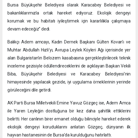
Bursa Büyükşehir Belediyesi olarak Karacabey Belediyesi ve
bakanlıklarımızla ortak hareket ediyoruz. Ekolojik dengeyi
korumak ve bu habitatı iyileştirmek için kararlılıkla çalışmaya
devam edeceğiz” dedi.
Balıkçı Adem amcayı, Kadın Dernek Başkanı Gülten Kovan’ı ve
Muhtar Abdullah Hızlı’yı, Avrupa Leylek Köyleri Ağı içerisinde yer
alan Bulgaristan’ın Belozem kasabasına gerçekleştirilecek teknik
inceleme gezisiyle ödüllendireceklerini de açıklayan Başkan Vekili
Biba, Büyükşehir Belediyesi ve Karacabey Belediyesi’nin
himayesinde yapılacak gezide, iyi uygulama örneklerinin yerinde
görüleceğini dile getirdi.
AK Parti Bursa Milletvekili Emine Yavuz Gözgeç ise, Adem Amca
ile Yaren Leyleğin dostluğuna bir kez daha şahitlik ettiklerini
belirtti. Her canlının birer emanet olduğu bilinciyle hareket ederek
ekolojik dengeyi koruduklarını anlatan Gözgeç, dünyanın ilk
hayvan hastanesinin de Bursa’da kurulduğunu hatırlattı.