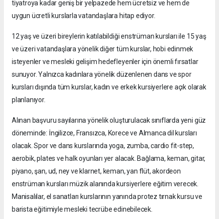
tiyatroya kadar geniş bir yelpazede hem ücretsiz ve hem de
uygun ücretli kurslarla vatandaşlara hitap ediyor.
12 yaş ve üzeri bireylerin katılabildiği enstrüman kursları ile 15 yaş
ve üzeri vatandaşlara yönelik diğer tüm kurslar, hobi edinmek
isteyenler ve mesleki gelişim hedefleyenler için önemli fırsatlar
sunuyor. Yalnızca kadınlara yönelik düzenlenen dans ve spor
kursları dışında tüm kurslar, kadın ve erkek kursiyerlere açık olarak
planlanıyor.
Alınan başvuru sayılarına yönelik oluşturulacak sınıflarda yeni güz
döneminde: İngilizce, Fransızca, Korece ve Almanca dil kursları
olacak. Spor ve dans kurslarında yoga, zumba, cardio fit-step,
aerobik, plates ve halk oyunları yer alacak. Bağlama, keman, gitar,
piyano, şan, ud, ney ve klarnet, keman, yan flüt, akordeon
enstrüman kursları müzik alanında kursiyerlere eğitim verecek.
Manisalılar, el sanatları kurslarının yanında protez tırnak kursu ve
barista eğitimiyle mesleki tecrübe edinebilecek.