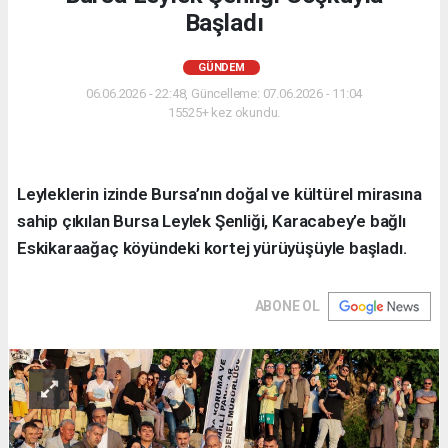
Başladı
GÜNDEM
06.06.2026 - 22:48, Güncelleme: 07.06.2026 - 11:04
15525+ kez okundu.
Leyleklerin izinde Bursa’nın doğal ve kültürel mirasına
sahip çıkılan Bursa Leylek Şenliği, Karacabey’e bağlı
Eskikaraağaç köyündeki kortej yürüyüşüyle başladı.
ABONE OL