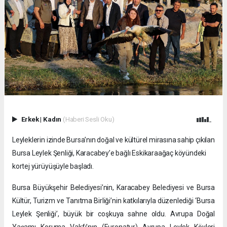
Erkek
|
Kadın
(Haberi Sesli Oku)
Leyleklerin izinde Bursa’nın doğal ve kültürel mirasına sahip çıkılan
Bursa Leylek Şenliği, Karacabey’e bağlı Eskikaraağaç köyündeki
kortej yürüyüşüyle başladı.
Bursa Büyükşehir Belediyesi’nin, Karacabey Belediyesi ve Bursa
Kültür, Turizm ve Tanıtma Birliği’nin katkılarıyla düzenlediği ‘Bursa
Leylek Şenliği’, büyük bir coşkuya sahne oldu. Avrupa Doğal
Yaşamı Koruma Vakfı’nın (Euronatur) Avrupa Leylek Köyleri