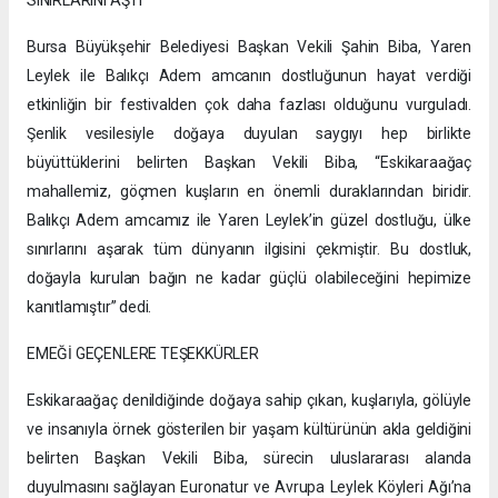
Bursa Büyükşehir Belediyesi Başkan Vekili Şahin Biba, Yaren
Leylek ile Balıkçı Adem amcanın dostluğunun hayat verdiği
etkinliğin bir festivalden çok daha fazlası olduğunu vurguladı.
Şenlik vesilesiyle doğaya duyulan saygıyı hep birlikte
büyüttüklerini belirten Başkan Vekili Biba, “Eskikaraağaç
mahallemiz, göçmen kuşların en önemli duraklarından biridir.
Balıkçı Adem amcamız ile Yaren Leylek’in güzel dostluğu, ülke
sınırlarını aşarak tüm dünyanın ilgisini çekmiştir. Bu dostluk,
doğayla kurulan bağın ne kadar güçlü olabileceğini hepimize
kanıtlamıştır” dedi.
EMEĞİ GEÇENLERE TEŞEKKÜRLER
Eskikaraağaç denildiğinde doğaya sahip çıkan, kuşlarıyla, gölüyle
ve insanıyla örnek gösterilen bir yaşam kültürünün akla geldiğini
belirten Başkan Vekili Biba, sürecin uluslararası alanda
duyulmasını sağlayan Euronatur ve Avrupa Leylek Köyleri Ağı’na