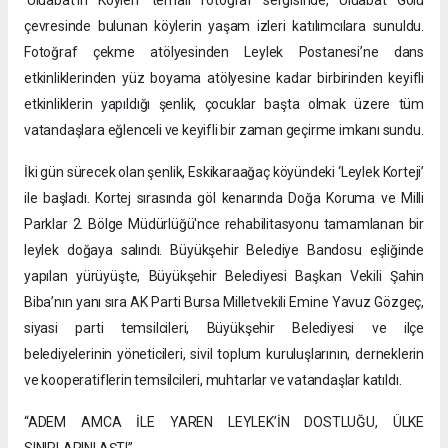
çevresinde bulunan köylerin yaşam izleri katılımcılara sunuldu.
Fotoğraf çekme atölyesinden Leylek Postanesi’ne dans
etkinliklerinden yüz boyama atölyesine kadar birbirinden keyifli
etkinliklerin yapıldığı şenlik, çocuklar başta olmak üzere tüm
vatandaşlara eğlenceli ve keyifli bir zaman geçirme imkanı sundu.
İki gün sürecek olan şenlik, Eskikaraağaç köyündeki ‘Leylek Korteji’
ile başladı. Kortej sırasında göl kenarında Doğa Koruma ve Milli
Parklar 2. Bölge Müdürlüğü'nce rehabilitasyonu tamamlanan bir
leylek doğaya salındı. Büyükşehir Belediye Bandosu eşliğinde
yapılan yürüyüşte, Büyükşehir Belediyesi Başkan Vekili Şahin
Biba’nın yanı sıra AK Parti Bursa Milletvekili Emine Yavuz Gözgeç,
siyasi parti temsilcileri, Büyükşehir Belediyesi ve ilçe
belediyelerinin yöneticileri, sivil toplum kuruluşlarının, derneklerin
ve kooperatiflerin temsilcileri, muhtarlar ve vatandaşlar katıldı.
“ADEM AMCA İLE YAREN LEYLEK’İN DOSTLUĞU, ÜLKE
SINIRLARINI AŞTI”