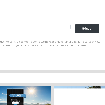
Gönder
uyor ve seffafbelediyecilik.com sitesine yaptığınız yorumunuzla ilgili doğrudan veya
. Yazılan tüm yorumlardan site yönetimi hiçbir şekilde sorumlu tutulamaz.