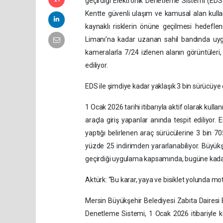
geçirdiği Elektronik Denetleme Sistemi (EDS) i
Kentte güvenli ulaşım ve kamusal alan kull
kaynaklı risklerin önüne geçilmesi hedeflen
Limanı’na kadar uzanan sahil bandında uyg
kameralarla 7/24 izlenen alanın görüntüleri
ediliyor.
EDS ile şimdiye kadar yaklaşık 3 bin sürücüye
1 Ocak 2026 tarihi itibarıyla aktif olarak kul
araçla giriş yapanlar anında tespit ediliyor
yaptığı belirlenen araç sürücülerine 3 bin 705
yüzde 25 indirimden yararlanabiliyor. Büyükş
geçirdiği uygulama kapsamında, bugüne kadar 
Aktürk: “Bu karar, yaya ve bisiklet yolunda mot
Mersin Büyükşehir Belediyesi Zabıta Dairesi
Denetleme Sistemi, 1 Ocak 2026 itibariyle k