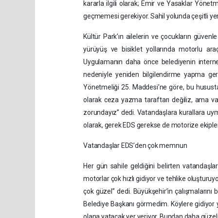
kararla ilgili olarak; Emir ve Yasaklar Yönetme
geçmemesi gerekiyor. Sahil yolunda çeşitli yerle
Kültür Park’ın ailelerin ve çocukların güven
yürüyüş ve bisiklet yollarında motorlu araç
Uygulamanın daha önce belediyenin internet 
nedeniyle yeniden bilgilendirme yapma ger
Yönetmeliği 25. Maddesi’ne göre, bu hususta 
olarak ceza yazma taraftarı değiliz, ama vat
zorundayız” dedi. Vatandaşlara kurallara uym
olarak, gerek EDS gerekse de motorize ekiple
Vatandaşlar EDS’den çok memnun
Her gün sahile geldiğini belirten vatandaşla
motorlar çok hızlı gidiyor ve tehlike oluşturuy
çok güzel” dedi. Büyükşehir’in çalışmalarını b
Belediye Başkanı görmedim. Köylere gidiyor yo
olana yatacak yer veriyor. Bundan daha güzel