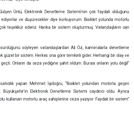
en Gülşen Ünlü, Elektronik Denetleme Sistemi’nin çok faydalı olduğunu
z ediyorlar ve düşürecekler diye korkuyorum. Bisiklet yolunda motorlu
çok teşekkür ederiz. Harika bir sistem oluşturmuş. Vatandaşların can
t sürdüğünü söyleyen vatandaşlardan Ali Öz, kameralarla denetleme
ok güzel bir sistem. Herkes ona göre temkinli gider. Herhangi bir olay ve
eçti. Onların da ceza yediğine şahit oldum. Burası onların yolu değil”
atıcılık yapan Mehmet İşidoğru, “Bisiklet yolundan motorla geçen
 Büyükşehir’in Elektronik Denetleme Sistemi caydırıcı oldu. Ayrıca
olu kullanan motorlu araç sahiplerine ceza yazıyor. Faydalı bir sistem”