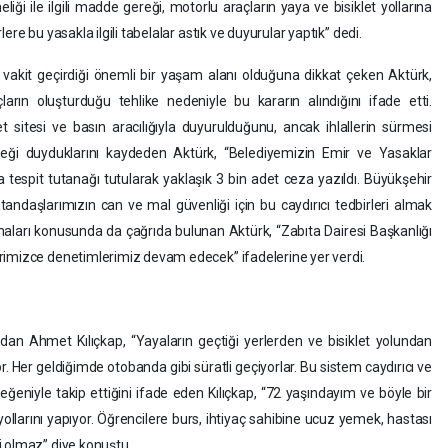
liği ile ilgili madde gereği, motorlu araçların yaya ve bisiklet yollarına
re bu yasakla ilgili tabelalar astık ve duyurular yaptık” dedi.
le vakit geçirdiği önemli bir yaşam alanı olduğuna dikkat çeken Aktürk,
ların oluşturduğu tehlike nedeniyle bu kararın alındığını ifade etti.
sitesi ve basın aracılığıyla duyurulduğunu, ancak ihlallerin sürmesi
eği duyduklarını kaydeden Aktürk, “Belediyemizin Emir ve Yasaklar
tespit tutanağı tutularak yaklaşık 3 bin adet ceza yazıldı. Büyükşehir
andaşlarımızın can ve mal güvenliği için bu caydırıcı tedbirleri almak
aları konusunda da çağrıda bulunan Aktürk, “Zabıta Dairesi Başkanlığı
rimizce denetimlerimiz devam edecek” ifadelerine yer verdi.
rdan Ahmet Kılıçkap, “Yayaların geçtiği yerlerden ve bisiklet yolundan
or. Her geldiğimde otobanda gibi süratli geçiyorlar. Bu sistem caydırıcı ve
eğeniyle takip ettiğini ifade eden Kılıçkap, “72 yaşındayım ve böyle bir
llarını yapıyor. Öğrencilere burs, ihtiyaç sahibine ucuz yemek, hastası
i olmaz” diye konuştu.