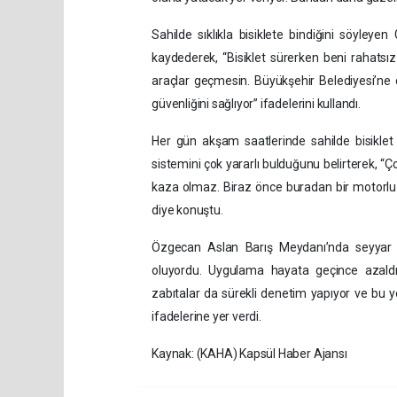
Sahilde sıklıkla bisiklete bindiğini söyley
kaydederek, “Bisiklet sürerken beni rahatsı
araçlar geçmesin. Büyükşehir Belediyesi’ne 
güvenliğini sağlıyor” ifadelerini kullandı.
Her gün akşam saatlerinde sahilde bisikle
sistemini çok yararlı bulduğunu belirterek, “Ç
kaza olmaz. Biraz önce buradan bir motorlu g
diye konuştu.
Özgecan Aslan Barış Meydanı’nda seyyar s
oluyordu. Uygulama hayata geçince azaldı.
zabıtalar da sürekli denetim yapıyor ve bu y
ifadelerine yer verdi.
Kaynak: (KAHA) Kapsül Haber Ajansı