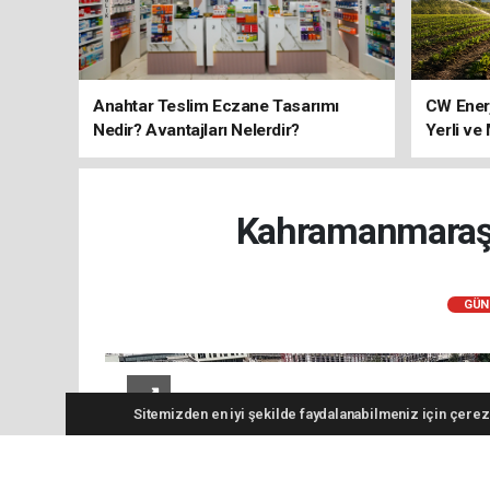
Anahtar Teslim Eczane Tasarımı
CW Ener
Nedir? Avantajları Nelerdir?
Yerli ve
Kahramanmaraş'a
GÜN
Sitemizden en iyi şekilde faydalanabilmeniz için çerezl