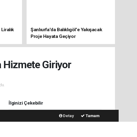
Liralık
Şanlıurfa'da Balıklıgöl'e Yakışacak
Proje Hayata Geçiyor
 Hizmete Giriyor
du.
İlginizi Çekebilir
Detay
Tamam
Kocaeli’de “Süt Otu” Hasadı
Başladı