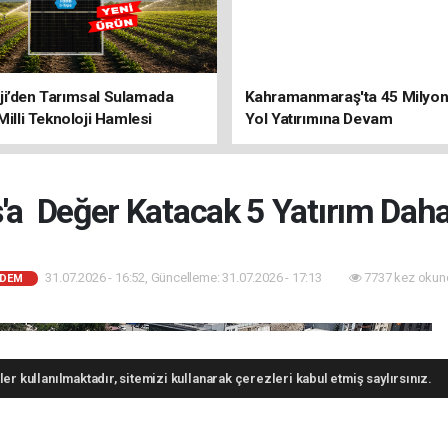
ji’den Tarımsal Sulamada
Kahramanmaraş'ta 45 Milyon 
 Milli Teknoloji Hamlesi
Yol Yatırımına Devam
 Değer Katacak 5 Yatırım Daha
31.07.2026 - 16:52, Güncelleme: 31.07.2026 - 17:13
7737 kez okun
DEM
er kullanılmaktadır, sitemizi kullanarak çerezleri kabul etmiş saylırsınız.