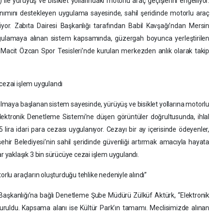
le yürüyüş ve bisiklet yollarındaki motorlu araç geçişlerini engelliyor.
anımını destekleyen uygulama sayesinde, sahil şeridinde motorlu araç
iyor. Zabıta Dairesi Başkanlığı tarafından Babil Kavşağı’ndan Mersin
ulamaya alınan sistem kapsamında, güzergah boyunca yerleştirilen
, Macit Özcan Spor Tesisleri’nde kurulan merkezden anlık olarak takip
 cezai işlem uygulandı
lanılmaya başlanan sistem sayesinde, yürüyüş ve bisiklet yollarına motorlu
. Elektronik Denetleme Sistemi’ne düşen görüntüler doğrultusunda, ihlal
 lira idari para cezası uygulanıyor. Cezayı bir ay içerisinde ödeyenler,
ehir Belediyesi’nin sahil şeridinde güvenliği artırmak amacıyla hayata
yaklaşık 3 bin sürücüye cezai işlem uygulandı.
orlu araçların oluşturduğu tehlike nedeniyle alındı”
 Başkanlığı’na bağlı Denetleme Şube Müdürü Zülküf Aktürk, “Elektronik
uruldu. Kapsama alanı ise Kültür Park’ın tamamı. Meclisimizde alınan