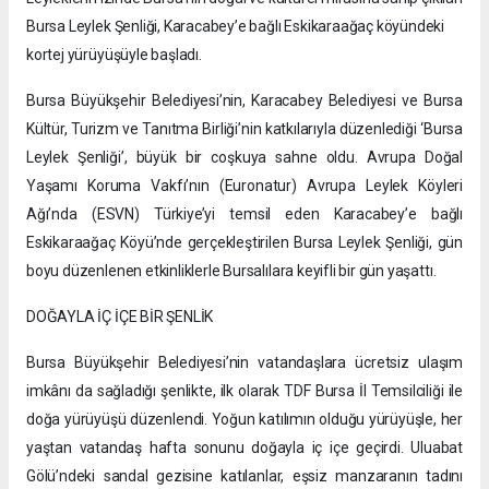
Bursa Leylek Şenliği, Karacabey’e bağlı Eskikaraağaç köyündeki
kortej yürüyüşüyle başladı.
Bursa Büyükşehir Belediyesi’nin, Karacabey Belediyesi ve Bursa
Kültür, Turizm ve Tanıtma Birliği’nin katkılarıyla düzenlediği ‘Bursa
Leylek Şenliği’, büyük bir coşkuya sahne oldu. Avrupa Doğal
Yaşamı Koruma Vakfı’nın (Euronatur) Avrupa Leylek Köyleri
Ağı’nda (ESVN) Türkiye’yi temsil eden Karacabey’e bağlı
Eskikaraağaç Köyü’nde gerçekleştirilen Bursa Leylek Şenliği, gün
boyu düzenlenen etkinliklerle Bursalılara keyifli bir gün yaşattı.
DOĞAYLA İÇ İÇE BİR ŞENLİK
Bursa Büyükşehir Belediyesi’nin vatandaşlara ücretsiz ulaşım
imkânı da sağladığı şenlikte, ilk olarak TDF Bursa İl Temsilciliği ile
doğa yürüyüşü düzenlendi. Yoğun katılımın olduğu yürüyüşle, her
yaştan vatandaş hafta sonunu doğayla iç içe geçirdi. Uluabat
Gölü’ndeki sandal gezisine katılanlar, eşsiz manzaranın tadını