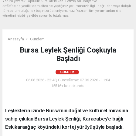
Yorum yazarak Topluluk Kuralları’nı kabul etmiş bulunuyor ve
seffafbelediyecilik.com sitesine yaptığınız yorumunuzla ilgili doğrudan veya dolaylı
tüm sorumluluğu tek başınıza üstleniyorsunuz. Yazılan tüm yorumlardan site
yönetimi hiçbir şekilde sorumlu tutulamaz.
Anasayfa
Gündem
Bursa Leylek Şenliği Coşkuyla
Başladı
GÜNDEM
06.06.2026 - 22:48, Güncelleme: 07.06.2026 - 11:04
15516+ kez okundu.
Leyleklerin izinde Bursa’nın doğal ve kültürel mirasına
sahip çıkılan Bursa Leylek Şenliği, Karacabey’e bağlı
Eskikaraağaç köyündeki kortej yürüyüşüyle başladı.