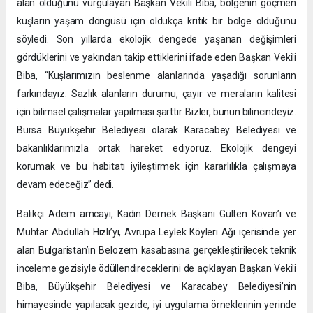
alan olduğunu vurgulayan Başkan Vekili Biba, bölgenin göçmen
kuşların yaşam döngüsü için oldukça kritik bir bölge olduğunu
söyledi. Son yıllarda ekolojik dengede yaşanan değişimleri
gördüklerini ve yakından takip ettiklerini ifade eden Başkan Vekili
Biba, “Kuşlarımızın beslenme alanlarında yaşadığı sorunların
farkındayız. Sazlık alanların durumu, çayır ve meraların kalitesi
için bilimsel çalışmalar yapılması şarttır. Bizler, bunun bilincindeyiz.
Bursa Büyükşehir Belediyesi olarak Karacabey Belediyesi ve
bakanlıklarımızla ortak hareket ediyoruz. Ekolojik dengeyi
korumak ve bu habitatı iyileştirmek için kararlılıkla çalışmaya
devam edeceğiz” dedi.
Balıkçı Adem amcayı, Kadın Dernek Başkanı Gülten Kovan’ı ve
Muhtar Abdullah Hızlı’yı, Avrupa Leylek Köyleri Ağı içerisinde yer
alan Bulgaristan’ın Belozem kasabasına gerçekleştirilecek teknik
inceleme gezisiyle ödüllendireceklerini de açıklayan Başkan Vekili
Biba, Büyükşehir Belediyesi ve Karacabey Belediyesi’nin
himayesinde yapılacak gezide, iyi uygulama örneklerinin yerinde