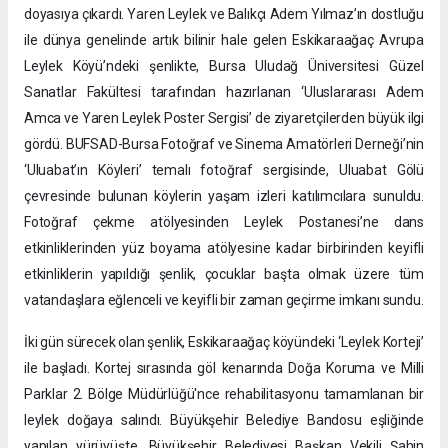
doyasıya çıkardı. Yaren Leylek ve Balıkçı Adem Yılmaz’ın dostluğu
ile dünya genelinde artık bilinir hale gelen Eskikaraağaç Avrupa
Leylek Köyü’ndeki şenlikte, Bursa Uludağ Üniversitesi Güzel
Sanatlar Fakültesi tarafından hazırlanan ‘Uluslararası Adem
Amca ve Yaren Leylek Poster Sergisi’ de ziyaretçilerden büyük ilgi
gördü. BUFSAD-Bursa Fotoğraf ve Sinema Amatörleri Derneği’nin
‘Uluabat’ın Köyleri’ temalı fotoğraf sergisinde, Uluabat Gölü
çevresinde bulunan köylerin yaşam izleri katılımcılara sunuldu.
Fotoğraf çekme atölyesinden Leylek Postanesi’ne dans
etkinliklerinden yüz boyama atölyesine kadar birbirinden keyifli
etkinliklerin yapıldığı şenlik, çocuklar başta olmak üzere tüm
vatandaşlara eğlenceli ve keyifli bir zaman geçirme imkanı sundu.
İki gün sürecek olan şenlik, Eskikaraağaç köyündeki ‘Leylek Korteji’
ile başladı. Kortej sırasında göl kenarında Doğa Koruma ve Milli
Parklar 2. Bölge Müdürlüğü'nce rehabilitasyonu tamamlanan bir
leylek doğaya salındı. Büyükşehir Belediye Bandosu eşliğinde
yapılan yürüyüşte, Büyükşehir Belediyesi Başkan Vekili Şahin