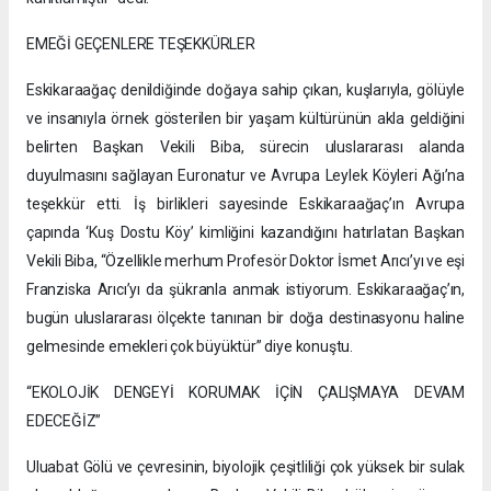
EMEĞİ GEÇENLERE TEŞEKKÜRLER
Eskikaraağaç denildiğinde doğaya sahip çıkan, kuşlarıyla, gölüyle
ve insanıyla örnek gösterilen bir yaşam kültürünün akla geldiğini
belirten Başkan Vekili Biba, sürecin uluslararası alanda
duyulmasını sağlayan Euronatur ve Avrupa Leylek Köyleri Ağı’na
teşekkür etti. İş birlikleri sayesinde Eskikaraağaç’ın Avrupa
çapında ‘Kuş Dostu Köy’ kimliğini kazandığını hatırlatan Başkan
Vekili Biba, “Özellikle merhum Profesör Doktor İsmet Arıcı’yı ve eşi
Franziska Arıcı’yı da şükranla anmak istiyorum. Eskikaraağaç’ın,
bugün uluslararası ölçekte tanınan bir doğa destinasyonu haline
gelmesinde emekleri çok büyüktür” diye konuştu.
“EKOLOJİK DENGEYİ KORUMAK İÇİN ÇALIŞMAYA DEVAM
EDECEĞİZ”
Uluabat Gölü ve çevresinin, biyolojik çeşitliliği çok yüksek bir sulak