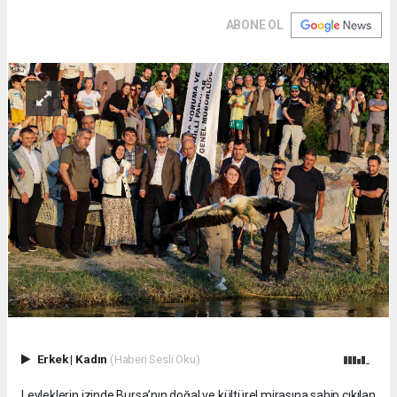
ABONE OL
Erkek
|
Kadın
(Haberi Sesli Oku)
Leyleklerin izinde Bursa’nın doğal ve kültürel mirasına sahip çıkılan