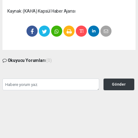
Kaynak: (KAHA) Kapsül Haber Ajansı
Okuyucu Yorumları
(0)
Gönder
Yorum yazarak Topluluk Kuralları’nı kabul etmiş bulunuyor ve
seffafbelediyecilik.com sitesine yaptığınız yorumunuzla ilgili doğrudan veya dolaylı
tüm sorumluluğu tek başınıza üstleniyorsunuz. Yazılan tüm yorumlardan site
yönetimi hiçbir şekilde sorumlu tutulamaz.