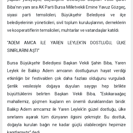
Biba’nın yanı sıra AK Parti Bursa Milletvekili Emine Yavuz Gözgeç,
siyasi parti temsilcileri, Büyükşehir Belediyesi ve ilçe
belediyelerinin yöneticileri, sivil toplum kuruluşlarının, derneklerin
ve kooperatiflerin temsilcileri, muhtarlar ve vatandaşlar katıldı.
“ADEM AMCA İLE YAREN LEYLEK’İN DOSTLUĞU, ÜLKE
SINIRLARINI AŞTI”
Bursa Büyükşehir Belediyesi Başkan Vekili Şahin Biba, Yaren
Leylek ile Balıkçı Adem amcanın dostluğunun hayat verdiği
etkinliğin bir festivalden çok daha fazlası olduğunu vurguladı.
Şenlik vesilesiyle doğaya duyulan saygıyı hep birlikte
büyüttüklerini belirten Başkan Vekili Biba, “Eskikaraağaç
mahallemiz, göçmen kuşların en önemli duraklarından biridir.
Balıkçı Adem amcamız ile Yaren Leylek’in güzel dostluğu, ülke
sınırlarını aşarak tüm dünyanın ilgisini çekmiştir. Bu dostluk,
doğayla kurulan bağın ne kadar güçlü olabileceğini hepimize
kanıtlamıştır” dedi.