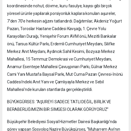
koordinesinde nohut, dövme, kuru fasulye, kayısı gibi birçok
yöresel ürünle yapılarak porsiyonluk kaplara konulan aşureler,
7’den 70’e herkesin ağzını tatlandırdı. Dağıtımlar; Akdeniz Yoğurt
Pazarı, Toroslar Hastane Caddesi Kavşağı, 1. Çevre Yolu
Karayolları Durağı, Yenişehir Forum AVM önü, Mezitli Bankalar
önü, Tarsus Kültür Parkı, Erdemli Cumhuriyet Meydanı, Silifke
Merkez Anıt Meydanı, Aydıncık Sahil Kesimi, Bozyazı Merkez
Mahallesi, 15 Temmuz Demokrasi ve Cumhuriyet Meydanı,
Anamur Esentepe Mahallesi Çavuşpınarı Parkı, Gülnar Merkez
Cami Yanı Mustafa Baysal Parkı, Mut Cuma Pazarı Çevresi-İnönü
Caddesi’ndeki Anıt Yanı ve Çamlıyayla Merkez ve Sebil
Mahallesi’nde kurulan stantlarda gerçekleştirildi.
BÜYÜKGÜRSES: “AŞUREYİ SADECE TATLI DEĞİL, BİRLİK VE
BERABERLİĞİMİZİN BİR SİMGESİ OLARAK GÖRÜYORUZ”
Büyükşehir Belediyesi Sosyal Hizmetler Dairesi Başkanlığı’nda
görev yapsan Sosyolog Nazire Büyükgürses, “Muharrem Ayı’nın