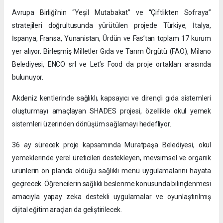
Avrupa Birliği’nin “Yeşil Mutabakat” ve “Çiftlikten Sofraya”
stratejileri doğrultusunda yürütülen projede Türkiye, İtalya,
İspanya, Fransa, Yunanistan, Ürdün ve Fas’tan toplam 17 kurum
yer alıyor. Birleşmiş Milletler Gıda ve Tarım Örgütü (FAO), Milano
Belediyesi, ENCO srl ve Let’s Food da proje ortakları arasında
bulunuyor.
Akdeniz kentlerinde sağlıklı, kapsayıcı ve dirençli gıda sistemleri
oluşturmayı amaçlayan SHADES projesi, özellikle okul yemek
sistemleri üzerinden dönüşüm sağlamayı hedefliyor.
36 ay sürecek proje kapsamında Muratpaşa Belediyesi, okul
yemeklerinde yerel üreticileri destekleyen, mevsimsel ve organik
ürünlerin ön planda olduğu sağlıklı menü uygulamalarını hayata
geçirecek. Öğrencilerin sağlıklı beslenme konusunda bilinçlenmesi
amacıyla yapay zeka destekli uygulamalar ve oyunlaştırılmış
dijital eğitim araçları da geliştirilecek.