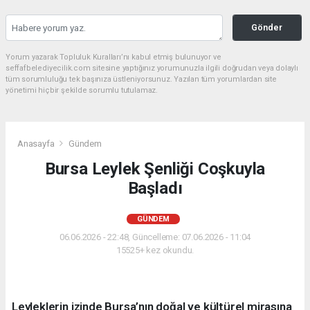
Gönder
Yorum yazarak Topluluk Kuralları’nı kabul etmiş bulunuyor ve
seffafbelediyecilik.com sitesine yaptığınız yorumunuzla ilgili doğrudan veya dolaylı
tüm sorumluluğu tek başınıza üstleniyorsunuz. Yazılan tüm yorumlardan site
yönetimi hiçbir şekilde sorumlu tutulamaz.
Anasayfa
Gündem
Bursa Leylek Şenliği Coşkuyla
Başladı
GÜNDEM
06.06.2026 - 22:48, Güncelleme: 07.06.2026 - 11:04
15525+ kez okundu.
Leyleklerin izinde Bursa’nın doğal ve kültürel mirasına