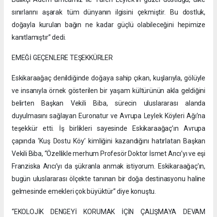
sınırlarını aşarak tüm dünyanın ilgisini çekmiştir. Bu dostluk,
doğayla kurulan bağın ne kadar güçlü olabileceğini hepimize
kanıtlamıştır” dedi.
EMEĞİ GEÇENLERE TEŞEKKÜRLER
Eskikaraağaç denildiğinde doğaya sahip çıkan, kuşlarıyla, gölüyle
ve insanıyla örnek gösterilen bir yaşam kültürünün akla geldiğini
belirten Başkan Vekili Biba, sürecin uluslararası alanda
duyulmasını sağlayan Euronatur ve Avrupa Leylek Köyleri Ağı’na
teşekkür etti. İş birlikleri sayesinde Eskikaraağaç’ın Avrupa
çapında ‘Kuş Dostu Köy’ kimliğini kazandığını hatırlatan Başkan
Vekili Biba, “Özellikle merhum Profesör Doktor İsmet Arıcı’yı ve eşi
Franziska Arıcı’yı da şükranla anmak istiyorum. Eskikaraağaç’ın,
bugün uluslararası ölçekte tanınan bir doğa destinasyonu haline
gelmesinde emekleri çok büyüktür” diye konuştu.
“EKOLOJİK DENGEYİ KORUMAK İÇİN ÇALIŞMAYA DEVAM