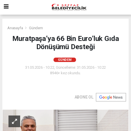
Anasayfa
Gündem
Muratpaşa’ya 66 Bin Euro’luk Gıda
Dönüşümü Desteği
GÜNDEM
31.05.2026 - 10:22, Güncelleme: 31.05.2026 - 10:22
8946+ kez okundu.
ABONE OL