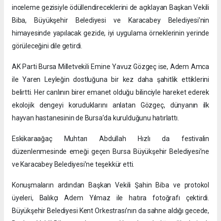
inceleme gezisiyle ödüllendireceklerini de açıklayan Başkan Vekili
Biba, Büyükşehir Belediyesi ve Karacabey Belediyesi’nin
himayesinde yapılacak gezide, iyi uygulama örneklerinin yerinde
görüleceğini dile getirdi.
AK Parti Bursa Milletvekili Emine Yavuz Gözgeç ise, Adem Amca
ile Yaren Leyleğin dostluğuna bir kez daha şahitlik ettiklerini
belirtti. Her canlının birer emanet olduğu bilinciyle hareket ederek
ekolojik dengeyi koruduklarını anlatan Gözgeç, dünyanın ilk
hayvan hastanesinin de Bursa’da kurulduğunu hatırlattı.
Eskikaraağaç Muhtarı Abdullah Hızlı da festivalin
düzenlenmesinde emeği geçen Bursa Büyükşehir Belediyesi’ne
ve Karacabey Belediyesi’ne teşekkür etti.
Konuşmaların ardından Başkan Vekili Şahin Biba ve protokol
üyeleri, Balıkçı Adem Yılmaz ile hatıra fotoğrafı çektirdi.
Büyükşehir Belediyesi Kent Orkestrası’nın da sahne aldığı gecede,