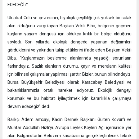
EDECEĞİZ”
Uluabat Gölü ve çevresinin, biyolojik çeşitliliği çok yüksek bir sulak
alan olduğunu vurgulayan Başkan Vekili Biba, bölgenin göçmen
kuşların yaşam döngüsü için oldukça kritik bir bölge olduğunu
söyledi. Son yıllarda ekolojik dengede yaşanan değişimleri
gördüklerini ve yakından takip ettiklerini ifade eden Başkan Vekili
Biba, “Kuşlarımızın beslenme alanlarında yaşadığı sorunların
farkındayız. Sazlık alanların durumu, çayır ve meraların kalitesi
için bilimsel çalışmalar yapılması şarttır. Bizler, bunun bilincindeyiz.
Bursa Büyükşehir Belediyesi olarak Karacabey Belediyesi ve
bakanlıklarımızla ortak hareket ediyoruz. Ekolojik dengeyi
korumak ve bu habitatı iyileştirmek için kararlılıkla çalışmaya
devam edeceğiz” dedi.
Balıkçı Adem amcayı, Kadın Dernek Başkanı Gülten Kovan’ı ve
Muhtar Abdullah Hızlı’yı, Avrupa Leylek Köyleri Ağı içerisinde yer
alan Bulgaristan’ın Belozem kasabasına gerçekleştirilecek teknik