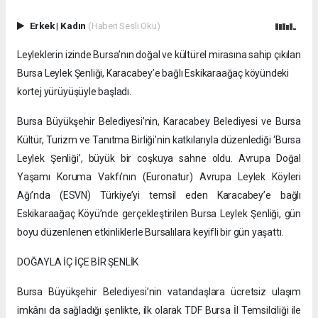
Erkek
|
Kadın
(Haberi Sesli Oku)
Leyleklerin izinde Bursa’nın doğal ve kültürel mirasına sahip çıkılan
Bursa Leylek Şenliği, Karacabey’e bağlı Eskikaraağaç köyündeki
kortej yürüyüşüyle başladı.
Bursa Büyükşehir Belediyesi’nin, Karacabey Belediyesi ve Bursa
Kültür, Turizm ve Tanıtma Birliği’nin katkılarıyla düzenlediği ‘Bursa
Leylek Şenliği’, büyük bir coşkuya sahne oldu. Avrupa Doğal
Yaşamı Koruma Vakfı’nın (Euronatur) Avrupa Leylek Köyleri
Ağı’nda (ESVN) Türkiye’yi temsil eden Karacabey’e bağlı
Eskikaraağaç Köyü’nde gerçekleştirilen Bursa Leylek Şenliği, gün
boyu düzenlenen etkinliklerle Bursalılara keyifli bir gün yaşattı.
DOĞAYLA İÇ İÇE BİR ŞENLİK
Bursa Büyükşehir Belediyesi’nin vatandaşlara ücretsiz ulaşım
imkânı da sağladığı şenlikte, ilk olarak TDF Bursa İl Temsilciliği ile