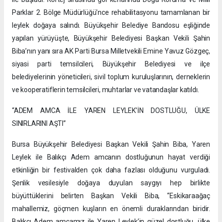
Parklar 2. Bölge Müdürlüğü'nce rehabilitasyonu tamamlanan bir
leylek doğaya salındı. Büyükşehir Belediye Bandosu eşliğinde
yapılan yürüyüşte, Büyükşehir Belediyesi Başkan Vekili Şahin
Biba’nın yanı sıra AK Parti Bursa Milletvekili Emine Yavuz Gözgeç,
siyasi parti temsilcileri, Büyükşehir Belediyesi ve ilçe
belediyelerinin yöneticileri, sivil toplum kuruluşlarının, derneklerin
ve kooperatiflerin temsilcileri, muhtarlar ve vatandaşlar katıldı.
“ADEM AMCA İLE YAREN LEYLEK’İN DOSTLUĞU, ÜLKE
SINIRLARINI AŞTI”
Bursa Büyükşehir Belediyesi Başkan Vekili Şahin Biba, Yaren
Leylek ile Balıkçı Adem amcanın dostluğunun hayat verdiği
etkinliğin bir festivalden çok daha fazlası olduğunu vurguladı.
Şenlik vesilesiyle doğaya duyulan saygıyı hep birlikte
büyüttüklerini belirten Başkan Vekili Biba, “Eskikaraağaç
mahallemiz, göçmen kuşların en önemli duraklarından biridir.
Balıkçı Adem amcamız ile Yaren Leylek’in güzel dostluğu, ülke