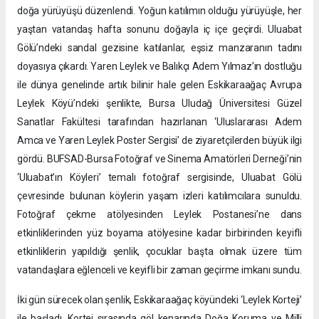
doğa yürüyüşü düzenlendi. Yoğun katılımın olduğu yürüyüşle, her
yaştan vatandaş hafta sonunu doğayla iç içe geçirdi. Uluabat
Gölü’ndeki sandal gezisine katılanlar, eşsiz manzaranın tadını
doyasıya çıkardı. Yaren Leylek ve Balıkçı Adem Yılmaz’ın dostluğu
ile dünya genelinde artık bilinir hale gelen Eskikaraağaç Avrupa
Leylek Köyü’ndeki şenlikte, Bursa Uludağ Üniversitesi Güzel
Sanatlar Fakültesi tarafından hazırlanan ‘Uluslararası Adem
Amca ve Yaren Leylek Poster Sergisi’ de ziyaretçilerden büyük ilgi
gördü. BUFSAD-Bursa Fotoğraf ve Sinema Amatörleri Derneği’nin
‘Uluabat’ın Köyleri’ temalı fotoğraf sergisinde, Uluabat Gölü
çevresinde bulunan köylerin yaşam izleri katılımcılara sunuldu.
Fotoğraf çekme atölyesinden Leylek Postanesi’ne dans
etkinliklerinden yüz boyama atölyesine kadar birbirinden keyifli
etkinliklerin yapıldığı şenlik, çocuklar başta olmak üzere tüm
vatandaşlara eğlenceli ve keyifli bir zaman geçirme imkanı sundu.
İki gün sürecek olan şenlik, Eskikaraağaç köyündeki ‘Leylek Korteji’
ile başladı. Kortej sırasında göl kenarında Doğa Koruma ve Milli