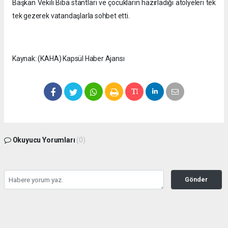
Başkan Vekili Biba stantları ve çocukların hazırladığı atölyeleri tek
tek gezerek vatandaşlarla sohbet etti.
Kaynak: (KAHA) Kapsül Haber Ajansı
Okuyucu Yorumları
(0)
Gönder
Yorum yazarak Topluluk Kuralları’nı kabul etmiş bulunuyor ve
seffafbelediyecilik.com sitesine yaptığınız yorumunuzla ilgili doğrudan veya dolaylı
tüm sorumluluğu tek başınıza üstleniyorsunuz. Yazılan tüm yorumlardan site
yönetimi hiçbir şekilde sorumlu tutulamaz.