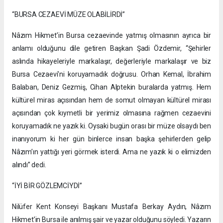
“BURSA CEZAEVİ MÜZE OLABİLİRDİ”
Nâzım Hikmet’in Bursa cezaevinde yatmış olmasının ayrıca bir
anlamı olduğunu dile getiren Başkan Şadi Özdemir, “Şehirler
aslında hikayeleriyle markalaşır, değerleriyle markalaşır ve biz
Bursa Cezaevi’ni koruyamadık doğrusu. Orhan Kemal, İbrahim
Balaban, Deniz Gezmiş, Cihan Alptekin buralarda yatmış. Hem
kültürel miras açısından hem de somut olmayan kültürel mirası
açısından çok kıymetli bir yerimiz olmasına rağmen cezaevini
koruyamadık ne yazık ki. Oysaki bugün orası bir müze olsaydı ben
inanıyorum ki her gün binlerce insan başka şehirlerden gelip
Nâzım’ın yattığı yeri görmek isterdi. Ama ne yazık ki o elimizden
alındı” dedi.
“İYİ BİR GÖZLEMCİYDİ”
Nilüfer Kent Konseyi Başkanı Mustafa Berkay Aydın, Nâzım
Hikmet’in Bursa ile anılmış şair ve yazar olduğunu söyledi. Yazarın