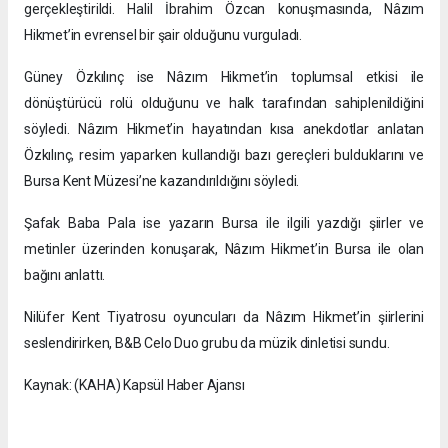
gerçekleştirildi. Halil İbrahim Özcan konuşmasında, Nâzım
Hikmet’in evrensel bir şair olduğunu vurguladı.
Güney Özkılınç ise Nâzım Hikmet’in toplumsal etkisi ile
dönüştürücü rolü olduğunu ve halk tarafından sahiplenildiğini
söyledi. Nâzım Hikmet’in hayatından kısa anekdotlar anlatan
Özkılınç, resim yaparken kullandığı bazı gereçleri bulduklarını ve
Bursa Kent Müzesi’ne kazandırıldığını söyledi.
Şafak Baba Pala ise yazarın Bursa ile ilgili yazdığı şiirler ve
metinler üzerinden konuşarak, Nâzım Hikmet’in Bursa ile olan
bağını anlattı.
Nilüfer Kent Tiyatrosu oyuncuları da Nâzım Hikmet’in şiirlerini
seslendirirken, B&B Celo Duo grubu da müzik dinletisi sundu.
Kaynak: (KAHA) Kapsül Haber Ajansı