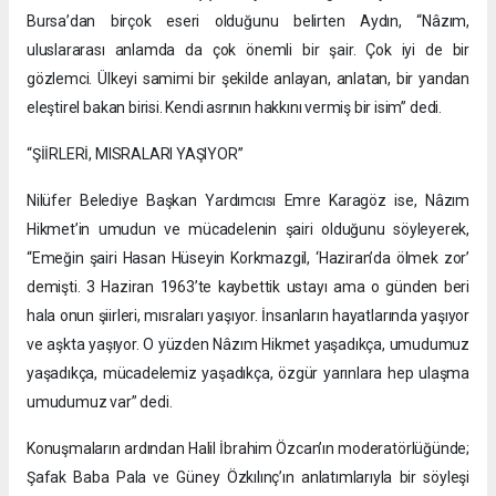
Bursa’dan birçok eseri olduğunu belirten Aydın, “Nâzım,
uluslararası anlamda da çok önemli bir şair. Çok iyi de bir
gözlemci. Ülkeyi samimi bir şekilde anlayan, anlatan, bir yandan
eleştirel bakan birisi. Kendi asrının hakkını vermiş bir isim” dedi.
“ŞİİRLERİ, MISRALARI YAŞIYOR”
Nilüfer Belediye Başkan Yardımcısı Emre Karagöz ise, Nâzım
Hikmet’in umudun ve mücadelenin şairi olduğunu söyleyerek,
“Emeğin şairi Hasan Hüseyin Korkmazgil, ‘Haziran’da ölmek zor’
demişti. 3 Haziran 1963’te kaybettik ustayı ama o günden beri
hala onun şiirleri, mısraları yaşıyor. İnsanların hayatlarında yaşıyor
ve aşkta yaşıyor. O yüzden Nâzım Hikmet yaşadıkça, umudumuz
yaşadıkça, mücadelemiz yaşadıkça, özgür yarınlara hep ulaşma
umudumuz var” dedi.
Konuşmaların ardından Halil İbrahim Özcan’ın moderatörlüğünde;
Şafak Baba Pala ve Güney Özkılınç’ın anlatımlarıyla bir söyleşi