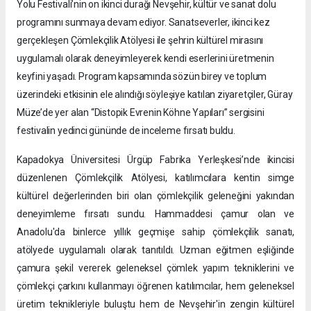
Yolu Festivali’nin on ikinci durağı Nevşehir, kültür ve sanat dolu
programını sunmaya devam ediyor. Sanatseverler, ikinci kez
gerçekleşen Çömlekçilik Atölyesi ile şehrin kültürel mirasını
uygulamalı olarak deneyimleyerek kendi eserlerini üretmenin
keyfini yaşadı. Program kapsamında sözün birey ve toplum
üzerindeki etkisinin ele alındığı söyleşiye katılan ziyaretçiler, Güray
Müze’de yer alan “Distopik Evrenin Köhne Yapıları” sergisini
festivalin yedinci gününde de inceleme fırsatı buldu.
Kapadokya Üniversitesi Ürgüp Fabrika Yerleşkesi’nde ikincisi
düzenlenen Çömlekçilik Atölyesi, katılımcılara kentin simge
kültürel değerlerinden biri olan çömlekçilik geleneğini yakından
deneyimleme fırsatı sundu. Hammaddesi çamur olan ve
Anadolu'da binlerce yıllık geçmişe sahip çömlekçilik sanatı,
atölyede uygulamalı olarak tanıtıldı. Uzman eğitmen eşliğinde
çamura şekil vererek geleneksel çömlek yapım tekniklerini ve
çömlekçi çarkını kullanmayı öğrenen katılımcılar, hem geleneksel
üretim teknikleriyle buluştu hem de Nevşehir'in zengin kültürel