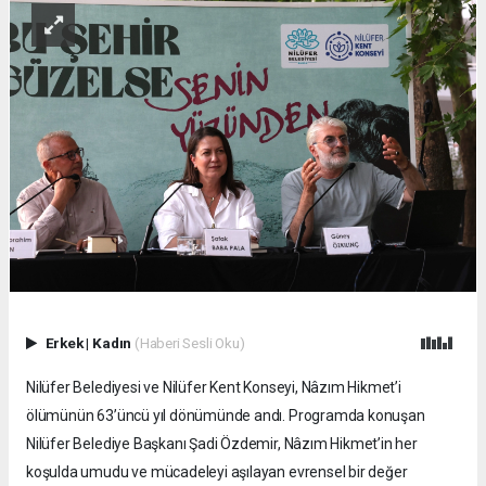
Erkek
|
Kadın
(Haberi Sesli Oku)
Nilüfer Belediyesi ve Nilüfer Kent Konseyi, Nâzım Hikmet’i
ölümünün 63’üncü yıl dönümünde andı. Programda konuşan
Nilüfer Belediye Başkanı Şadi Özdemir, Nâzım Hikmet’in her
koşulda umudu ve mücadeleyi aşılayan evrensel bir değer