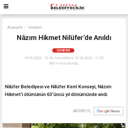
Anasayfa
Gündem
Nâzım Hikmet Nilüfer’de Anıldı
GÜNDEM
05.06.2026 - 13:46, Güncelleme: 07.06.2026 - 11:05
9861+ kez okundu.
Nilüfer Belediyesi ve Nilüfer Kent Konseyi, Nâzım
Hikmet’i ölümünün 63’üncü yıl dönümünde andı.
ABONE OL