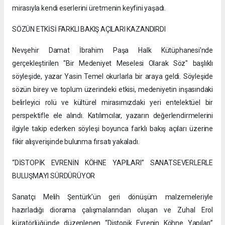
mirasıyla kendi eserlerini üretmenin keyfini yaşadı.
SÖZÜN ETKİSİ FARKLI BAKIŞ AÇILARI KAZANDIRDI
Nevşehir Damat İbrahim Paşa Halk Kütüphanesi'nde
gerçekleştirilen "Bir Medeniyet Meselesi Olarak Söz" başlıklı
söyleşide, yazar Yasin Temel okurlarla bir araya geldi. Söyleşide
sözün birey ve toplum üzerindeki etkisi, medeniyetin inşasındaki
belirleyici rolü ve kültürel mirasımızdaki yeri entelektüel bir
perspektifle ele alındı. Katılımcılar, yazarın değerlendirmelerini
ilgiyle takip ederken söyleşi boyunca farklı bakış açıları üzerine
fikir alışverişinde bulunma fırsatı yakaladı.
“DİSTOPİK EVRENİN KÖHNE YAPILARI” SANATSEVERLERLE
BULUŞMAYI SÜRDÜRÜYOR
Sanatçı Melih Şentürk’ün geri dönüşüm malzemeleriyle
hazırladığı diorama çalışmalarından oluşan ve Zuhal Erol
küratörlüğünde düzenlenen “Distopik Evrenin Köhne Yapıları”