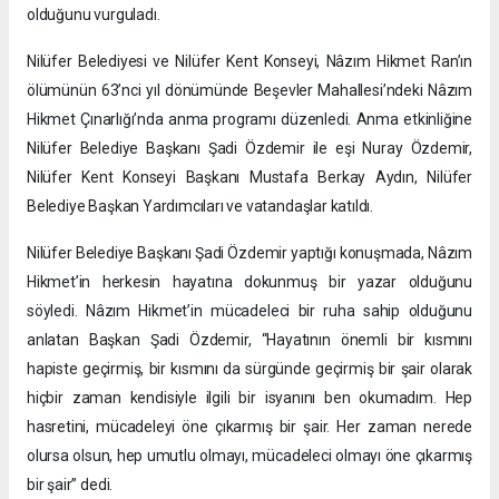
olduğunu vurguladı.
Nilüfer Belediyesi ve Nilüfer Kent Konseyi, Nâzım Hikmet Ran’ın
ölümünün 63’nci yıl dönümünde Beşevler Mahallesi’ndeki Nâzım
Hikmet Çınarlığı’nda anma programı düzenledi. Anma etkinliğine
Nilüfer Belediye Başkanı Şadi Özdemir ile eşi Nuray Özdemir,
Nilüfer Kent Konseyi Başkanı Mustafa Berkay Aydın, Nilüfer
Belediye Başkan Yardımcıları ve vatandaşlar katıldı.
Nilüfer Belediye Başkanı Şadi Özdemir yaptığı konuşmada, Nâzım
Hikmet’in herkesin hayatına dokunmuş bir yazar olduğunu
söyledi. Nâzım Hikmet’in mücadeleci bir ruha sahip olduğunu
anlatan Başkan Şadi Özdemir, “Hayatının önemli bir kısmını
hapiste geçirmiş, bir kısmını da sürgünde geçirmiş bir şair olarak
hiçbir zaman kendisiyle ilgili bir isyanını ben okumadım. Hep
hasretini, mücadeleyi öne çıkarmış bir şair. Her zaman nerede
olursa olsun, hep umutlu olmayı, mücadeleci olmayı öne çıkarmış
bir şair” dedi.