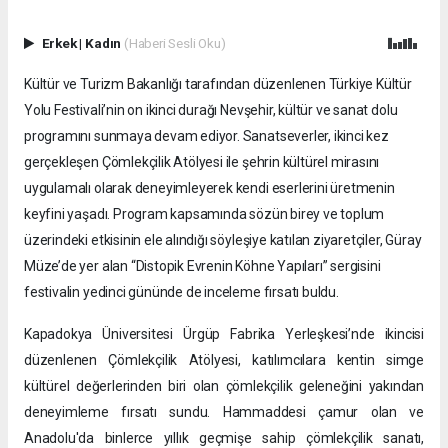
Erkek
|
Kadın
(Haberi Sesli Oku)
Kültür ve Turizm Bakanlığı tarafından düzenlenen Türkiye Kültür
Yolu Festivali’nin on ikinci durağı Nevşehir, kültür ve sanat dolu
programını sunmaya devam ediyor. Sanatseverler, ikinci kez
gerçekleşen Çömlekçilik Atölyesi ile şehrin kültürel mirasını
uygulamalı olarak deneyimleyerek kendi eserlerini üretmenin
keyfini yaşadı. Program kapsamında sözün birey ve toplum
üzerindeki etkisinin ele alındığı söyleşiye katılan ziyaretçiler, Güray
Müze’de yer alan “Distopik Evrenin Köhne Yapıları” sergisini
festivalin yedinci gününde de inceleme fırsatı buldu.
Kapadokya Üniversitesi Ürgüp Fabrika Yerleşkesi’nde ikincisi
düzenlenen Çömlekçilik Atölyesi, katılımcılara kentin simge
kültürel değerlerinden biri olan çömlekçilik geleneğini yakından
deneyimleme fırsatı sundu. Hammaddesi çamur olan ve
Anadolu'da binlerce yıllık geçmişe sahip çömlekçilik sanatı,