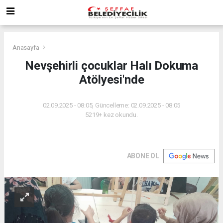
Anasayfa
Nevşehirli çocuklar Halı Dokuma
Atölyesi'nde
02.09.2025 - 08:05, Güncelleme: 02.09.2025 - 08:05
5219+ kez okundu.
ABONE OL