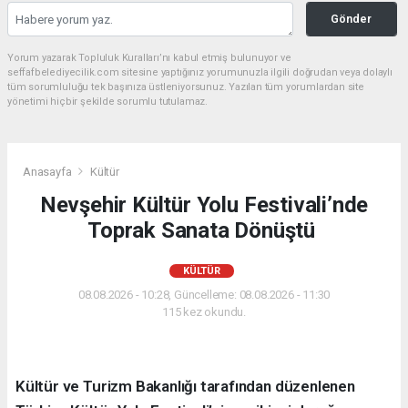
Gönder
Yorum yazarak Topluluk Kuralları’nı kabul etmiş bulunuyor ve
seffafbelediyecilik.com sitesine yaptığınız yorumunuzla ilgili doğrudan veya dolaylı
tüm sorumluluğu tek başınıza üstleniyorsunuz. Yazılan tüm yorumlardan site
yönetimi hiçbir şekilde sorumlu tutulamaz.
Anasayfa
Kültür
Nevşehir Kültür Yolu Festivali’nde
Toprak Sanata Dönüştü
KÜLTÜR
08.08.2026 - 10:28, Güncelleme: 08.08.2026 - 11:30
115 kez okundu.
Kültür ve Turizm Bakanlığı tarafından düzenlenen