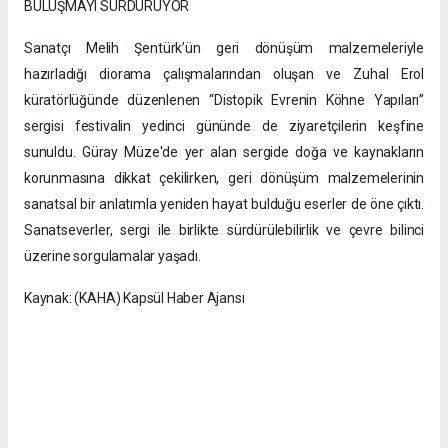
BULUŞMAYI SÜRDÜRÜYOR
Sanatçı Melih Şentürk’ün geri dönüşüm malzemeleriyle
hazırladığı diorama çalışmalarından oluşan ve Zuhal Erol
küratörlüğünde düzenlenen “Distopik Evrenin Köhne Yapıları”
sergisi festivalin yedinci gününde de ziyaretçilerin keşfine
sunuldu. Güray Müze'de yer alan sergide doğa ve kaynakların
korunmasına dikkat çekilirken, geri dönüşüm malzemelerinin
sanatsal bir anlatımla yeniden hayat bulduğu eserler de öne çıktı.
Sanatseverler, sergi ile birlikte sürdürülebilirlik ve çevre bilinci
üzerine sorgulamalar yaşadı.
Kaynak: (KAHA) Kapsül Haber Ajansı