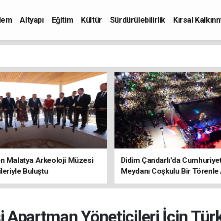
dem
Altyapı
Eğitim
Kültür
Sürdürülebilirlik
Kırsal Kalkın
n Malatya Arkeoloji Müzesi
Didim Çandarlı'da Cumhuriye
ileriyle Buluştu
Meydanı Coşkulu Bir Törenle 
i Apartman Yöneticileri İçin Türk