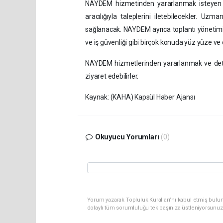
NAYDEM hizmetinden yararlanmak isteyen va
aracılığıyla taleplerini iletebilecekler. Uz
sağlanacak. NAYDEM ayrıca toplantı yönetimi, i
ve iş güvenliği gibi birçok konuda yüz yüze ve
NAYDEM hizmetlerinden yararlanmak ve detayl
ziyaret edebilirler.
Kaynak: (KAHA) Kapsül Haber Ajansı
Okuyucu Yorumları
(0)
Yorum yazarak Topluluk Kuralları’nı kabul etmiş bulun
dolaylı tüm sorumluluğu tek başınıza üstleniyorsunuz