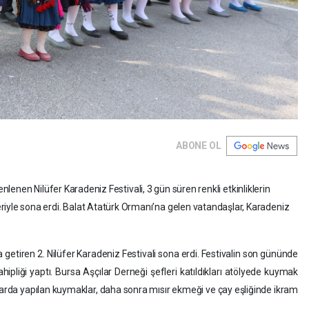
ABONE OL
enlenen Nilüfer Karadeniz Festivali, 3 gün süren renkli etkinliklerin
le sona erdi. Balat Atatürk Ormanı’na gelen vatandaşlar, Karadeniz
a getiren 2. Nilüfer Karadeniz Festivali sona erdi. Festivalin son gününde
ahipliği yaptı. Bursa Aşçılar Derneği şefleri katıldıkları atölyede kuymak
nlarda yapılan kuymaklar, daha sonra mısır ekmeği ve çay eşliğinde ikram