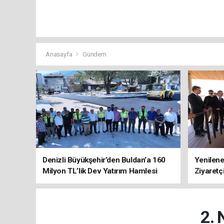
Anasayfa
Gündem
Denizli Büyükşehir’den Buldan’a 160
Yenilene
Milyon TL’lik Dev Yatırım Hamlesi
Ziyaretç
2. 