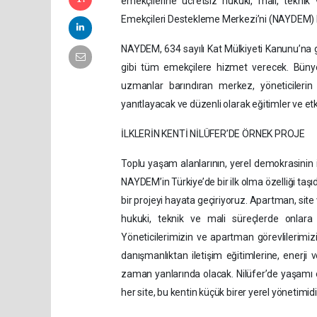
emekçilerine ücretsiz hukuki, mali, tekni
Emekçileri Destekleme Merkezi’ni (NAYDEM) 
NAYDEM, 634 sayılı Kat Mülkiyeti Kanunu’na gör
gibi tüm emekçilere hizmet verecek. Bünyes
uzmanlar barındıran merkez, yöneticilerin 
yanıtlayacak ve düzenli olarak eğitimler ve et
İLKLERİN KENTİ NİLÜFER’DE ÖRNEK PROJE
Toplu yaşam alanlarının, yerel demokrasinin 
NAYDEM’in Türkiye’de bir ilk olma özelliği taşıd
bir projeyi hayata geçiriyoruz. Apartman, site 
hukuki, teknik ve mali süreçlerde onlara
Yöneticilerimizin ve apartman görevlilerimiz
danışmanlıktan iletişim eğitimlerine, ener
zaman yanlarında olacak. Nilüfer’de yaşamı or
her site, bu kentin küçük birer yerel yönetimidi