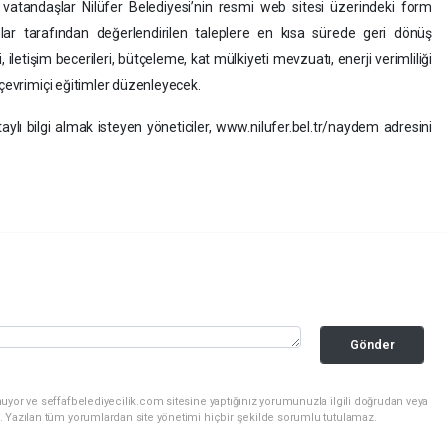
tandaşlar Nilüfer Belediyesi’nin resmi web sitesi üzerindeki form
manlar tarafından değerlendirilen taleplere en kısa sürede geri dönüş
letişim becerileri, bütçeleme, kat mülkiyeti mevzuatı, enerji verimliliği
 çevrimiçi eğitimler düzenleyecek.
ı bilgi almak isteyen yöneticiler, www.nilufer.bel.tr/naydem adresini
Gönder
uyor ve seffafbelediyecilik.com sitesine yaptığınız yorumunuzla ilgili doğrudan veya
. Yazılan tüm yorumlardan site yönetimi hiçbir şekilde sorumlu tutulamaz.