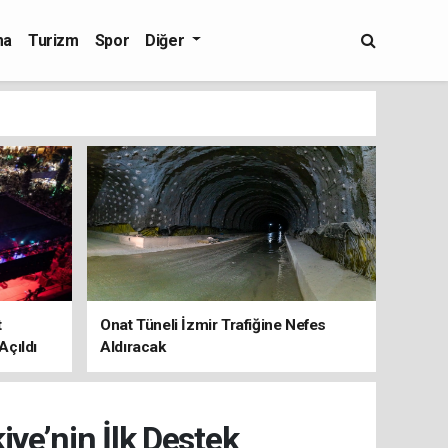
ma
Turizm
Spor
Diğer
t
Onat Tüneli İzmir Trafiğine Nefes
Açıldı
Aldıracak
iye’nin İlk Destek