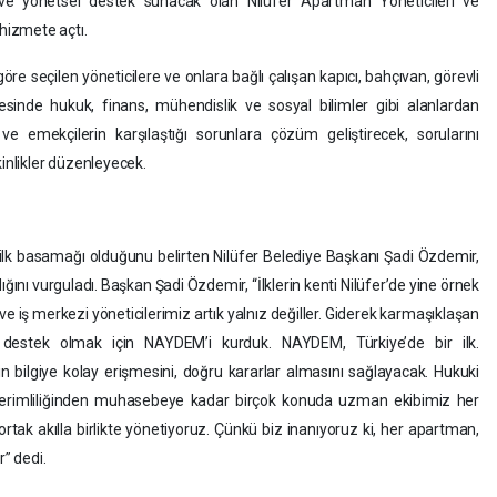
k ve yönetsel destek sunacak olan Nilüfer Apartman Yöneticileri ve
hizmete açtı.
e seçilen yöneticilere ve onlara bağlı çalışan kapıcı, bahçıvan, görevli
inde hukuk, finans, mühendislik ve sosyal bilimler gibi alanlardan
ve emekçilerin karşılaştığı sorunlara çözüm geliştirecek, sorularını
kinlikler düzenleyecek.
ilk basamağı olduğunu belirten Nilüfer Belediye Başkanı Şadi Özdemir,
ığını vurguladı. Başkan Şadi Özdemir, “İlklerin kenti Nilüfer’de yine örnek
ve iş merkezi yöneticilerimiz artık yalnız değiller. Giderek karmaşıklaşan
 destek olmak için NAYDEM’i kurduk. NAYDEM, Türkiye’de bir ilk.
in bilgiye kolay erişmesini, doğru kararlar almasını sağlayacak. Hukuki
ji verimliliğinden muhasebeye kadar birçok konuda uzman ekibimiz her
tak akılla birlikte yönetiyoruz. Çünkü biz inanıyoruz ki, her apartman,
r” dedi.