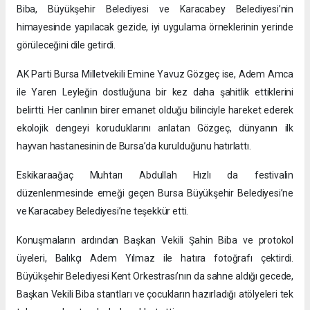
Biba, Büyükşehir Belediyesi ve Karacabey Belediyesi’nin
himayesinde yapılacak gezide, iyi uygulama örneklerinin yerinde
görüleceğini dile getirdi.
AK Parti Bursa Milletvekili Emine Yavuz Gözgeç ise, Adem Amca
ile Yaren Leyleğin dostluğuna bir kez daha şahitlik ettiklerini
belirtti. Her canlının birer emanet olduğu bilinciyle hareket ederek
ekolojik dengeyi koruduklarını anlatan Gözgeç, dünyanın ilk
hayvan hastanesinin de Bursa’da kurulduğunu hatırlattı.
Eskikaraağaç Muhtarı Abdullah Hızlı da festivalin
düzenlenmesinde emeği geçen Bursa Büyükşehir Belediyesi’ne
ve Karacabey Belediyesi’ne teşekkür etti.
Konuşmaların ardından Başkan Vekili Şahin Biba ve protokol
üyeleri, Balıkçı Adem Yılmaz ile hatıra fotoğrafı çektirdi.
Büyükşehir Belediyesi Kent Orkestrası’nın da sahne aldığı gecede,
Başkan Vekili Biba stantları ve çocukların hazırladığı atölyeleri tek