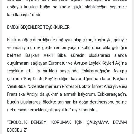
doğayla kurulan bağın ne kadar güçlü olabileceğini hepimize
kanıtlamıştır” dedi.
EMEĞİ GEÇENLERE TEŞEKKÜRLER
Eskikaraağaç denildiğinde doğaya sahip çıkan, kuşlarıyla, gölüyle
ve insanıyla örnek gösterilen bir yaşam kültürünün akla geldiğini
belirten Başkan Vekili Biba, sürecin uluslararası alanda
duyulmasını sağlayan Euronatur ve Avrupa Leylek Köyleri Ağı’na
teşekkür etti. İş birlikleri sayesinde Eskikaraağaç’ın Avrupa
çapında ‘Kuş Dostu Köy’ kimliğini kazandığını hatırlatan Başkan
Vekili Biba, “Özellikle merhum Profesör Doktor İsmet Arıcı’yı ve eşi
Franziska Arıcı’yı da şükranla anmak istiyorum. Eskikaraağaç’ın,
bugün uluslararası ölçekte tanınan bir doğa destinasyonu haline
gelmesinde emekleri çok büyüktür” diye konuştu.
“EKOLOJİK DENGEYİ KORUMAK İÇİN ÇALIŞMAYA DEVAM
EDECEĞİZ”