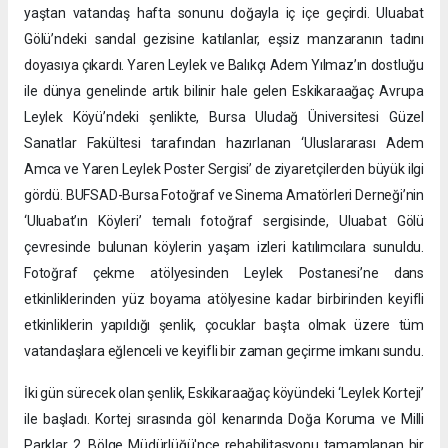
yaştan vatandaş hafta sonunu doğayla iç içe geçirdi. Uluabat
Gölü’ndeki sandal gezisine katılanlar, eşsiz manzaranın tadını
doyasıya çıkardı. Yaren Leylek ve Balıkçı Adem Yılmaz’ın dostluğu
ile dünya genelinde artık bilinir hale gelen Eskikaraağaç Avrupa
Leylek Köyü’ndeki şenlikte, Bursa Uludağ Üniversitesi Güzel
Sanatlar Fakültesi tarafından hazırlanan ‘Uluslararası Adem
Amca ve Yaren Leylek Poster Sergisi’ de ziyaretçilerden büyük ilgi
gördü. BUFSAD-Bursa Fotoğraf ve Sinema Amatörleri Derneği’nin
‘Uluabat’ın Köyleri’ temalı fotoğraf sergisinde, Uluabat Gölü
çevresinde bulunan köylerin yaşam izleri katılımcılara sunuldu.
Fotoğraf çekme atölyesinden Leylek Postanesi’ne dans
etkinliklerinden yüz boyama atölyesine kadar birbirinden keyifli
etkinliklerin yapıldığı şenlik, çocuklar başta olmak üzere tüm
vatandaşlara eğlenceli ve keyifli bir zaman geçirme imkanı sundu.
İki gün sürecek olan şenlik, Eskikaraağaç köyündeki ‘Leylek Korteji’
ile başladı. Kortej sırasında göl kenarında Doğa Koruma ve Milli
Parklar 2. Bölge Müdürlüğü'nce rehabilitasyonu tamamlanan bir