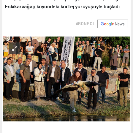
Eskikaraağaç köyündeki kortej yürüyüşüyle başladı.
ABONE OL