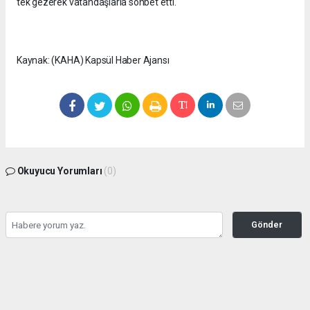
tek gezerek vatandaşlarla sohbet etti.
Kaynak: (KAHA) Kapsül Haber Ajansı
Okuyucu Yorumları
(0)
Gönder
Yorum yazarak Topluluk Kuralları’nı kabul etmiş bulunuyor ve
seffafbelediyecilik.com sitesine yaptığınız yorumunuzla ilgili doğrudan veya dolaylı
tüm sorumluluğu tek başınıza üstleniyorsunuz. Yazılan tüm yorumlardan site
yönetimi hiçbir şekilde sorumlu tutulamaz.