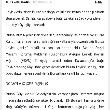
Erkek
|
Kadın
(Haberi Sesli Oku)
Leyleklerin izinde Bursa’nın doğal ve kültürel mirasına sahip çıkılan
Bursa Leylek Şenliği, Karacabey’e bağlı Eskikaraağaç köyündeki
kortej yürüyüşüyle başladı.
Bursa Büyükşehir Belediyesi’nin, Karacabey Belediyesi ve Bursa
Kültür, Turizm ve Tanıtma Birliği’nin katkılarıyla düzenlediği ‘Bursa
Leylek Şenliği’, büyük bir coşkuya sahne oldu. Avrupa Doğal
Yaşamı Koruma Vakfı’nın (Euronatur) Avrupa Leylek Köyleri
Ağı’nda (ESVN) Türkiye’yi temsil eden Karacabey’e bağlı
Eskikaraağaç Köyü’nde gerçekleştirilen Bursa Leylek Şenliği, gün
boyu düzenlenen etkinliklerle Bursalılara keyifli bir gün yaşattı.
DOĞAYLA İÇ İÇE BİR ŞENLİK
Bursa Büyükşehir Belediyesi’nin vatandaşlara ücretsiz ulaşım
imkânı da sağladığı şenlikte, ilk olarak TDF Bursa İl Temsilciliği ile
doğa yürüyüşü düzenlendi. Yoğun katılımın olduğu yürüyüşle, her