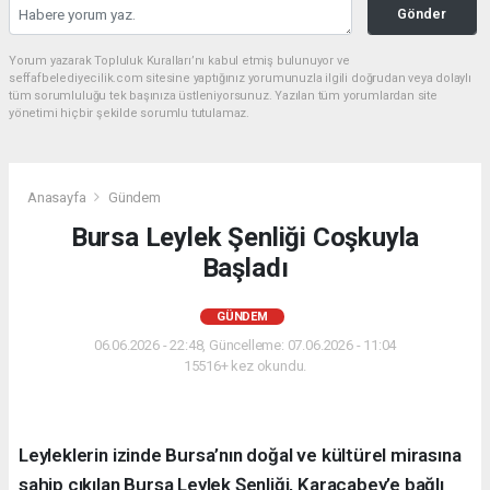
Gönder
Yorum yazarak Topluluk Kuralları’nı kabul etmiş bulunuyor ve
seffafbelediyecilik.com sitesine yaptığınız yorumunuzla ilgili doğrudan veya dolaylı
tüm sorumluluğu tek başınıza üstleniyorsunuz. Yazılan tüm yorumlardan site
yönetimi hiçbir şekilde sorumlu tutulamaz.
Anasayfa
Gündem
Bursa Leylek Şenliği Coşkuyla
Başladı
GÜNDEM
06.06.2026 - 22:48, Güncelleme: 07.06.2026 - 11:04
15516+ kez okundu.
Leyleklerin izinde Bursa’nın doğal ve kültürel mirasına
sahip çıkılan Bursa Leylek Şenliği, Karacabey’e bağlı