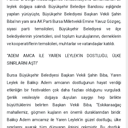
leylek doğaya salındı. Büyükşehir Belediye Bandosu eşliğinde
yapılan yürüyüşte, Büyükşehir Belediyesi Başkan Vekili Şahin
Biba’nın yanı sıra AK Parti Bursa Milletvekili Emine Yavuz Gözgeç,
siyasi parti temsilcileri, Büyükşehir Belediyesi ve ilçe
belediyelerinin yöneticileri, sivil toplum kuruluşlarının, derneklerin
ve kooperatiflerin temsilcileri, muhtarlar ve vatandaşlar katıldı.
“ADEM AMCA İLE YAREN LEYLEK’İN DOSTLUĞU, ÜLKE
SINIRLARINI AŞTI”
Bursa Büyükşehir Belediyesi Başkan Vekili Şahin Biba, Yaren
Leylek ile Balıkçı Adem amcanın dostluğunun hayat verdiği
etkinliğin bir festivalden çok daha fazlası olduğunu vurguladı.
Şenlik vesilesiyle doğaya duyulan saygıyı hep birlikte
büyüttüklerini belirten Başkan Vekili Biba, “Eskikaraağaç
mahallemiz, göçmen kuşların en önemli duraklarından biridir.
Balıkçı Adem amcamız ile Yaren Leylek’in güzel dostluğu, ülke
sınırlarını aşarak tüm dünyanın ilgisini çekmiştir. Bu dostluk,