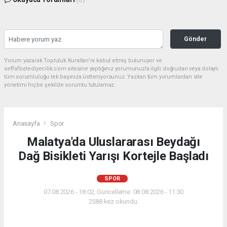
Gönder
Yorum yazarak Topluluk Kuralları’nı kabul etmiş bulunuyor ve
seffafbelediyecilik.com sitesine yaptığınız yorumunuzla ilgili doğrudan veya dolaylı
tüm sorumluluğu tek başınıza üstleniyorsunuz. Yazılan tüm yorumlardan site
yönetimi hiçbir şekilde sorumlu tutulamaz.
Anasayfa
Spor
Malatya'da Uluslararası Beydağı
Dağ Bisikleti Yarışı Kortejle Başladı
SPOR
07.08.2026 - 18:02, Güncelleme: 08.08.2026 - 11:30
2588 kez okundu.