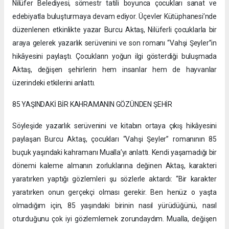
Nilüfer Belediyesi, sömestr tatili boyunca çocukları sanat ve
edebiyatla buluşturmaya devam ediyor. Üçevler Kütüphanesi’nde
düzenlenen etkinlikte yazar Burcu Aktaş, Nilüferli çocuklarla bir
araya gelerek yazarlık serüvenini ve son romanı “Vahşi Şeyler”in
hikâyesini paylaştı. Çocukların yoğun ilgi gösterdiği buluşmada
Aktaş, değişen şehirlerin hem insanlar hem de hayvanlar
üzerindeki etkilerini anlattı.
85 YAŞINDAKİ BİR KAHRAMANIN GÖZÜNDEN ŞEHİR
Söyleşide yazarlık serüvenini ve kitabın ortaya çıkış hikâyesini
paylaşan Burcu Aktaş, çocukları “Vahşi Şeyler” romanının 85
buçuk yaşındaki kahramanı Mualla’yı anlattı. Kendi yaşamadığı bir
dönemi kaleme almanın zorluklarına değinen Aktaş, karakteri
yaratırken yaptığı gözlemleri şu sözlerle aktardı: “Bir karakter
yaratırken onun gerçekçi olması gerekir. Ben henüz o yaşta
olmadığım için, 85 yaşındaki birinin nasıl yürüdüğünü, nasıl
oturduğunu çok iyi gözlemlemek zorundaydım. Mualla, değişen