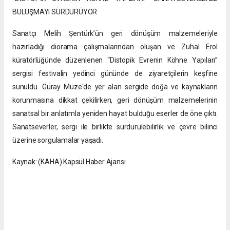
BULUŞMAYI SÜRDÜRÜYOR
Sanatçı Melih Şentürk’ün geri dönüşüm malzemeleriyle
hazırladığı diorama çalışmalarından oluşan ve Zuhal Erol
küratörlüğünde düzenlenen “Distopik Evrenin Köhne Yapıları”
sergisi festivalin yedinci gününde de ziyaretçilerin keşfine
sunuldu. Güray Müze'de yer alan sergide doğa ve kaynakların
korunmasına dikkat çekilirken, geri dönüşüm malzemelerinin
sanatsal bir anlatımla yeniden hayat bulduğu eserler de öne çıktı.
Sanatseverler, sergi ile birlikte sürdürülebilirlik ve çevre bilinci
üzerine sorgulamalar yaşadı.
Kaynak: (KAHA) Kapsül Haber Ajansı