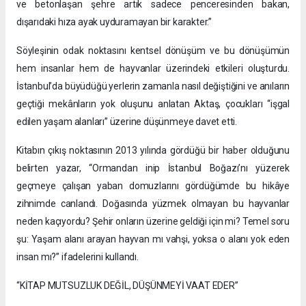
ve betonlaşan şehre artık sadece penceresinden bakan,
dışarıdaki hıza ayak uyduramayan bir karakter.”
Söyleşinin odak noktasını kentsel dönüşüm ve bu dönüşümün
hem insanlar hem de hayvanlar üzerindeki etkileri oluşturdu.
İstanbul’da büyüdüğü yerlerin zamanla nasıl değiştiğini ve anıların
geçtiği mekânların yok oluşunu anlatan Aktaş, çocukları “işgal
edilen yaşam alanları” üzerine düşünmeye davet etti.
Kitabın çıkış noktasının 2013 yılında gördüğü bir haber olduğunu
belirten yazar, “Ormandan inip İstanbul Boğazı’nı yüzerek
geçmeye çalışan yaban domuzlarını gördüğümde bu hikâye
zihnimde canlandı. Doğasında yüzmek olmayan bu hayvanlar
neden kaçıyordu? Şehir onların üzerine geldiği için mi? Temel soru
şu: Yaşam alanı arayan hayvan mı vahşi, yoksa o alanı yok eden
insan mı?” ifadelerini kullandı.
“KİTAP MUTSUZLUK DEĞİL, DÜŞÜNMEYİ VAAT EDER”