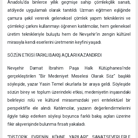
Anadolu'da binlerce yıllık geçmişe sahip çömlekçilik sanatı,
atölyede uygulamalı olarak tanıtıldı. Uzman eğitmen eşliğinde
çamura şekil vererek geleneksel çömlek yapım tekniklerini ve
çömlekçi çarkını kullanmayı öğrenen katılımcılar, hem geleneksel
üretim teknikleriyle buluştu hem de Nevşehir'in zengin kültürel
mirasıyla kendi eserlerini üretmenin keyfini yaşadı.
SÖZÜN ETKİSİ FARKLI BAKIŞ AÇILARI KAZANDIRDI
Nevşehir Damat İbrahim Paşa Halk Kütüphanesi'nde
gerçekleştirilen "Bir Medeniyet Meselesi Olarak Söz" başlıklı
söyleşide, yazar Yasin Temel okurlarla bir araya geldi. Söyleşide
sözün birey ve toplum üzerindeki etkisi, medeniyetin inşasındaki
belirleyici rolü ve kültürel mirasımızdaki yeri entelektüel bir
perspektifle ele alındı. Katılımcılar, yazarın değerlendirmelerini
ilgiyle takip ederken söyleşi boyunca farklı bakış açıları üzerine
fikir alışverişinde bulunma fırsatı yakaladı.
“DİSTOPİK EVRENİN KÖHNE YAPILARI” SANATSEVERLERLE