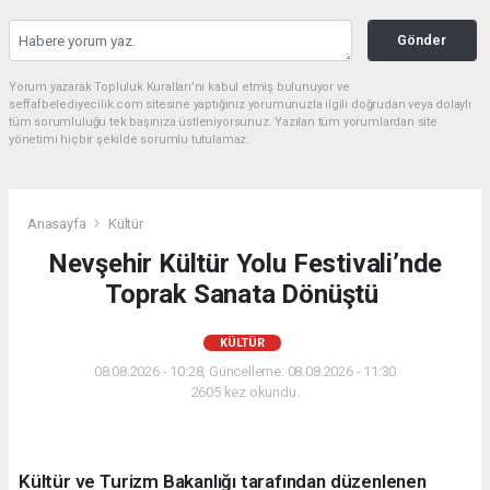
Gönder
Yorum yazarak Topluluk Kuralları’nı kabul etmiş bulunuyor ve
seffafbelediyecilik.com sitesine yaptığınız yorumunuzla ilgili doğrudan veya dolaylı
tüm sorumluluğu tek başınıza üstleniyorsunuz. Yazılan tüm yorumlardan site
yönetimi hiçbir şekilde sorumlu tutulamaz.
Anasayfa
Kültür
Nevşehir Kültür Yolu Festivali’nde
Toprak Sanata Dönüştü
KÜLTÜR
08.08.2026 - 10:28, Güncelleme: 08.08.2026 - 11:30
2605 kez okundu.
Kültür ve Turizm Bakanlığı tarafından düzenlenen