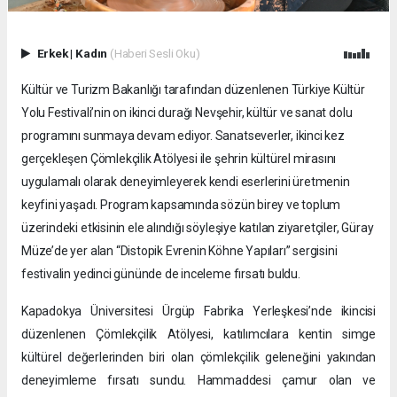
Erkek
|
Kadın
(Haberi Sesli Oku)
Kültür ve Turizm Bakanlığı tarafından düzenlenen Türkiye Kültür
Yolu Festivali’nin on ikinci durağı Nevşehir, kültür ve sanat dolu
programını sunmaya devam ediyor. Sanatseverler, ikinci kez
gerçekleşen Çömlekçilik Atölyesi ile şehrin kültürel mirasını
uygulamalı olarak deneyimleyerek kendi eserlerini üretmenin
keyfini yaşadı. Program kapsamında sözün birey ve toplum
üzerindeki etkisinin ele alındığı söyleşiye katılan ziyaretçiler, Güray
Müze’de yer alan “Distopik Evrenin Köhne Yapıları” sergisini
festivalin yedinci gününde de inceleme fırsatı buldu.
Kapadokya Üniversitesi Ürgüp Fabrika Yerleşkesi’nde ikincisi
düzenlenen Çömlekçilik Atölyesi, katılımcılara kentin simge
kültürel değerlerinden biri olan çömlekçilik geleneğini yakından
deneyimleme fırsatı sundu. Hammaddesi çamur olan ve