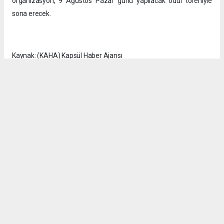
organizasyon, 9 Ağustos Pazar günü yapılacak ödül töreniyle
sona erecek.
Kaynak: (KAHA) Kapsül Haber Ajansı
Okuyucu Yorumları
(0)
Gönder
Yorum yazarak Topluluk Kuralları’nı kabul etmiş bulunuyor ve
seffafbelediyecilik.com sitesine yaptığınız yorumunuzla ilgili doğrudan veya dolaylı
tüm sorumluluğu tek başınıza üstleniyorsunuz. Yazılan tüm yorumlardan site
yönetimi hiçbir şekilde sorumlu tutulamaz.