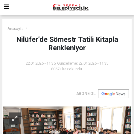
Anasayfa
Nilüfer’de Sömestr Tatili Kitapla
Renkleniyor
22.01.2026 - 11:35, Güncelleme: 22.01.2026 - 11:35
8067+ kez okundu.
ABONE OL