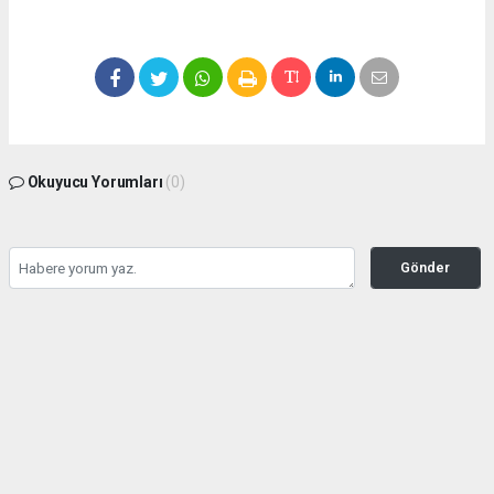
Okuyucu Yorumları
(0)
Gönder
Yorum yazarak Topluluk Kuralları’nı kabul etmiş bulunuyor ve
seffafbelediyecilik.com sitesine yaptığınız yorumunuzla ilgili doğrudan veya dolaylı
tüm sorumluluğu tek başınıza üstleniyorsunuz. Yazılan tüm yorumlardan site
yönetimi hiçbir şekilde sorumlu tutulamaz.