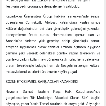
Müze’de yer alan “Distopik Evrenin Köhne Yapıları” sergisini
festivalin yedinci gününde de inceleme fırsatı buldu.
Kapadokya Üniversitesi Ürgüp Fabrika Yerleşkesi’nde ikincisi
düzenlenen Çömlekçilik Atölyesi, katılımcılara kentin simge
kültürel değerlerinden biri olan çömlekçilik geleneğini yakından
deneyimleme fırsatı sundu. Hammaddesi çamur olan ve
Anadolu'da binlerce yıllık geçmişe sahip çömlekçilik sanatı,
atölyede uygulamalı olarak tanıtıldı. Uzman eğitmen eşliğinde
çamura şekil vererek geleneksel çömlek yapım tekniklerini ve
çömlekçi çarkını kullanmayı öğrenen katılımcılar, hem geleneksel
üretim teknikleriyle buluştu hem de Nevşehir'in zengin kültürel
mirasıyla kendi eserlerini üretmenin keyfini yaşadı.
SÖZÜN ETKİSİ FARKLI BAKIŞ AÇILARI KAZANDIRDI
Nevşehir Damat İbrahim Paşa Halk Kütüphanesi'nde
gerçekleştirilen "Bir Medeniyet Meselesi Olarak Söz" başlıklı
söyleşide, yazar Yasin Temel okurlarla bir araya geldi. Söyleşide