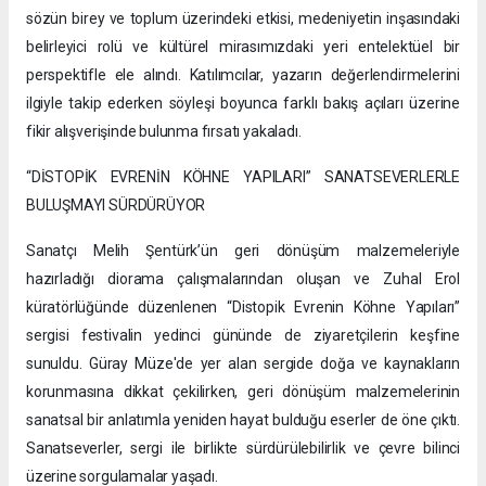
sözün birey ve toplum üzerindeki etkisi, medeniyetin inşasındaki
belirleyici rolü ve kültürel mirasımızdaki yeri entelektüel bir
perspektifle ele alındı. Katılımcılar, yazarın değerlendirmelerini
ilgiyle takip ederken söyleşi boyunca farklı bakış açıları üzerine
fikir alışverişinde bulunma fırsatı yakaladı.
“DİSTOPİK EVRENİN KÖHNE YAPILARI” SANATSEVERLERLE
BULUŞMAYI SÜRDÜRÜYOR
Sanatçı Melih Şentürk’ün geri dönüşüm malzemeleriyle
hazırladığı diorama çalışmalarından oluşan ve Zuhal Erol
küratörlüğünde düzenlenen “Distopik Evrenin Köhne Yapıları”
sergisi festivalin yedinci gününde de ziyaretçilerin keşfine
sunuldu. Güray Müze'de yer alan sergide doğa ve kaynakların
korunmasına dikkat çekilirken, geri dönüşüm malzemelerinin
sanatsal bir anlatımla yeniden hayat bulduğu eserler de öne çıktı.
Sanatseverler, sergi ile birlikte sürdürülebilirlik ve çevre bilinci
üzerine sorgulamalar yaşadı.