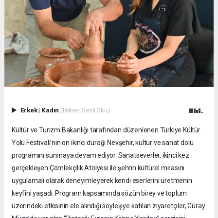
Erkek
|
Kadın
(Haberi Sesli Oku)
Kültür ve Turizm Bakanlığı tarafından düzenlenen Türkiye Kültür
Yolu Festivali’nin on ikinci durağı Nevşehir, kültür ve sanat dolu
programını sunmaya devam ediyor. Sanatseverler, ikinci kez
gerçekleşen Çömlekçilik Atölyesi ile şehrin kültürel mirasını
uygulamalı olarak deneyimleyerek kendi eserlerini üretmenin
keyfini yaşadı. Program kapsamında sözün birey ve toplum
üzerindeki etkisinin ele alındığı söyleşiye katılan ziyaretçiler, Güray