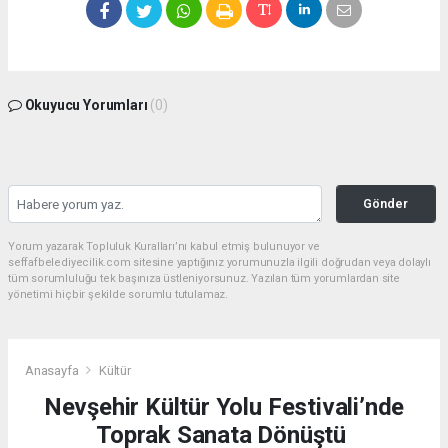
Okuyucu Yorumları
(0)
Gönder
Yorum yazarak Topluluk Kuralları’nı kabul etmiş bulunuyor ve
seffafbelediyecilik.com sitesine yaptığınız yorumunuzla ilgili doğrudan veya dolaylı
tüm sorumluluğu tek başınıza üstleniyorsunuz. Yazılan tüm yorumlardan site
yönetimi hiçbir şekilde sorumlu tutulamaz.
Anasayfa
Kültür
Nevşehir Kültür Yolu Festivali’nde
Toprak Sanata Dönüştü