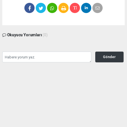
Okuyucu Yorumları
(0)
Gönder
Yorum yazarak Topluluk Kuralları’nı kabul etmiş bulunuyor ve
seffafbelediyecilik.com sitesine yaptığınız yorumunuzla ilgili doğrudan veya dolaylı
tüm sorumluluğu tek başınıza üstleniyorsunuz. Yazılan tüm yorumlardan site
yönetimi hiçbir şekilde sorumlu tutulamaz.
haber paketi
haber scripti
haber yazılımı
Tüm hakları saklı tutulmaktadır.Copyright 2026©