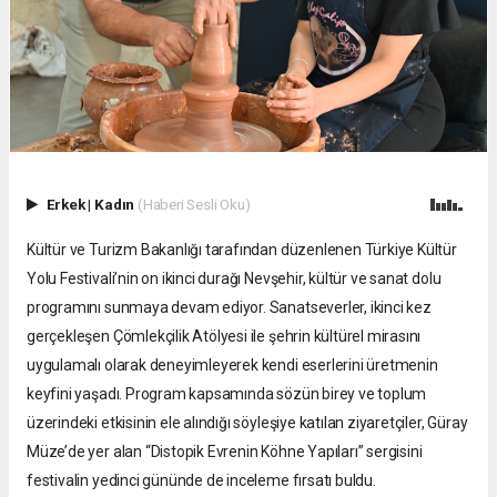
Erkek
|
Kadın
(Haberi Sesli Oku)
Kültür ve Turizm Bakanlığı tarafından düzenlenen Türkiye Kültür
Yolu Festivali’nin on ikinci durağı Nevşehir, kültür ve sanat dolu
programını sunmaya devam ediyor. Sanatseverler, ikinci kez
gerçekleşen Çömlekçilik Atölyesi ile şehrin kültürel mirasını
uygulamalı olarak deneyimleyerek kendi eserlerini üretmenin
keyfini yaşadı. Program kapsamında sözün birey ve toplum
üzerindeki etkisinin ele alındığı söyleşiye katılan ziyaretçiler, Güray
Müze’de yer alan “Distopik Evrenin Köhne Yapıları” sergisini
festivalin yedinci gününde de inceleme fırsatı buldu.