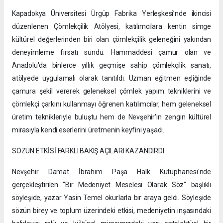
Kapadokya Üniversitesi Ürgüp Fabrika Yerleşkesi’nde ikincisi
düzenlenen Çömlekçilik Atölyesi, katılımcılara kentin simge
kültürel değerlerinden biri olan çömlekçilik geleneğini yakından
deneyimleme fırsatı sundu. Hammaddesi çamur olan ve
Anadolu'da binlerce yıllık geçmişe sahip çömlekçilik sanatı,
atölyede uygulamalı olarak tanıtıldı. Uzman eğitmen eşliğinde
çamura şekil vererek geleneksel çömlek yapım tekniklerini ve
çömlekçi çarkını kullanmayı öğrenen katılımcılar, hem geleneksel
üretim teknikleriyle buluştu hem de Nevşehir'in zengin kültürel
mirasıyla kendi eserlerini üretmenin keyfini yaşadı.
SÖZÜN ETKİSİ FARKLI BAKIŞ AÇILARI KAZANDIRDI
Nevşehir Damat İbrahim Paşa Halk Kütüphanesi'nde
gerçekleştirilen "Bir Medeniyet Meselesi Olarak Söz" başlıklı
söyleşide, yazar Yasin Temel okurlarla bir araya geldi. Söyleşide
sözün birey ve toplum üzerindeki etkisi, medeniyetin inşasındaki