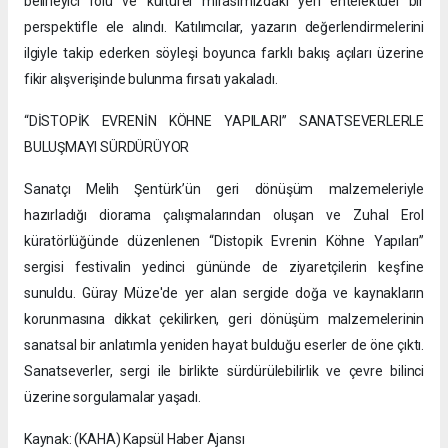
belirleyici rolü ve kültürel mirasımızdaki yeri entelektüel bir
perspektifle ele alındı. Katılımcılar, yazarın değerlendirmelerini
ilgiyle takip ederken söyleşi boyunca farklı bakış açıları üzerine
fikir alışverişinde bulunma fırsatı yakaladı.
“DİSTOPİK EVRENİN KÖHNE YAPILARI” SANATSEVERLERLE
BULUŞMAYI SÜRDÜRÜYOR
Sanatçı Melih Şentürk’ün geri dönüşüm malzemeleriyle
hazırladığı diorama çalışmalarından oluşan ve Zuhal Erol
küratörlüğünde düzenlenen “Distopik Evrenin Köhne Yapıları”
sergisi festivalin yedinci gününde de ziyaretçilerin keşfine
sunuldu. Güray Müze'de yer alan sergide doğa ve kaynakların
korunmasına dikkat çekilirken, geri dönüşüm malzemelerinin
sanatsal bir anlatımla yeniden hayat bulduğu eserler de öne çıktı.
Sanatseverler, sergi ile birlikte sürdürülebilirlik ve çevre bilinci
üzerine sorgulamalar yaşadı.
Kaynak: (KAHA) Kapsül Haber Ajansı