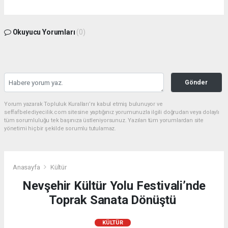
Okuyucu Yorumları
(0)
Gönder
Yorum yazarak Topluluk Kuralları’nı kabul etmiş bulunuyor ve
seffafbelediyecilik.com sitesine yaptığınız yorumunuzla ilgili doğrudan veya dolaylı
tüm sorumluluğu tek başınıza üstleniyorsunuz. Yazılan tüm yorumlardan site
yönetimi hiçbir şekilde sorumlu tutulamaz.
Anasayfa
Kültür
Nevşehir Kültür Yolu Festivali’nde
Toprak Sanata Dönüştü
KÜLTÜR