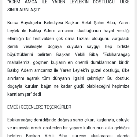
“ADEM AMCA İLE YAREN LEYLEK’İN DOSTLUĞU, ÜLKE
SINIRLARINI AŞTI”
Bursa Büyükşehir Belediyesi Başkan Vekili Şahin Biba, Yaren
Leylek ile Balıkçı Adem amcanın dostluğunun hayat verdiği
etkinliğin bir festivalden çok daha fazlası olduğunu vurguladı.
Şenlik vesilesiyle doğaya duyulan saygıyı hep birlikte
büyüttüklerini belirten Başkan Vekili Biba, “Eskikaraağaç
mahallemiz, göçmen kuşların en önemli duraklarından biridir.
Balıkçı Adem amcamız ile Yaren Leylek’in güzel dostluğu, ülke
sınırlarını aşarak tüm dünyanın ilgisini çekmiştir. Bu dostluk,
doğayla kurulan bağın ne kadar güçlü olabileceğini hepimize
kanıtlamıştır” dedi.
EMEĞİ GEÇENLERE TEŞEKKÜRLER
Eskikaraağaç denildiğinde doğaya sahip çıkan, kuşlarıyla, gölüyle
ve insanıyla örnek gösterilen bir yaşam kültürünün akla geldiğini
belirten Başkan Vekili Biba, sürecin uluslararası alanda