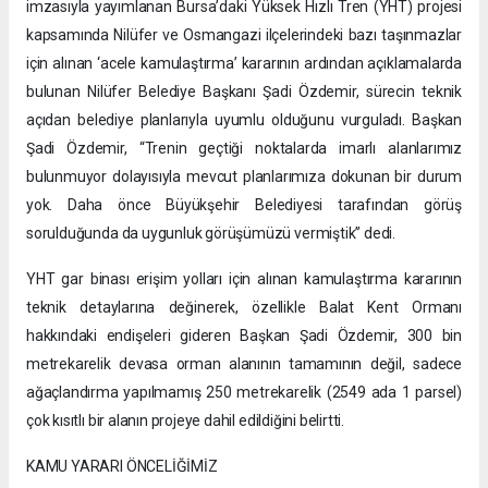
imzasıyla yayımlanan Bursa’daki Yüksek Hızlı Tren (YHT) projesi
kapsamında Nilüfer ve Osmangazi ilçelerindeki bazı taşınmazlar
için alınan ‘acele kamulaştırma’ kararının ardından açıklamalarda
bulunan Nilüfer Belediye Başkanı Şadi Özdemir, sürecin teknik
açıdan belediye planlarıyla uyumlu olduğunu vurguladı. Başkan
Şadi Özdemir, “Trenin geçtiği noktalarda imarlı alanlarımız
bulunmuyor dolayısıyla mevcut planlarımıza dokunan bir durum
yok. Daha önce Büyükşehir Belediyesi tarafından görüş
sorulduğunda da uygunluk görüşümüzü vermiştik” dedi.
YHT gar binası erişim yolları için alınan kamulaştırma kararının
teknik detaylarına değinerek, özellikle Balat Kent Ormanı
hakkındaki endişeleri gideren Başkan Şadi Özdemir, 300 bin
metrekarelik devasa orman alanının tamamının değil, sadece
ağaçlandırma yapılmamış 250 metrekarelik (2549 ada 1 parsel)
çok kısıtlı bir alanın projeye dahil edildiğini belirtti.
KAMU YARARI ÖNCELİĞİMİZ