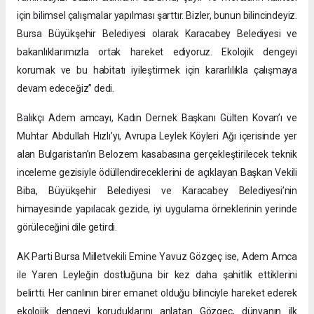
için bilimsel çalışmalar yapılması şarttır. Bizler, bunun bilincindeyiz.
Bursa Büyükşehir Belediyesi olarak Karacabey Belediyesi ve
bakanlıklarımızla ortak hareket ediyoruz. Ekolojik dengeyi
korumak ve bu habitatı iyileştirmek için kararlılıkla çalışmaya
devam edeceğiz” dedi.
Balıkçı Adem amcayı, Kadın Dernek Başkanı Gülten Kovan’ı ve
Muhtar Abdullah Hızlı’yı, Avrupa Leylek Köyleri Ağı içerisinde yer
alan Bulgaristan’ın Belozem kasabasına gerçekleştirilecek teknik
inceleme gezisiyle ödüllendireceklerini de açıklayan Başkan Vekili
Biba, Büyükşehir Belediyesi ve Karacabey Belediyesi’nin
himayesinde yapılacak gezide, iyi uygulama örneklerinin yerinde
görüleceğini dile getirdi.
AK Parti Bursa Milletvekili Emine Yavuz Gözgeç ise, Adem Amca
ile Yaren Leyleğin dostluğuna bir kez daha şahitlik ettiklerini
belirtti. Her canlının birer emanet olduğu bilinciyle hareket ederek
ekolojik dengeyi koruduklarını anlatan Gözgeç, dünyanın ilk