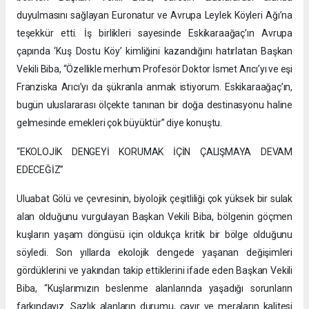
duyulmasını sağlayan Euronatur ve Avrupa Leylek Köyleri Ağı’na
teşekkür etti. İş birlikleri sayesinde Eskikaraağaç’ın Avrupa
çapında ‘Kuş Dostu Köy’ kimliğini kazandığını hatırlatan Başkan
Vekili Biba, “Özellikle merhum Profesör Doktor İsmet Arıcı’yı ve eşi
Franziska Arıcı’yı da şükranla anmak istiyorum. Eskikaraağaç’ın,
bugün uluslararası ölçekte tanınan bir doğa destinasyonu haline
gelmesinde emekleri çok büyüktür” diye konuştu.
“EKOLOJİK DENGEYİ KORUMAK İÇİN ÇALIŞMAYA DEVAM
EDECEĞİZ”
Uluabat Gölü ve çevresinin, biyolojik çeşitliliği çok yüksek bir sulak
alan olduğunu vurgulayan Başkan Vekili Biba, bölgenin göçmen
kuşların yaşam döngüsü için oldukça kritik bir bölge olduğunu
söyledi. Son yıllarda ekolojik dengede yaşanan değişimleri
gördüklerini ve yakından takip ettiklerini ifade eden Başkan Vekili
Biba, “Kuşlarımızın beslenme alanlarında yaşadığı sorunların
farkındayız. Sazlık alanların durumu, çayır ve meraların kalitesi