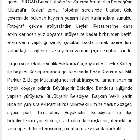
gördü. BUFSAD-Bursa Fotoğraf ve Sinema Amatörleri Derneği’nin
‘Uluabat’ın Köyleri’ temalı fotoğraf sergisinde, Uluabat Gölü
çevresinde bulunan köylerin yaşam izleri katılımcılara sunuldu.
Fotoğraf çekme atölyesinden Leylek Postanesi’ne dans
etkinliklerinden yüz boyama atölyesine kadar birbirinden keyifli
etkinliklerin yapıldığı şenlik, çocuklar başta olmak üzere tüm
vatandaşlara eğlenceli ve keyifli bir zaman geçirme imkanı sundu.
İki gün sürecek olan şenlik, Eskikaraağaç köyündeki ‘Leylek Korteji’
ile başladı. Kortej sırasında göl kenarında Doğa Koruma ve Milli
Parklar 2. Bölge Müdürlüğü'nce rehabilitasyonu tamamlanan bir
leylek doğaya salındı. Büyükşehir Belediye Bandosu eşliğinde
yapılan yürüyüşte, Büyükşehir Belediyesi Başkan Vekili Şahin
Biba’nın yanı sıra AK Parti Bursa Milletvekili Emine Yavuz Gözgeç,
siyasi parti temsilcileri, Büyükşehir Belediyesi ve ilçe
belediyelerinin yöneticileri, sivil toplum kuruluşlarının, derneklerin
ve kooperatiflerin temsilcileri, muhtarlar ve vatandaşlar katıldı.