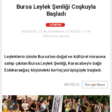
Bursa Leylek Şenliği Coşkuyla
Başladı
GÜNDEM
06.06.2026 - 22:48, Güncelleme: 07.06.2026 - 11:04
15525+ kez okundu.
Leyleklerin izinde Bursa’nın doğal ve kültürel mirasına
sahip çıkılan Bursa Leylek Şenliği, Karacabey’e bağlı
Eskikaraağaç köyündeki kortej yürüyüşüyle başladı.
ABONE OL