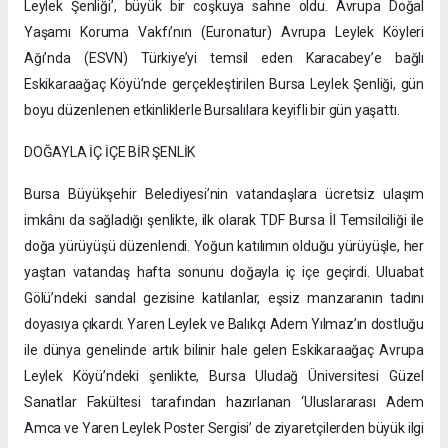
Leylek Şenliği’, büyük bir coşkuya sahne oldu. Avrupa Doğal
Yaşamı Koruma Vakfı’nın (Euronatur) Avrupa Leylek Köyleri
Ağı’nda (ESVN) Türkiye’yi temsil eden Karacabey’e bağlı
Eskikaraağaç Köyü’nde gerçekleştirilen Bursa Leylek Şenliği, gün
boyu düzenlenen etkinliklerle Bursalılara keyifli bir gün yaşattı.
DOĞAYLA İÇ İÇE BİR ŞENLİK
Bursa Büyükşehir Belediyesi’nin vatandaşlara ücretsiz ulaşım
imkânı da sağladığı şenlikte, ilk olarak TDF Bursa İl Temsilciliği ile
doğa yürüyüşü düzenlendi. Yoğun katılımın olduğu yürüyüşle, her
yaştan vatandaş hafta sonunu doğayla iç içe geçirdi. Uluabat
Gölü’ndeki sandal gezisine katılanlar, eşsiz manzaranın tadını
doyasıya çıkardı. Yaren Leylek ve Balıkçı Adem Yılmaz’ın dostluğu
ile dünya genelinde artık bilinir hale gelen Eskikaraağaç Avrupa
Leylek Köyü’ndeki şenlikte, Bursa Uludağ Üniversitesi Güzel
Sanatlar Fakültesi tarafından hazırlanan ‘Uluslararası Adem
Amca ve Yaren Leylek Poster Sergisi’ de ziyaretçilerden büyük ilgi