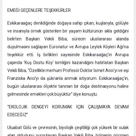
EMEĞİ GEÇENLERE TEŞEKKÜRLER
Eskikaraağaç denildiğinde doğaya sahip çıkan, kuşlarıyla, gölüyle
ve insanıyla örnek gösterilen bir yaşam kültürünün akla geldiğini
belirten Başkan Vekili Biba, sürecin uluslararası alanda
duyulmasını sağlayan Euronatur ve Avrupa Leylek Köyleri Ağı’na
teşekkür etti. İş birlikleri sayesinde Eskikaraağaç’ın Avrupa
çapında ‘Kuş Dostu Köy’ kimliğini kazandığını hatırlatan Başkan
Vekili Biba, “Özellikle merhum Profesör Doktor İsmet Arıcı’yı ve eşi
Franziska Arıcı’yı da şükranla anmak istiyorum. Eskikaraağaç’ın,
bugün uluslararası ölçekte tanınan bir doğa destinasyonu haline
gelmesinde emekleri çok büyüktür” diye konuştu.
“EKOLOJİK DENGEYİ KORUMAK İÇİN ÇALIŞMAYA DEVAM
EDECEĞİZ”
Uluabat Gölü ve çevresinin, biyolojik çeşitliliği çok yüksek bir sulak
alan olduğunu vurgulayan Başkan Vekili Biba, bölgenin göçmen