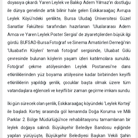
doyasıya çıkardı. Yaren Leylek ve Balıkçı Adem Yılmaz’ın dostluğu
ile dünya genelinde artık bilinir hale gelen Eskikaraağaç Avrupa
Leylek Köyü’ndeki şenlikte, Bursa Uludağ Üniversitesi Güzel
Sanatlar Fakültesi tarafından hazırlanan ‘Uluslararası Adem
Amca ve Yaren Leylek Poster Sergisi’ de ziyaretçilerden büyük ilgi
gördü. BUFSAD-Bursa Fotoğraf ve Sinema Amatörleri Derneği’nin
‘Uluabat’ın Köyleri’ temalı fotoğraf sergisinde, Uluabat Gölü
çevresinde bulunan köylerin yaşam izleri katılımcılara sunuldu.
Fotoğraf çekme atölyesinden Leylek Postanesi’ne dans
etkinliklerinden yüz boyama atölyesine kadar birbirinden keyifli
etkinliklerin yapıldığı şenlik, çocuklar başta olmak üzere tüm
vatandaşlara eğlenceli ve keyifli bir zaman geçirme imkanı sundu.
İki gün sürecek olan şenlik, Eskikaraağaç köyündeki ‘Leylek Korteji’
ile başladı. Kortej sırasında göl kenarında Doğa Koruma ve Milli
Parklar 2. Bölge Müdürlüğü'nce rehabilitasyonu tamamlanan bir
leylek doğaya salındı. Büyükşehir Belediye Bandosu eşliğinde
yapılan yürüyüşte, Büyükşehir Belediyesi Başkan Vekili Şahin