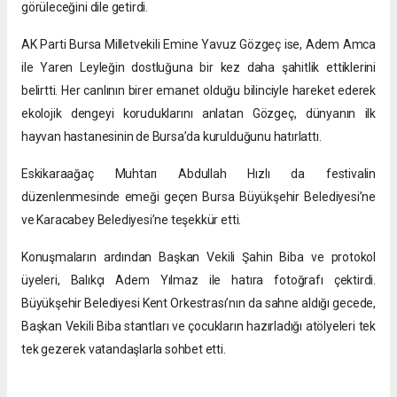
görüleceğini dile getirdi.
AK Parti Bursa Milletvekili Emine Yavuz Gözgeç ise, Adem Amca
ile Yaren Leyleğin dostluğuna bir kez daha şahitlik ettiklerini
belirtti. Her canlının birer emanet olduğu bilinciyle hareket ederek
ekolojik dengeyi koruduklarını anlatan Gözgeç, dünyanın ilk
hayvan hastanesinin de Bursa’da kurulduğunu hatırlattı.
Eskikaraağaç Muhtarı Abdullah Hızlı da festivalin
düzenlenmesinde emeği geçen Bursa Büyükşehir Belediyesi’ne
ve Karacabey Belediyesi’ne teşekkür etti.
Konuşmaların ardından Başkan Vekili Şahin Biba ve protokol
üyeleri, Balıkçı Adem Yılmaz ile hatıra fotoğrafı çektirdi.
Büyükşehir Belediyesi Kent Orkestrası’nın da sahne aldığı gecede,
Başkan Vekili Biba stantları ve çocukların hazırladığı atölyeleri tek
tek gezerek vatandaşlarla sohbet etti.