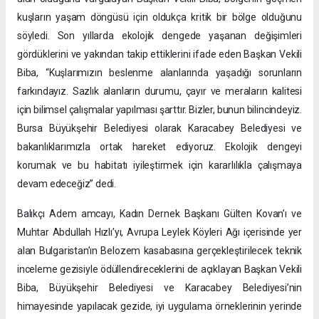
kuşların yaşam döngüsü için oldukça kritik bir bölge olduğunu
söyledi. Son yıllarda ekolojik dengede yaşanan değişimleri
gördüklerini ve yakından takip ettiklerini ifade eden Başkan Vekili
Biba, “Kuşlarımızın beslenme alanlarında yaşadığı sorunların
farkındayız. Sazlık alanların durumu, çayır ve meraların kalitesi
için bilimsel çalışmalar yapılması şarttır. Bizler, bunun bilincindeyiz.
Bursa Büyükşehir Belediyesi olarak Karacabey Belediyesi ve
bakanlıklarımızla ortak hareket ediyoruz. Ekolojik dengeyi
korumak ve bu habitatı iyileştirmek için kararlılıkla çalışmaya
devam edeceğiz” dedi.
Balıkçı Adem amcayı, Kadın Dernek Başkanı Gülten Kovan’ı ve
Muhtar Abdullah Hızlı’yı, Avrupa Leylek Köyleri Ağı içerisinde yer
alan Bulgaristan’ın Belozem kasabasına gerçekleştirilecek teknik
inceleme gezisiyle ödüllendireceklerini de açıklayan Başkan Vekili
Biba, Büyükşehir Belediyesi ve Karacabey Belediyesi’nin
himayesinde yapılacak gezide, iyi uygulama örneklerinin yerinde