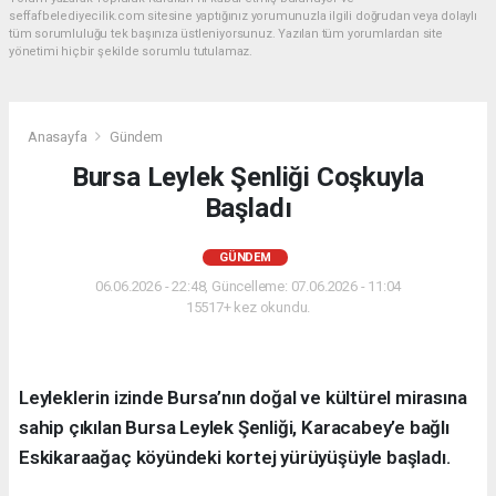
seffafbelediyecilik.com sitesine yaptığınız yorumunuzla ilgili doğrudan veya dolaylı
tüm sorumluluğu tek başınıza üstleniyorsunuz. Yazılan tüm yorumlardan site
yönetimi hiçbir şekilde sorumlu tutulamaz.
Anasayfa
Gündem
Bursa Leylek Şenliği Coşkuyla
Başladı
GÜNDEM
06.06.2026 - 22:48, Güncelleme: 07.06.2026 - 11:04
15517+ kez okundu.
Leyleklerin izinde Bursa’nın doğal ve kültürel mirasına
sahip çıkılan Bursa Leylek Şenliği, Karacabey’e bağlı
Eskikaraağaç köyündeki kortej yürüyüşüyle başladı.