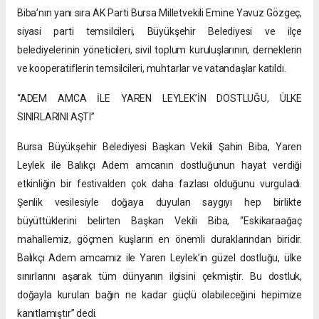
Biba’nın yanı sıra AK Parti Bursa Milletvekili Emine Yavuz Gözgeç,
siyasi parti temsilcileri, Büyükşehir Belediyesi ve ilçe
belediyelerinin yöneticileri, sivil toplum kuruluşlarının, derneklerin
ve kooperatiflerin temsilcileri, muhtarlar ve vatandaşlar katıldı.
“ADEM AMCA İLE YAREN LEYLEK’İN DOSTLUĞU, ÜLKE
SINIRLARINI AŞTI”
Bursa Büyükşehir Belediyesi Başkan Vekili Şahin Biba, Yaren
Leylek ile Balıkçı Adem amcanın dostluğunun hayat verdiği
etkinliğin bir festivalden çok daha fazlası olduğunu vurguladı.
Şenlik vesilesiyle doğaya duyulan saygıyı hep birlikte
büyüttüklerini belirten Başkan Vekili Biba, “Eskikaraağaç
mahallemiz, göçmen kuşların en önemli duraklarından biridir.
Balıkçı Adem amcamız ile Yaren Leylek’in güzel dostluğu, ülke
sınırlarını aşarak tüm dünyanın ilgisini çekmiştir. Bu dostluk,
doğayla kurulan bağın ne kadar güçlü olabileceğini hepimize
kanıtlamıştır” dedi.