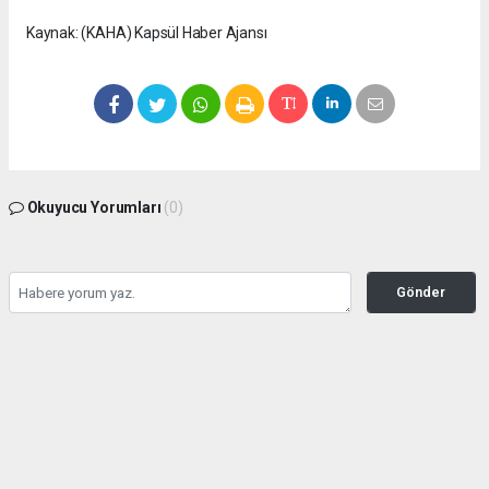
Kaynak: (KAHA) Kapsül Haber Ajansı
Okuyucu Yorumları
(0)
Gönder
Yorum yazarak Topluluk Kuralları’nı kabul etmiş bulunuyor ve
seffafbelediyecilik.com sitesine yaptığınız yorumunuzla ilgili doğrudan veya dolaylı
tüm sorumluluğu tek başınıza üstleniyorsunuz. Yazılan tüm yorumlardan site
yönetimi hiçbir şekilde sorumlu tutulamaz.