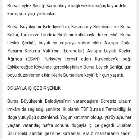
Bursa Leylek Şenliği, Karacabey’e bağlı Eskikaraağaç köyündeki
kortej yürüyüşüyle başladı.
Bursa Büyükşehir Belediyesi’nin, Karacabey Belediyesi ve Bursa
Kültür, Turizm ve Tanıtma Birliği’nin katkılarıyla düzenlediği ‘Bursa
Leylek Şenliği’, büyük bir coşkuya sahne oldu. Avrupa Doğal
Yaşamı Koruma Vakfı’nın (Euronatur) Avrupa Leylek Köyleri
Ağı’nda (ESVN) Türkiye’yi temsil eden Karacabey’e bağlı
Eskikaraağaç Köyü’nde gerçekleştirilen Bursa Leylek Şenliği, gün
boyu düzenlenen etkinliklerle Bursalılara keyifli bir gün yaşattı.
DOĞAYLA İÇ İÇE BİR ŞENLİK
Bursa Büyükşehir Belediyesi’nin vatandaşlara ücretsiz ulaşım
imkânı da sağladığı şenlikte, ilk olarak TDF Bursa İl Temsilciliği ile
doğa yürüyüşü düzenlendi. Yoğun katılımın olduğu yürüyüşle, her
yaştan vatandaş hafta sonunu doğayla iç içe geçirdi. Uluabat
Gölü’ndeki sandal gezisine katılanlar, eşsiz manzaranın tadını