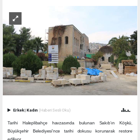
Erkek
|
Kadın
(Haberi Sesli Oku)
Tarihi Haleplibahçe havzasında bulunan Sakıb’ın Köşkü,
Büyükşehir Belediyesi'nce tarihi dokusu korunarak restore
ediliyor.