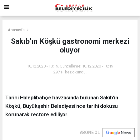
Anasayfa
Sakıb’ın Köşkü gastronomi merkezi
oluyor
10.12.2020 - 10:19, Güncelleme: 10.12.2020 - 10:19
2971+ kez okundu.
Tarihi Haleplibahçe havzasında bulunan Sakıb’ın
Köşkü, Büyükşehir Belediyesi'nce tarihi dokusu
korunarak restore ediliyor.
ABONE OL