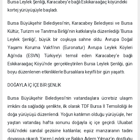
Bursa Leylek Şenliği, Karacabey’e bağlı Eskikaraağaç köyündeki
kortej yürüyüşüyle başladı.
Bursa Büyükşehir Belediyesi’nin, Karacabey Belediyesi ve Bursa
Kültür, Turizm ve Tanıtma Birliği’nin katkılarıyla düzenlediği ‘Bursa
Leylek Şenliği’, büyük bir coşkuya sahne oldu. Avrupa Doğal
Yaşamı Koruma Vakfı’nın (Euronatur) Avrupa Leylek Köyleri
Ağı’nda (ESVN) Türkiye’yi temsil eden Karacabey’e bağlı
Eskikaraağaç Köyü’nde gerçekleştirilen Bursa Leylek Şenliği, gün
boyu düzenlenen etkinliklerle Bursalılara keyifli bir gün yaşattı.
DOĞAYLA İÇ İÇE BİR ŞENLİK
Bursa Büyükşehir Belediyesi’nin vatandaşlara ücretsiz ulaşım
imkânı da sağladığı şenlikte, ilk olarak TDF Bursa İl Temsilciliği ile
doğa yürüyüşü düzenlendi. Yoğun katılımın olduğu yürüyüşle, her
yaştan vatandaş hafta sonunu doğayla iç içe geçirdi. Uluabat
Gölü’ndeki sandal gezisine katılanlar, eşsiz manzaranın tadını
doyasıya çıkardı. Yaren Leylek ve Balıkçı Adem Yılmaz’ın dostluğu