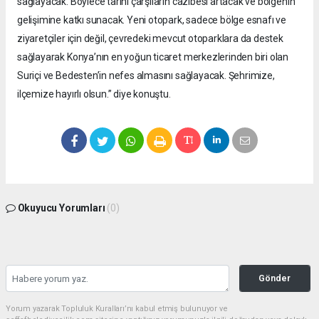
sağlayacak. Böylece tarihi çarşıların cazibesi artacak ve bölgenin
gelişimine katkı sunacak. Yeni otopark, sadece bölge esnafı ve
ziyaretçiler için değil, çevredeki mevcut otoparklara da destek
sağlayarak Konya’nın en yoğun ticaret merkezlerinden biri olan
Suriçi ve Bedesten’in nefes almasını sağlayacak. Şehrimize,
ilçemize hayırlı olsun.” diye konuştu.
Okuyucu Yorumları
(0)
Gönder
Yorum yazarak Topluluk Kuralları’nı kabul etmiş bulunuyor ve