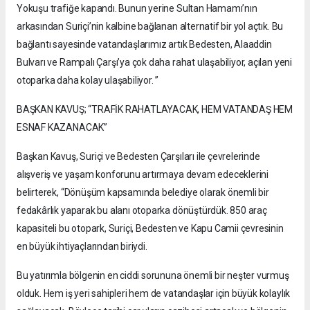
Yokuşu trafiğe kapandı. Bunun yerine Sultan Hamamı’nın
arkasından Suriçi’nin kalbine bağlanan alternatif bir yol açtık. Bu
bağlantı sayesinde vatandaşlarımız artık Bedesten, Alaaddin
Bulvarı ve Rampalı Çarşı’ya çok daha rahat ulaşabiliyor, açılan yeni
otoparka daha kolay ulaşabiliyor. ”
BAŞKAN KAVUŞ; “TRAFİK RAHATLAYACAK, HEM VATANDAŞ HEM
ESNAF KAZANACAK”
Başkan Kavuş, Suriçi ve Bedesten Çarşıları ile çevrelerinde
alışveriş ve yaşam konforunu artırmaya devam edeceklerini
belirterek, “Dönüşüm kapsamında belediye olarak önemli bir
fedakârlık yaparak bu alanı otoparka dönüştürdük. 850 araç
kapasiteli bu otopark, Suriçi, Bedesten ve Kapu Camii çevresinin
en büyük ihtiyaçlarından biriydi.
Bu yatırımla bölgenin en ciddi sorununa önemli bir neşter vurmuş
olduk. Hem iş yeri sahipleri hem de vatandaşlar için büyük kolaylık