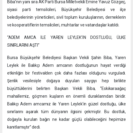
Biba’nın yanı sıra AK Parti Bursa Milletvekili Emine Yavuz Gözgeç,
siyasi parti temsilcileri, Büyükşehir Belediyesi ve ilçe
belediyelerinin yöneticileri, sivil toplum kuruluşlarının, derneklerin
ve kooperatiflerin temsilcileri, muhtarlar ve vatandaşlar katıldı.
“ADEM AMCA İLE YAREN LEYLEK’İN DOSTLUĞU, ÜLKE
SINIRLARINI AŞTI”
Bursa Büyükşehir Belediyesi Başkan Vekili Şahin Biba, Yaren
Leylek ile Balıkçı Adem amcanın dostluğunun hayat verdiği
etkinliğin bir festivalden çok daha fazlası olduğunu vurguladı.
Şenlik vesilesiyle doğaya duyulan saygıyı hep birlikte
büyüttüklerini belirten Başkan Vekili Biba, “Eskikaraağaç
mahallemiz, göçmen kuşların en önemli duraklarından biridir.
Balıkçı Adem amcamız ile Yaren Leylek’in güzel dostluğu, ülke
sınırlarını aşarak tüm dünyanın ilgisini çekmiştir. Bu dostluk,
doğayla kurulan bağın ne kadar güçlü olabileceğini hepimize
kanıtlamıştır” dedi.