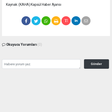
Kaynak: (KAHA) Kapsül Haber Ajansı
Okuyucu Yorumları
(0)
Gönder
Yorum yazarak Topluluk Kuralları’nı kabul etmiş bulunuyor ve
seffafbelediyecilik.com sitesine yaptığınız yorumunuzla ilgili doğrudan veya dolaylı
tüm sorumluluğu tek başınıza üstleniyorsunuz. Yazılan tüm yorumlardan site
yönetimi hiçbir şekilde sorumlu tutulamaz.