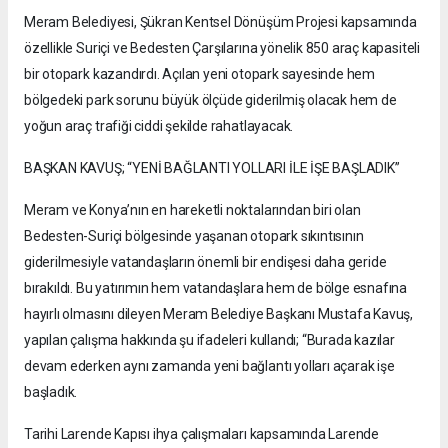
Meram Belediyesi, Şükran Kentsel Dönüşüm Projesi kapsamında
özellikle Suriçi ve Bedesten Çarşılarına yönelik 850 araç kapasiteli
bir otopark kazandırdı. Açılan yeni otopark sayesinde hem
bölgedeki park sorunu büyük ölçüde giderilmiş olacak hem de
yoğun araç trafiği ciddi şekilde rahatlayacak.
BAŞKAN KAVUŞ; “YENİ BAĞLANTI YOLLARI İLE İŞE BAŞLADIK”
Meram ve Konya’nın en hareketli noktalarından biri olan
Bedesten-Suriçi bölgesinde yaşanan otopark sıkıntısının
giderilmesiyle vatandaşların önemli bir endişesi daha geride
bırakıldı. Bu yatırımın hem vatandaşlara hem de bölge esnafına
hayırlı olmasını dileyen Meram Belediye Başkanı Mustafa Kavuş,
yapılan çalışma hakkında şu ifadeleri kullandı; “Burada kazılar
devam ederken aynı zamanda yeni bağlantı yolları açarak işe
başladık.
Tarihi Larende Kapısı ihya çalışmaları kapsamında Larende