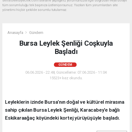
seffafbelediyecilik.com sitesine yaptığınız yorumunuzla ilgili doğrudan veya dolaylı
tüm sorumluluğu tek başınıza üstleniyorsunuz. Yazılan tüm yorumlardan site
yönetimi hiçbir şekilde sorumlu tutulamaz.
Anasayfa
Gündem
Bursa Leylek Şenliği Coşkuyla
Başladı
GÜNDEM
06.06.2026 - 22:48, Güncelleme: 07.06.2026 - 11:04
15523+ kez okundu.
Leyleklerin izinde Bursa’nın doğal ve kültürel mirasına
sahip çıkılan Bursa Leylek Şenliği, Karacabey’e bağlı
Eskikaraağaç köyündeki kortej yürüyüşüyle başladı.