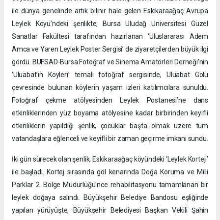
ile dünya genelinde artık bilinir hale gelen Eskikaraağaç Avrupa
Leylek Köyü’ndeki şenlikte, Bursa Uludağ Üniversitesi Güzel
Sanatlar Fakültesi tarafından hazırlanan ‘Uluslararası Adem
Amca ve Yaren Leylek Poster Sergisi’ de ziyaretçilerden büyük ilgi
gördü. BUFSAD-Bursa Fotoğraf ve Sinema Amatörleri Derneği’nin
‘Uluabat’ın Köyleri’ temalı fotoğraf sergisinde, Uluabat Gölü
çevresinde bulunan köylerin yaşam izleri katılımcılara sunuldu.
Fotoğraf çekme atölyesinden Leylek Postanesi’ne dans
etkinliklerinden yüz boyama atölyesine kadar birbirinden keyifli
etkinliklerin yapıldığı şenlik, çocuklar başta olmak üzere tüm
vatandaşlara eğlenceli ve keyifli bir zaman geçirme imkanı sundu.
İki gün sürecek olan şenlik, Eskikaraağaç köyündeki ‘Leylek Korteji’
ile başladı. Kortej sırasında göl kenarında Doğa Koruma ve Milli
Parklar 2. Bölge Müdürlüğü'nce rehabilitasyonu tamamlanan bir
leylek doğaya salındı. Büyükşehir Belediye Bandosu eşliğinde
yapılan yürüyüşte, Büyükşehir Belediyesi Başkan Vekili Şahin