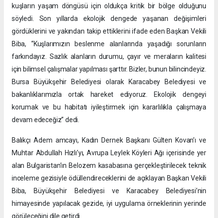
kuşların yaşam döngüsü için oldukça kritik bir bölge olduğunu
söyledi. Son yıllarda ekolojik dengede yaşanan değişimleri
gördüklerini ve yakından takip ettiklerini ifade eden Başkan Vekili
Biba, “Kuşlarımızın beslenme alanlarında yaşadığı sorunların
farkındayız. Sazlık alanların durumu, çayır ve meraların kalitesi
için bilimsel çalışmalar yapılması şarttır. Bizler, bunun bilincindeyiz.
Bursa Büyükşehir Belediyesi olarak Karacabey Belediyesi ve
bakanlıklarımızla ortak hareket ediyoruz. Ekolojik dengeyi
korumak ve bu habitatı iyileştirmek için kararlılıkla çalışmaya
devam edeceğiz” dedi.
Balıkçı Adem amcayı, Kadın Dernek Başkanı Gülten Kovan’ı ve
Muhtar Abdullah Hızlı’yı, Avrupa Leylek Köyleri Ağı içerisinde yer
alan Bulgaristan’ın Belozem kasabasına gerçekleştirilecek teknik
inceleme gezisiyle ödüllendireceklerini de açıklayan Başkan Vekili
Biba, Büyükşehir Belediyesi ve Karacabey Belediyesi’nin
himayesinde yapılacak gezide, iyi uygulama örneklerinin yerinde
görüleceğini dile getirdi.