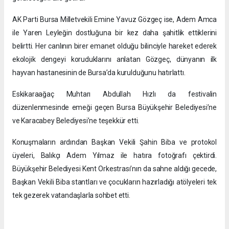
AK Parti Bursa Milletvekili Emine Yavuz Gözgeç ise, Adem Amca
ile Yaren Leyleğin dostluğuna bir kez daha şahitlik ettiklerini
belirtti. Her canlının birer emanet olduğu bilinciyle hareket ederek
ekolojik dengeyi koruduklarını anlatan Gözgeç, dünyanın ilk
hayvan hastanesinin de Bursa’da kurulduğunu hatırlattı.
Eskikaraağaç Muhtarı Abdullah Hızlı da festivalin
düzenlenmesinde emeği geçen Bursa Büyükşehir Belediyesi’ne
ve Karacabey Belediyesi’ne teşekkür etti.
Konuşmaların ardından Başkan Vekili Şahin Biba ve protokol
üyeleri, Balıkçı Adem Yılmaz ile hatıra fotoğrafı çektirdi.
Büyükşehir Belediyesi Kent Orkestrası’nın da sahne aldığı gecede,
Başkan Vekili Biba stantları ve çocukların hazırladığı atölyeleri tek
tek gezerek vatandaşlarla sohbet etti.