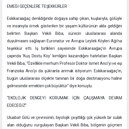
EMEĞİ GEÇENLERE TEŞEKKÜRLER
Eskikaraağaç denildiğinde doğaya sahip çıkan, kuşlarıyla, gölüyle
ve insanıyla örnek gösterilen bir yaşam kültürünün akla geldiğini
belirten Başkan Vekili Biba, sürecin uluslararası alanda
duyulmasını sağlayan Euronatur ve Avrupa Leylek Köyleri Ağı’na
teşekkür etti. İş birlikleri sayesinde Eskikaraağaç’ın Avrupa
çapında ‘Kuş Dostu Köy’ kimliğini kazandığını hatırlatan Başkan
Vekili Biba, “Özellikle merhum Profesör Doktor İsmet Arıcı’yı ve eşi
Franziska Arıcı’yı da şükranla anmak istiyorum. Eskikaraağaç’ın,
bugün uluslararası ölçekte tanınan bir doğa destinasyonu haline
gelmesinde emekleri çok büyüktür” diye konuştu.
“EKOLOJİK DENGEYİ KORUMAK İÇİN ÇALIŞMAYA DEVAM
EDECEĞİZ”
Uluabat Gölü ve çevresinin, biyolojik çeşitliliği çok yüksek bir sulak
alan olduğunu vurgulayan Başkan Vekili Biba, bölgenin göçmen