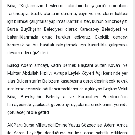
Biba, “Kuşlarımızın beslenme alanlarında yaşadığı sorunların
farkındayız. Sazlık alanların durumu, çayır ve meraların kalitesi
için bilimsel çalışmalar yapılması şarttır. Bizler, bunun bilincindeyiz.
Bursa Büyükşehir Belediyesi olarak Karacabey Belediyesi ve
bakanlıklarımızla ortak hareket ediyoruz. Ekolojik dengeyi
korumak ve bu habitatı iyileştirmek için kararlılıkla çalışmaya
devam edeceğiz” dedi.
Balıkçı Adem amcayı, Kadın Dernek Başkanı Gülten Kovan’ı ve
Muhtar Abdullah Hızlı’yı, Avrupa Leylek Köyleri Ağı içerisinde yer
alan Bulgaristan’ın Belozem kasabasına gerçekleştirilecek teknik
inceleme gezisiyle ödüllendireceklerini de açıklayan Başkan Vekili
Biba, Büyükşehir Belediyesi ve Karacabey Belediyesi’nin
himayesinde yapılacak gezide, iyi uygulama örneklerinin yerinde
görüleceğini dile getirdi.
AK Parti Bursa Milletvekili Emine Yavuz Gözgeç ise, Adem Amca
ile Yaren Leyleğin dostluğuna bir kez daha şahitlik ettiklerini