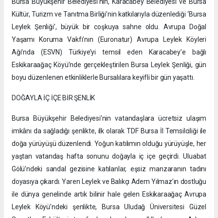
Bursa Büyükşehir Belediyesi’nin, Karacabey Belediyesi ve Bursa
Kültür, Turizm ve Tanıtma Birliği’nin katkılarıyla düzenlediği ‘Bursa
Leylek Şenliği’, büyük bir coşkuya sahne oldu. Avrupa Doğal
Yaşamı Koruma Vakfı’nın (Euronatur) Avrupa Leylek Köyleri
Ağı’nda (ESVN) Türkiye’yi temsil eden Karacabey’e bağlı
Eskikaraağaç Köyü’nde gerçekleştirilen Bursa Leylek Şenliği, gün
boyu düzenlenen etkinliklerle Bursalılara keyifli bir gün yaşattı.
DOĞAYLA İÇ İÇE BİR ŞENLİK
Bursa Büyükşehir Belediyesi’nin vatandaşlara ücretsiz ulaşım
imkânı da sağladığı şenlikte, ilk olarak TDF Bursa İl Temsilciliği ile
doğa yürüyüşü düzenlendi. Yoğun katılımın olduğu yürüyüşle, her
yaştan vatandaş hafta sonunu doğayla iç içe geçirdi. Uluabat
Gölü’ndeki sandal gezisine katılanlar, eşsiz manzaranın tadını
doyasıya çıkardı. Yaren Leylek ve Balıkçı Adem Yılmaz’ın dostluğu
ile dünya genelinde artık bilinir hale gelen Eskikaraağaç Avrupa
Leylek Köyü’ndeki şenlikte, Bursa Uludağ Üniversitesi Güzel