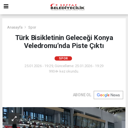
Anasayfa
Spor
Türk Bisikletinin Geleceği Konya
Veledromu’nda Piste Çıktı
SPOR
25.01.2026 - 19:29, Güncelleme: 25.01.2026 - 19:29
9934+ kez okundu.
ABONE OL