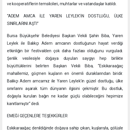
ve kooperatiflerin temsilcileri, muhtarlar ve vatandaşlar katıldı.
“ADEM AMCA İLE YAREN LEYLEK’İN DOSTLUĞU, ÜLKE
SINIRLARINI AŞTI”
Bursa Büyükşehir Belediyesi Başkan Vekili Şahin Biba, Yaren
Leylek ile Balıkçı Adem amcanın dostluğunun hayat verdiği
etkinliğin bir festivalden çok daha fazlası olduğunu vurguladı.
Şenlik vesilesiyle doğaya duyulan saygıyı hep birlikte
büyüttüklerini belirten Başkan Vekili Biba, “Eskikaraağaç
mahallemiz, göçmen kuşların en önemli duraklarından biridir.
Balıkçı Adem amcamız ile Yaren Leylek’in güzel dostluğu, ülke
sınırlarını aşarak tüm dünyanın ilgisini çekmiştir. Bu dostluk,
doğayla kurulan bağın ne kadar güçlü olabileceğini hepimize
kanıtlamıştır” dedi.
EMEĞİ GEÇENLERE TEŞEKKÜRLER
Eskikaraağaç denildiğinde doğaya sahip çıkan, kuşlarıyla, gölüyle