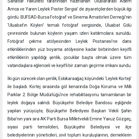
Sanatlar Fakültesi tarafından hazırlanan ‘Uluslararası Adem
Amca ve Yaren Leylek Poster Sergisi’ de ziyaretçilerden büyük ilgi
gördü. BUFSAD-Bursa Fotoğraf ve Sinema Amatörleri Derneği’nin
‘Uluabat’ın Köyleri’ temalı fotoğraf sergisinde, Uluabat Gölü
çevresinde bulunan köylerin yaşam izleri katılımcılara sunuldu.
Fotoğraf çekme atölyesinden Leylek Postanesi’ne dans
etkinliklerinden yüz boyama atölyesine kadar birbirinden keyifli
etkinliklerin yapıldığı şenlik, çocuklar başta olmak üzere tüm
vatandaşlara eğlenceli ve keyifli bir zaman geçirme imkanı sundu.
İki gün sürecek olan şenlik, Eskikaraağaç köyündeki ‘Leylek Korteji’
ile başladı. Kortej sırasında göl kenarında Doğa Koruma ve Milli
Parklar 2. Bölge Müdürlüğü'nce rehabilitasyonu tamamlanan bir
leylek doğaya salındı. Büyükşehir Belediye Bandosu eşliğinde
yapılan yürüyüşte, Büyükşehir Belediyesi Başkan Vekili Şahin
Biba’nın yanı sıra AK Parti Bursa Milletvekili Emine Yavuz Gözgeç,
siyasi parti temsilcileri, Büyükşehir Belediyesi ve ilçe
belediyelerinin yöneticileri, sivil toplum kuruluşlarının, derneklerin