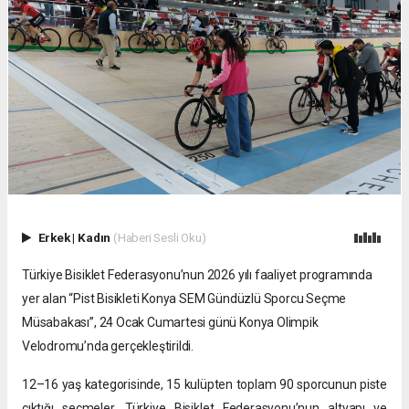
Erkek
|
Kadın
(Haberi Sesli Oku)
Türkiye Bisiklet Federasyonu’nun 2026 yılı faaliyet programında
yer alan “Pist Bisikleti Konya SEM Gündüzlü Sporcu Seçme
Müsabakası”, 24 Ocak Cumartesi günü Konya Olimpik
Velodromu’nda gerçekleştirildi.
12–16 yaş kategorisinde, 15 kulüpten toplam 90 sporcunun piste
çıktığı seçmeler, Türkiye Bisiklet Federasyonu’nun altyapı ve