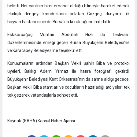
belirtti. Her canlının birer emanet olduğu bilinciyle hareket ederek
ekolojik dengeyi koruduklarını anlatan Gözgeç, dünyanın ilk
hayvan hastanesinin de Bursa’da kurulduğunu hatırlattı.
Eskikaraağaç Muhtarı Abdullah Hızlı da festivalin
düzenlenmesinde emeği geçen Bursa Büyükşehir Belediyesi’ne
ve Karacabey Belediyesi’ne teşekkür etti.
Konuşmaların ardından Başkan Vekili Şahin Biba ve protokol
üyeleri, Balıkçı Adem Yılmaz ile hatıra fotoğrafı çektirdi.
Büyükşehir Belediyesi Kent Orkestrası’nın da sahne aldığı gecede,
Başkan Vekili Biba stantları ve çocukların hazırladığı atölyeleri tek
tek gezerek vatandaşlarla sohbet etti.
Kaynak: (KAHA) Kapsül Haber Ajansı