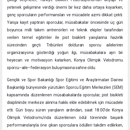
yetenek gelişimine verdiği önemi bir kez daha ortaya koyarken,
genç sporcuların performansları ve mücadele azmi dikkat çekti.
Yarışa kayıt yaptıran sporcular, müsabakalar öncesinde üç gün
boyunca milli takım antrenörleri ve teknik ekipler tarafından
verilen temel eğitimler ile pist bisikleti yarışlarına hazırlık
sürecinden geçti. Tribünleri dolduran sporcu ailelerinin
organizasyona gösterdiği yoğun ilgi, müsabakalara ayrı bir
heyecan ve motivasyon katarken, Konya Olimpik Velodromu
sporcu–aile–federasyon buluşmasına sahne oldu.
Gençlik ve Spor Bakanlığı Spor Eğitimi ve Araştırmaları Dairesi
Başkanlığı bünyesinde yürütülen Sporcu Eğitim Merkezleri (SEM)
kapsamında düzenlenen müsabakalarda sporcular, pist bisikleti
disiplininde merkeze alınma hakkı elde edebilmek için mücadele
etti. Gün boyu süren yarışların ardından, saat 18.00’de Konya
Olimpik Velodromu’nda düzenlenen ödül töreninde başarılı
performanslarıyla öne çıkan sporculara ödülleri takdim edilirken,