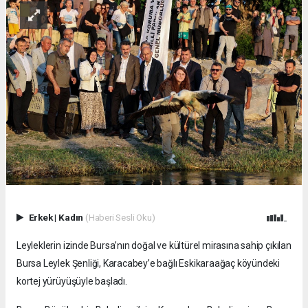
Erkek
|
Kadın
(Haberi Sesli Oku)
Leyleklerin izinde Bursa’nın doğal ve kültürel mirasına sahip çıkılan
Bursa Leylek Şenliği, Karacabey’e bağlı Eskikaraağaç köyündeki
kortej yürüyüşüyle başladı.