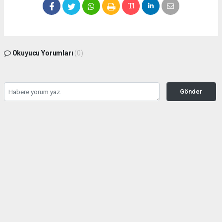
Okuyucu Yorumları
(0)
Gönder
Yorum yazarak Topluluk Kuralları’nı kabul etmiş bulunuyor ve
seffafbelediyecilik.com sitesine yaptığınız yorumunuzla ilgili doğrudan veya dolaylı
tüm sorumluluğu tek başınıza üstleniyorsunuz. Yazılan tüm yorumlardan site
yönetimi hiçbir şekilde sorumlu tutulamaz.
haber paketi
haber scripti
haber yazılımı
Tüm hakları saklı tutulmaktadır.Copyright 2026©
Haber Yazılımı:
Web Aksiyon ®