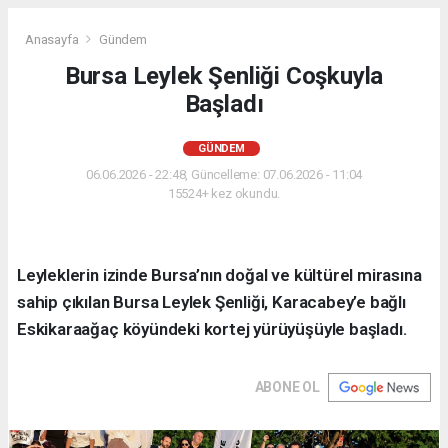
Anasayfa
Gündem
Bursa Leylek Şenliği Coşkuyla
Başladı
GÜNDEM
06.06.2026 - 22:48, Güncelleme: 07.06.2026 - 11:04
15524+ kez okundu.
Leyleklerin izinde Bursa’nın doğal ve kültürel mirasına
sahip çıkılan Bursa Leylek Şenliği, Karacabey’e bağlı
Eskikaraağaç köyündeki kortej yürüyüşüyle başladı.
ABONE OL