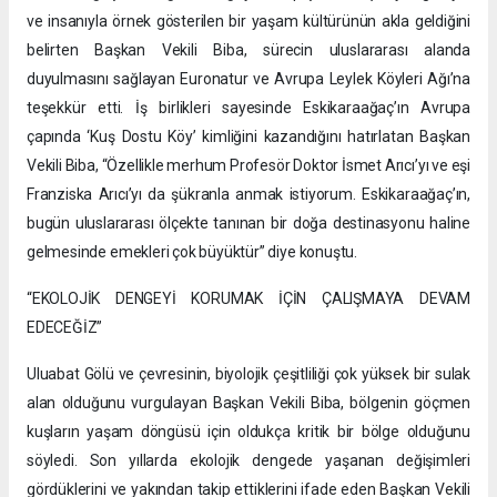
ve insanıyla örnek gösterilen bir yaşam kültürünün akla geldiğini
belirten Başkan Vekili Biba, sürecin uluslararası alanda
duyulmasını sağlayan Euronatur ve Avrupa Leylek Köyleri Ağı’na
teşekkür etti. İş birlikleri sayesinde Eskikaraağaç’ın Avrupa
çapında ‘Kuş Dostu Köy’ kimliğini kazandığını hatırlatan Başkan
Vekili Biba, “Özellikle merhum Profesör Doktor İsmet Arıcı’yı ve eşi
Franziska Arıcı’yı da şükranla anmak istiyorum. Eskikaraağaç’ın,
bugün uluslararası ölçekte tanınan bir doğa destinasyonu haline
gelmesinde emekleri çok büyüktür” diye konuştu.
“EKOLOJİK DENGEYİ KORUMAK İÇİN ÇALIŞMAYA DEVAM
EDECEĞİZ”
Uluabat Gölü ve çevresinin, biyolojik çeşitliliği çok yüksek bir sulak
alan olduğunu vurgulayan Başkan Vekili Biba, bölgenin göçmen
kuşların yaşam döngüsü için oldukça kritik bir bölge olduğunu
söyledi. Son yıllarda ekolojik dengede yaşanan değişimleri
gördüklerini ve yakından takip ettiklerini ifade eden Başkan Vekili