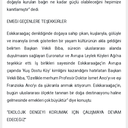
doğayla kurulan bağın ne kadar güçlü olabileceğini hepimize
kanıtlamıştır” dedi.
EMEĞİ GEÇENLERE TEŞEKKÜRLER
Eskikaraağaç denildiğinde doğaya sahip çıkan, kuşlarıyla, gölüyle
ve insanıyla örnek gösterilen bir yaşam kültürünün akla geldiğini
belirten Başkan Vekili Biba, sürecin uluslararası alanda
duyulmasını sağlayan Euronatur ve Avrupa Leylek Köyleri Ağı’na
teşekkür etti. İş birlikleri sayesinde Eskikaraağaç’ın Avrupa
çapında ‘Kuş Dostu Köy’ kimliğini kazandığını hatırlatan Başkan
Vekili Biba, “Özellikle merhum Profesör Doktor İsmet Arıcı’yı ve eşi
Franziska Arıcı’yı da şükranla anmak istiyorum. Eskikaraağaç’ın,
bugün uluslararası ölçekte tanınan bir doğa destinasyonu haline
gelmesinde emekleri çok büyüktür” diye konuştu.
“EKOLOJİK DENGEYİ KORUMAK İÇİN ÇALIŞMAYA DEVAM
EDECEĞİZ”