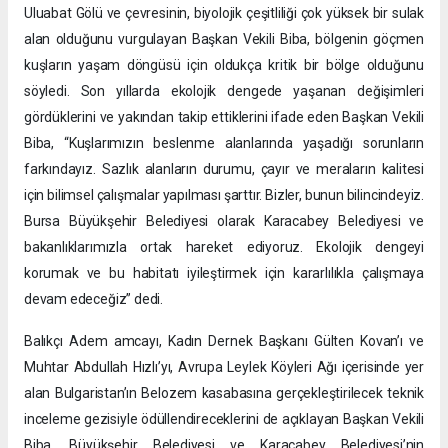
Uluabat Gölü ve çevresinin, biyolojik çeşitliliği çok yüksek bir sulak
alan olduğunu vurgulayan Başkan Vekili Biba, bölgenin göçmen
kuşların yaşam döngüsü için oldukça kritik bir bölge olduğunu
söyledi. Son yıllarda ekolojik dengede yaşanan değişimleri
gördüklerini ve yakından takip ettiklerini ifade eden Başkan Vekili
Biba, “Kuşlarımızın beslenme alanlarında yaşadığı sorunların
farkındayız. Sazlık alanların durumu, çayır ve meraların kalitesi
için bilimsel çalışmalar yapılması şarttır. Bizler, bunun bilincindeyiz.
Bursa Büyükşehir Belediyesi olarak Karacabey Belediyesi ve
bakanlıklarımızla ortak hareket ediyoruz. Ekolojik dengeyi
korumak ve bu habitatı iyileştirmek için kararlılıkla çalışmaya
devam edeceğiz” dedi.
Balıkçı Adem amcayı, Kadın Dernek Başkanı Gülten Kovan’ı ve
Muhtar Abdullah Hızlı’yı, Avrupa Leylek Köyleri Ağı içerisinde yer
alan Bulgaristan’ın Belozem kasabasına gerçekleştirilecek teknik
inceleme gezisiyle ödüllendireceklerini de açıklayan Başkan Vekili
Biba, Büyükşehir Belediyesi ve Karacabey Belediyesi’nin