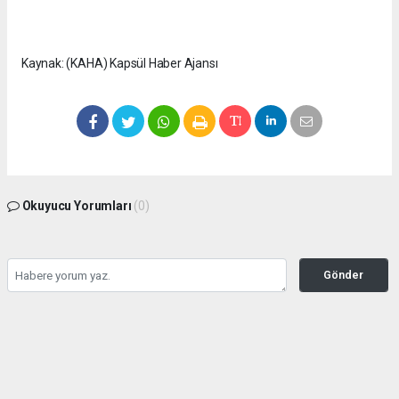
Kaynak: (KAHA) Kapsül Haber Ajansı
Okuyucu Yorumları
(0)
Gönder
Yorum yazarak Topluluk Kuralları’nı kabul etmiş bulunuyor ve
seffafbelediyecilik.com sitesine yaptığınız yorumunuzla ilgili doğrudan veya dolaylı
tüm sorumluluğu tek başınıza üstleniyorsunuz. Yazılan tüm yorumlardan site
yönetimi hiçbir şekilde sorumlu tutulamaz.