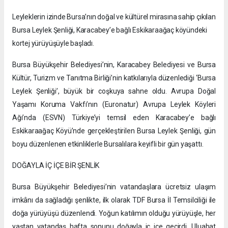
Leyleklerin izinde Bursa’nın doğal ve kültürel mirasına sahip çıkılan
Bursa Leylek Şenliği, Karacabey’e bağlı Eskikaraağaç köyündeki
kortej yürüyüşüyle başladı.
Bursa Büyükşehir Belediyesi’nin, Karacabey Belediyesi ve Bursa
Kültür, Turizm ve Tanıtma Birliği’nin katkılarıyla düzenlediği ‘Bursa
Leylek Şenliği’, büyük bir coşkuya sahne oldu. Avrupa Doğal
Yaşamı Koruma Vakfı’nın (Euronatur) Avrupa Leylek Köyleri
Ağı’nda (ESVN) Türkiye’yi temsil eden Karacabey’e bağlı
Eskikaraağaç Köyü’nde gerçekleştirilen Bursa Leylek Şenliği, gün
boyu düzenlenen etkinliklerle Bursalılara keyifli bir gün yaşattı.
DOĞAYLA İÇ İÇE BİR ŞENLİK
Bursa Büyükşehir Belediyesi’nin vatandaşlara ücretsiz ulaşım
imkânı da sağladığı şenlikte, ilk olarak TDF Bursa İl Temsilciliği ile
doğa yürüyüşü düzenlendi. Yoğun katılımın olduğu yürüyüşle, her
yaştan vatandaş hafta sonunu doğayla iç içe geçirdi. Uluabat