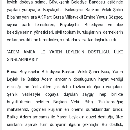
leylek doğaya salındı. Büyükşehir Belediye Bandosu eşliğinde
yapılan yürüyüşte, Büyükşehir Belediyesi Başkan Vekili Şahin
Biba’nın yanı sıra AK Parti Bursa Milletvekili Emine Yavuz Gözgeç,
siyasi parti temsilcileri, Büyükşehir Belediyesi ve ilçe
belediyelerinin yöneticileri, sivil toplum kuruluşlarının, derneklerin
ve kooperatiflerin temsilcileri, muhtarlar ve vatandaşlar katıldı.
“ADEM AMCA İLE YAREN LEYLEK’İN DOSTLUĞU, ÜLKE
SINIRLARINI AŞTI”
Bursa Büyükşehir Belediyesi Başkan Vekili Şahin Biba, Yaren
Leylek ile Balıkçı Adem amcanın dostluğunun hayat verdiği
etkinliğin bir festivalden çok daha fazlası olduğunu vurguladı.
Şenlik vesilesiyle doğaya duyulan saygıyı hep birlikte
büyüttüklerini belirten Başkan Vekili Biba, “Eskikaraağaç
mahallemiz, göçmen kuşların en önemli duraklarından biridir.
Balıkçı Adem amcamız ile Yaren Leylek’in güzel dostluğu, ülke
sınırlarını aşarak tüm dünyanın ilgisini çekmiştir. Bu dostluk,