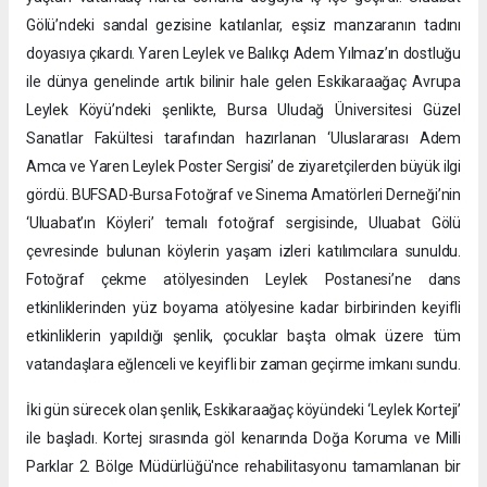
Gölü’ndeki sandal gezisine katılanlar, eşsiz manzaranın tadını
doyasıya çıkardı. Yaren Leylek ve Balıkçı Adem Yılmaz’ın dostluğu
ile dünya genelinde artık bilinir hale gelen Eskikaraağaç Avrupa
Leylek Köyü’ndeki şenlikte, Bursa Uludağ Üniversitesi Güzel
Sanatlar Fakültesi tarafından hazırlanan ‘Uluslararası Adem
Amca ve Yaren Leylek Poster Sergisi’ de ziyaretçilerden büyük ilgi
gördü. BUFSAD-Bursa Fotoğraf ve Sinema Amatörleri Derneği’nin
‘Uluabat’ın Köyleri’ temalı fotoğraf sergisinde, Uluabat Gölü
çevresinde bulunan köylerin yaşam izleri katılımcılara sunuldu.
Fotoğraf çekme atölyesinden Leylek Postanesi’ne dans
etkinliklerinden yüz boyama atölyesine kadar birbirinden keyifli
etkinliklerin yapıldığı şenlik, çocuklar başta olmak üzere tüm
vatandaşlara eğlenceli ve keyifli bir zaman geçirme imkanı sundu.
İki gün sürecek olan şenlik, Eskikaraağaç köyündeki ‘Leylek Korteji’
ile başladı. Kortej sırasında göl kenarında Doğa Koruma ve Milli
Parklar 2. Bölge Müdürlüğü'nce rehabilitasyonu tamamlanan bir