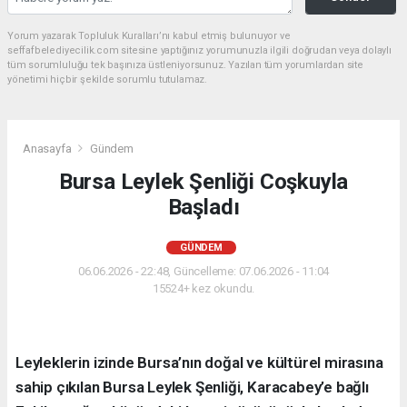
Yorum yazarak Topluluk Kuralları’nı kabul etmiş bulunuyor ve
seffafbelediyecilik.com sitesine yaptığınız yorumunuzla ilgili doğrudan veya dolaylı
tüm sorumluluğu tek başınıza üstleniyorsunuz. Yazılan tüm yorumlardan site
yönetimi hiçbir şekilde sorumlu tutulamaz.
Anasayfa
Gündem
Bursa Leylek Şenliği Coşkuyla
Başladı
GÜNDEM
06.06.2026 - 22:48, Güncelleme: 07.06.2026 - 11:04
15524+ kez okundu.
Leyleklerin izinde Bursa’nın doğal ve kültürel mirasına
sahip çıkılan Bursa Leylek Şenliği, Karacabey’e bağlı