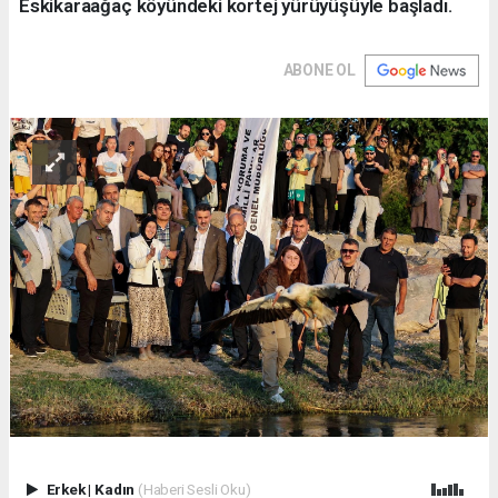
Eskikaraağaç köyündeki kortej yürüyüşüyle başladı.
ABONE OL
Erkek
|
Kadın
(Haberi Sesli Oku)