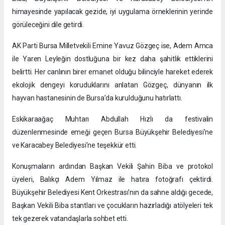
himayesinde yapılacak gezide, iyi uygulama örneklerinin yerinde
görüleceğini dile getirdi.
AK Parti Bursa Milletvekili Emine Yavuz Gözgeç ise, Adem Amca
ile Yaren Leyleğin dostluğuna bir kez daha şahitlik ettiklerini
belirtti. Her canlının birer emanet olduğu bilinciyle hareket ederek
ekolojik dengeyi koruduklarını anlatan Gözgeç, dünyanın ilk
hayvan hastanesinin de Bursa’da kurulduğunu hatırlattı.
Eskikaraağaç Muhtarı Abdullah Hızlı da festivalin
düzenlenmesinde emeği geçen Bursa Büyükşehir Belediyesi’ne
ve Karacabey Belediyesi’ne teşekkür etti.
Konuşmaların ardından Başkan Vekili Şahin Biba ve protokol
üyeleri, Balıkçı Adem Yılmaz ile hatıra fotoğrafı çektirdi.
Büyükşehir Belediyesi Kent Orkestrası’nın da sahne aldığı gecede,
Başkan Vekili Biba stantları ve çocukların hazırladığı atölyeleri tek
tek gezerek vatandaşlarla sohbet etti.