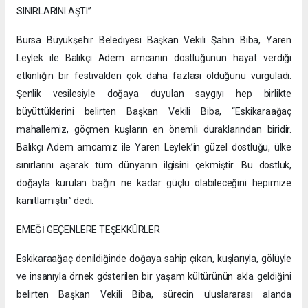
SINIRLARINI AŞTI”
Bursa Büyükşehir Belediyesi Başkan Vekili Şahin Biba, Yaren
Leylek ile Balıkçı Adem amcanın dostluğunun hayat verdiği
etkinliğin bir festivalden çok daha fazlası olduğunu vurguladı.
Şenlik vesilesiyle doğaya duyulan saygıyı hep birlikte
büyüttüklerini belirten Başkan Vekili Biba, “Eskikaraağaç
mahallemiz, göçmen kuşların en önemli duraklarından biridir.
Balıkçı Adem amcamız ile Yaren Leylek’in güzel dostluğu, ülke
sınırlarını aşarak tüm dünyanın ilgisini çekmiştir. Bu dostluk,
doğayla kurulan bağın ne kadar güçlü olabileceğini hepimize
kanıtlamıştır” dedi.
EMEĞİ GEÇENLERE TEŞEKKÜRLER
Eskikaraağaç denildiğinde doğaya sahip çıkan, kuşlarıyla, gölüyle
ve insanıyla örnek gösterilen bir yaşam kültürünün akla geldiğini
belirten Başkan Vekili Biba, sürecin uluslararası alanda