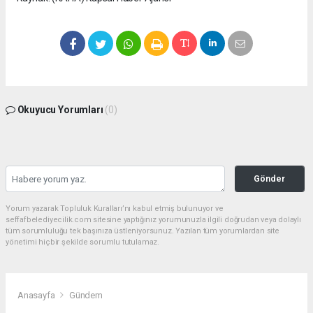
Okuyucu Yorumları
(0)
Gönder
Yorum yazarak Topluluk Kuralları’nı kabul etmiş bulunuyor ve
seffafbelediyecilik.com sitesine yaptığınız yorumunuzla ilgili doğrudan veya dolaylı
tüm sorumluluğu tek başınıza üstleniyorsunuz. Yazılan tüm yorumlardan site
yönetimi hiçbir şekilde sorumlu tutulamaz.
Anasayfa
Gündem