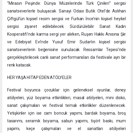
“Mirasın Peşinde: Dünya Müzelerinde Türk Çinileri” sergisi
sanatseverlerle buluşacak. Sanayi Odası Butik Otel’de Aslıhan
Çiftgül’ün kişisel resim sergisi ve Furkan İnce’nin kişisel heykel
sergisi ziyaret edilebilecek. Sürdürülebilir Sanat Kadın
Kooperatifi’nde karma sergi yer alırken, Ruşen Hakkı Anısına Şiir
ve Edebiyat Evi’nde Yusuf Emir Sudan’ın kişisel sergisi
sanatseverlerin beğenisine sunulacak. Ressamlar Tepesi’nde
gerçekleştirilecek canlı sanat performansları da festivale ayrı bir
renk katacak.
HER YAŞA HİTAP EDEN ATÖLYELER
Festival boyunca çocuklar için geleneksel oyunlar, deney
atölyeleri, yüz boyama etkinlikleri, masal atölyeleri, mini disko,
sanat çalışmaları ve festival temalı etkinlikler düzenlenecek.
Yetişkinler için ise cam boncuk yapımı, bardak boyama, broş
tasarımı, seramik boyama, sabun yapımı, tişört baskı, mum
yapımı, keçe çalışmaları ve el sanatları atölyeleri