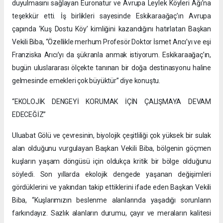
duyulmasını sağlayan Euronatur ve Avrupa Leylek Köyleri Ağı’na
teşekkür etti. İş birlikleri sayesinde Eskikaraağaç’ın Avrupa
çapında ‘Kuş Dostu Köy’ kimliğini kazandığını hatırlatan Başkan
Vekili Biba, “Özellikle merhum Profesör Doktor İsmet Arıcı’yı ve eşi
Franziska Arıcı’yı da şükranla anmak istiyorum. Eskikaraağaç’ın,
bugün uluslararası ölçekte tanınan bir doğa destinasyonu haline
gelmesinde emekleri çok büyüktür” diye konuştu.
“EKOLOJİK DENGEYİ KORUMAK İÇİN ÇALIŞMAYA DEVAM
EDECEĞİZ”
Uluabat Gölü ve çevresinin, biyolojik çeşitliliği çok yüksek bir sulak
alan olduğunu vurgulayan Başkan Vekili Biba, bölgenin göçmen
kuşların yaşam döngüsü için oldukça kritik bir bölge olduğunu
söyledi. Son yıllarda ekolojik dengede yaşanan değişimleri
gördüklerini ve yakından takip ettiklerini ifade eden Başkan Vekili
Biba, “Kuşlarımızın beslenme alanlarında yaşadığı sorunların
farkındayız. Sazlık alanların durumu, çayır ve meraların kalitesi