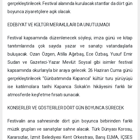
gerçekleştirilecek. Festival alanında kurulacak stantlar da dört gün
boyunca ziyaretçilere açık olacak.
EDEBİYAT VE KÜLTÜR MERAKLILARI DA UNUTULMADI
Festival kapsamında düzenlenecek söyleşi, imza günü ve kitap
tanıtımlarında çok sayıda yazar ve sanatçı vatandaşlarla
buluşacak. Ozan Özgen, Atilla Ağırbaş, Ece Özbaş, Yusuf Emir
Sudan ve Gazeteci-Yazar Mevlüt Soysal gibi isimler festival
kapsamında okurlarıyla bir araya gelecek. 26 Haziran Cuma günü
gerçekleştirilecek “Günbatımında Kapanca” kültür turu yürüyüşü
ise katılımcılara tarihi Kapanca Sokak’ın hikâyesini farklı bir
atmosferde keşfetme fırsatı sunacak.
KONSERLER VE GÖSTERİLER DÖRT GÜN BOYUNCA SÜRECEK
Festivalin ana sahnesinde dört gün boyunca birbirinden farklı
müzik grupları ve sanatçılar sahne alacak. Türk Dünyası Korosu,
Kararsızlar, İzmit Belediyesi Kent Orkestrası, Barış ELMA, İÇSES