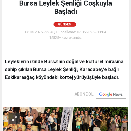
Bursa Leylek Şenliği Coşkuyla
Başladı
GÜNDEM
06.06.2026 - 22:48, Güncelleme: 07.06.2026 - 11:04
15525+ kez okundu.
Leyleklerin izinde Bursa’nın doğal ve kültürel mirasına
sahip çıkılan Bursa Leylek Şenliği, Karacabey’e bağlı
Eskikaraağaç köyündeki kortej yürüyüşüyle başladı.
ABONE OL