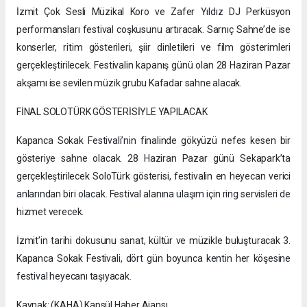
İzmit Çok Sesli Müzikal Koro ve Zafer Yıldız DJ Perküsyon
performansları festival coşkusunu artıracak. Sarnıç Sahne’de ise
konserler, ritim gösterileri, şiir dinletileri ve film gösterimleri
gerçekleştirilecek. Festivalin kapanış günü olan 28 Haziran Pazar
akşamı ise sevilen müzik grubu Kafadar sahne alacak.
FİNAL SOLOTÜRK GÖSTERİSİYLE YAPILACAK
Kapanca Sokak Festivali’nin finalinde gökyüzü nefes kesen bir
gösteriye sahne olacak. 28 Haziran Pazar günü Sekapark’ta
gerçekleştirilecek SoloTürk gösterisi, festivalin en heyecan verici
anlarından biri olacak. Festival alanına ulaşım için ring servisleri de
hizmet verecek.
İzmit’in tarihi dokusunu sanat, kültür ve müzikle buluşturacak 3.
Kapanca Sokak Festivali, dört gün boyunca kentin her köşesine
festival heyecanı taşıyacak.
Kaynak: (KAHA) Kapsül Haber Ajansı