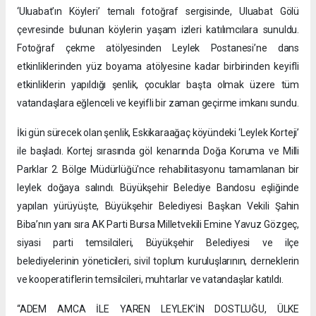
‘Uluabat’ın Köyleri’ temalı fotoğraf sergisinde, Uluabat Gölü
çevresinde bulunan köylerin yaşam izleri katılımcılara sunuldu.
Fotoğraf çekme atölyesinden Leylek Postanesi’ne dans
etkinliklerinden yüz boyama atölyesine kadar birbirinden keyifli
etkinliklerin yapıldığı şenlik, çocuklar başta olmak üzere tüm
vatandaşlara eğlenceli ve keyifli bir zaman geçirme imkanı sundu.
İki gün sürecek olan şenlik, Eskikaraağaç köyündeki ‘Leylek Korteji’
ile başladı. Kortej sırasında göl kenarında Doğa Koruma ve Milli
Parklar 2. Bölge Müdürlüğü'nce rehabilitasyonu tamamlanan bir
leylek doğaya salındı. Büyükşehir Belediye Bandosu eşliğinde
yapılan yürüyüşte, Büyükşehir Belediyesi Başkan Vekili Şahin
Biba’nın yanı sıra AK Parti Bursa Milletvekili Emine Yavuz Gözgeç,
siyasi parti temsilcileri, Büyükşehir Belediyesi ve ilçe
belediyelerinin yöneticileri, sivil toplum kuruluşlarının, derneklerin
ve kooperatiflerin temsilcileri, muhtarlar ve vatandaşlar katıldı.
“ADEM AMCA İLE YAREN LEYLEK’İN DOSTLUĞU, ÜLKE