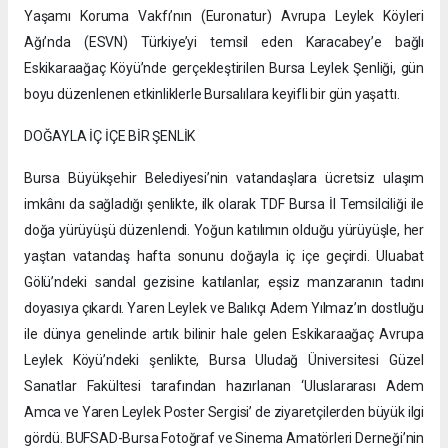
Yaşamı Koruma Vakfı’nın (Euronatur) Avrupa Leylek Köyleri
Ağı’nda (ESVN) Türkiye’yi temsil eden Karacabey’e bağlı
Eskikaraağaç Köyü’nde gerçekleştirilen Bursa Leylek Şenliği, gün
boyu düzenlenen etkinliklerle Bursalılara keyifli bir gün yaşattı.
DOĞAYLA İÇ İÇE BİR ŞENLİK
Bursa Büyükşehir Belediyesi’nin vatandaşlara ücretsiz ulaşım
imkânı da sağladığı şenlikte, ilk olarak TDF Bursa İl Temsilciliği ile
doğa yürüyüşü düzenlendi. Yoğun katılımın olduğu yürüyüşle, her
yaştan vatandaş hafta sonunu doğayla iç içe geçirdi. Uluabat
Gölü’ndeki sandal gezisine katılanlar, eşsiz manzaranın tadını
doyasıya çıkardı. Yaren Leylek ve Balıkçı Adem Yılmaz’ın dostluğu
ile dünya genelinde artık bilinir hale gelen Eskikaraağaç Avrupa
Leylek Köyü’ndeki şenlikte, Bursa Uludağ Üniversitesi Güzel
Sanatlar Fakültesi tarafından hazırlanan ‘Uluslararası Adem
Amca ve Yaren Leylek Poster Sergisi’ de ziyaretçilerden büyük ilgi
gördü. BUFSAD-Bursa Fotoğraf ve Sinema Amatörleri Derneği’nin