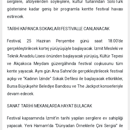
sergilere, atölyelerden söyleşilere, kültür turlarından SoloTürk
gösterisine kadar geniş bir programla kentte festival havası
estirecek.
TARİHİ KAPANCA SOKAKLARI FESTİVALLE CANLANACAK
Festival, 25 Haziran Perşembe günü saat 18.00’de
gerçekleştirilecek kortej yürüyüşüyle başlayacak. İzmit Mesleki ve
Teknik Anadolu Lisesi önünden başlayacak yürüyüş, Kültür Tepesi
ve Akçakoca Meydanı güzergâhında festival coşkusunu tüm
kente yayacak. Aynı gün Ana Sahne’de gerçekleştirilecek festival
açılışı ve “Kadının İzinde” Sokak Defilesi ile başlayacak etkinlikler,
Bursa Büyükşehir Belediye Bandosu ve The Jackpot konserleriyle
devam edecek.
SANAT TARİHİ MEKANLARDA HAYAT BULACAK
Festival kapsamında İzmit’in tarihi yapıları sergilere ev sahipliği
yapacak. Yeni Hamam’da “Dünyadan Örneklerle Çini Sergisi” ile