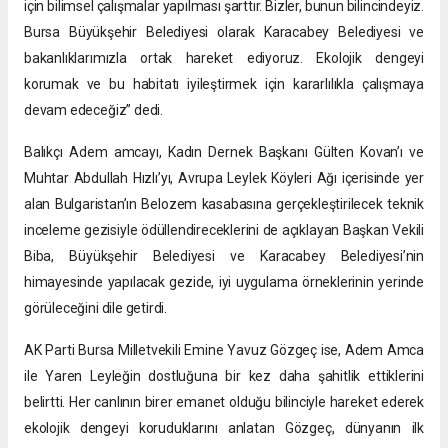
için bilimsel çalışmalar yapılması şarttır. Bizler, bunun bilincindeyiz.
Bursa Büyükşehir Belediyesi olarak Karacabey Belediyesi ve
bakanlıklarımızla ortak hareket ediyoruz. Ekolojik dengeyi
korumak ve bu habitatı iyileştirmek için kararlılıkla çalışmaya
devam edeceğiz” dedi.
Balıkçı Adem amcayı, Kadın Dernek Başkanı Gülten Kovan’ı ve
Muhtar Abdullah Hızlı’yı, Avrupa Leylek Köyleri Ağı içerisinde yer
alan Bulgaristan’ın Belozem kasabasına gerçekleştirilecek teknik
inceleme gezisiyle ödüllendireceklerini de açıklayan Başkan Vekili
Biba, Büyükşehir Belediyesi ve Karacabey Belediyesi’nin
himayesinde yapılacak gezide, iyi uygulama örneklerinin yerinde
görüleceğini dile getirdi.
AK Parti Bursa Milletvekili Emine Yavuz Gözgeç ise, Adem Amca
ile Yaren Leyleğin dostluğuna bir kez daha şahitlik ettiklerini
belirtti. Her canlının birer emanet olduğu bilinciyle hareket ederek
ekolojik dengeyi koruduklarını anlatan Gözgeç, dünyanın ilk