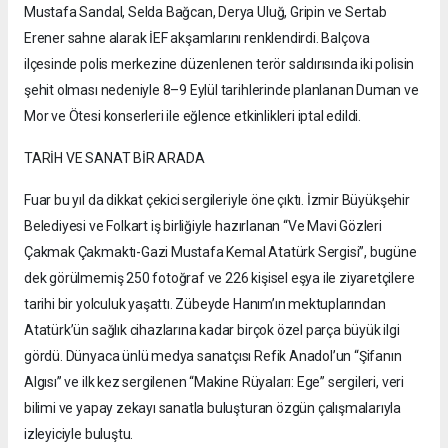
Mustafa Sandal, Selda Bağcan, Derya Uluğ, Gripin ve Sertab
Erener sahne alarak İEF akşamlarını renklendirdi. Balçova
ilçesinde polis merkezine düzenlenen terör saldırısında iki polisin
şehit olması nedeniyle 8–9 Eylül tarihlerinde planlanan Duman ve
Mor ve Ötesi konserleri ile eğlence etkinlikleri iptal edildi.
TARİH VE SANAT BİR ARADA
Fuar bu yıl da dikkat çekici sergileriyle öne çıktı. İzmir Büyükşehir
Belediyesi ve Folkart iş birliğiyle hazırlanan “Ve Mavi Gözleri
Çakmak Çakmaktı-Gazi Mustafa Kemal Atatürk Sergisi”, bugüne
dek görülmemiş 250 fotoğraf ve 226 kişisel eşya ile ziyaretçilere
tarihi bir yolculuk yaşattı. Zübeyde Hanım’ın mektuplarından
Atatürk’ün sağlık cihazlarına kadar birçok özel parça büyük ilgi
gördü. Dünyaca ünlü medya sanatçısı Refik Anadol’un “Şifanın
Algısı” ve ilk kez sergilenen “Makine Rüyaları: Ege” sergileri, veri
bilimi ve yapay zekayı sanatla buluşturan özgün çalışmalarıyla
izleyiciyle buluştu.