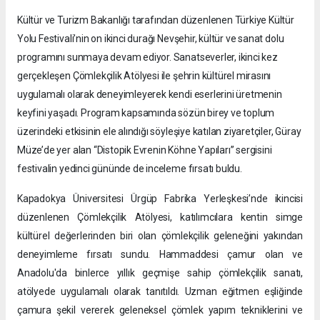
Kültür ve Turizm Bakanlığı tarafından düzenlenen Türkiye Kültür
Yolu Festivali’nin on ikinci durağı Nevşehir, kültür ve sanat dolu
programını sunmaya devam ediyor. Sanatseverler, ikinci kez
gerçekleşen Çömlekçilik Atölyesi ile şehrin kültürel mirasını
uygulamalı olarak deneyimleyerek kendi eserlerini üretmenin
keyfini yaşadı. Program kapsamında sözün birey ve toplum
üzerindeki etkisinin ele alındığı söyleşiye katılan ziyaretçiler, Güray
Müze’de yer alan “Distopik Evrenin Köhne Yapıları” sergisini
festivalin yedinci gününde de inceleme fırsatı buldu.
Kapadokya Üniversitesi Ürgüp Fabrika Yerleşkesi’nde ikincisi
düzenlenen Çömlekçilik Atölyesi, katılımcılara kentin simge
kültürel değerlerinden biri olan çömlekçilik geleneğini yakından
deneyimleme fırsatı sundu. Hammaddesi çamur olan ve
Anadolu'da binlerce yıllık geçmişe sahip çömlekçilik sanatı,
atölyede uygulamalı olarak tanıtıldı. Uzman eğitmen eşliğinde
çamura şekil vererek geleneksel çömlek yapım tekniklerini ve