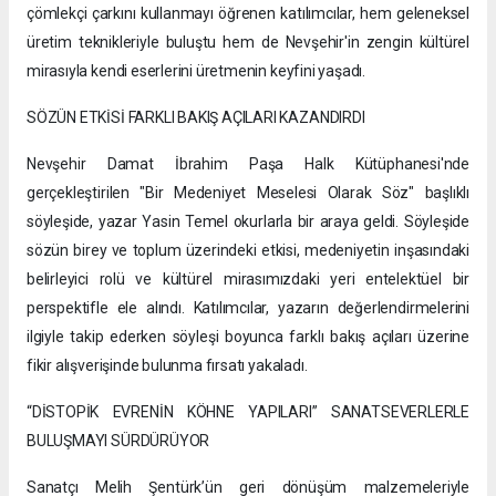
çömlekçi çarkını kullanmayı öğrenen katılımcılar, hem geleneksel
üretim teknikleriyle buluştu hem de Nevşehir'in zengin kültürel
mirasıyla kendi eserlerini üretmenin keyfini yaşadı.
SÖZÜN ETKİSİ FARKLI BAKIŞ AÇILARI KAZANDIRDI
Nevşehir Damat İbrahim Paşa Halk Kütüphanesi'nde
gerçekleştirilen "Bir Medeniyet Meselesi Olarak Söz" başlıklı
söyleşide, yazar Yasin Temel okurlarla bir araya geldi. Söyleşide
sözün birey ve toplum üzerindeki etkisi, medeniyetin inşasındaki
belirleyici rolü ve kültürel mirasımızdaki yeri entelektüel bir
perspektifle ele alındı. Katılımcılar, yazarın değerlendirmelerini
ilgiyle takip ederken söyleşi boyunca farklı bakış açıları üzerine
fikir alışverişinde bulunma fırsatı yakaladı.
“DİSTOPİK EVRENİN KÖHNE YAPILARI” SANATSEVERLERLE
BULUŞMAYI SÜRDÜRÜYOR
Sanatçı Melih Şentürk’ün geri dönüşüm malzemeleriyle