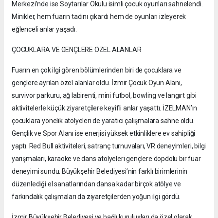
Merkezi’nde ise Soytarılar Okulu isimli çocuk oyunları sahnelendi.
Minikler, hem fuarın tadını çıkardı hem de oyunları izleyerek
eğlenceli anlar yaşadı.
ÇOCUKLARA VE GENÇLERE ÖZEL ALANLAR
Fuarın en çok ilgi gören bölümlerinden biri de çocuklara ve
gençlere ayrılan özel alanlar oldu. İzmir Çocuk Oyun Alanı,
survivor parkuru, ağ labirenti, mini futbol, bowling ve langırt gibi
aktivitelerle küçük ziyaretçilere keyifli anlar yaşattı. İZELMAN’ın
çocuklara yönelik atölyeleri de yaratıcı çalışmalara sahne oldu.
Gençlik ve Spor Alanı ise enerjisi yüksek etkinliklere ev sahipliği
yaptı. Red Bull aktiviteleri, satranç turnuvaları, VR deneyimleri, bilgi
yarışmaları, karaoke ve dans atölyeleri gençlere dopdolu bir fuar
deneyimi sundu. Büyükşehir Belediyesi’nin farklı birimlerinin
düzenlediği el sanatlarından dansa kadar birçok atölye ve
farkındalık çalışmaları da ziyaretçilerden yoğun ilgi gördü.
İzmir Büyükşehir Belediyesi ve bağlı kuruluşları da özel olarak