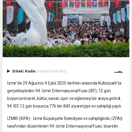
Erkek
|
Kadın
(Haberi Sesli Oku)
İzmir'de 29 Ağustos-9 Eylül 2025 tarihleri arasında Kültürpark’ta
gerçekleştirilen 94. İzmir Enternasyonal Fuarı (İEF), 12 gün
boyunca ticaret, kültür, sanat, spor ve eğlenceyi bir araya getirdi.
94. İEF, 12 gün boyunca 776 bin 843 ziyaretçiye ev sahipliği yaptı.
İZMİR (İGFA) - İzmir Büyükşehir Belediyesi ev sahipliğinde, İZFAŞ
tarafından düzenlenen 94. İzmir Enternasyonal Fuarı, ticaretin