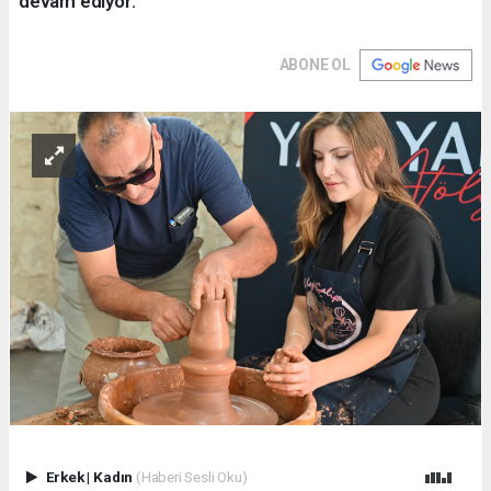
devam ediyor.
ABONE OL
Erkek
|
Kadın
(Haberi Sesli Oku)