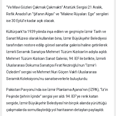
“Ve Mavi Gözleri Çakmak Çakmaktı” Atatürk Sergisi 21 Aralık,
Refik Anadol’un “Şifanın Algısı” ve “Makine Rüyaları: Ege” sergileri
ise 30 Eylül’e kadar açık olacak.
Kültürpark’ta 1939 yılında inşa edilen ve geçmişte İzmir Tarih ve
Sanat Müzesi olarak kullanılan bina, İzmir Büyükşehir Belediyesi
tarafından restore edilip görsel sanatlar galerisi haline getirilerek
İzmirli Seramik Sanatçısı Mehmet Tüzüm Kızılcan’ın adıyla açıldı.
Mehmet Tüzüm Kızılcan Sanat Galerisi, 94. İEF ile birlikte, İzmirli
Uluslararası Dokuma Sanatçısı Fırat Neziroğlu’nun “İzmir’i
Özledim” sergisi ve Mehmet Nuri Göçen Vakfı Uluslararası
Seramik Koleksiyonu’nu sanatseverlerle buluşturdu.
Pakistan Pavyonu’nda ise İzmir Planlama Ajansı’nın (İZPA), “İz’in
Peşinde Şehrin İçinde” sergisi yer aldı. 94. İEF’ye renk katan
sergide, İzmir Büyükşehir Belediyesi’nin birçok alanda yürüttüğü
çalışmalarda somutlaştırdığı yol haritasının detayları paylaşıldı.