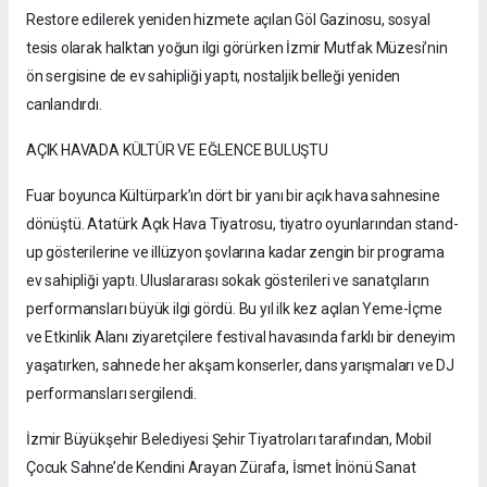
Restore edilerek yeniden hizmete açılan Göl Gazinosu, sosyal
tesis olarak halktan yoğun ilgi görürken İzmir Mutfak Müzesi’nin
ön sergisine de ev sahipliği yaptı, nostaljik belleği yeniden
canlandırdı.
AÇIK HAVADA KÜLTÜR VE EĞLENCE BULUŞTU
Fuar boyunca Kültürpark’ın dört bir yanı bir açık hava sahnesine
dönüştü. Atatürk Açık Hava Tiyatrosu, tiyatro oyunlarından stand-
up gösterilerine ve illüzyon şovlarına kadar zengin bir programa
ev sahipliği yaptı. Uluslararası sokak gösterileri ve sanatçıların
performansları büyük ilgi gördü. Bu yıl ilk kez açılan Yeme-İçme
ve Etkinlik Alanı ziyaretçilere festival havasında farklı bir deneyim
yaşatırken, sahnede her akşam konserler, dans yarışmaları ve DJ
performansları sergilendi.
İzmir Büyükşehir Belediyesi Şehir Tiyatroları tarafından, Mobil
Çocuk Sahne’de Kendini Arayan Zürafa, İsmet İnönü Sanat