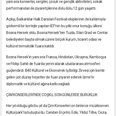
yanı sıra konserler, sergiler, çocuk ve gençlik aktiviteleri, sokak
performansları ile ziyaretçilerine dolu dolu 12 gün yaşattı.
Açılışı, Balkanlılar Halk Dansları Festivali ekiplerinin de katılımıyla
görkemli bir kortejle yapılan İEF’nin bu yılki onur konuğu ülkesi
Bosna Hersek oldu. Bosna Hersek’ten Tuzla, Stari Grad ve Centar
belediyeleri başta olmak üzere birçok kurum, ticaret odası ve
kültürel temsilcilik fuara katıldı.
Bosna Hersek’in yanı sıra Fransa, Hindistan, Ukrayna, Kamboçya
ve Fildişi Sahili de fuarda yerini alarak uluslararası atmosferi
güçlendirdi. B40 Kültürel ve Ekonomik İş Birliği Zirvesi için kente
gelen üst düzey heyetler de fuarı ziyaret ederek İzmir’in
diplomatik ve kültürel ağına katkı sağladı.
ÇİM KONSERLERİ’NDE COŞKU, SON GÜNLERDE BURUKLUK
Her yıl olduğu gibi bu yıl da Çim Konserleri on binlerce müzikseveri
Kültürpark’ta buluşturdu. Candan Erçetin, Edis, Yıldız Tilbe, Ceza,