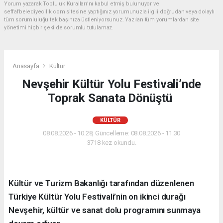
Yorum yazarak Topluluk Kuralları’nı kabul etmiş bulunuyor ve
seffafbelediyecilik.com sitesine yaptığınız yorumunuzla ilgili doğrudan veya dolaylı
tüm sorumluluğu tek başınıza üstleniyorsunuz. Yazılan tüm yorumlardan site
yönetimi hiçbir şekilde sorumlu tutulamaz.
Anasayfa
Kültür
Nevşehir Kültür Yolu Festivali’nde
Toprak Sanata Dönüştü
KÜLTÜR
08.08.2026 - 10:28, Güncelleme: 08.08.2026 - 11:30
3718 kez okundu.
Kültür ve Turizm Bakanlığı tarafından düzenlenen
Türkiye Kültür Yolu Festivali’nin on ikinci durağı
Nevşehir, kültür ve sanat dolu programını sunmaya