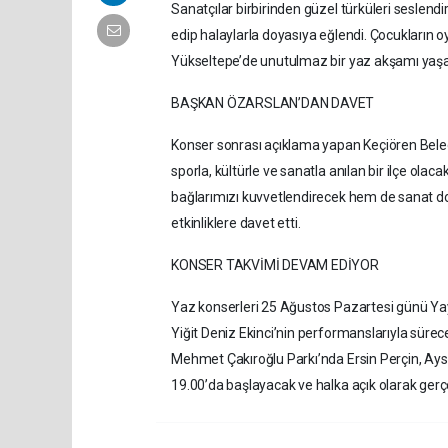
Sanatçılar birbirinden güzel türküleri seslendi
edip halaylarla doyasıya eğlendi. Çocukların oyu
Yükseltepe’de unutulmaz bir yaz akşamı yaşatt
BAŞKAN ÖZARSLAN’DAN DAVET
Konser sonrası açıklama yapan Keçiören Beledi
sporla, kültürle ve sanatla anılan bir ilçe o
bağlarımızı kuvvetlendirecek hem de sanat dol
etkinliklere davet etti.
KONSER TAKVİMİ DEVAM EDİYOR
Yaz konserleri 25 Ağustos Pazartesi günü Ya
Yiğit Deniz Ekinci’nin performanslarıyla sü
Mehmet Çakıroğlu Parkı’nda Ersin Perçin, Aysu
19.00’da başlayacak ve halka açık olarak gerçe