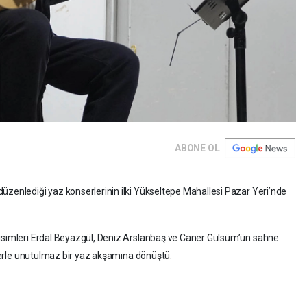
ABONE OL
üzenlediği yaz konserlerinin ilki Yükseltepe Mahallesi Pazar Yeri’nde
 isimleri Erdal Beyazgül, Deniz Arslanbaş ve Caner Gülsüm’ün sahne
tülerle unutulmaz bir yaz akşamına dönüştü.