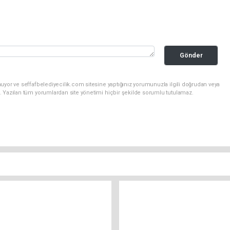
Gönder
uyor ve seffafbelediyecilik.com sitesine yaptığınız yorumunuzla ilgili doğrudan veya
. Yazılan tüm yorumlardan site yönetimi hiçbir şekilde sorumlu tutulamaz.