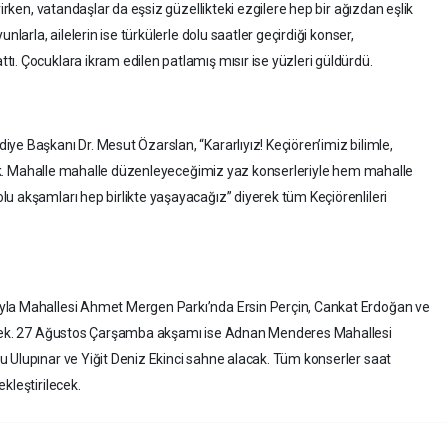
rirken, vatandaşlar da eşsiz güzellikteki ezgilere hep bir ağızdan eşlik
nlarla, ailelerin ise türkülerle dolu saatler geçirdiği konser,
ı. Çocuklara ikram edilen patlamış mısır ise yüzleri güldürdü.
ye Başkanı Dr. Mesut Özarslan, “Kararlıyız! Keçiören’imiz bilimle,
lacak. Mahalle mahalle düzenleyeceğimiz yaz konserleriyle hem mahalle
u akşamları hep birlikte yaşayacağız” diyerek tüm Keçiörenlileri
yla Mahallesi Ahmet Mergen Parkı’nda Ersin Perçin, Cankat Erdoğan ve
recek. 27 Ağustos Çarşamba akşamı ise Adnan Menderes Mahallesi
 Ulupınar ve Yiğit Deniz Ekinci sahne alacak. Tüm konserler saat
kleştirilecek.