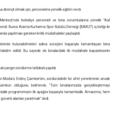
a dirençli olmak için, personeline yönelik eğitim verdi.
erkezi’nde belediye personeli ve bina sorumlularına yönelik “Acil
endi. Bursa Arama Kurtarma Spor Kulübü Derneği (BAKUT) iş birliği ile
nda yapılması gereken kritik müdahaleler paylaşıldı.
lelerde bulunabilmeleri adına süreçleri başarıyla tamamlayan bina
da takdim edildi. Bu sayede de binalardaki ilk müdahale kapasitesinin
alı yangın söndürme tatbikatı yapıldı.
imi Müdürü Erdinç Çamkerten, sürdürülebilir bir afet yönetiminin ancak
mümkün olduğunu belirterek, “Tüm binalarımızda gerçekleştirmeyi
ındalık programımızın ilk ayağını başarıyla tamamladık. Amacımız, hem
 güvenli alanları yaratmak” dedi.