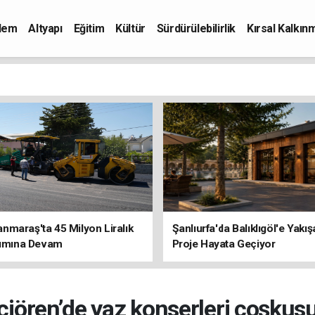
dem
Altyapı
Eğitim
Kültür
Sürdürülebilirlik
Kırsal Kalkın
maraş'ta 45 Milyon Liralık
Şanlıurfa'da Balıklıgöl'e Yakı
rımına Devam
Proje Hayata Geçiyor
iören’de yaz konserleri coşkus