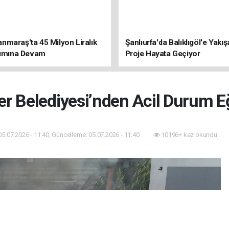
maraş'ta 45 Milyon Liralık
Şanlıurfa'da Balıklıgöl'e Yakı
rımına Devam
Proje Hayata Geçiyor
er Belediyesi’nden Acil Durum E
05.07.2026 - 11:40, Güncelleme: 05.07.2026 - 11:40
10196+ kez okundu.